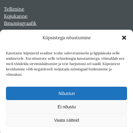
Tellimine
Kojukanne
Ilmumisgraafik
Küpsistega nõustumine
Veebiarhiiv
Sirp pdf-failidena Digaris
Kasutame küpsiseid seadme teabe salvestamiseks ja ligipääsuks selle
Kultuurileht 1994-1997
andmetele. Kui nõustute selle tehnoloogia kasutamisega, võimaldab see
Reede 1989-1990
meil töödelda sirvimiskäitumist ja teie harjumusi sel saidil. Küpsistest
Sirp ja Vasar 1940-1989
keeldumine võib negatiivselt mõjutada mõningaid funktsioone ja
võimalusi.
Ligipääsetavus
Kasutustingimused
Nõustun
Teksti- ja andmekaeve
Ei nõustu
Väljaandja SA Kultuurileht
Vaata sätteid
1K
DIGITAL