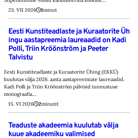
23. VII 2026
1
minut
Eesti Kunstiteadlaste ja Kuraatorite Üh
ingu aastapreemia laureaadid on Kadi
Polli, Triin Kröönström ja Peeter
Talvistu
Eesti Kunstiteadlaste ja Kuraatorite Ühing (EKKÜ)
kuulutas välja 2026. aasta aastapreemiate laureaadid.
Kadi Polli ja Triin Kröönström pälvisid tunnustuse
monograafia…
15. VI 2026
2
minutit
Teaduste akadeemia kuulutab välja
kuue akadeemiku valimised