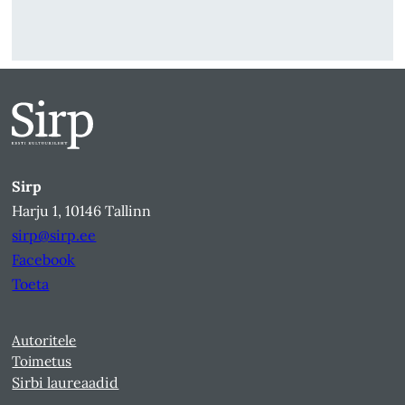
Sirp
Harju 1, 10146 Tallinn
sirp@sirp.ee
Facebook
Toeta
Autoritele
Toimetus
Sirbi laureaadid