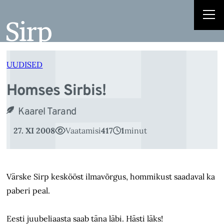
H
Liigu
sisu
juurde
UUDISED
Homses Sirbis!
Kaarel Tarand
27. XI 2008
Vaatamisi
417
1
minut
Värske Sirp keskööst ilmavõrgus, hommikust saadaval ka
paberi peal.
Eesti juubeliaasta saab täna läbi. Hästi läks!