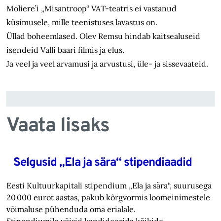
Moliere’i „Misantroop“ VAT-teatris ei vastanud
küsimusele, mille teenistuses lavastus on.
Üllad boheemlased. Olev Remsu hindab kaitsealuseid
isendeid Valli baari filmis ja elus.
Ja veel ja veel arvamusi ja arvustusi, üle- ja sissevaateid.
Vaata lisaks
Selgusid „Ela ja sära“ stipendiaadid
Eesti Kultuurkapitali stipendium „Ela ja sära“, suurusega
20 000 eurot aastas, pakub kõrgvormis loomeinimestele
võimaluse pühenduda oma erialale.
Stipendiumile võisid kandideerida kõikide…