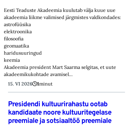
Eesti Teaduste Akadeemia kuulutab välja kuue uue
akadeemia liikme valimised järgmistes valdkondades:
astrofüüsika
elektroonika
filosoofia
geomaatika
haridusuuringud
keemia
Akadeemia president Mart Saarma selgitas, et uute
akadeemikukohtade avamisel…
15. VI 2026
1
minut
Presidendi kultuurirahastu ootab
kandidaate noore kultuuritegelase
preemiale ja sotsiaaltöö preemiale