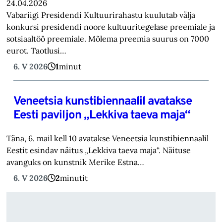
24.04.2026
Vabariigi Presidendi Kultuurirahastu kuulutab välja
konkursi presidendi noore kultuuritegelase preemiale ja
sotsiaaltöö preemiale. Mõlema preemia suurus on 7000
eurot. Taotlusi…
6. V 2026
1
minut
Veneetsia kunstibiennaalil avatakse
Eesti paviljon „Lekkiva taeva maja“
Täna, 6. mail kell 10 avatakse Veneetsia kunstibiennaalil
Eestit esindav näitus „Lekkiva taeva maja“. Näituse
avanguks on kunstnik Merike Estna…
6. V 2026
2
minutit