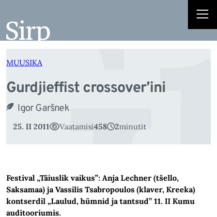
Gu
Liigu
sisu
juurde
MUUSIKA
Gurdjieffist crossover’ini
Igor Garšnek
25. II 2011
Vaatamisi
458
2
minutit
Festival „Täiuslik vaikus”: Anja Lechner (tšello,
Saksamaa) ja Vassilis Tsabropoulos (klaver, Kreeka)
kontserdil „Laulud, hümnid ja tantsud” 11. II Kumu
auditooriumis.