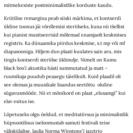
mitmekesiste postminimalistlike korduste kaudu.
Kriitilise remargina peab siiski märkima, et kontserdi
üldine toonus jäi võrdlemisi steriilseks, kuna nii tšellist
kui pianist musitseerisid mõlemad enamjaolt keskmises
registris. Ka dünaamika piirdus keskmise, s.t mp või mf
diapasooniga. Hiljem duo plaati kuulates sain aru, mis
tingis kontserdi steriilse üldmulje. Nimelt on Kumu
black box’i akustika hästi summutatud ja matt –
ruumikaja puudub peaaegu täielikult. Kuid plaadil oli
see olemas ja muusikale lisandus seetõttu oluline
sügavusmõõde. Nii et mõnikord on plaat „elusamgi” kui
elav esitus ise.
Lõpetuseks olgu öeldud, et meditatiivsus ja minimalistlik
hüpnootilisus iseloomustab samuti festivali teise
väliskülalise, laulja Norma Winstone’i jazztrio