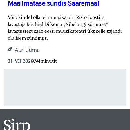
Maailmatase sündis Saaremaal
Võib kindel olla, et muusikajuhi Risto Joosti ja
lavastaja Michiel Dijkema „Nibelungi sõrmuse“
lavastustest saab eesti muusikateatri üks selle sajandi
olulisem sündmus.
Auri Jürna
31. VII 2026
4
minutit