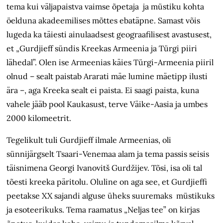
tema kui väljapaistva vaimse õpetaja ja müstiku kohta
öelduna akadeemilises mõttes ebatäpne. Samast võis
lugeda ka täiesti ainulaadsest geograafilisest avastusest,
et „Gurdjieff sündis Kreekas Armeenia ja Türgi piiri
lähedal”. Olen ise Armeenias käies Türgi-Armeenia piiril
olnud – sealt paistab Ararati mäe lumine mäetipp ilusti
ära –, aga Kreeka sealt ei paista. Ei saagi paista, kuna
vahele jääb pool Kaukasust, terve Väike-Aasia ja umbes
2000 kilomeetrit.
Tegelikult tuli Gurdjieff ilmale Armeenias, oli
sünnijärgselt Tsaari-Venemaa alam ja tema passis seisis
täisnimena Georgi Ivanovitš Gurdžijev. Tõsi, isa oli tal
tõesti kreeka päritolu. Oluline on aga see, et Gurdjieffi
peetakse XX sajandi alguse üheks suuremaks müstikuks
ja esoteerikuks. Tema raamatus „Neljas tee” on kirjas