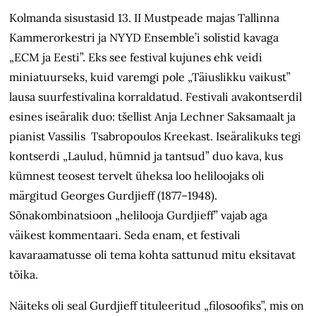
Kolmanda sisustasid 13. II Mustpeade majas Tallinna
Kammerorkestri ja NYYD Ensemble’i solistid kavaga
„ECM ja Eesti”. Eks see festival kujunes ehk veidi
miniatuurseks, kuid varemgi pole „Täiuslikku vaikust”
lausa suurfestivalina korraldatud. Festivali avakontserdil
esines iseäralik duo: tšellist Anja Lechner Saksamaalt ja
pianist Vassilis Tsabropoulos Kreekast. Iseäralikuks tegi
kontserdi „Laulud, hümnid ja tantsud” duo kava, kus
kümnest teosest tervelt üheksa loo heliloojaks oli
märgitud Georges Gurdjieff (1877–1948).
Sõnakombinatsioon „helilooja Gurdjieff” vajab aga
väikest kommentaari. Seda enam, et festivali
kavaraamatusse oli tema kohta sattunud mitu eksitavat
tõika.
Näiteks oli seal Gurdjieff tituleeritud „filosoofiks”, mis on