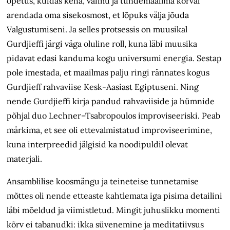
õpetus, kuidas keha, vaimu ja tundemaailma kõrval
arendada oma sisekosmost, et lõpuks välja jõuda
Valgustumiseni. Ja selles protsessis on muusikal
Gurdjieffi järgi väga oluline roll, kuna läbi muusika
pidavat edasi kanduma kogu universumi energia. Sestap
pole imestada, et maailmas palju ringi rännates kogus
Gurdjieff rahvaviise Kesk-Aasiast Egiptuseni. Ning
nende Gurdjieffi kirja pandud rahvaviiside ja hümnide
põhjal duo Lechner–Tsabropoulos improviseeriski. Peab
märkima, et see oli ettevalmistatud improviseerimine,
kuna interpreedid jälgisid ka noodipuldil olevat
materjali.
Ansamblilise koosmängu ja teineteise tunnetamise
mõttes oli nende etteaste kahtlemata iga pisima detailini
läbi mõeldud ja viimistletud. Mingit juhuslikku momenti
kõrv ei tabanudki: ikka süvenemine ja meditatiivsus