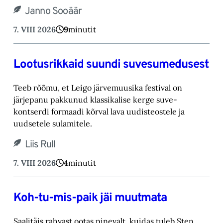
Janno Sooäär
7. VIII 2026
9
minutit
Lootusrikkaid suundi suvesumedusest
Teeb rõõmu, et Leigo järvemuusika festival on
järjepanu pakkunud klassikalise kerge suve-‎
kontserdi formaadi kõrval lava uudisteostele ja
uudsetele sulamitele.‎
Liis Rull
7. VIII 2026
4
minutit
Koh-tu-mis-paik jäi muutmata
Saalitäis rahvast ootas pinevalt, kuidas tuleb Sten