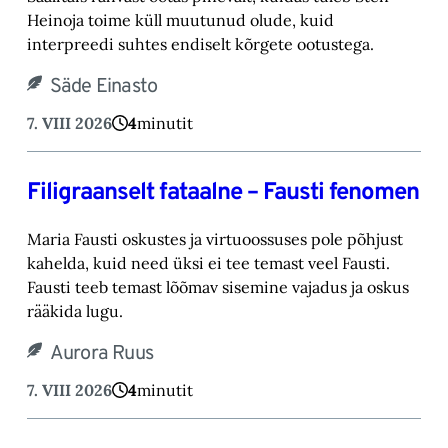
Heinoja toime küll muutunud olude, kuid
‎interpreedi suhtes endiselt kõrgete ootustega.‎
Säde Einasto
7. VIII 2026
4
minutit
Filigraanselt fataalne – Fausti fenomen
Maria Fausti oskustes ja virtuoossuses pole põhjust
kahelda, kuid need üksi ei tee temast ‎veel Fausti.
Fausti teeb temast lõõmav sisemine vajadus ja oskus
rääkida lugu.‎
Aurora Ruus
7. VIII 2026
4
minutit