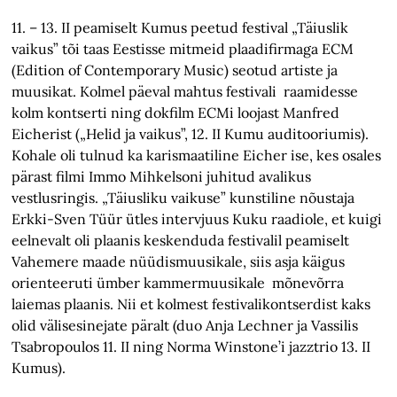
11. – 13. II peamiselt Kumus peetud festival „Täiuslik
vaikus” tõi taas Eestisse mitmeid plaadifirmaga ECM
(Edition of Contemporary Music) seotud artiste ja
muusikat. Kolmel päeval mahtus festivali raamidesse
kolm kontserti ning dokfilm ECMi loojast Manfred
Eicherist („Helid ja vaikus”, 12. II Kumu auditooriumis).
Kohale oli tulnud ka karismaatiline Eicher ise, kes osales
pärast filmi Immo Mihkelsoni juhitud avalikus
vestlusringis. „Täiusliku vaikuse” kunstiline nõustaja
Erkki-Sven Tüür ütles intervjuus Kuku raadiole, et kuigi
eelnevalt oli plaanis keskenduda festivalil peamiselt
Vahemere maade nüüdismuusikale, siis asja käigus
orienteeruti ümber kammermuusikale mõnevõrra
laiemas plaanis. Nii et kolmest festivalikontserdist kaks
olid välisesinejate päralt (duo Anja Lechner ja Vassilis
Tsabropoulos 11. II ning Norma Winstone’i jazztrio 13. II
Kumus).