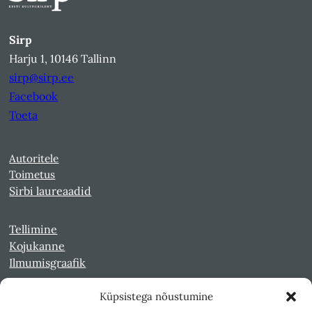
Sirp
Harju 1, 10146 Tallinn
sirp@sirp.ee
Facebook
Toeta
Autoritele
Toimetus
Sirbi laureaadid
Tellimine
Kojukanne
Ilmumisgraafik
Küpsistega nõustumine
Veebiarhiiv