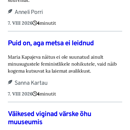
suuremat.‎
Anneli Porri
7. VIII 2026
4
minutit
Puid on, aga metsa ei leidnud
Maria Kapajeva näitus ei ole suunatud ainult
minusugustele feministlikele nohikutele, vaid ‎näib
kogema kutsuvat ka laiemat avalikkust.‎
Sanna Kartau
7. VIII 2026
4
minutit
Väikesed viginad värske õhu
muuseumis