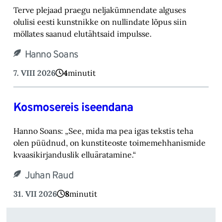
Terve plejaad praegu neljakümnendate alguses
olulisi eesti kunstnikke on nullindate lõpus ‎siin
möllates saanud elutähtsaid impulsse.‎
Hanno Soans
7. VIII 2026
4
minutit
Kosmosereis iseendana
Hanno Soans: „See, mida ma pea igas tekstis teha
olen püüdnud, on kunstiteoste toimemehhanismide
kvaasikirjanduslik elluäratamine.“
Juhan Raud
31. VII 2026
8
minutit