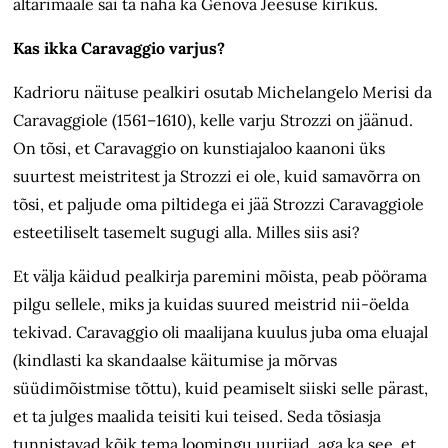
altari­maale sai ta näha ka Genova Jeesuse kirikus.
Kas ikka Caravaggio varjus?
Kadrioru näituse pealkiri osutab Michelangelo Merisi da
Caravaggiole (1561–1610), kelle varju Strozzi on jäänud.
On tõsi, et Caravaggio on kunstiajaloo kaanoni üks
suurtest meistritest ja Strozzi ei ole, kuid samavõrra on
tõsi, et paljude oma piltidega ei jää Strozzi Caravaggiole
esteetiliselt tasemelt sugugi alla. Milles siis asi?
Et välja käidud pealkirja paremini mõista, peab pöörama
pilgu sellele, miks ja kuidas suured meistrid nii-öelda
tekivad. Caravaggio oli maalijana kuulus juba oma eluajal
(kindlasti ka skandaalse käitumise ja mõrvas
süüdimõistmise tõttu), kuid peamiselt siiski selle pärast,
et ta julges maalida teisiti kui teised. Seda tõsiasja
tunnistavad kõik tema loomingu uurijad, aga ka see, et