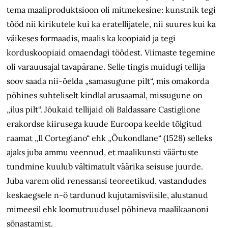
tema maaliproduktsioon oli mitmekesine: kunstnik tegi
tööd nii kirikutele kui ka eratellijatele, nii suures kui ka
väikeses formaadis, maalis ka koopiaid ja tegi
korduskoopiaid omaendagi töödest. Viimaste tegemine
oli varauusajal tavapärane. Selle tingis muidugi tellija
soov saada nii-öelda „samasugune pilt“, mis omakorda
põhines suhteliselt kindlal arusaamal, missugune on
„ilus pilt“. Jõukaid tellijaid oli Baldassare Castiglione
erakordse kiirusega kuude Euroopa keelde tõlgitud
raamat „Il Cortegiano“ ehk „Õukondlane“ (1528) selleks
ajaks juba ammu veennud, et maalikunsti väärtuste
tundmine kuulub vältimatult väärika seisuse juurde.
Juba varem olid renessansi teoreetikud, vastandudes
keskaegsele n-ö tardunud kujutamisviisile, alustanud
mimeesil ehk loomutruudusel põhineva maalikaanoni
sõnastamist.