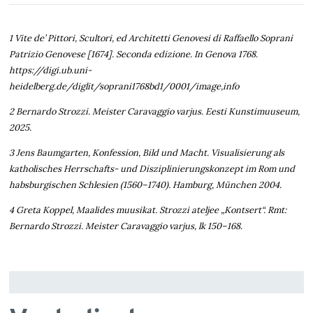
1 Vite de’ Pittori, Scultori, ed Architetti Genovesi di Raffaello Soprani
Patrizio Genovese [1674]. Seconda edizione. In Genova 1768.
https://digi.ub.uni-
heidelberg.de/diglit/soprani1768bd1/0001/image,info
2 Bernardo Strozzi. Meister Caravaggio varjus. Eesti Kunstimuuseum,
2025.
3 Jens Baumgarten, Konfession, Bild und Macht. Visualisierung als
katholisches Herrschafts- und Disziplinierungskonzept im Rom und
habsburgischen Schlesien (1560–1740). Hamburg, München 2004.
4 Greta Koppel, Maalides muusikat. Strozzi ateljee „Kontsert“. Rmt:
Bernardo Strozzi. Meister Caravaggio varjus, lk 150–168.