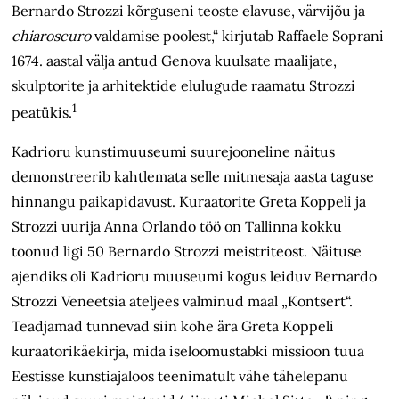
Bernardo Strozzi kõrguseni teoste elavuse, värvijõu ja
chiaroscuro
valdamise poolest,“ kirjutab Raffaele Soprani
1674. aastal välja antud Genova kuulsate maalijate,
skulptorite ja arhitektide elulugude raamatu Strozzi
1
peatükis.
Kadrioru kunstimuuseumi suurejooneline näitus
demonstreerib kahtlemata selle mitmesaja aasta taguse
hinnangu paikapidavust. Kuraatorite Greta Koppeli ja
Strozzi uurija Anna Orlando töö on Tallinna kokku
toonud ligi 50 Bernardo Strozzi meistriteost. Näituse
ajendiks oli Kadrioru muuseumi kogus leiduv Bernardo
Strozzi Veneetsia ateljees valminud maal „Kontsert“.
Teadjamad tunnevad siin kohe ära Greta Koppeli
kuraatorikäekirja, mida iseloomustabki missioon tuua
Eestisse kunstiajaloos teenimatult vähe tähelepanu