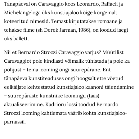
Tänapäeval on Caravaggio koos Leonardo, Raffaeli ja
Michelangeloga üks kunstiajaloo kõige kõrgemalt
koteeritud nimesid. Temast kirjutatakse romaane ja
tehakse filme (sh Derek Jarman, 1986), on loodud isegi
üks ballett.
Nii et Bernardo Strozzi Caravaggio varjus? Müütilist
Caravaggiot pole kindlasti võimalik tühistada ja pole ka
põhjust – tema looming ongi suurepärane. Ent
tänapäeva kunstiteaduses ongi hoogsalt ette võetud
eelkäijate kehtestatud kunstiajaloo kaanoni täiendamine
– suurepäraste kunstnike loomingu (taas)
aktualiseerimine. Kadrioru lossi toodud Bernardo
Strozzi looming kahtlemata väärib kohta kunstiajaloo-
parnassil.