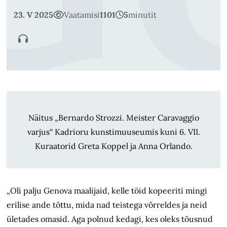
23. V 2025
Vaatamisi
1101
5
minutit
Näitus „Bernardo Strozzi. Meister Caravaggio
varjus“ Kadrioru kunstimuuseumis kuni 6. VII.
Kuraatorid Greta Koppel ja Anna Orlando.
„Oli palju Genova maalijaid, kelle töid kopeeriti mingi
erilise ande tõttu, mida nad teistega võrreldes ja neid
ületades omasid. Aga polnud kedagi, kes oleks tõusnud