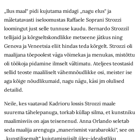
„Ilus maal“ pidi kujutama midagi „nagu elus“ ja
mäletatavasti iseloomustas Raffaele Soprani Strozzi
loomingut just selle tunnuse kaudu. Bernardo Strozzil
tellijaid ja kõrgseltskondlikke metseene jätkus ning
Genova ja Veneetsia eliit hindas teda kõrgelt. Strozzi oli
maalijana tõepoolest väga võimekas ja menukas, mistõttu
oli töökoja pidamine ilmselt vältimatu. Ateljees teostasid
sellid teoste maaliliselt vähemnõudlikke osi, meister ise
aga kõige nõudlikumaid, nagu nägu, käsi jm olulised
detailid.
Neile, kes vaatavad Kadrioru lossis Strozzi maale
suurema tähele­panuga, torkab küllap silma, et kunstniku
maalimis­viis on ajas teisenenud. Anna Orlando seletab
seda maalija arenguga „manerismist varabarokki“, see on
„kunstilisemalt“ kujutamisviisilt ülev-idealistliku