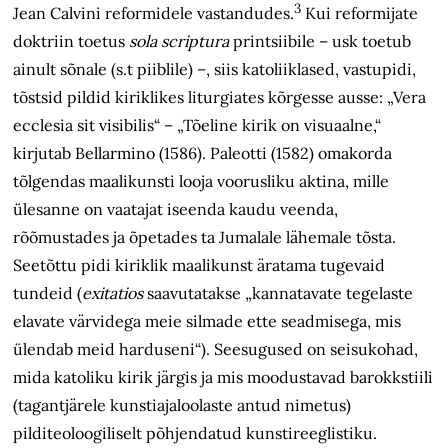
3
Jean Calvini reformidele vastandudes.
Kui reformijate
doktriin toetus
sola scriptura
printsiibile – usk toetub
ainult sõnale (s.t piiblile) –, siis katoliiklased, vastupidi,
tõstsid pildid kiriklikes liturgiates kõrgesse ausse: „Vera
ecclesia sit visibilis“ – „Tõeline kirik on visuaalne,“
kirjutab Bellarmino (1586). Paleotti (1582) omakorda
tõlgendas maalikunsti looja voorusliku aktina, mille
ülesanne on vaatajat iseenda kaudu veenda,
rõõmustades ja õpetades ta Jumalale lähemale tõsta.
Seetõttu pidi kiriklik maalikunst äratama tugevaid
tundeid (
exitatios
saavutatakse „kannatavate tegelaste
elavate värvidega meie silmade ette seadmisega, mis
ülendab meid harduseni“). Seesugused on seisukohad,
mida katoliku kirik järgis ja mis moodustavad barokkstiili
(tagantjärele kunstiajaloolaste antud nimetus)
pilditeoloogiliselt põhjendatud kunsti­reeglistiku.