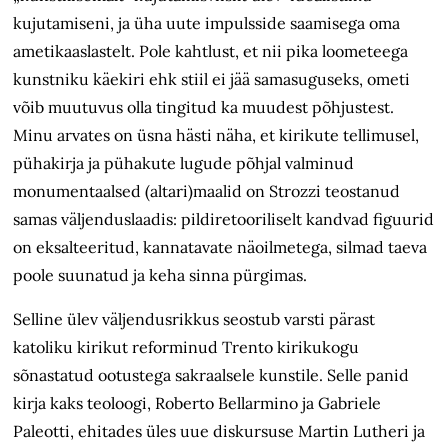
kujutamiseni, ja üha uute impulsside saamisega oma
ametikaaslastelt. Pole kahtlust, et nii pika loometeega
kunstniku käekiri ehk stiil ei jää samasuguseks, ometi
võib muutuvus olla tingitud ka muudest põhjustest.
Minu arvates on üsna hästi näha, et kirikute tellimusel,
pühakirja ja pühakute lugude põhjal valminud
monumentaalsed (altari)maalid on Strozzi teostanud
samas väljenduslaadis: pildiretooriliselt kandvad figuurid
on eksalteeritud, kanna­tavate näoilmetega, silmad taeva
poole suunatud ja keha sinna pürgimas.
Selline ülev väljendusrikkus seostub varsti pärast
katoliku kirikut reforminud Trento kirikukogu
sõnastatud ootustega sakraalsele kunstile. Selle panid
kirja kaks teoloogi, Roberto Bellarmino ja Gabriele
Paleotti, ehitades üles uue diskursuse Martin Lutheri ja