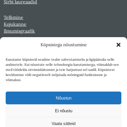
Sirbi laureaadid
Tellimine
Kojukanne
Ilmumisgraafik
Küpsistega nõustumine
Veebiarhiiv
Sirp pdf-failidena Digaris
Kasutame küpsiseid seadme teabe salvestamiseks ja ligipääsuks selle
Kultuurileht 1994-1997
andmetele. Kui nõustute selle tehnoloogia kasutamisega, võimaldab see
Reede 1989-1990
meil töödelda sirvimiskäitumist ja teie harjumusi sel saidil. Küpsistest
Sirp ja Vasar 1940-1989
keeldumine võib negatiivselt mõjutada mõningaid funktsioone ja
võimalusi.
Ligipääsetavus
Kasutustingimused
Nõustun
Teksti- ja andmekaeve
Ei nõustu
Väljaandja SA Kultuurileht
Vaata sätteid