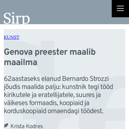
Ge
Liigu
sisu
juurde
KUNST
Genova preester maalib
maailma
62aastaseks elanud Bernardo Strozzi
jõudis maalida palju: kunstnik tegi tööd
kirikutele ja eratellijatele, suures ja
väikeses formaadis, koopiaid ja
korduskoopiaid omaendagi töödest.
Krista Kodres