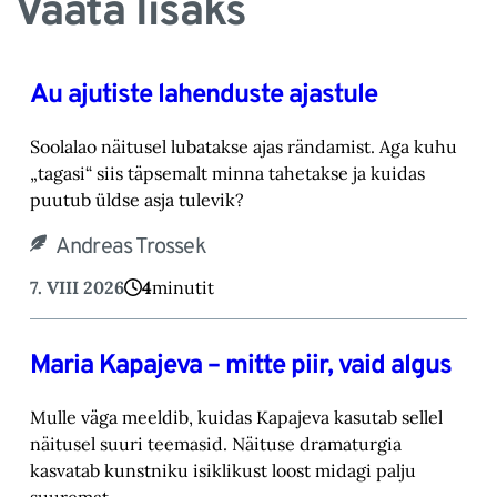
Vaata lisaks
Au ajutiste lahenduste ajastule
Soolalao näitusel lubatakse ajas rändamist. Aga kuhu
„tagasi“ siis täpsemalt minna tahetakse ‎ja kuidas
puutub üldse asja tulevik?‎
Andreas Trossek
7. VIII 2026
4
minutit
Maria Kapajeva – mitte piir, vaid algus
Mulle väga meeldib, kuidas Kapajeva kasutab sellel
näitusel suuri teemasid. Näituse drama‎turgia
kasvatab kunstniku isiklikust loost midagi palju