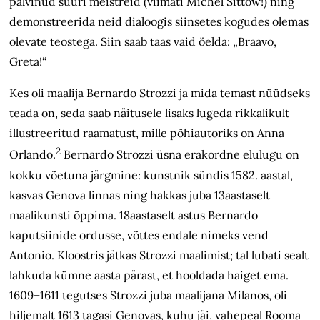
pälvinud suuri meistreid (viimati Michel Sittow!) ning
demonstreerida neid dialoogis siinsetes kogudes olemas
olevate teostega. Siin saab taas vaid öelda: „Braavo,
Greta!“
Kes oli maalija Bernardo Strozzi ja mida temast nüüdseks
teada on, seda saab näitusele lisaks lugeda rikkalikult
illustreeritud raamatust, mille põhiautoriks on Anna
2
Orlando.
Bernardo Strozzi üsna erakordne elulugu on
kokku võetuna järgmine: kunstnik sündis 1582. aastal,
kasvas Genova linnas ning hakkas juba 13aastaselt
maalikunsti õppima. 18aastaselt astus Bernardo
kaputsiinide ordusse, võttes endale nimeks vend
Antonio. Kloostris jätkas Strozzi maalimist; tal lubati sealt
lahkuda kümne aasta pärast, et hooldada haiget ema.
1609–1611 tegutses Strozzi juba maalijana Milanos, oli
hiljemalt 1613 tagasi Genovas, kuhu jäi, vahepeal Rooma