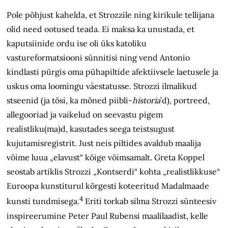
Pole põhjust kahelda, et Strozzile ning kirikule tellijana
olid need ootused teada. Ei maksa ka unustada, et
kaputsiinide ordu ise oli üks katoliku
vastureformatsiooni sünnitisi ning vend Antonio
kindlasti pürgis oma pühapiltide afektiivsele laetusele ja
uskus oma loomingu väestatusse. Strozzi ilmalikud
stseenid (ja tõsi, ka mõned piibli-
historia
’d), portreed,
allegooriad ja vaikelud on seevastu pigem
realistliku(ma)d, kasutades seega teistsugust
kujutamisregistrit. Just neis piltides avaldub maalija
võime luua „elavust“ kõige võimsamalt. Greta Koppel
seostab artiklis Strozzi „Kontserdi“ kohta „realistlikkuse“
Euroopa kunstiturul kõrgesti koteeritud Madalmaade
4
kunsti tundmisega.
Eriti torkab silma Strozzi sünteesiv
inspireerumine Peter Paul Rubensi maalilaadist, kelle