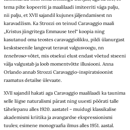
tema pilte kopeeriti ja maalilaadi imiteeriti väga palju,
nii palju, et XVII sajandil kujunes jäljendamisest nn
karavadžism. Ka Strozzi on teinud Caravaggio maali
„Kristus jüngritega Emmause teel“ koopia ning
kasutanud oma teostes caravaggiolikku, pildi ülanurgast
kesk­stseenile langevat teravat valgusvoogu, nn
tenebroso
-võtet, mis otsekui elust endast võetud stseeni
välja valgustab ja loob momentvõtte illusiooni. Anna
Orlando annab Strozzi Caravaggio-inspiratsioonist
raamatus detailse ülevaate.
XVII sajandil hakati aga Cara­vaggio maalilaadi ka taunima
selle liigse naturalismi pärast ning uuesti pöörati talle
tähelepanu alles 1920. aastatel – muidugi klassikalise
akademismi kriitika ja avangardse ekspressionismi
tuules; esimene monograafia ilmus alles 1951. aastal.