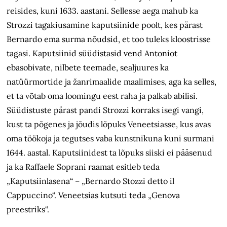
reisides, kuni 1633. aastani. Sellesse aega mahub ka
Strozzi taga­kiusamine kaputsiinide poolt, kes pärast
Bernardo ema surma nõudsid, et too tuleks kloostrisse
tagasi. Kaputsiinid süüdistasid vend Antoniot
ebasobivate, nilbete teemade, sealjuures ka
natüürmortide ja žanrimaalide maalimises, aga ka selles,
et ta võtab oma loomingu eest raha ja palkab abilisi.
Süüdistuste pärast pandi Strozzi korraks isegi vangi,
kust ta põgenes ja jõudis lõpuks Veneetsiasse, kus avas
oma töökoja ja tegutses vaba kunstnikuna kuni surmani
1644. aastal. Kaputsiinidest ta lõpuks siiski ei pääsenud
ja ka Raffaele Soprani raamat esitleb teda
„Kaputsiinlasena“ – „Bernardo Stozzi detto il
Cappuccino“. Veneetsias kutsuti teda „Genova
preestriks“.