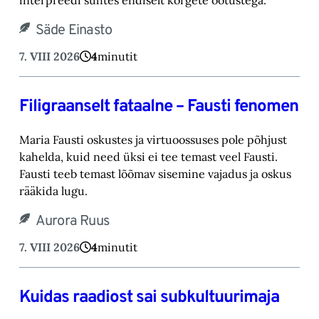
Säde Einasto
7. VIII 2026
4
minutit
Filigraanselt fataalne – Fausti fenomen
Maria Fausti oskustes ja virtuoossuses pole põhjust
kahelda, kuid need üksi ei tee temast ‎veel Fausti.
Fausti teeb temast lõõmav sisemine vajadus ja oskus
rääkida lugu.‎
Aurora Ruus
7. VIII 2026
4
minutit
Kuidas raadiost sai subkultuurimaja