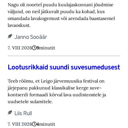
Nagu oli noortel puudu kuulajaskonnani jõudmise
väljund, on neil jätkuvalt puudu ka kohad, ‎kus
omandada lavakogemust või arendada baastasemel
lavaoskust.‎
Janno Sooäär
7. VIII 2026
9
minutit
Lootusrikkaid suundi suvesumedusest
Teeb rõõmu, et Leigo järvemuusika festival on
järjepanu pakkunud klassikalise kerge suve-‎
kontserdi formaadi kõrval lava uudisteostele ja
uudsetele sulamitele.‎
Liis Rull
7. VIII 2026
4
minutit