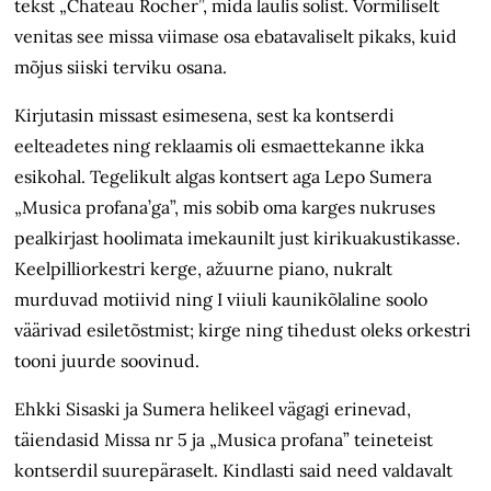
tekst „Chateau Rocher”, mida laulis solist. Vormiliselt
venitas see missa viimase osa ebatavaliselt pikaks, kuid
mõjus siiski terviku osana.
Kirjutasin missast esimesena, sest ka kontserdi
eelteadetes ning reklaamis oli esmaettekanne ikka
esikohal. Tegelikult algas kontsert aga Lepo Sumera
„Musica profana’ga”, mis sobib oma karges nukruses
pealkirjast hoolimata imekaunilt just kirikuakustikasse.
Keelpilliorkestri kerge, ažuurne piano, nukralt
murduvad motiivid ning I viiuli kaunikõlaline soolo
väärivad esiletõstmist; kirge ning tihedust oleks orkestri
tooni juurde soovinud.
Ehkki Sisaski ja Sumera helikeel vägagi erinevad,
täiendasid Missa nr 5 ja „Musica profana” teineteist
kontserdil suurepäraselt. Kindlasti said need valdavalt