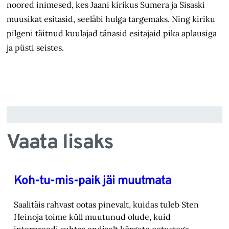
noored inimesed, kes Jaani kirikus Sumera ja Sisaski
muusikat esitasid, seeläbi hulga targemaks. Ning kiriku
pilgeni täitnud kuulajad tänasid esitajaid pika aplausiga
ja püsti seistes.
Vaata lisaks
Koh-tu-mis-paik jäi muutmata
Saalitäis rahvast ootas pinevalt, kuidas tuleb Sten
Heinoja toime küll muutunud olude, kuid
‎interpreedi suhtes endiselt kõrgete ootustega.‎