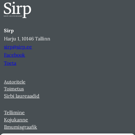
Sirp
Harju 1, 10146 Tallinn
sirp@sirp.ee
Facebook
Toeta
Autoritele
Toimetus
Sirbi laureaadid
Tellimine
Kojukanne
Ilmumisgraafik