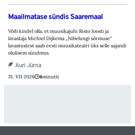
Maailmatase sündis Saaremaal
Võib kindel olla, et muusikajuhi Risto Joosti ja
lavastaja Michiel Dijkema „Nibelungi sõrmuse“
lavastustest saab eesti muusikateatri üks selle sajandi
olulisem sündmus.
Auri Jürna
31. VII 2026
4
minutit