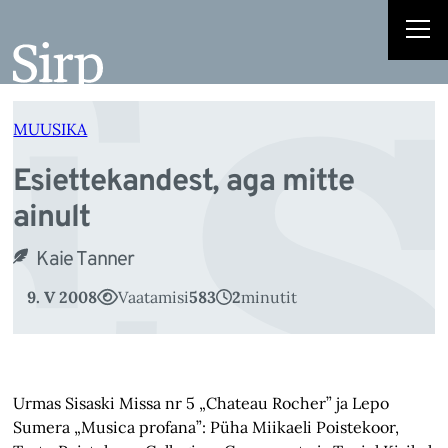
Es
Liigu
sisu
juurde
MUUSIKA
Esiettekandest, aga mitte
ainult
Kaie Tanner
9. V 2008
Vaatamisi
583
2
minutit
Urmas Sisaski Missa nr 5 „Chateau Rocher” ja Lepo
Sumera „Musica profana”: Püha Miikaeli Poistekoor,