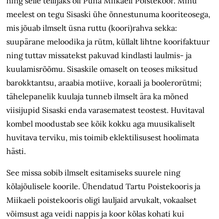
ning selle tellijaks oli Püha Miikaeli Poistekoor. Minu
meelest on tegu Sisaski ühe õnnestunuma kooriteosega,
mis jõuab ilmselt üsna ruttu (koori)rahva sekka:
suupärane meloodika ja rütm, küllalt lihtne koorifaktuur
ning tuttav missatekst pakuvad kindlasti laulmis- ja
kuulamisrõõmu. Sisaskile omaselt on teoses miksitud
barokktantsu, araabia motiive, koraali ja boolerorütmi;
tähelepanelik kuulaja tunneb ilmselt ära ka mõned
viisijupid Sisaski enda varasematest teostest. Huvitaval
kombel moodustab see kõik kokku aga muusikaliselt
huvitava terviku, mis toimib eklektilisusest hoolimata
hästi.
See missa sobib ilmselt esitamiseks suurele ning
kõlajõulisele koorile. Ühendatud Tartu Poistekooris ja
Miikaeli poistekooris oligi lauljaid arvukalt, vokaalset
võimsust aga veidi nappis ja koor kõlas kohati kui