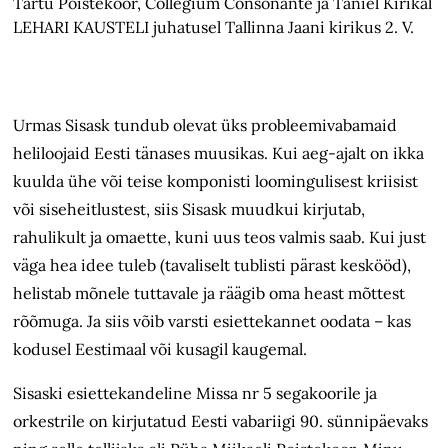
Tartu Poistekoor, Collegium Consonante ja Taniel Kirikal
LEHARI KAUSTELI juhatusel Tallinna Jaani kirikus 2. V.
Urmas Sisask tundub olevat üks probleemivabamaid
heliloojaid Eesti tänases muusikas. Kui aeg-ajalt on ikka
kuulda ühe või teise komponisti loomingulisest kriisist
või siseheitlustest, siis Sisask muudkui kirjutab,
rahulikult ja omaette, kuni uus teos valmis saab. Kui just
väga hea idee tuleb (tavaliselt tublisti pärast keskööd),
helistab mõnele tuttavale ja räägib oma heast mõttest
rõõmuga. Ja siis võib varsti esiettekannet oodata – kas
kodusel Eestimaal või kusagil kaugemal.
Sisaski esiettekandeline Missa nr 5 segakoorile ja
orkestrile on kirjutatud Eesti vabariigi 90. sünnipäevaks