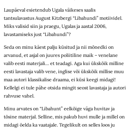
Laupäeval esietendub Ugala väikeses saalis
tantsulavastus August Kitzbergi “Libahundi” motiividel.
Miks valisid siin ja praegu, Ugalas ja aastal 2006,
lavastamiseks just “Libahundi”?
Seda on minu käest palju küsitud ja nii mõnedki on
arvanud, et asjal on juures poliitiline maik – venelane
valib eesti materjali… et teadagi. Aga kui ükskõik milline
eesti lavastaja valib vene, inglise või ükskõik millise muu
maa autori klassikalise draama, ei küsi keegi midagi!
Kellelgi ei tule pähe otsida mingit seost lavastaja ja autori
rahvuse vahel.
Minu arvates on “Libahunt” eelkõige väga huvitav ja
tõsine materjal. Selline, mis pakub huvi mulle ja millel on
midagi öelda ka vaatajale. Tegelikult on selles loos ju