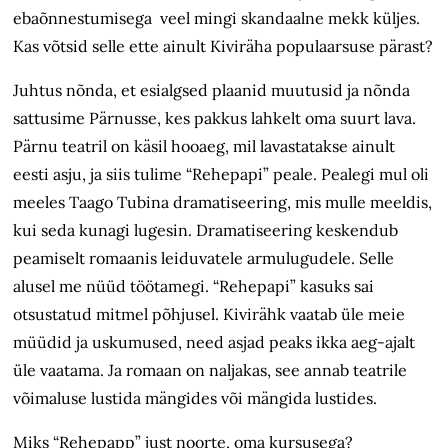
ebaõnnestumisega veel mingi skandaalne mekk küljes.
Kas võtsid selle ette ainult Kiviräha populaarsuse pärast?
Juhtus nõnda, et esialgsed plaanid muutusid ja nõnda
sattusime Pärnusse, kes pakkus lahkelt oma suurt lava.
Pärnu teatril on käsil hooaeg, mil lavastatakse ainult
eesti asju, ja siis tulime “Rehepapi” peale. Pealegi mul oli
meeles Taago Tubina dramatiseering, mis mulle meeldis,
kui seda kunagi lugesin. Dramatiseering keskendub
peamiselt romaanis leiduvatele armulugudele. Selle
alusel me nüüd töötamegi. “Rehepapi” kasuks sai
otsustatud mitmel põhjusel. Kivirähk vaatab üle meie
müüdid ja uskumused, need asjad peaks ikka aeg-ajalt
üle vaatama. Ja romaan on naljakas, see annab teatrile
võimaluse lustida mängides või mängida lustides.
Miks “Rehepapp” just noorte, oma kursusega?