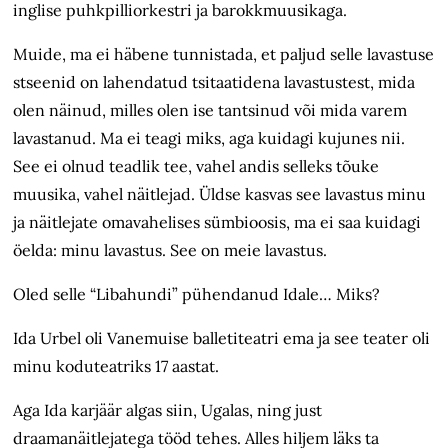
inglise puhkpilliorkestri ja barokkmuusikaga.
Muide, ma ei häbene tunnistada, et paljud selle lavastuse
stseenid on lahendatud tsitaatidena lavastustest, mida
olen näinud, milles olen ise tantsinud või mida varem
lavastanud. Ma ei teagi miks, aga kuidagi kujunes nii.
See ei olnud teadlik tee, vahel andis selleks tõuke
muusika, vahel näitlejad. Üldse kasvas see lavastus minu
ja näitlejate omavahelises sümbioosis, ma ei saa kuidagi
öelda: minu lavastus. See on meie lavastus.
Oled selle “Libahundi” pühendanud Idale… Miks?
Ida Urbel oli Vanemuise balletiteatri ema ja see teater oli
minu koduteatriks 17 aastat.
Aga Ida karjäär algas siin, Ugalas, ning just
draamanäitlejatega tööd tehes. Alles hiljem läks ta