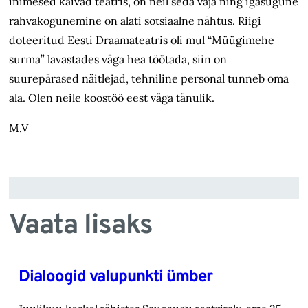
inimesed käivad teatris, on neil seda vaja ning igasugune
rahvakogunemine on alati sotsiaalne nähtus. Riigi
doteeritud Eesti Draamateatris oli mul “Müügimehe
surma” lavastades väga hea töötada, siin on
suurepärased näitlejad, tehniline personal tunneb oma
ala. Olen neile koostöö eest väga tänulik.
M.V
Vaata lisaks
Dialoogid valupunkti ümber