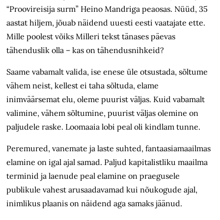
“Proovireisija surm” Heino Mandriga peaosas. Nüüd, 35
aastat hiljem, jõuab näidend uuesti eesti vaatajate ette.
Mille poolest võiks Milleri tekst tänases päevas
tähenduslik olla – kas on tähendusnihkeid?
Saame vabamalt valida, ise enese üle otsustada, sõltume
vähem neist, kellest ei taha sõltuda, elame
inimväärsemat elu, oleme puurist väljas. Kuid vabamalt
valimine, vähem sõltumine, puurist väljas olemine on
paljudele raske. Loomaaia lobi peal oli kindlam tunne.
Peremured, vanemate ja laste suhted, fantaasiamaailmas
elamine on igal ajal samad. Paljud kapitalistliku maailma
terminid ja laenude peal elamine on praegusele
publikule vahest arusaadavamad kui nõukogude ajal,
inimlikus plaanis on näidend aga samaks jäänud.