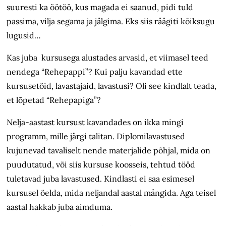
suuresti ka öötöö, kus magada ei saanud, pidi tuld
passima, vilja segama ja jälgima. Eks siis räägiti kõiksugu
lugusid…
Kas juba kursusega alustades arvasid, et viimasel teed
nendega “Rehepappi”? Kui palju kavandad ette
kursusetöid, lavastajaid, lavastusi? Oli see kindlalt teada,
et lõpetad “Rehepapiga”?
Nelja-aastast kursust kavandades on ikka mingi
programm, mille järgi talitan. Diplomilavastused
kujunevad tavaliselt nende materjalide põhjal, mida on
puudutatud, või siis kursuse koosseis, tehtud tööd
tuletavad juba lavastused. Kindlasti ei saa esimesel
kursusel öelda, mida neljandal aastal mängida. Aga teisel
aastal hakkab juba aimduma.