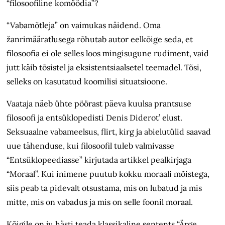
“filosoofiline komöödia”?
“Vabamõtleja” on vaimukas näidend. Oma
žanrimääratlusega rõhutab autor eelkõige seda, et
filosoofia ei ole selles loos mingisugune rudiment, vaid
jutt käib tõsistel ja eksistentsiaalsetel teemadel. Tõsi,
selleks on kasutatud koomilisi situatsioone.
Vaataja näeb ühte pöörast päeva kuulsa prantsuse
filosoofi ja entsüklopedisti Denis Diderot’ elust.
Seksuaalne vabameelsus, flirt, kirg ja abielutülid saavad
uue tähenduse, kui filosoofil tuleb valmivasse
“Entsüklopeediasse” kirjutada artikkel pealkirjaga
“Moraal”. Kui inimene puutub kokku moraali mõistega,
siis peab ta pidevalt otsustama, mis on lubatud ja mis
mitte, mis on vabadus ja mis on selle foonil moraal.
Kõigile on ju hästi teada klassikaline sentents “Ärge