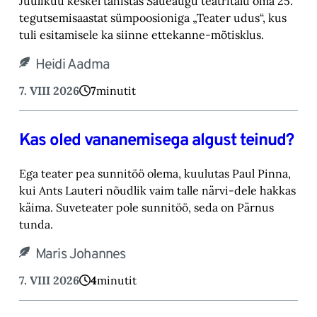
Juulikuu keskel tähistas Saueaugu teatritalu oma 25.
tegutsemisaastat sümpoosioniga „Teater ‎udus“, kus
tuli esitamisele ka siinne ettekanne-mõtisklus.‎
Heidi Aadma
7. VIII 2026
7
minutit
Kas oled vananemisega algust teinud?
Ega teater pea sunnitöö olema, kuulutas Paul Pinna,
kui Ants Lauteri nõudlik vaim talle närvi-‎dele hakkas
käima. Suveteater pole sunnitöö, seda on Pärnus
tunda.‎
Maris Johannes
7. VIII 2026
4
minutit