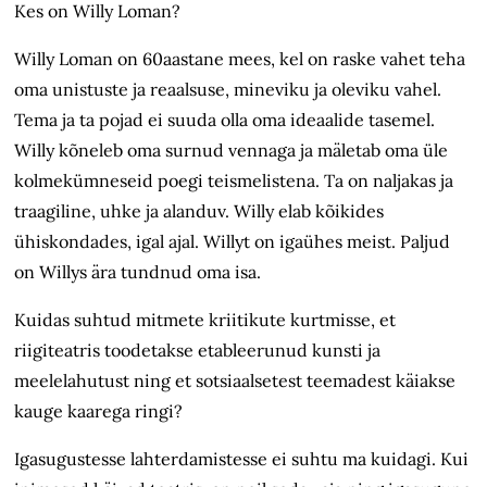
Kes on Willy Loman?
Willy Loman on 60aastane mees, kel on raske vahet teha
oma unistuste ja reaalsuse, mineviku ja oleviku vahel.
Tema ja ta pojad ei suuda olla oma ideaalide tasemel.
Willy kõneleb oma surnud vennaga ja mäletab oma üle
kolmekümneseid poegi teismelistena. Ta on naljakas ja
traagiline, uhke ja alanduv. Willy elab kõikides
ühiskondades, igal ajal. Willyt on igaühes meist. Paljud
on Willys ära tundnud oma isa.
Kuidas suhtud mitmete kriitikute kurtmisse, et
riigiteatris toodetakse etableerunud kunsti ja
meelelahutust ning et sotsiaalsetest teemadest käiakse
kauge kaarega ringi?
Igasugustesse lahterdamistesse ei suhtu ma kuidagi. Kui