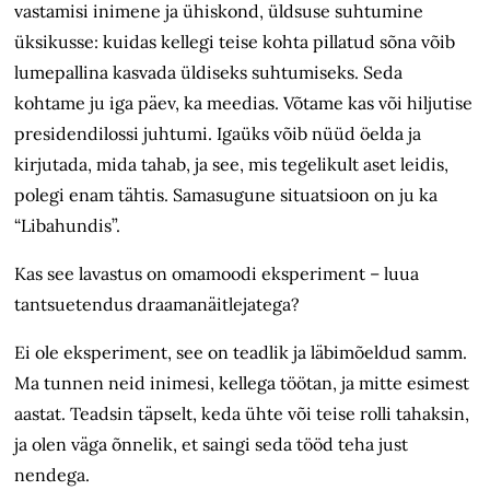
vastamisi inimene ja ühiskond, üldsuse suhtumine
üksikusse: kuidas kellegi teise kohta pillatud sõna võib
lumepallina kasvada üldiseks suhtumiseks. Seda
kohtame ju iga päev, ka meedias. Võtame kas või hiljutise
presidendilossi juhtumi. Igaüks võib nüüd öelda ja
kirjutada, mida tahab, ja see, mis tegelikult aset leidis,
polegi enam tähtis. Samasugune situatsioon on ju ka
“Libahundis”.
Kas see lavastus on omamoodi eksperiment – luua
tantsuetendus draamanäitlejatega?
Ei ole eksperiment, see on teadlik ja läbimõeldud samm.
Ma tunnen neid inimesi, kellega töötan, ja mitte esimest
aastat. Teadsin täpselt, keda ühte või teise rolli tahaksin,
ja olen väga õnnelik, et saingi seda tööd teha just
nendega.