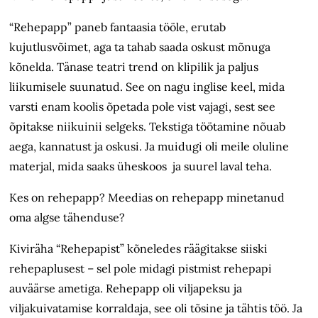
“Rehepapp” paneb fantaasia tööle, erutab
kujutlusvõimet, aga ta tahab saada oskust mõnuga
kõnelda. Tänase teatri trend on klipilik ja paljus
liikumisele suunatud. See on nagu inglise keel, mida
varsti enam koolis õpetada pole vist vajagi, sest see
õpitakse niikuinii selgeks. Tekstiga töötamine nõuab
aega, kannatust ja oskusi. Ja muidugi oli meile oluline
materjal, mida saaks üheskoos ja suurel laval teha.
Kes on rehepapp? Meedias on rehepapp minetanud
oma algse tähenduse?
Kiviräha “Rehepapist” kõneledes räägitakse siiski
rehepaplusest – sel pole midagi pistmist rehepapi
auväärse ametiga. Rehepapp oli viljapeksu ja
viljakuivatamise korraldaja, see oli tõsine ja tähtis töö. Ja