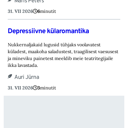
Maris Peters
31. VII 2026
6
minutit
Depressiivne külaromantika
Nukkernaljakaid lugusid tühjaks voolavatest
küladest, maakoha saladustest, traagilisest vaesusest
ja mineviku painetest meeldib meie teatritegijaile
ikka lavastada.
Auri Jürna
31. VII 2026
3
minutit