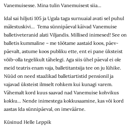
Vanemuisesse. Mina tulin Vanemuisest siia…
Idal sai hiljuti 105 ja Ugala taga surnuaial avati sel puhul
mälestuskivi… Tema sünnipäeval käivad Vanemuise
balletiveteranid alati Viljandis. Millised inimesed! See on
balletis kummaline – me töötame aastaid koos, päev-
päevalt, astume koos publiku ette, ent ei pane üksteist
võib-olla tegelikult tähelegi. Aga siis ühel päeval ei ole
meid teatris enam vaja, balletitantsija tee on ju lühike.
Nüüd on need staažikad balletiartistid pensionil ja
vajavad üksteist ilmselt rohkem kui kunagi varem.
Vähemalt kord kuus saavad nad Vanemuise kohvikus
kokku… Nende inimestega kokkusaamine, kas või kord
aastas Ida sünnipäeval, on imeväärne.
Küsinud Helle Leppik