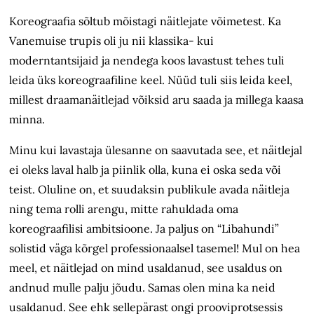
Koreograafia sõltub mõistagi näitlejate võimetest. Ka
Vanemuise trupis oli ju nii klassika- kui
moderntantsijaid ja nendega koos lavastust tehes tuli
leida üks koreograafiline keel. Nüüd tuli siis leida keel,
millest draamanäitlejad võiksid aru saada ja millega kaasa
minna.
Minu kui lavastaja ülesanne on saavutada see, et näitlejal
ei oleks laval halb ja piinlik olla, kuna ei oska seda või
teist. Oluline on, et suudaksin publikule avada näitleja
ning tema rolli arengu, mitte rahuldada oma
koreograafilisi ambitsioone. Ja paljus on “Libahundi”
solistid väga kõrgel professionaalsel tasemel! Mul on hea
meel, et näitlejad on mind usaldanud, see usaldus on
andnud mulle palju jõudu. Samas olen mina ka neid
usaldanud. See ehk sellepärast ongi prooviprotsessis