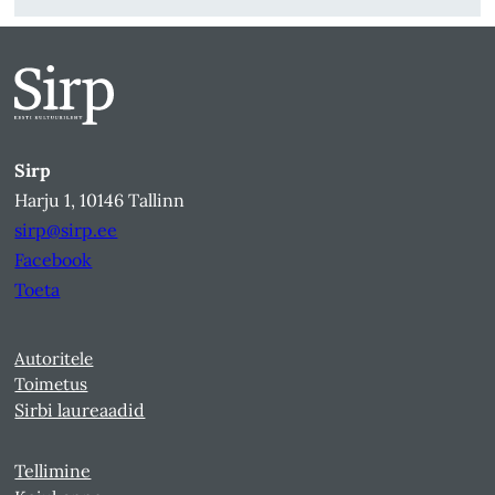
Sirp
Harju 1, 10146 Tallinn
sirp@sirp.ee
Facebook
Toeta
Autoritele
Toimetus
Sirbi laureaadid
Tellimine