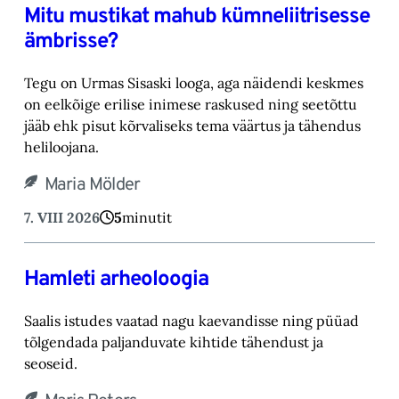
Mitu mustikat mahub kümneliitrisesse
ämbrisse?
Tegu on Urmas Sisaski looga, aga näidendi keskmes
on eelkõige erilise inimese raskused ning ‎seetõttu
jääb ehk pisut kõrvaliseks tema väärtus ja tähendus
heliloojana.‎
Maria Mölder
7. VIII 2026
5
minutit
Hamleti arheoloogia
Saalis istudes vaatad nagu kaevandisse ning püüad
tõlgendada paljanduvate kihtide tähendust ja
seoseid.