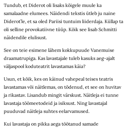
Tundub, et Diderot oli lisaks kõigele muule ka
samalaadne elumees. Näidendi tekstis ütleb ju naine
Diderot’le, et sa oled Pariisi tuntuim liiderdaja. Küllap ta
oli selline provokatiivne tüüp. Kõik see lisab Schmitti
näidendile elulisust.
See on teie esimene lähem kokkupuude Vanemuise
draamatrupiga. Kas lavastajale tuleb kasuks aeg-ajalt
väljaspool koduteatrit lavastamas käia?
Usun, et kõik, kes on käinud vahepeal teises teatris
lavastamas või näitlemas, on tõdenud, et see on huvitav
ja rikastav. Lisandub mingit värskust. Näitleja ei tunne
lavastaja töömeetodeid ja isiksust. Ning lavastajal
puuduvad näitleja suhtes eelarvamused.
Kui lavastaja on pikka aega töötanud samade