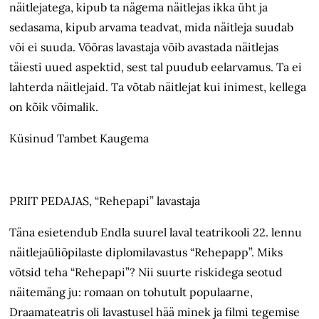
näitlejatega, kipub ta nägema näitlejas ikka üht ja
sedasama, kipub arvama teadvat, mida näitleja suudab
või ei suuda. Võõras lavastaja võib avastada näitlejas
täiesti uued aspektid, sest tal puudub eelarvamus. Ta ei
lahterda näitlejaid. Ta võtab näitlejat kui inimest, kellega
on kõik võimalik.
Küsinud Tambet Kaugema
PRIIT PEDAJAS, “Rehepapi” lavastaja
Täna esietendub Endla suurel laval teatrikooli 22. lennu
näitlejaüliõpilaste diplomilavastus “Rehepapp”. Miks
võtsid teha “Rehepapi”? Nii suurte riskidega seotud
näitemäng ju: romaan on tohutult populaarne,
Draamateatris oli lavastusel hää minek ja filmi tegemise