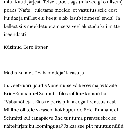
mitu kuud järjest. Teiselt poolt aga (mis veelgi olulisem)
peaks “Nafta!” tuletama meelde, et vastutus selle eest,
kuidas ja millist elu keegi elab, lasub inimesel endal. Ja
kellest siis meeldetuletamisega veel alustada kui mitte
iseendast?
Küsinud Eero Epner
Madis Kalmet, “Vabamõtleja” lavastaja
15. veebruaril jõudis Vanemuise väikeses majas lavale
Eric-Emmanuel Schmitti filosoofiline komöödia
“Vabamõtleja”. Elasite päris pikka aega Prantsusmaal.
Milline oli teie varasem kokkupuude Eric-Emmanuel
Schmitti kui tänapäeva ühe tuntuma prantsuskeelse
näitekirjaniku loominguga? Ja kas see pilt muutus nüüd