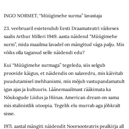
INGO NORMET, “Müügimehe surma” lavastaja
23. veebruaril esietendub Eesti Draamateatri väikeses
saalis Arthur Milleri 1949. aasta näidend “Müügimehe
surm”, mida maailma lavadel on mängitud väga palju. Mis
võiks olla taganud selle näidendi edu?
Kui “Müügimehe surmaga” tegeleda, siis selgub
proovide käigus, et näidendis on salavedru, mis käivitab
puudutamisel mehhanismi, mis mõjub vastupandamatult
igas ajas ja kultuuris. Läänemaailmast rääkimata ka
Nõukogude Liidus ja Hiinas. American dream on sama
mis stalinistlik utoopia. Tegelik elu murrab aga jõhkralt
sisse.
1971. aastal mängiti näidendit Noorsooteatris pealkirja all