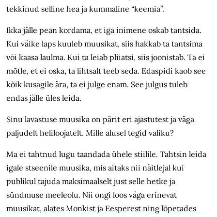
tekkinud selline hea ja kummaline “keemia”.
Ikka jälle pean kordama, et iga inimene oskab tantsida.
Kui väike laps kuuleb muusikat, siis hakkab ta tantsima
või kaasa laulma. Kui ta leiab pliiatsi, siis joonistab. Ta ei
mõtle, et ei oska, ta lihtsalt teeb seda. Edaspidi kaob see
kõik kusagile ära, ta ei julge enam. See julgus tuleb
endas jälle üles leida.
Sinu lavastuse muusika on pärit eri ajastutest ja väga
paljudelt heliloojatelt. Mille alusel tegid valiku?
Ma ei tahtnud lugu taandada ühele stiilile. Tahtsin leida
igale stseenile muusika, mis aitaks nii näitlejal kui
publikul tajuda maksimaalselt just selle hetke ja
sündmuse meeleolu. Nii ongi loos väga erinevat
muusikat, alates Monkist ja Eesperest ning lõpetades