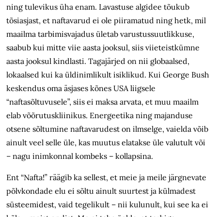
ning tulevikus üha enam. Lavastuse algidee tõukub
tõsiasjast, et naftavarud ei ole piiramatud ning hetk, mil
maailma tarbimisvajadus ületab varustussuutlikkuse,
saabub kui mitte viie aasta jooksul, siis viieteistkümne
aasta jooksul kindlasti. Tagajärjed on nii globaalsed,
lokaalsed kui ka üldinimlikult isiklikud. Kui George Bush
keskendus oma äsjases kõnes USA liigsele
“naftasõltuvusele”, siis ei maksa arvata, et muu maailm
elab võõrutuskliinikus. Energeetika ning majanduse
otsene sõltumine naftavarudest on ilmselge, vaielda võib
ainult veel selle üle, kas muutus elatakse üle valutult või
– nagu inimkonnal kombeks – kollapsina.
Ent “Nafta!” räägib ka sellest, et meie ja meile järgnevate
põlvkondade elu ei sõltu ainult suurtest ja külmadest
süsteemidest, vaid tegelikult – nii kulunult, kui see ka ei