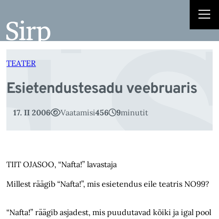
E
Liigu
sisu
juurde
TEATER
Esietendustesadu veebruaris
17. II 2006
Vaatamisi
456
9
minutit
TIIT OJASOO, “Nafta!” lavastaja
Millest räägib “Nafta!”, mis esietendus eile teatris NO99?
“Nafta!” räägib asjadest, mis puudutavad kõiki ja igal pool