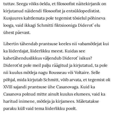
tuttav. Seega võiks öelda, et filosoofist näitekirjanik on
kirjutanud näidendi filosoofist ja entsüklopedistist.
Kusjuures kahtlemata pole tegemist tõsielul põhineva
looga, vaid ikkagi Schmitti fiktsiooniga Diderot’ elu
ühest päevast.
Libertin tähendab prantsuse keeles nii vabamõtlejat kui
ka liiderdajat, liiderlikku meest. Kuidas see
kahetähenduslikkus väljendub Diderot’ isikus?
Diderot’st pole meil palju räägitud ja kirjutatud, ta pole
nii kuulus mõtleja nagu Rousseau või Voltaire. Selle
põhjal, mida kirjutab Schmitt, võib arvata, et tegemist oli
XVIII sajandi prantsuse ühe Casanovaga. Kuid ka
Casanova polnud mitte ainult kuulus elumees, vaid ka
haritud inimene, mõtleja ja kirjamees. Mäletatakse
paraku küll vaid tema liiderlikku poolt.