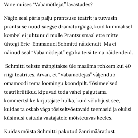
Vanemuises “Vabamõtlejat” lavastades?
Nägin seal päris palju prantsuse teatrit ja tutvusin
prantsuse nüüdisaegse dramaturgiaga, kuid kummalisel
kombel ei juhtunud mulle Prantsusmaal ette mitte
ühtegi Eric-Emmanuel Schmitti näidendit. Ma ei
näinud seal “Vabamõtlejat” ega ka teisi tema näidendeid.
Schmitti tekste mängitakse üle maailma rohkem kui 40
riigi teatrites. Arvan, et “Vabamõtlejas” väljendub
omamoodi tema loomingu koondpilt. Tõsimeelsed
teatrikriitikud kipuvad teda vahel paigutama
kommertslike kirjutajate hulka, kuid võlub just see,
kuidas ta oskab väga tõsiseltvõetavaid teemasid ja olulisi
küsimusi esitada vaatajatele mõistetavas keeles.
Kuidas mõista Schmitti pakutud žanrimääratlust