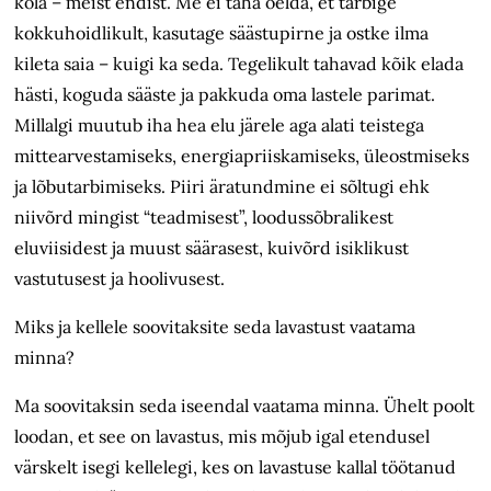
kõla – meist endist. Me ei taha öelda, et tarbige
kokkuhoidlikult, kasutage säästupirne ja ostke ilma
kileta saia – kuigi ka seda. Tegelikult tahavad kõik elada
hästi, koguda sääste ja pakkuda oma lastele parimat.
Millalgi muutub iha hea elu järele aga alati teistega
mittearvestamiseks, energiapriiskamiseks, üleostmiseks
ja lõbutarbimiseks. Piiri äratundmine ei sõltugi ehk
niivõrd mingist “teadmisest”, loodussõbralikest
eluviisidest ja muust säärasest, kuivõrd isiklikust
vastutusest ja hoolivusest.
Miks ja kellele soovitaksite seda lavastust vaatama
minna?
Ma soovitaksin seda iseendal vaatama minna. Ühelt poolt
loodan, et see on lavastus, mis mõjub igal etendusel
värskelt isegi kellelegi, kes on lavastuse kallal töötanud