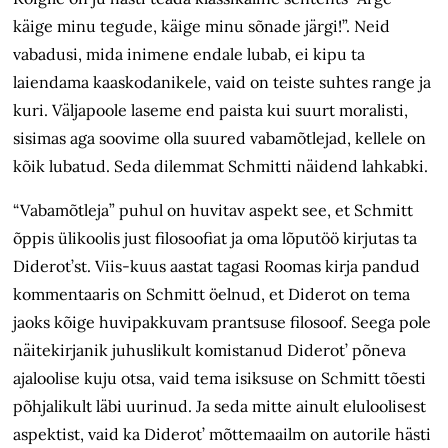
käige minu tegude, käige minu sõnade järgi!”. Neid
vabadusi, mida inimene endale lubab, ei kipu ta
laiendama kaaskodanikele, vaid on teiste suhtes range ja
kuri. Väljapoole laseme end paista kui suurt moralisti,
sisimas aga soovime olla suured vabamõtlejad, kellele on
kõik lubatud. Seda dilemmat Schmitti näidend lahkabki.
“Vabamõtleja” puhul on huvitav aspekt see, et Schmitt
õppis ülikoolis just filosoofiat ja oma lõputöö kirjutas ta
Diderot’st. Viis-kuus aastat tagasi Roomas kirja pandud
kommentaaris on Schmitt öelnud, et Diderot on tema
jaoks kõige huvipakkuvam prantsuse filosoof. Seega pole
näitekirjanik juhuslikult komistanud Diderot’ põneva
ajaloolise kuju otsa, vaid tema isiksuse on Schmitt tõesti
põhjalikult läbi uurinud. Ja seda mitte ainult eluloolisest
aspektist, vaid ka Diderot’ mõttemaailm on autorile hästi