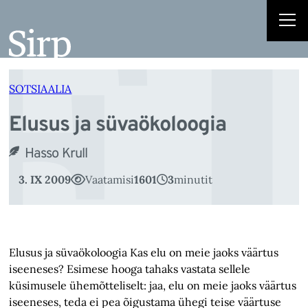
E
Liigu
sisu
juurde
SOTSIAALIA
Elusus ja süvaökoloogia
Hasso Krull
3. IX 2009
Vaatamisi
1601
3
minutit
Elusus ja süvaökoloogia Kas elu on meie jaoks väärtus
iseeneses? Esimese hooga tahaks vastata sellele
küsimusele ühemõtteliselt: jaa, elu on meie jaoks väärtus
iseeneses, teda ei pea õigustama ühegi teise väärtuse