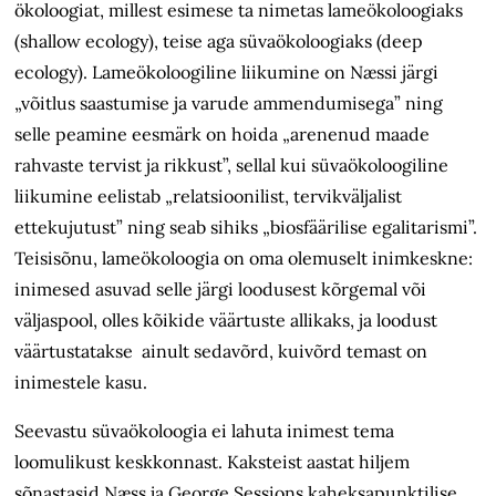
ökoloogiat, millest esimese ta nimetas lameökoloogiaks
(shallow ecology), teise aga süvaökoloogiaks (deep
ecology). Lameökoloogiline liikumine on Næssi järgi
„võitlus saastumise ja varude ammendumisega” ning
selle peamine eesmärk on hoida „arenenud maade
rahvaste tervist ja rikkust”, sellal kui süvaökoloogiline
liikumine eelistab „relatsioonilist, tervikväljalist
ettekujutust” ning seab sihiks „biosfäärilise egalitarismi”.
Teisisõnu, lameökoloogia on oma olemuselt inimkeskne:
inimesed asuvad selle järgi loodusest kõrgemal või
väljaspool, olles kõikide väärtuste allikaks, ja loodust
väärtustatakse ainult sedavõrd, kuivõrd temast on
inimestele kasu.
Seevastu süvaökoloogia ei lahuta inimest tema
loomulikust keskkonnast. Kaksteist aastat hiljem
sõnastasid Næss ja George Sessions kaheksapunktilise