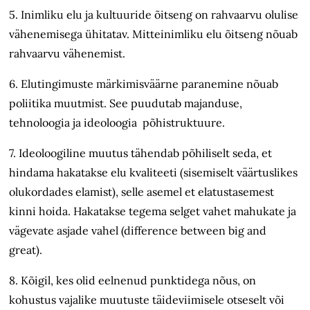
5. Inimliku elu ja kultuuride õitseng on rahvaarvu olulise
vähenemisega ühitatav. Mitteinimliku elu õitseng nõuab
rahvaarvu vähenemist.
6. Elutingimuste märkimisväärne paranemine nõuab
poliitika muutmist. See puudutab majanduse,
tehnoloogia ja ideoloogia põhistruktuure.
7. Ideoloogiline muutus tähendab põhiliselt seda, et
hindama hakatakse elu kvaliteeti (sisemiselt väärtuslikes
olukordades elamist), selle asemel et elatustasemest
kinni hoida. Hakatakse tegema selget vahet mahukate ja
vägevate asjade vahel (difference between big and
great).
8. Kõigil, kes olid eelnenud punktidega nõus, on
kohustus vajalike muutuste täideviimisele otseselt või