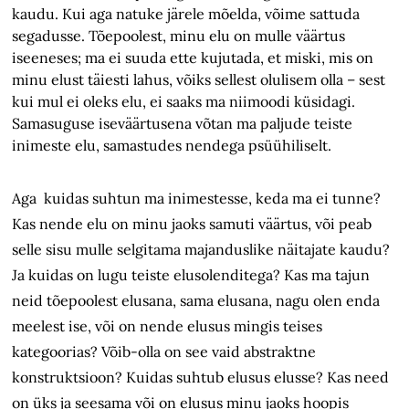
kaudu. Kui aga natuke järele mõelda, võime sattuda
segadusse. Tõepoolest, minu elu on mulle väärtus
iseeneses; ma ei suuda ette kujutada, et miski, mis on
minu elust täiesti lahus, võiks sellest olulisem olla – sest
kui mul ei oleks elu, ei saaks ma niimoodi küsidagi.
Samasuguse iseväärtusena võtan ma paljude teiste
inimeste elu, samastudes nendega psüühiliselt.
Aga kuidas suhtun ma inimestesse, keda ma ei tunne?
Kas nende elu on minu jaoks samuti väärtus, või peab
selle sisu mulle selgitama majanduslike näitajate kaudu?
Ja kuidas on lugu teiste elusolenditega? Kas ma tajun
neid tõepoolest elusana, sama elusana, nagu olen enda
meelest ise, või on nende elusus mingis teises
kategoorias? Võib-olla on see vaid abstraktne
konstruktsioon? Kuidas suhtub elusus elusse? Kas need
on üks ja seesama või on elusus minu jaoks hoopis