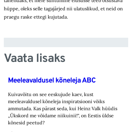
tähendaks, et meie suhtumine elususse teeb otsustava
hüppe, oleks selle tagajärjed nii ulatuslikud, et neid on
praegu raske ettegi kujutada.
Vaata lisaks
Meeleavaldusel kõneleja ABC
Kuivavõitu on see eeskujude kaev, kust
meeleavaldusel kõneleja inspiratsiooni võiks
ammutada. Kas pärast seda, kui Heinz Valk hüüdis
„Ükskord me võidame niikuinii!“, on Eestis üldse
kõnesid peetud?