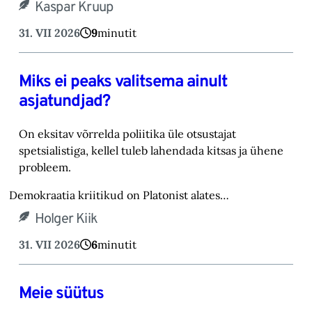
Kaspar Kruup
31. VII 2026
9
minutit
Miks ei peaks valitsema ainult
asjatundjad?
On eksitav võrrelda poliitika üle otsustajat
spetsialistiga, kellel tuleb lahendada kitsas ja ühene
probleem.
Demokraatia kriitikud on Platonist alates…
Holger Kiik
31. VII 2026
6
minutit
Meie süütus