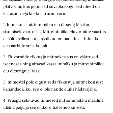
platvormi, kus põhilised süvaökoloogilised ideed on
esitatud väga kokkusurutud vormis.
1. Inimliku ja mitteinimliku elu õitseng Maal on
sisemiselt väärtuslik. Mitteinimlike eluvormide väärtus
ei sõltu sellest, kui kasulikud on nad kitsalt inimlike
eesmärkide seisukohalt.
2. Eluvormide rikkus ja mitmekesisus on väärtused
iseeneses ning aitavad kaasa inimliku ja mitteinimliku
elu õitsengule Maal.
3. Inimestel pole õigust seda rikkust ja mitmekesisust
kahandada, kui see ei ole nende eluks hädavajalik.
4. Praegu sekkuvad inimesed mitteinimlikku maailma
üleliia palju ja see olukord halveneb kiiresti.