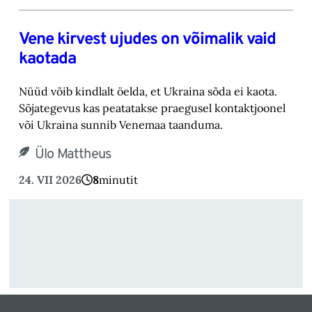
Vene kirvest ujudes on võimalik vaid
kaotada
Nüüd võib kindlalt öelda, et Ukraina sõda ei kaota.
Sõjategevus kas peatatakse praegusel kontaktjoonel
või Ukraina sunnib Venemaa taanduma.
Ülo Mattheus
24. VII 2026
8
minutit