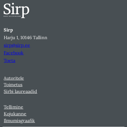
Sirp
Harju 1, 10146 Tallinn
sirp@sirp.ee
Facebook
Toeta
Autoritele
Toimetus
Sirbi laureaadid
Tellimine
Kojukanne
Ilmumisgraafik