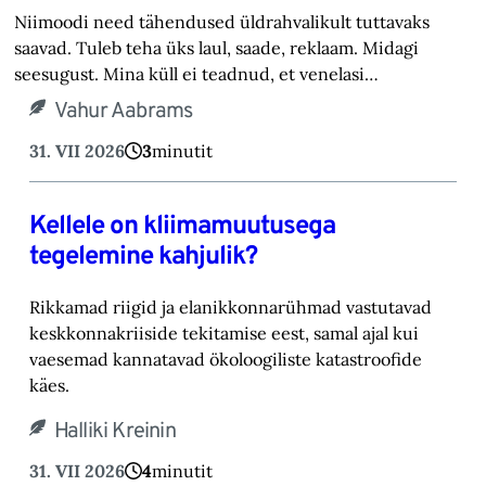
Niimoodi need tähendused üldrahvalikult tuttavaks
saavad. Tuleb teha üks laul, saade, reklaam. Midagi
seesugust. Mina küll ei teadnud, et venelasi…
Vahur Aabrams
31. VII 2026
3
minutit
Kellele on kliimamuutusega
tegelemine kahjulik?
Rikkamad riigid ja elanikkonnarühmad vastutavad
keskkonnakriiside tekitamise eest, samal ajal kui
vaesemad kannatavad ökoloogiliste katastroofide
käes.
Halliki Kreinin
31. VII 2026
4
minutit