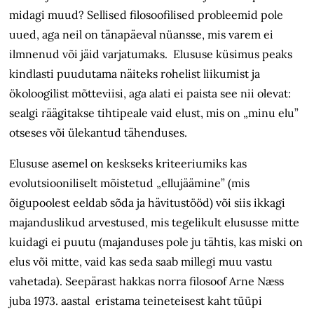
midagi muud? Sellised filosoofilised probleemid pole
uued, aga neil on tänapäeval nüansse, mis varem ei
ilmnenud või jäid varjatumaks. Elususe küsimus peaks
kindlasti puudutama näiteks rohelist liikumist ja
ökoloogilist mõtteviisi, aga alati ei paista see nii olevat:
sealgi räägitakse tihtipeale vaid elust, mis on „minu elu”
otseses või ülekantud tähenduses.
Elususe asemel on keskseks kriteeriumiks kas
evolutsiooniliselt mõistetud „ellujäämine” (mis
õigupoolest eeldab sõda ja hävitustööd) või siis ikkagi
majanduslikud arvestused, mis tegelikult elususse mitte
kuidagi ei puutu (majanduses pole ju tähtis, kas miski on
elus või mitte, vaid kas seda saab millegi muu vastu
vahetada). Seepärast hakkas norra filosoof Arne Næss
juba 1973. aastal eristama teineteisest kaht tüüpi