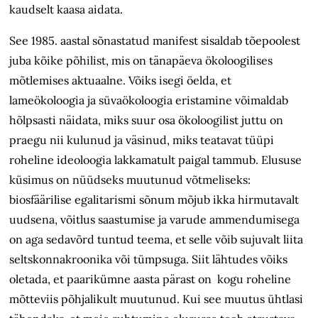
kaudselt kaasa aidata.
See 1985. aastal sõnastatud manifest sisaldab tõepoolest
juba kõike põhilist, mis on tänapäeva ökoloogilises
mõtlemises aktuaalne. Võiks isegi öelda, et
lameökoloogia ja süvaökoloogia eristamine võimaldab
hõlpsasti näidata, miks suur osa ökoloogilist juttu on
praegu nii kulunud ja väsinud, miks teatavat tüüpi
roheline ideoloogia lakkamatult paigal tammub. Elususe
küsimus on nüüdseks muutunud võtmeliseks:
biosfäärilise egalitarismi sõnum mõjub ikka hirmutavalt
uudsena, võitlus saastumise ja varude ammendumisega
on aga sedavõrd tuntud teema, et selle võib sujuvalt liita
seltskonnakroonika või tümpsuga. Siit lähtudes võiks
oletada, et paarikümne aasta pärast on kogu roheline
mõtteviis põhjalikult muutunud. Kui see muutus ühtlasi