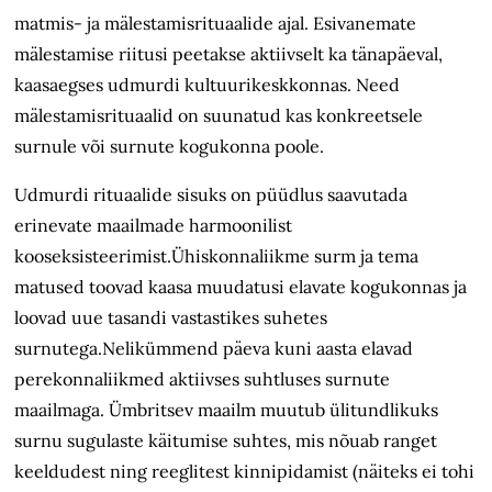
matmis- ja mälestamis­rituaalide ajal. Esivanemate
mälestamise riitusi peetakse aktiivselt ka tänapäeval,
kaasaegses udmurdi kultuurikeskkonnas. Need
mälestamisrituaalid on suunatud kas konkreetsele
surnule või surnute kogukonna poole.
Udmurdi rituaalide sisuks on püüdlus saavutada
erinevate maailmade harmoonilist
kooseksisteerimist.Ühiskonnaliikme surm ja tema
matused toovad kaasa muudatusi elavate kogukonnas ja
loovad uue tasandi vastastikes suhetes
surnutega.Nelikümmend päeva kuni aasta elavad
perekonnaliikmed aktiivses suhtluses surnute
maailmaga.
Ümbritsev maailm muutub ülitundlikuks
surnu sugulaste käitumise suhtes
, mis nõuab ranget
keeldudest ning reeglitest kinnipidamist (näiteks ei tohi