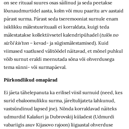
on see rituaal suures osas säilinud ja seda peetakse
lõunaudmurtidel aasta, kolm või muu paaritu arv aastaid
pärast surma. Pärast seda tseremooniat surnule enam
isiklikku mälestusrituaali ei korraldata, kuigi teda
mälestatakse kollektiivsetel kalendripühadel (
tulõs no
siz’
õ
l kis’ton
– kevad- ja sügismälestamised). Kuid
viimased vaatlused välitöödel näitavad, et mõnel puhkul
võib surnu
t eraldi meenutada sõna või ohverdusega
tema
sünni- või surmapäeval
.
Piirkondlikud omapärad
Ei jäeta tähelepanuta ka erilisel viisil surnuid (need, kes
surid ebaloomulikku surma, järeltulijateta lahkunud,
vastsündinud lapsed jne). N
õnda
korraldavad näiteks
udmurdid Kalašuri ja Dubrovskij
küladest (
Udmurdi
vabariigis asuv Kijasovo rajoon) liigaastal ohverduse