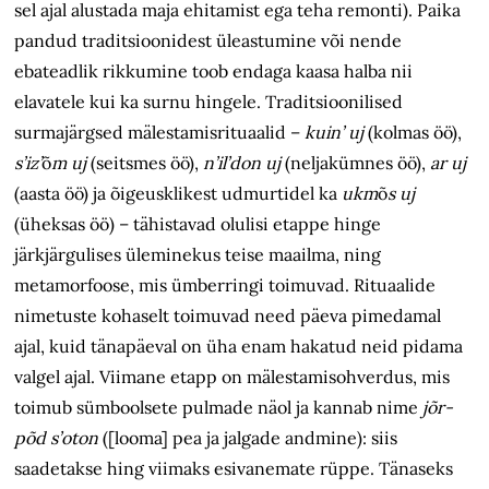
sel ajal alustada maja ehitamist ega teha remonti). Paika
pandud traditsioonidest üleastumine või nende
ebateadlik rikkumine toob endaga kaasa halba nii
elavatele kui ka surnu hingele. Traditsioonilised
surmajärgsed mälestamisrituaalid –
kuin’ uj
(kolmas öö),
s’iz’
õ
m uj
(seitsmes öö),
n’il’don uj
(neljakümnes öö),
ar uj
(aasta öö) ja
õigeusklikest
udmurtidel ka
ukm
õ
s uj
(
üheksas öö
) – tähistavad olulisi etappe hinge
järkjärgulises üleminekus teise maailma, ning
metamorfoose, mis ümberringi toimuvad. Rituaalide
nimetuste kohaselt toimuvad need päeva pimedamal
ajal, kuid tänapäeval on üha enam hakatud neid pidama
valgel ajal. Viimane etapp on mälestamisohverdus, mis
toimub sümboolsete pulmade näol ja kannab nime
jõr-
põd s’oton
([looma] pea ja jalgade andmine): siis
saadetakse hing viimaks esivanemate rüppe. Tänaseks