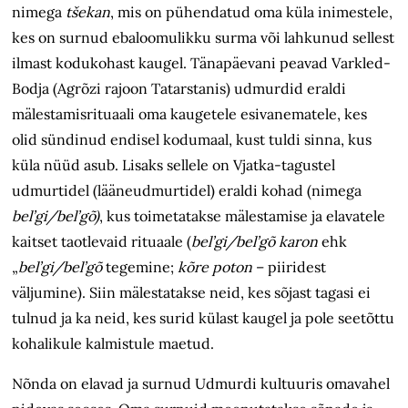
nimega
tšekan
, mis on pühendatud oma küla inimestele,
kes on surnud ebaloomulikku surma või lahkunud sellest
ilmast kodukohast kaugel.
Tänapäevani peavad
Varkled-
Bodja (Agrõzi rajoon Tatarstanis) udmurdid eraldi
mälestamisrituaali oma kaugetele esivanematele, kes
olid sündinud endisel kodumaal, kust tuldi sinna, kus
küla nüüd asub. Lisaks sellele on Vjatka-tagustel
udmurtidel (lääneudmurtidel) eraldi kohad (nimega
bel’gi/bel’gõ)
, kus toimetatakse
mälestamise ja
elavatele
kaitset taotlevaid rituaale (
bel’gi/bel’gõ karon
ehk
„
bel’gi/bel’gõ
tegemine;
kõre poton
– piiridest
väljumine). Siin mälestatakse neid, kes sõjast tagasi ei
tulnud ja ka neid, kes surid külast kaugel ja pole seetõttu
kohalikule kalmistule maetud.
Nõnda on elavad ja surnud Udmurdi kultuuris omavahel