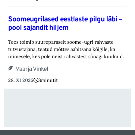
Soomeugrilased eestlaste pilgu läbi –
pool sajandit hiljem
Teos toimib suurepäraselt soome-ugri rahvaste
tutvustajana, teatud mõttes aabitsana kõigile, ka
inimesele, kes pole neist rahvastest sõnagi kuulnud.
Maarja Vinkel
28. XI 2025
3
minutit