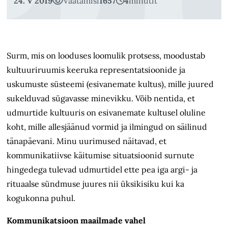
24. V 2019
Vaatamisi
1657
4
minutit
Surm, mis on looduses loomulik protsess, moodustab
kultuuriruumis keeruka representatsioonide ja
uskumuste süsteemi (esivanemate kultus), mille juured
sukelduvad sügavasse minevikku. Võib nentida, et
udmurtide kultuuris on esivanemate kultusel oluline
koht, mille allesjäänud vormid ja ilmingud on säilinud
tänapäevani. Minu uurimused näitavad, et
kommunikatiivse käitumise situatsioonid surnute
hingedega tulevad udmurtidel ette pea iga argi- ja
rituaalse sündmuse juures nii üksikisiku kui ka
kogukonna puhul.
Kommunikatsioon maailmade vahel