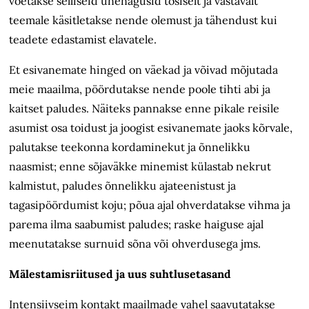
võetakse selliseid unenägusid tõsiselt ja vastavalt
teemale käsitletakse nende olemust ja tähendust kui
teadete edastamist elavatele.
Et esivanemate hinged on väekad ja võivad mõjutada
meie maailma, pöördutakse nende poole tihti abi ja
kaitset paludes. Näiteks pannakse enne pikale reisile
asumist osa toidust ja joogist esivanemate jaoks kõrvale,
palutakse teekonna kordaminekut ja õnnelikku
naasmist; enne sõjaväkke minemist
külastab nekrut
kalmistut, paludes õnnelikku ajateenistust ja
tagasipöördumist koju; põua ajal ohverdatakse vihma ja
parema ilma saabumist paludes; raske haiguse ajal
meenutatakse surnuid sõna või ohverdusega jms.
Mälestamisriitused ja uus suhtlusetasand
Intensiivseim kontakt maailmade vahel saavutatakse