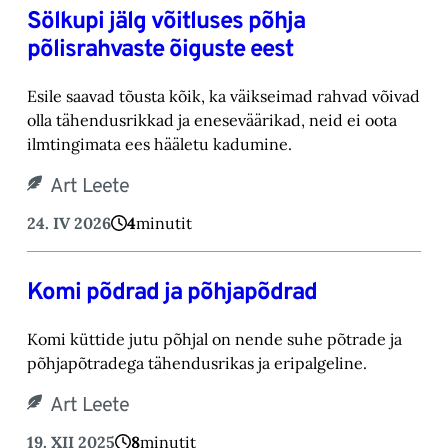
Sölkupi jälg võitluses põhja
põlisrahvaste õiguste eest
Esile saavad tõusta kõik, ka väikseimad rahvad võivad
olla tähendusrikkad ja eneseväärikad, neid ei oota
ilmtingimata ees hääletu kadumine.
Art Leete
24. IV 2026
4
minutit
Komi põdrad ja põhjapõdrad
Komi küttide jutu põhjal on nende suhe põtrade ja
põhjapõtradega tähendusrikas ja eripalgeline.
Art Leete
19. XII 2025
8
minutit