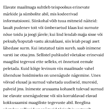
Elavate maailmaga suhtleb teispoolsus erinevate
märkide ja sümbolite abil, mis kodeerivad
informatsiooni. Siinkohal võib tuua mitmeid
näiteid:
laualt pudenev toit või ümberaetud klaas kui surnute
nõue toidu ja joogi järele; kui lind
lendab majja sisse või
peksab/koputab vastu aknaklaasi, siis leiab peagi aset
lähedase surm. Kui istutatud taim sureb, saab inimene
varsti ise otsa jms. Sellistel puhkudel võetakse erinevaid
maagilisi tegevusi ette selleks, et õnnetust eemale
peletada. Kuid kõige levinum viis maailmade vahel
ühenduse hoidmiseks on unenägude nägemine. Unes
võivad elusad ja surnud vahetada uudiseid, muresid,
palveid jms. Inimeste arusaama kohaselt tulevad surnud
ise elavate unenägudesse või siis korraldavad elavad
kokkusaamisi maagiliste tegevuste abil. Reeglina