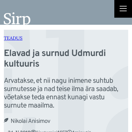
El
Liigu
sisu
juurde
TEADUS
Elavad ja surnud Udmurdi
kultuuris
Arvatakse, et nii nagu inimene suhtub
surnutesse ja nad teise ilma ära saadab,
võetakse teda ennast kunagi vastu
surnute maailma.
Nikolai Anisimov