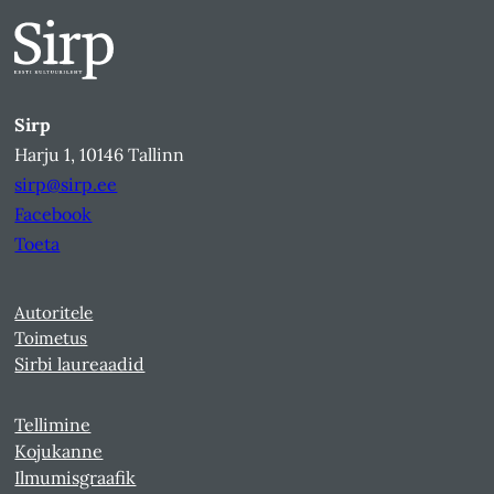
Sirp
Harju 1, 10146 Tallinn
sirp@sirp.ee
Facebook
Toeta
Autoritele
Toimetus
Sirbi laureaadid
Tellimine
Kojukanne
Ilmumisgraafik