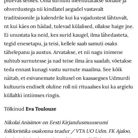
pidevas seoses. Oma surnuid meenutatakse sõnade ja
ohverdustega nii kindlatel aegadel vastavalt
traditsioonile ja kalendrile kui ka vajadustest lähtuvalt,
nt kui käes on hädad, tulevad külalised, ollakse haige jne.
Ei unustata ka neid, kes surid kaugel, ilma lähedasteta,
tegid enesetapu, ja teisi, kellele saab samuti osaks
tähelepanu ja austus. Arvatakse, et nii nagu inimene
suhtub surnutesse ja nad teise ilma ära saadab, võetakse
teda ennast kunagi vastu surnute maailma. See kõik
näitab, et esivanemate kultusel on kaasaegses Udmurdi
kultuuris endiselt oluline roll nii rituaalses kui ka argielu
küllaltki intiimses ringis.
Tõlkinud
Eva Toulouze
Nikolai Anisimov on Eesti Kirjandusmuuseumi
folkloristika osakonna teadur / VTA UO Udm. FK Ajaloo,