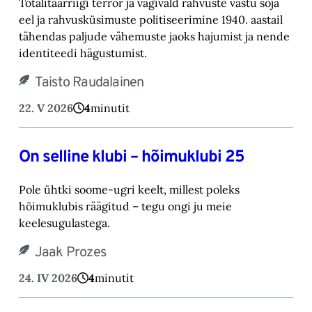
Totalitaarriigi terror ja vägivald rahvuste vastu sõja
eel ja rahvusküsimuste politiseerimine 1940. aastail
tähendas paljude vähemuste jaoks hajumist ja nende
identiteedi hägustumist.
Taisto Raudalainen
22. V 2026
4
minutit
On selline klubi – hõimuklubi 25
Pole ühtki soome-ugri keelt, millest poleks
hõimuklubis räägitud – tegu ongi ju meie
keelesugulastega.
Jaak Prozes
24. IV 2026
4
minutit