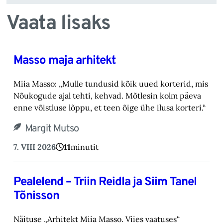
Vaata lisaks
Masso maja arhitekt
Miia Masso: „Mulle tundusid kõik uued korterid, mis
Nõukogude ajal tehti, kehvad. Mõtlesin kolm päeva
enne võistluse lõppu, et teen õige ühe ilusa korteri.“
Margit Mutso
7. VIII 2026
11
minutit
Pealelend – Triin Reidla ja Siim Tanel
Tõnisson
Näituse „Arhitekt Miia Masso. Viies vaatuses“