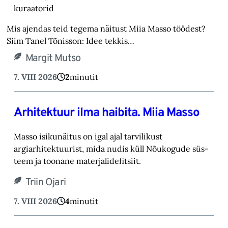
kuraatorid
Mis ajendas teid tegema näitust Miia Masso töödest?
Siim Tanel Tõnisson: Idee tekkis…
Margit Mutso
7. VIII 2026
2
minutit
Arhitektuur ilma haibita. Miia Masso
Masso isikunäitus on igal ajal tarvilikust
argiarhitektuurist, mida nudis küll Nõukogude süs-‎
teem ja toonane materjalidefitsiit.‎
Triin Ojari
7. VIII 2026
4
minutit