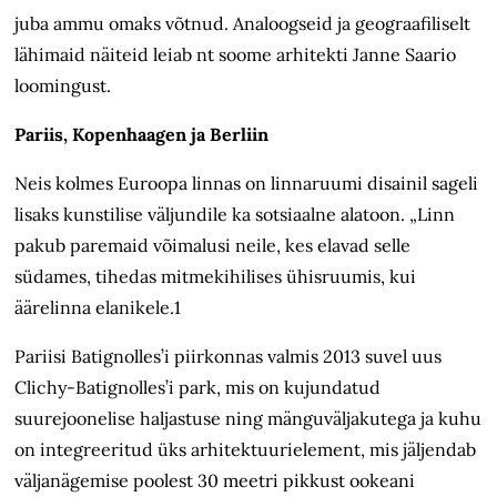
juba ammu omaks võtnud. Analoogseid ja geograafiliselt
lähimaid näiteid leiab nt soome arhitekti Janne Saario
loomingust.
Pariis, Kopenhaagen ja Berliin
Neis kolmes Euroopa linnas on linnaruumi disainil sageli
lisaks kunstilise väljundile ka sotsiaalne alatoon. „Linn
pakub paremaid võimalusi neile, kes elavad selle
südames, tihedas mitmekihilises ühisruumis, kui
äärelinna elanikele.1
Pariisi Batignolles’i piirkonnas valmis 2013 suvel uus
Clichy-Batignolles’i park, mis on kujundatud
suurejoonelise haljastuse ning mänguväljakutega ja kuhu
on integreeritud üks arhitektuurielement, mis jäljendab
väljanägemise poolest 30 meetri pikkust ookeani