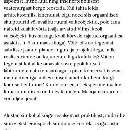
aspektist lihtne luua ning insenertehnilisest
vaatenurgast kerge teostada. Kui tahta leida
arhitektoonilisi lahendusi, olgu need siis orgaanilised
skulptuurid või avaliku ruumi väikeobjektid, pole täna
näiteid kuskilt võtta (välja arvatud Viimsi kooli
välisobjekt, kus on tegu kooli kõrvale rajatud orgaanilise
asfaldist n-ö kuumaastikuga). Võib-olla on tegemist
sahtlisse jäänud planeeringute ja projektidega, mille
realiseerimine on kujunenud liiga kulukaks? Või on
tegemist kohalike omavalitsuste poolt lihtsalt
läbitunnetamata temaatikaga ja pisut konservatiivsema
mentaliteediga, milles siinsed ametnikud end kuigi
koduselt ei tunne? Kindel on see, et eksperimentaalne
linnaruumidisain on tulevik, milleni Maarjamaa varem
või hiljem jõuab.
Alustan siinkohal kõige reaalsemast praktikast, mida ühe
suure ekstreemspordi sündmuse kontekstis iga aasta