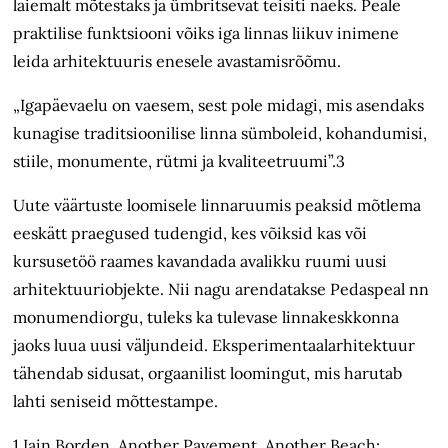
laiemalt mõtestaks ja ümbritsevat teisiti näeks. Peale
praktilise funktsiooni võiks iga linnas liikuv inimene
leida arhitektuuris enesele avastamisrõõmu.
„Igapäevaelu on vaesem, sest pole midagi, mis asendaks
kunagise traditsioonilise linna sümboleid, kohandumisi,
stiile, monumente, rütmi ja kvaliteetruumi”.3
Uute väärtuste loomisele linnaruumis peaksid mõtlema
eeskätt praegused tudengid, kes võiksid kas või
kursusetöö raames kavandada avalikku ruumi uusi
arhitektuuriobjekte. Nii nagu arendatakse Pedaspeal nn
monumendiorgu, tuleks ka tulevase linnakeskkonna
jaoks luua uusi väljundeid. Eksperimentaalarhitektuur
tähendab sidusat, orgaanilist loomingut, mis harutab
lahti seniseid mõttestampe.
1 Iain Borden, Another Pavement, Another Beach: