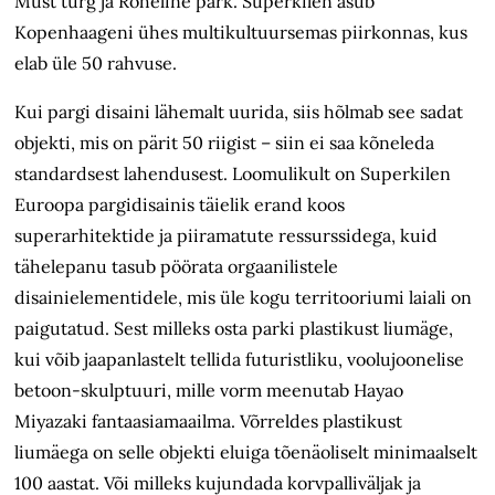
Must turg ja Roheline park. Superkilen asub
Kopenhaageni ühes multikultuursemas piirkonnas, kus
elab üle 50 rahvuse.
Kui pargi disaini lähemalt uurida, siis hõlmab see sadat
objekti, mis on pärit 50 riigist – siin ei saa kõneleda
standardsest lahendusest. Loomulikult on Superkilen
Euroopa pargidisainis täielik erand koos
superarhitektide ja piiramatute ressurssidega, kuid
tähelepanu tasub pöörata orgaanilistele
disainielementidele, mis üle kogu territooriumi laiali on
paigutatud. Sest milleks osta parki plastikust liumäge,
kui võib jaapanlastelt tellida futuristliku, voolujoonelise
betoon-skulptuuri, mille vorm meenutab Hayao
Miyazaki fantaasiamaailma. Võrreldes plastikust
liumäega on selle objekti eluiga tõenäoliselt minimaalselt
100 aastat. Või milleks kujundada korvpalliväljak ja