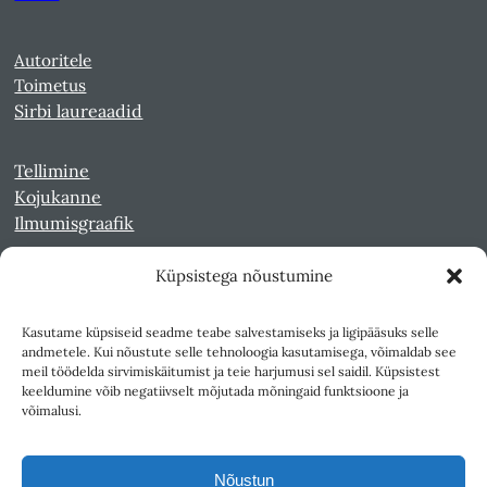
Autoritele
Toimetus
Sirbi laureaadid
Tellimine
Kojukanne
Ilmumisgraafik
Küpsistega nõustumine
Veebiarhiiv
Sirp pdf-failidena Digaris
Kasutame küpsiseid seadme teabe salvestamiseks ja ligipääsuks selle
Kultuurileht 1994-1997
andmetele. Kui nõustute selle tehnoloogia kasutamisega, võimaldab see
Reede 1989-1990
meil töödelda sirvimiskäitumist ja teie harjumusi sel saidil. Küpsistest
Sirp ja Vasar 1940-1989
keeldumine võib negatiivselt mõjutada mõningaid funktsioone ja
võimalusi.
Ligipääsetavus
Kasutustingimused
Nõustun