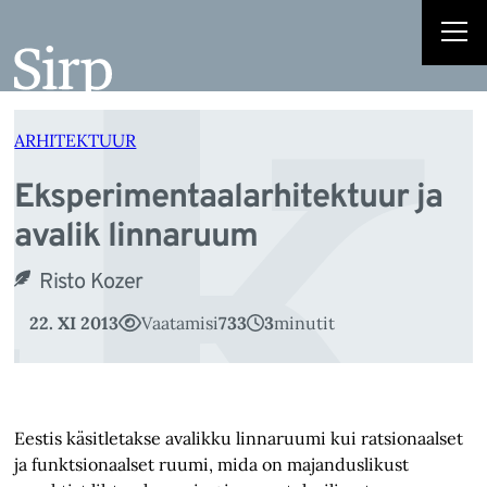
k
Liigu
sisu
juurde
ARHITEKTUUR
Eksperimentaalarhitektuur ja
avalik linnaruum
Risto Kozer
22. XI 2013
Vaatamisi
733
3
minutit
Eestis käsitletakse avalikku linnaruumi kui ratsionaalset
ja funktsionaalset ruumi, mida on majanduslikust