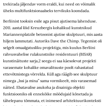
trekirada jäljendav vorm eraldi, kui need on võimalik
üheks multifunktsionaalseks tervikuks koondada.
Berliinist tooksin esile aga pisut ajutisema lahenduse.
2011. aastal lõid Kreuzbergis kohalikud kunstnikud
Mariannenplatzile betoonist ajutise skulptuuri, mis aasta
hiljem lammutati. Autoriks Dave the Chimp. Tegemist oli
selgelt omaalgatusliku projektiga, mis kuulus Berliini
rahvusvahelise rulakunstnike residentuuri (BISAR)
kunstinäituste sarja,2 seega ei saa käesolevat projekti
varasemate kohalike omavalitsuste poolt rahastatud
ettevõtmistega võrrelda. Küll aga räägib see skulptuur
nimega „Issi ja mina” sama vormikeelt, mis varasemad
näited. Ebatavalise asukoha ja disainiga objekti
funktsiooniks oli ennekõike möödujaid kõnetada ja
tähelepanu tõmmata, et inimesed arhitektuurikonteksti