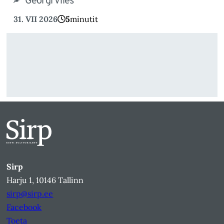
Georgi Viies
31. VII 2026
5
minutit
Sirp
Harju 1, 10146 Tallinn
sirp@sirp.ee
Facebook
Toeta