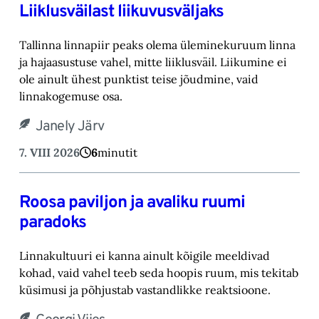
Liiklusväilast liikuvusväljaks
Tallinna linnapiir peaks olema üleminekuruum linna
ja hajaasustuse vahel, mitte liiklusväil. ‎Liikumine ei
ole ainult ühest punktist teise jõudmine, vaid
linnakogemuse osa.‎
Janely Järv
7. VIII 2026
6
minutit
Roosa paviljon ja avaliku ruumi
paradoks
Linnakultuuri ei kanna ainult kõigile meeldivad
kohad, vaid vahel teeb seda hoopis ruum, mis tekitab
küsimusi ja põhjustab vastandlikke reaktsioone.