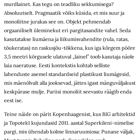
murdlainet. Kas tegu on teadliku sekkumisega?
Absoluutselt. Pragmaatik võiks küsida, et mis suur ja
monoliitne jurakas see on. Objekt pehmendab
orgaaniliselt üleminekut eri pargitasandite vahel. Seda
kasutatakse liumäena ja liikumisvahendite (rula, ratas,
tõukeratas) nn raskusjõu-tõkkena, kus iga kõrgem pööre
3,5 meetri kõrgusele ulatuval „lainel” toob kasutaja näole
laia naeratuse. Eesti kontekstis kohtab selliste
lahenduste asemel standardseid plastikust liumägesid,
mis mäenõlvalt alla jooksevad, jättes igast mänguväljakust
keskpärase mulje. Pariisi monoliit seevastu räägib enda
eest ise.
Teine näide on pärit Kopenhaagenist, kus BIG arhitektid
ja Topotek1 kujundasid 2011. aastal Superkileni-nimelise
pargi, mis ühendab kolme linnaruumiosa: Punane väljak,