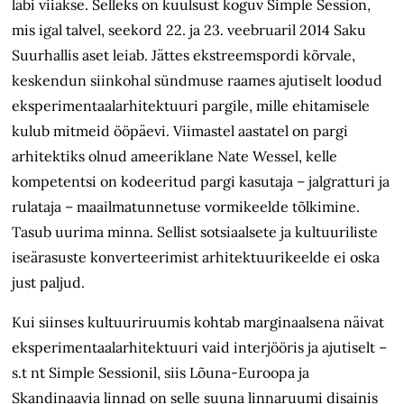
läbi viiakse. Selleks on kuulsust koguv Simple Session,
mis igal talvel, seekord 22. ja 23. veebruaril 2014 Saku
Suurhallis aset leiab. Jättes ekstreemspordi kõrvale,
keskendun siinkohal sündmuse raames ajutiselt loodud
eksperimentaalarhitektuuri pargile, mille ehitamisele
kulub mitmeid ööpäevi. Viimastel aastatel on pargi
arhitektiks olnud ameeriklane Nate Wessel, kelle
kompetentsi on kodeeritud pargi kasutaja – jalgratturi ja
rulataja – maailmatunnetuse vormikeelde tõlkimine.
Tasub uurima minna. Sellist sotsiaalsete ja kultuuriliste
iseärasuste konverteerimist arhitektuurikeelde ei oska
just paljud.
Kui siinses kultuuriruumis kohtab marginaalsena näivat
eksperimentaalarhitektuuri vaid interjööris ja ajutiselt –
s.t nt Simple Sessionil, siis Lõuna-Euroopa ja
Skandinaavia linnad on selle suuna linnaruumi disainis