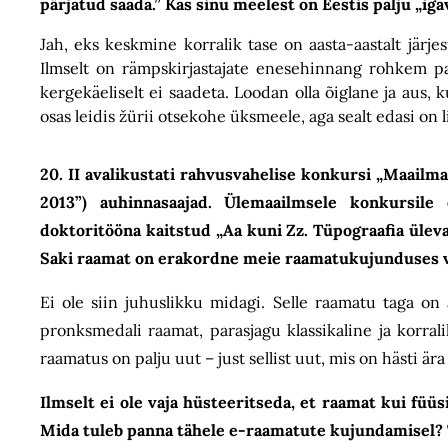
pärjatud saada.” Kas sinu meelest on Eestis palju „i
Jah, eks keskmine korralik tase on aasta-aastalt järje
Ilmselt on rämpskirjastajate enesehinnang rohkem pa
kergekäeliselt ei saadeta. Loodan olla õiglane ja aus
osas leidis žürii otsekohe üksmeele, aga sealt edasi on li
20. II avalikustati rahvusvahelise konkursi „Maail
2013”) auhinnasaajad. Ülemaailmsele konkursile 
doktoritööna kaitstud „Aa kuni Zz. Tüpograafia üleva
Saki raamat on erakordne meie raamatukujunduses v
Ei ole siin juhuslikku midagi. Selle raamatu taga on
pronksmedali raamat, parasjagu klassikaline ja korrali
raamatus on palju uut – just sellist uut, mis on hästi ära
Ilmselt ei ole vaja hüsteeritseda, et raamat kui füüs
Mida tuleb panna tähele e-raamatute kujundamisel? 