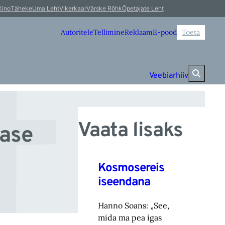
t
Kino
Täheke
Uma Leht
Vikerkaar
Värske Rõhk
Õpetajate Leht
Autoritele
Tellimine
Reklaam
E-pood
Toeta
Veebiarhiiv
Vaata lisaks
tase
Kosmosereis
iseendana
Hanno Soans: „See,
mida ma pea igas