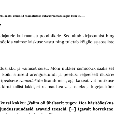
012. aastal ilmunud raamatutest, rahvusraamatukogus kuni 16. III.
?
jundajatele kui raamatupoodnikele. See aitab kirjastamist hin
s sõdida vaimse laiskuse vastu ning tuletab kõigile asjaosali
uslikku ja vaimset seisu. Mõni nukker semiootik saaks sell
õiki siinseid arengusuundi ja peetusi reljeefselt illustre
iripealsete
samizdat
’ide lisandumist, aga ka teatavat nutikuse
ihti kallist lakki, et raamat hea välja näeks ja lugejat kõn
kursi kokku: „Valim oli ühtlaselt tugev. Hea käsitööosku
jundussuundasid avavaid teoseid. [—] Igavalt korrektne