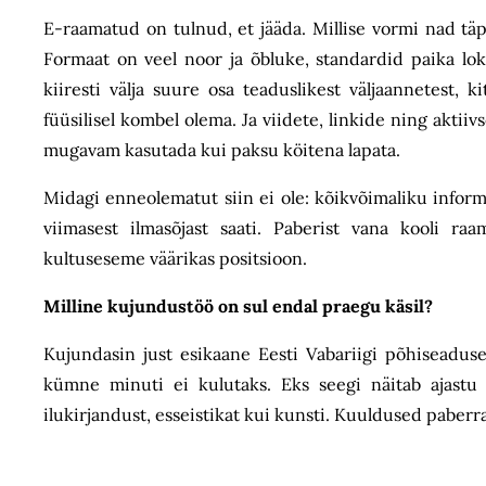
E-raamatud on tulnud, et jääda. Millise vormi nad täps
Formaat on veel noor ja õbluke, standardid paika lok
kiiresti välja suure osa teaduslikest väljaannetest, k
füüsilisel kombel olema. Ja viidete, linkide ning akti
mugavam kasutada kui paksu köitena lapata.
Midagi enneolematut siin ei ole: kõikvõimaliku informa
viimasest ilmasõjast saati. Paberist vana kooli raam
kultuseseme väärikas positsioon.
Milline kujundustöö on sul endal praegu käsil?
Kujundasin just esikaane Eesti Vabariigi põhiseaduse
kümne minuti ei kulutaks. Eks seegi näitab ajastu 
ilukirjandust, esseistikat kui kunsti. Kuuldused paber