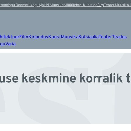
s
Loomingu Raamatukogu
Ajakiri Muusika
Müürileht
e-Kunst.ee
Sirp
Teater.Muusika.
hitektuur
Film
Kirjandus
Kunst
Muusika
Sotsiaalia
Teater
Teadus
ugu
Varia
use keskmine korralik 