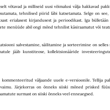
elt võtavad ja milliseid uusi võimalusi välja hakkavad pakk
sutamata, tehnilised piirid läbi katsetamata. Selge on see
itsast erialasest kirjandusest ja perioodikast. Iga bülletään
ivsete menüüde abil ongi mõnd tehnilist käsiraamatut või tea
tsiooni salvestamine, säilitamine ja sorteerimine on selles
atule jääb kunstiteose, kollektsionääride investeeringute
 kommenteeritud väljaande uuele e-versioonile. Tellija pal
vaimu. Järjekorras on õnneks siiski mõned prisked füüsi
raamatute surmast on siiski õnneks veel enneaegsed.