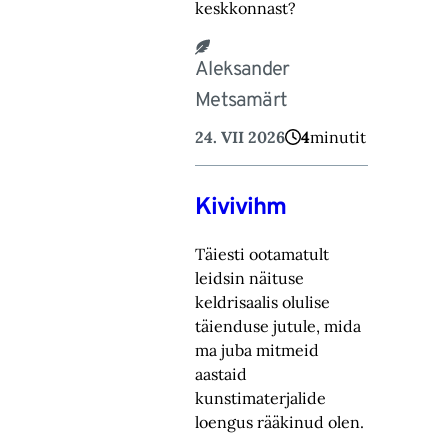
keskkonnast?
Aleksander
Metsamärt
24. VII 2026
4
minutit
Kivivihm
Täiesti ootamatult
leidsin näituse
keldrisaalis olulise
täienduse jutule, mida
ma juba mitmeid
aastaid
kunstimaterjalide
loengus rääkinud olen.