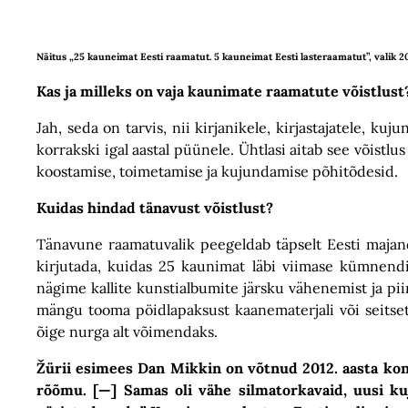
Näitus „25 kauneimat Eesti raamatut. 5 kauneimat Eesti lasteraamatut”, valik 2
Kas ja milleks on vaja kaunimate raamatute võistlust
Jah, seda on tarvis, nii kirjanikele, kirjastajatele, ku
korrakski igal aastal püünele. Ühtlasi aitab see võistlu
koostamise, toimetamise ja kujundamise põhitõdesid.
Kuidas hindad tänavust võistlust?
Tänavune raamatuvalik peegeldab täpselt Eesti majand
kirjutada, kuidas 25 kaunimat läbi viimase kümnendi k
nägime kallite kunstialbumite järsku vähenemist ja pi
mängu tooma pöidlapaksust kaanematerjali või seitset k
õige nurga alt võimendaks.
Žürii esimees Dan Mikkin on võtnud 2012. aasta kon
rõõmu. [—] Samas oli vähe silmatorkavaid, uusi ku