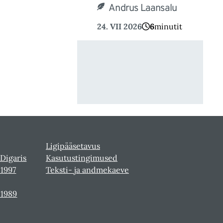
Andrus Laansalu
24. VII 2026
6
minutit
Ligipääsetavus
 Digaris
Kasutustingimused
-1997
Teksti- ja andmekaeve
-1989