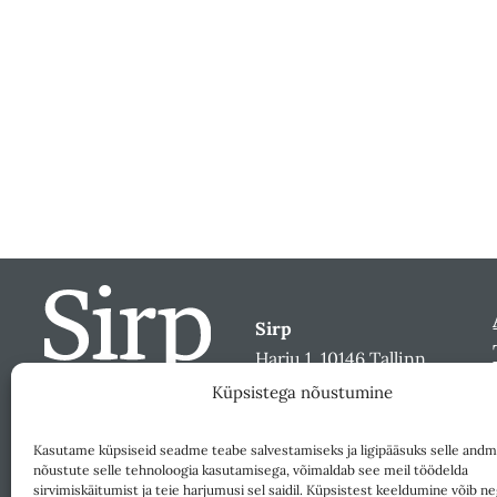
Sirp
Harju 1, 10146 Tallinn
sirp@sirp.ee
Küpsistega nõustumine
Facebook
Toeta
Kasutame küpsiseid seadme teabe salvestamiseks ja ligipääsuks selle andm
nõustute selle tehnoloogia kasutamisega, võimaldab see meil töödelda
sirvimiskäitumist ja teie harjumusi sel saidil. Küpsistest keeldumine võib ne