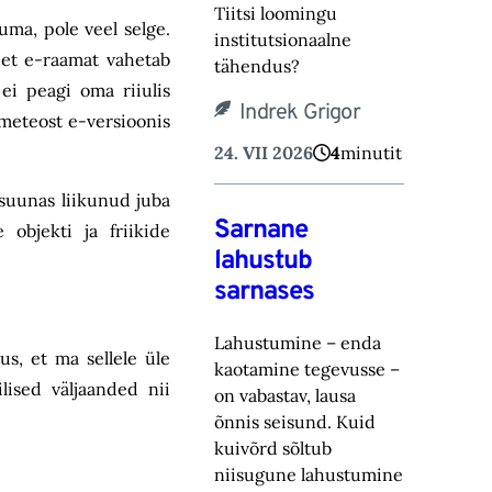
Tiitsi loomingu
uma, pole veel selge.
institutsionaalne
, et e-raamat vahetab
tähendus?
 ei peagi oma riiulis
Indrek Grigor
tmeteost e-versioonis
24. VII 2026
4
minutit
 suunas liikunud juba
Sarnane
 objekti ja friikide
lahustub
sarnases
Lahustumine – enda
us, et ma sellele üle
kaotamine tegevusse –
lised väljaanded nii
on vabastav, lausa
õnnis seisund. Kuid
kuivõrd sõltub
niisugune lahustumine