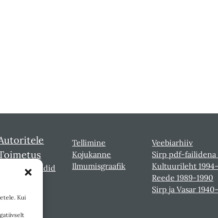
Autoritele
Tellimine
Veebiarhiiv
Toimetus
Kojukanne
Sirp pdf-failidena
Ilmumisgraafik
Kultuurileht 1994
Sirbi laureaadid
Reede 1989-1990
Sirp ja Vasar 1940
etele. Kui
gatiivselt