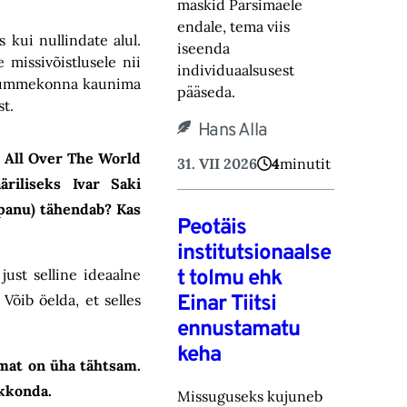
maskid Pärsimäele
endale, tema viis
 kui nullindate alul.
iseenda
missivõistlusele nii
individuaalsusest
a, kümmekonna kaunima
pääseda.
st.
Hans Alla
m All Over The World
31. VII 2026
4
minutit
riliseks Ivar Saki
epanu) tähendab? Kas
Peotäis
institutsionaalse
t tolmu ehk
ust selline ideaalne
Einar Tiitsi
Võib öelda, et selles
ennustamatu
keha
aamat on üha tähtsam.
skkonda.
Missuguseks kujuneb