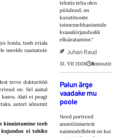
tekstis teha olen
püüdnud, on
kunstiteoste
toimemehhanismide
kvaasikirjanduslik
elluäratamine.“
ges hoida, toob eriala
stele meelde raamatute
Juhan Raud
31. VII 2026
8
minutit
est terve doktoritöö
Palun ärge
erinud on. Sel aastal
vaadake mu
 kasvu. Alati ei peagi
poole
etaks, autori sõnumit
Need portreed
se kinnistumine teeb
anonüümsetest
 kujundus ei tohiks
naismodellidest on kui