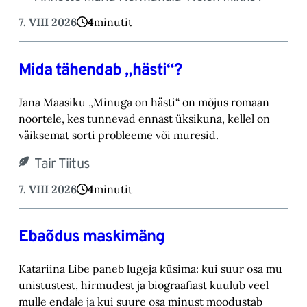
7. VIII 2026
4
minutit
Mida tähendab „hästi“?
Jana Maasiku „Minuga on hästi“ on mõjus romaan
noortele, kes tunnevad ennast üksikuna, ‎kellel on
väiksemat sorti probleeme või muresid.‎
Tair Tiitus
7. VIII 2026
4
minutit
Ebaõdus maskimäng
Katariina Libe paneb lugeja küsima: kui suur osa mu
unistustest, hirmudest ja biograafiast ‎kuulub veel
mulle endale ja kui suure osa minust moodustab