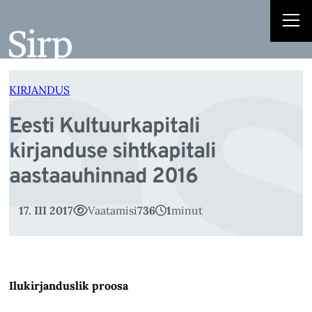
es
Liigu
sisu
juurde
KIRJANDUS
Eesti Kultuurkapitali
kirjanduse sihtkapitali
aastaauhinnad 2016
17. III 2017
Vaatamisi
736
1
minut
Ilukirjanduslik proosa