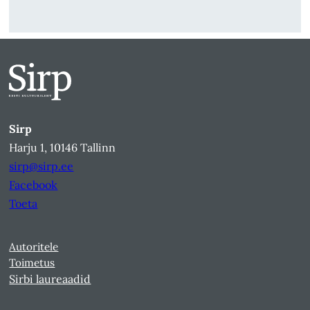
Sirp
Harju 1, 10146 Tallinn
sirp@sirp.ee
Facebook
Toeta
Autoritele
Toimetus
Sirbi laureaadid