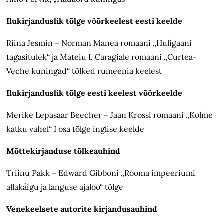
Ilukirjanduslik tõlge võõrkeelest eesti keelde
Riina Jesmin – Norman Manea romaani „Huligaani
tagasitulek“ ja Mateiu I. Caragiale romaani „Curtea-
Veche kuningad“ tõlked rumeenia keelest
Ilukirjanduslik tõlge eesti keelest võõrkeelde
Merike Lepasaar Beecher – Jaan Krossi romaani „Kolme
katku vahel“ I osa tõlge inglise keelde
Mõttekirjanduse tõlkeauhind
Triinu Pakk – Edward Gibboni „Rooma impeeriumi
allakäigu ja languse ajaloo“ tõlge
Venekeelsete autorite kirjandusauhind