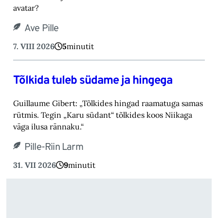
avatar? ‎
Ave Pille
7. VIII 2026
5
minutit
Tõlkida tuleb südame ja hingega
Guillaume Gibert: „Tõlkides hingad raamatuga samas
rütmis. Tegin „Karu südant“ tõlkides koos Niikaga
väga ilusa rännaku.“
Pille-Riin Larm
31. VII 2026
9
minutit