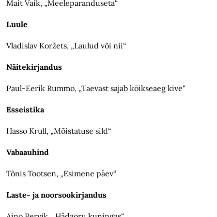
Mait Vaik, „Meeleparanduseta“
Luule
Vladislav Koržets, „Laulud või nii“
Näitekirjandus
Paul-Eerik Rummo, „Taevast sajab kõikseaeg kive“
Esseistika
Hasso Krull, „Mõistatuse sild“
Vabaauhind
Tõnis Tootsen, „Esimene päev“
Laste- ja noorsookirjandus
Aino Pervik, „Hädaoru kuningas“