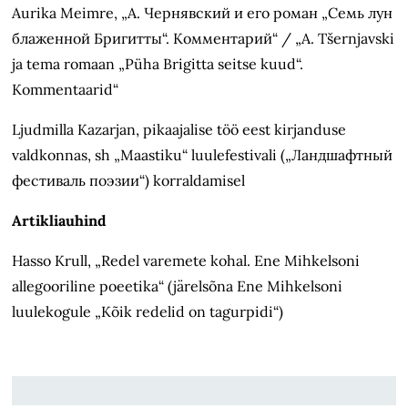
Aurika Meimre, „А. Чернявский и его роман „Семь лун
блаженной Бригитты“. Комментарий“ / „A. Tšernjavski
ja tema romaan „Püha Brigitta seitse kuud“.
Kommentaarid“
Ljudmilla Kazarjan, pikaajalise töö eest kirjanduse
valdkonnas, sh „Maastiku“ luulefestivali („Ландшафтный
фестиваль поэзии“) korraldamisel
Artikliauhind
Hasso Krull, „Redel varemete kohal. Ene Mihkelsoni
allegooriline poeetika“ (järelsõna Ene Mihkelsoni
luulekogule „Kõik redelid on tagurpidi“)