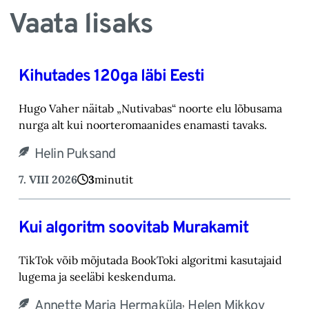
Vaata lisaks
Kihutades 120ga läbi Eesti
Hugo Vaher näitab „Nutivabas“ noorte elu lõbusama
nurga alt kui noorteromaanides ena‎masti tavaks.‎
Helin Puksand
7. VIII 2026
3
minutit
Kui algoritm soovitab Murakamit
TikTok võib mõjutada BookToki algoritmi kasutajaid
lugema ja seeläbi keskenduma.‎
,
Annette Maria Hermaküla
Helen Mikkov