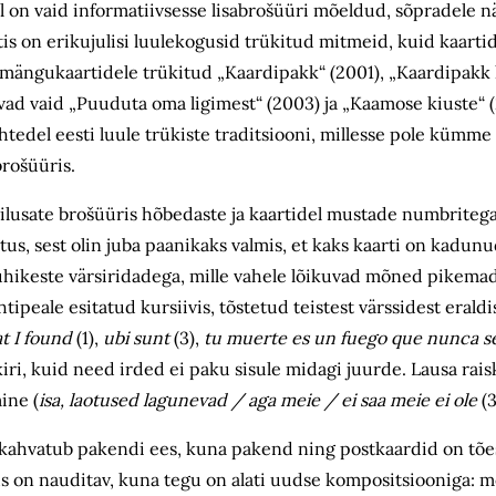
keel on vaid informatiivsesse lisabrošüüri mõeldud, sõpradele
stis on erikujulisi luulekogusid trükitud mitmeid, kuid kaart
ängukaartidele trükitud „Kaardipakk“ (2001), „Kaardipakk k
ad vaid „Puuduta oma ligimest“ (2003) ja „Kaamose kiuste“ 
 lehtedel eesti luule trükiste traditsiooni, millesse pole kümme
brošüüris.
usate brošüüris hõbedaste ja kaartidel mustade numbritega,
stus, sest olin juba paanikaks valmis, et kaks kaarti on kadunu
lühikeste värsiridadega, mille vahele lõikuvad mõned pikemad
tipeale esitatud kursiivis, tõstetud teistest värssidest eraldi
at I found
(1),
ubi sunt
(3),
tu muerte es un fuego que nunca s
kiri, kuid need irded ei paku sisule midagi juurde. Lausa ra
ine (
isa, laotused lagunevad / aga meie / ei saa meie ei ole
(3
 kahvatub pakendi ees, kuna pakend ning postkaardid on tões
vus on nauditav, kuna tegu on alati uudse kompositsiooniga: 