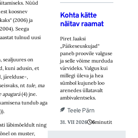
 näitamiseks. Nüüd
idest koosnev
Kohta kätte
aks“ (2006) ja
näitav raamat
(2004). Seega
 aastat tulnud uusi
Piret Jaaksi
„Päikeseuskujad“
paneb proovile valguse
 sealjuures on
ja selle võime murduda
värvideks. Valgus kui
d, kuni adusin, et
millegi üleva ja hea
, järelduse-,
sümbol kujuneb loo
seisvaks, nt
tule, ma
arenedes üllatavalt
e apagará
(4) jne.
ambivalentseks.
iskamisena tundub aga
Teele Pärn
)).
31. VII 2026
6
minutit
ti läbimõeldult ning
mõnel on muster,