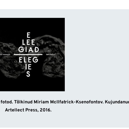
i fotod. Tõlkinud Miriam McIlfatrick-Ksenofontov. Kujundanu
Artellect Press, 2016.