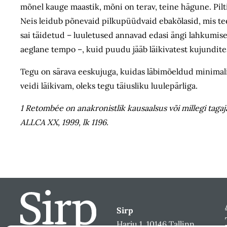
mõnel kauge maastik, mõni on terav, teine hägune. Pil
Neis leidub põnevaid pilkupüüdvaid ebakõlasid, mis tee
sai täidetud – luuletused annavad edasi ängi lahkumise, 
aeglane tempo –, kuid puudu jääb läikivatest kujundite
Tegu on särava eeskujuga, kuidas läbimõeldud minimalist
veidi läikivam, oleks tegu täiusliku luulepärliga.
1
Retombée
on anakronistlik kausaalsus või millegi taga
ALLCA XX,
1999, lk 1196.
Sirp
Harju 1, 10146 Tallinn