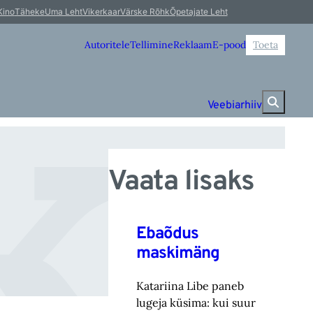
ko
Kino
Täheke
Uma Leht
Vikerkaar
Värske Rõhk
Õpetajate Leht
Autoritele
Tellimine
Reklaam
E-pood
Toeta
Veebiarhiiv
Vaata lisaks
Ebaõdus
maskimäng
Katariina Libe paneb
lugeja küsima: kui suur