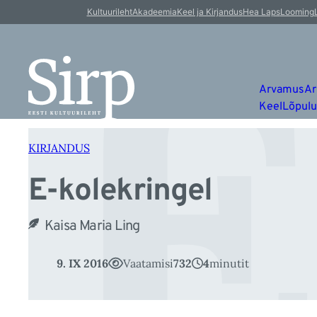
E
Liigu
Kultuurileht
Akadeemia
Keel ja Kirjandus
Hea Laps
Looming
sisu
juurde
Arvamus
Ar
Keel
Lõpul
KIRJANDUS
E-kolekringel
Kaisa Maria Ling
9. IX 2016
Vaatamisi
732
4
minutit