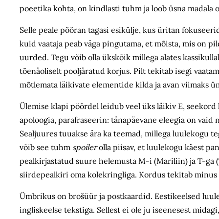
poeetika kohta, on kindlasti tuhm ja loob üsna madala 
Selle peale pööran tagasi esikülje, kus üritan fokuseeri
kuid vaataja peab väga pingutama, et mõista, mis on pi
uurded. Tegu võib olla ükskõik millega alates kassikulla
tõenäoliselt pooljäratud korjus. Pilt tekitab isegi vaatama
mõtlemata läikivate elementide kilda ja avan viimaks ü
Ülemise klapi pöördel leidub veel üks läikiv E, seekord 
apoloogia, parafraseerin: tänapäevane eleegia on vaid n
Sealjuures tuuakse ära ka teemad, millega luulekogu tege
võib see tuhm
spoiler
olla piisav, et luulekogu käest pa
pealkirjastatud suure helemusta M-i (Mariliin) ja T-ga (
siirdepealkiri oma kolekringliga. Kordus tekitab minus 
Ümbrikus on brošüür ja postkaardid. Eestikeelsed luul
ingliskeelse tekstiga. Sellest ei ole ju iseenesest midag