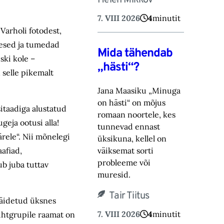
Helen Mikkov
7. VIII 2026
4
minutit
Varholi fotodest,
kesed ja tumedad
Mida tähendab
ski kole –
„hästi“?
n selle pikemalt
Jana Maasiku „Minuga
on hästi“ on mõjus
sitaadiga alustatud
romaan noortele, kes
eja ootusi alla!
tunnevad ennast
ärele“. Nii mõnelegi
üksikuna, ‎kellel on
väiksemat sorti
aafiad,
probleeme või
ub juba tuttav
muresid.‎
Tair Tiitus
täidetud üksnes
7. VIII 2026
4
minutit
 sihtgrupile raamat on