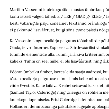
Mariliin Vassenini luulekogu šikis mustas ümbrikus püü
kontrastselt valged tähed: E / LEE / GIAD // ELEG / IE 
Eesti Vabariigile palju kõneainet tekitanud brändilog
ei pakkunud lisaväärtust, kuigi sõna
come
paistis nõrga
Ka Vassenini kogu pealkirja paigutus töötab siirde põhi
Giada, ie vrd Internet Explorer … Siirdeväärilist vimkal
tuhmide elementide alla. Tuhmi ja läikiva kriteerium on
kaheks. Tuhm on see, millel ei ole lisaväärtust, ning läi
Pööran ümbriku ümber, lootes leida saatja aadressi, k
tõstab pealkirja paigutuse minu silmis kohe mitu naksu l
viide E-estile. Kahe läikiva E vahel seisavad kaks defi
(Samuel Taylor Coleridge) ning „Eleegia on rohkem mee
luulekogu lugemiseks. Eriti Coleridge’i definitsioon p
Hollanderi definitsiooniga pakutakse lugejale apoloogia: 