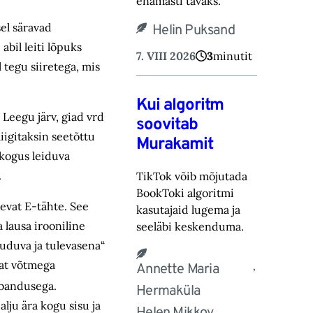
ena‎masti tavaks.‎
el säravad
Helin Puksand
bil leiti lõpuks
7. VIII 2026
3
minutit
tegu siiretega, mis
Kui algoritm
 Leegu järv, giad vrd
soovitab
iigitaksin seetõttu
Murakamit
 kogus leiduva
.
TikTok võib mõjutada
BookToki algoritmi
evat E-tähte. See
kasutajaid lugema ja
 lausa irooniline
seeläbi keskenduma.‎
uuduva ja tulevasena“
vat võtmega
,
Annette Maria
abandusega.
Hermaküla
alju ära kogu sisu ja