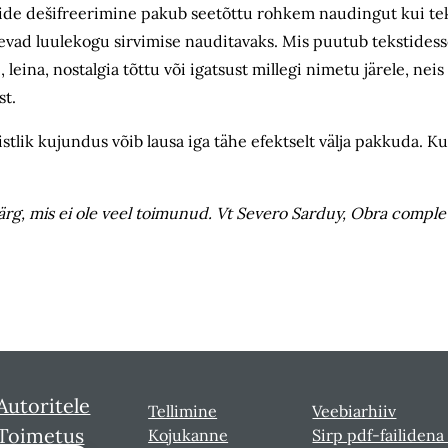
tide dešifreerimine pakub seetõttu rohkem naudingut kui te
vad luulekogu sirvimise nauditavaks. Mis puutub tekstidesse
leina, nostalgia tõttu või igatsust millegi nimetu järele, nei
st.
lik kujundus võib lausa iga tähe efektselt välja pakkuda. Kui
järg, mis ei ole veel toimunud. Vt Severo Sarduy, Obra complet
Autoritele
Tellimine
Veebiarhiiv
Toimetus
Kojukanne
Sirp pdf-failidena