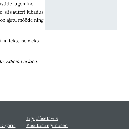
kstide lugemine.
, siis autori lubadus
s on ajatu mõõde ning
 ka tekst ise oleks
a. Edición crítica.
Ligipääsetavus
 Digaris
Kasutustingimused