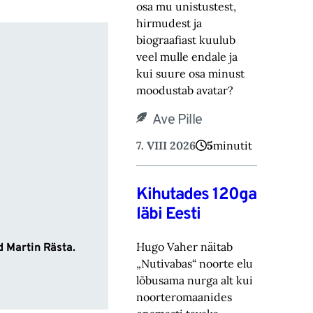
osa mu unistustest,
hirmudest ja
biograafiast ‎kuulub
veel mulle endale ja
kui suure osa minust
moodustab avatar? ‎
Ave Pille
7. VIII 2026
5
minutit
Kihutades 120ga
läbi Eesti
Hugo Vaher näitab
d Martin Rästa.
„Nutivabas“ noorte elu
lõbusama nurga alt kui
noorteromaanides