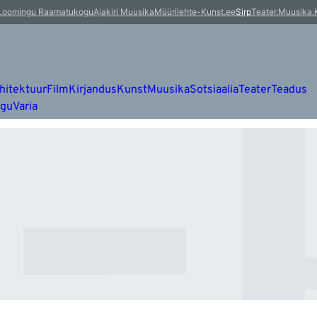
-
Loomingu Raamatukogu
Ajakiri Muusika
Müürileht
e-Kunst.ee
Sirp
Teater.Muusika.
hitektuur
Film
Kirjandus
Kunst
Muusika
Sotsiaalia
Teater
Teadus
ugu
Varia