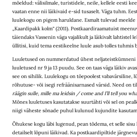
mõeldud: välisilmale, turistidele, neile, kellele eesti 
vaatan enne nii läikivaid e-sid tusaselt. Väga tuhm. Ee
luulekogu on pigem haruldane. Esmalt tulevad meelde m
„Kaardipakk kolm“ (2011). Postkaardiraamatuist meenuv
täiendaks Vassenin väga vajalikult ja läikivalt lahtistel
üllitisi, kuid tema eestikeelne luule asub tolles tuhmis 
Luuletused on nummerdatud ühest neljateistkümneni il
luuletused nr 9 ja 13 puudu. See on taas väga läikiv ava
see on sihilik. Luulekogu on tõepoolest vabavärsiline, 
rõhutuse- või isegi refräänisarnased värsid. Need on tih
räägin sulle, mille ma leidsin / come and I’ll tell you wh
Mõnes luuletuses kasutatakse suurtähti või sel on peal
niigi väheste sõnade puhul kulunud kujundite kasutam
Õhukese kogu läbi lugenud, pean tõdema, et selle sisu
detailselt lõpuni läikivad. Ka postkaardipiltide järgne