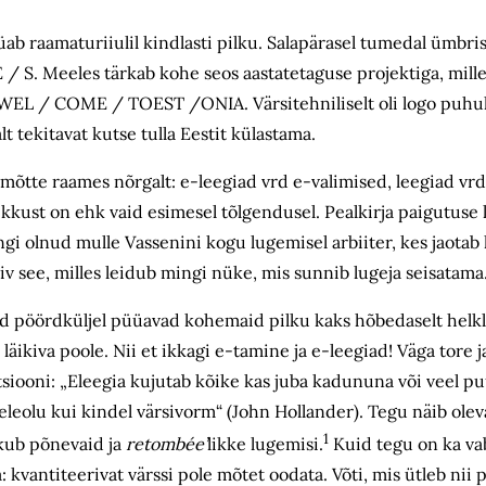
ab raamaturiiulil kindlasti pilku. Salapärasel tumedal ümbris
/ S. Meeles tärkab kohe seos aastatetaguse projektiga, mille a
o WEL / COME / TOEST /ONIA. Värsitehniliselt oli logo puhul 
lt tekitavat kutse tulla Eestit külastama.
mõtte raames nõrgalt: e-leegiad vrd e-valimised, leegiad vrd
ikkust on ehk vaid esimesel tõlgendusel. Pealkirja paigutuse l
gi olnud mulle Vassenini kogu lugemisel arbiiter, kes jaotab
kiv see, milles leidub mingi nüke, mis sunnib lugeja seisatama
uid pöördküljel püüavad kohemaid pilku kaks hõbedaselt helkl
äikiva poole. Nii et ikkagi e-tamine ja e-leegiad! Väga tore ja
nitsiooni: „Eleegia kujutab kõike kas juba kadununa või veel p
leolu kui kindel värsivorm“ (John Hollander). Tegu näib ole
1
akub põnevaid ja
retombée’
likke lugemisi.
Kuid tegu on ka v
kvantiteerivat värssi pole mõtet oodata. Võti, mis ütleb nii p