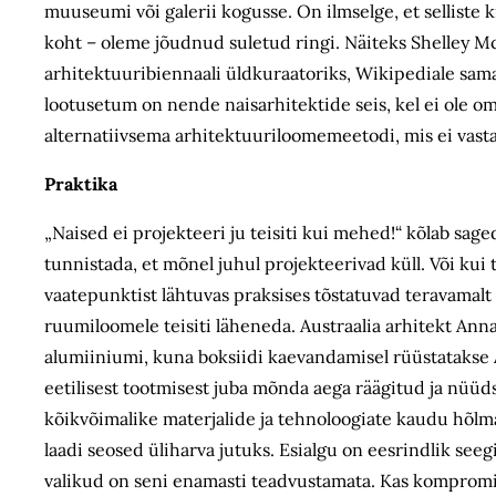
muuseumi või galerii kogusse. On ilmselge, et selliste 
koht – oleme jõudnud suletud ringi. Näiteks Shelley McN
arhitektuuribiennaali üldkuraatoriks, Wikipediale samal 
lootusetum on nende naisarhitektide seis, kel ei ole o
alternatiivsema arhitektuuriloomemeetodi, mis ei vasta
Praktika
„Naised ei projekteeri ju teisiti kui mehed!“ kõlab sage
tunnistada, et mõnel juhul projekteerivad küll. Või kui t
vaatepunktist lähtuvas praksises tõstatuvad teravamalt
ruumiloomele teisiti läheneda. Austraalia arhitekt An
alumiiniumi, kuna boksiidi kaevandamisel rüüstatakse 
eetilisest tootmisest juba mõnda aega räägitud ja nüüd
kõikvõimalike materjalide ja tehnoloogiate kaudu hõlm
laadi seosed üliharva jutuks. Esialgu on eesrindlik se
valikud on seni enamasti teadvustamata. Kas kompromiss