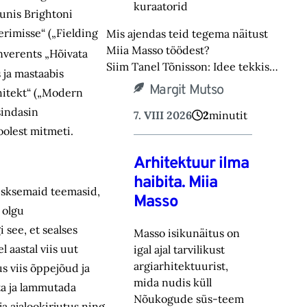
kuraatorid
unis Brightoni
rimisse“ („Fielding
Mis ajendas teid tegema näitust
Miia Masso töödest?
onverents „Hõivata
Siim Tanel Tõnisson: Idee tekkis…
 ja mastaabis
Margit Mutso
hitekt“ („Modern
sindasin
7. VIII 2026
2
minutit
oolest mitmeti.
Arhitektuur ilma
haibita. Miia
esksemaid teemasid,
Masso
 olgu
 see, et sealses
Masso isikunäitus on
 aastal viis uut
igal ajal tarvilikust
argiarhitektuurist,
s viis õppejõud ja
mida nudis küll
ta ja lammutada
Nõukogude süs-‎teem
a ajalookirjutus ning