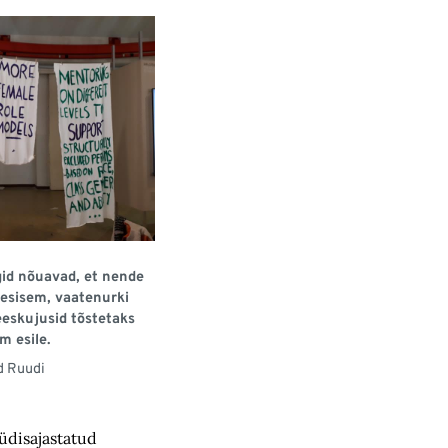
ngid nõuavad, et nende
esisem, vaatenurki
eskujusid tõstetaks
m esile.
d Ruudi
üdisajastatud