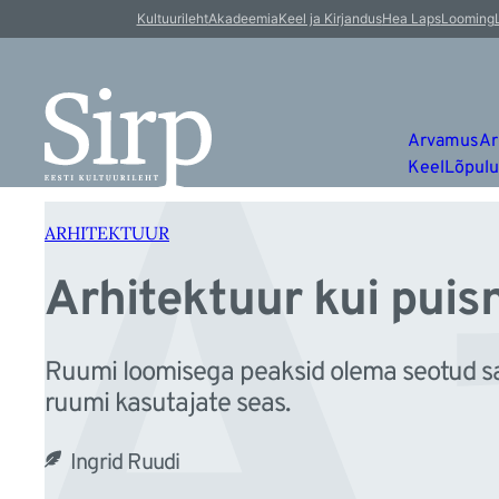
A
Liigu
Kultuurileht
Akadeemia
Keel ja Kirjandus
Hea Laps
Looming
sisu
juurde
Arvamus
Ar
Keel
Lõpul
ARHITEKTUUR
Arhitektuur kui puisn
Ruumi loomisega peaksid olema seotud sa
ruumi kasutajate seas.
Ingrid Ruudi