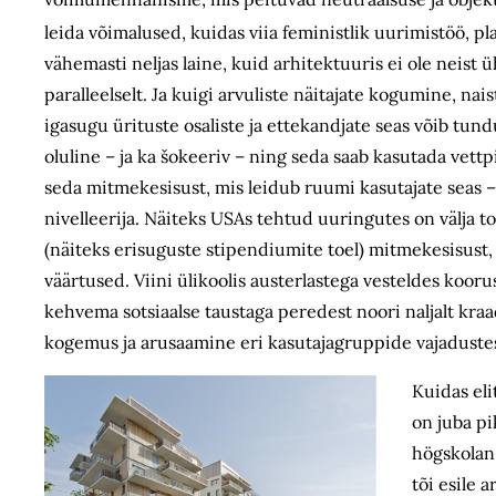
leida võimalused, kuidas viia feministlik uurimistöö, 
vähemasti neljas laine, kuid arhitektuuris ei ole neist 
paralleelselt. Ja kuigi arvuliste näitajate kogumine, na
igasugu ürituste osaliste ja ettekandjate seas võib tun
oluline – ja ka šokeeriv – ning seda saab kasutada v
seda mitmekesisust, mis leidub ruumi kasutajate seas – 
nivelleerija. Näiteks USAs tehtud uuringutes on välja too
(näiteks erisuguste stipendiumite toel) mitmekesisust
väärtused. Viini ülikoolis austerlastega vesteldes koor
kehvema sotsiaalse taustaga peredest noori naljalt kra
kogemus ja arusaamine eri kasutaja­gruppide vajadustest
Kuidas eli
on juba pi
högskolan
tõi esile 