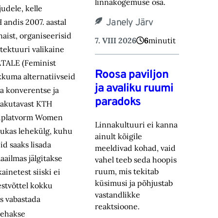
linnakogemuse osa.‎
judele, kelle
Janely Järv
andis 2007. aastal
naist, organiseerisid
7. VIII 2026
6
minutit
tektuuri valikaine
FATALE (Feminist
Roosa paviljon
kkuma alternatiivseid
ja avaliku ruumi
ma konverentse ja
paradoks
 pakutavast KTH
ebiplatvorm Women
Linnakultuuri ei kanna
hukas lehekülg, kuhu
ainult kõigile
id saaks lisada
meeldivad kohad, vaid
ailmas jälgitakse
vahel teeb seda hoopis
ruum, mis tekitab
ainetest siiski ei
küsimusi ja põhjustab
estvõttel kokku
vastandlikke
ks vabastada
reaktsioone.
tehakse