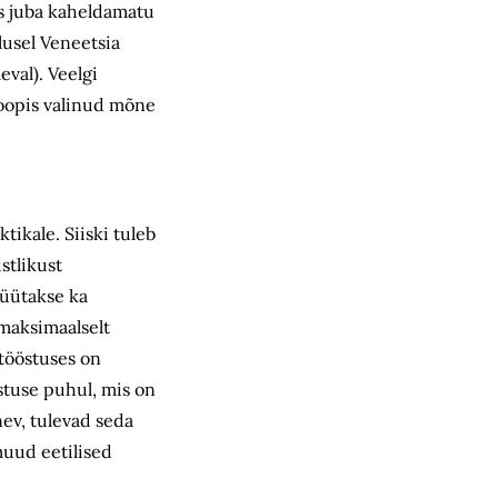
is juba kaheldamatu
lusel Veneetsia
eval). Veelgi
hoopis valinud mõne
tikale. Siiski tuleb
stlikust
püütakse ka
 maksimaalselt
atööstuses on
stuse puhul, mis on
ev, tulevad seda
muud eetilised