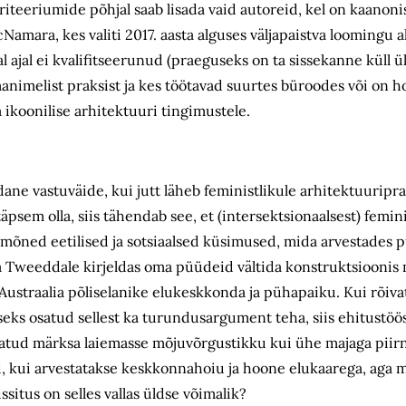
kriteeriumide põhjal saab lisada vaid autoreid, kel on kaanon
amara, kes valiti 2017. aasta alguses väljapaistva loomingu a
ajal ei kvalifitseerunud (praeguseks on ta sissekanne küll ül
ma­nimelist praksist ja kes töötavad suurtes büroodes või on 
 ikoonilise arhitektuuri tingimustele.
dane vastuväide, kui jutt läheb feministlikule arhitektuuriprak
äpsem olla, siis tähendab see, et (intersektsionaalsest) femini
 mõned eetilised ja sotsiaalsed küsimused, mida arvestades 
na Tweeddale kirjeldas oma püüdeid vältida konstruktsioonis
Austraalia põliselanike elukeskkonda ja pühapaiku. Kui rõiv
seks osatud sellest ka turundusargument teha, siis ehitustöö
atud märksa laiemasse mõjuvõrgustikku kui ühe majaga piirn
egi, kui arvestatakse keskkonnahoiu ja hoone elukaarega, aga 
itus on selles vallas üldse võimalik?