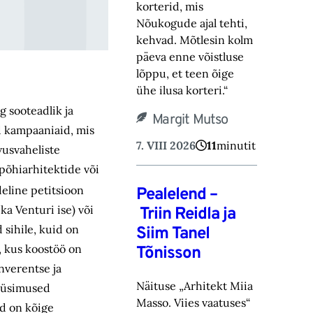
korterid, mis
Nõukogude ajal tehti,
kehvad. Mõtlesin kolm
päeva enne võistluse
lõppu, et teen õige
ühe ilusa korteri.“
g sooteadlik ja
Margit Mutso
d kampaaniaid, mis
7. VIII 2026
11
minutit
vusvaheliste
põhiarhitektide või
deline petitsioon
Pealelend –
ka Venturi ise) või
Triin Reidla ja
 sihile, kuid on
Siim Tanel
, kus koostöö on
Tõnisson
nverentse ja
Näituse „Arhitekt Miia
 küsimused
Masso. Viies vaatuses“
ad on kõige