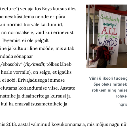
tecture“) vedaja Jos Boys kutsus üles
oomes: käsitlema nende eripära
kui normist kõrvale kaldunuid,
s nn normaalsele, vaid kui erinevust,
. Tegemist ei ole pelgalt
ine ja kultuuriline mõõde, mis aitab
endada sõnapaar
/ebasobiv“ (
fit/misfit
, tõlkes läheb
eale vormile), on selge, et igaüks
Viini ülikooli tude
i ei sobi. Erivajadusega inimese
õpe oleks mitmek
leiutama kohandumise viise. Aastate
rohkem ning naise
stnike ja disaineritega kursusi ja
rohke
 kui ka omavalitsusametnikele ja
Ingri
inis 2013. aastal valminud kogukonnamaja, mis mõjus nagu nü