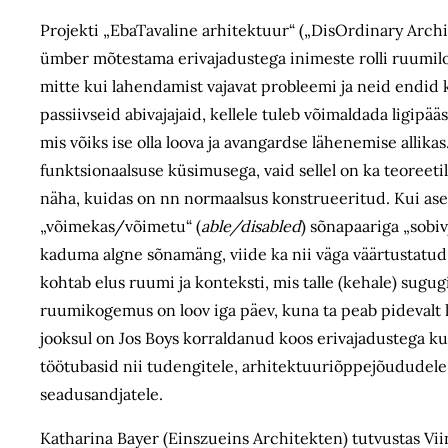
Projekti „EbaTavaline arhitektuur“ („DisOrdinary Archi
ümber mõtestama erivajadustega inimeste rolli ruumil
mitte kui lahendamist vajavat probleemi ja neid endid 
passiivseid abivajajaid, kellele tuleb võimaldada ligipää
mis võiks ise olla loova ja avangardse lähenemise allikas
funktsionaalsuse küsimusega, vaid sellel on ka teoreetil
näha, kuidas on nn normaalsus konstrueeritud. Kui as
„võimekas/võimetu“ (
able/disabled
) sõnapaariga „sobiv
kaduma algne sõnamäng, viide ka nii väga väärtustatud h
kohtab elus ruumi ja konteksti, mis talle (kehale) sugug
ruumikogemus on loov iga päev, kuna ta peab pidevalt 
jooksul on Jos Boys korraldanud koos erivajadustega kun
töötubasid nii tudengitele, arhitektuuriõppejõududele
seadusandjatele.
Katharina Bayer (Einszueins Architekten) tutvustas Vi