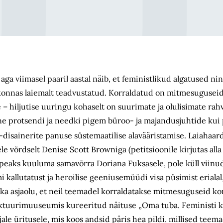
ga viimasel paaril aastal näib, et feministlikud algatused nin
dkonnas laiemalt teadvustatud. Korraldatud on mitmesugusei
e – hiljutise uuringu kohaselt on suurimate ja olulisimate rah
mne protsendi ja needki pigem büroo- ja majandusjuhtide kui 
 -disainerite panuse süstemaatilise alavääristamise. Laiahaar
le võrdselt Denise Scott Browniga (petitsioonile kirjutas alla 
 peaks kuuluma samavõrra Doriana Fuksasele, pole küll viinud
allutatust ja heroilise geeniusemüüdi visa püsimist erialal
 asjaolu, et neil teemadel korraldatakse mitmesuguseid ko
ektuurimuuseumis kureeritud näituse „Oma tuba. Feministi
ljale üritusele, mis koos andsid päris hea pildi, millised teem