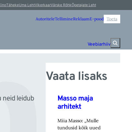
i
Kino
Täheke
Uma Leht
Vikerkaar
Värske Rõhk
Õpetajate Leht
Autoritele
Tellimine
Reklaam
E-pood
Toeta
Veebiarhiiv
Vaata lisaks
Masso maja
 neid leidub
arhitekt
Miia Masso: „Mulle
tundusid kõik uued