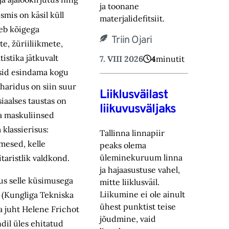
ja toonane
mis on käsil küll
materjalidefitsiit.‎
leb kõigega
Triin Ojari
te, žüriiliikmete,
istika jätkuvalt
7. VIII 2026
4
minutit
ksid esindama kogu
iharidus on siin suur
Liiklusväilast
siaalses taustas on
liikuvusväljaks
a maskuliinsed
klassierisus:
Tallinna linnapiir
mesed, kelle
peaks olema
üleminekuruum linna
taristlik valdkond.
ja hajaasustuse vahel,
kus selle küsimusega
mitte liiklusväil.
‎Liikumine ei ole ainult
t (Kungliga Tekniska
ühest punktist teise
a juht Helene Frichot
jõudmine, vaid
ndil üles ehitatud