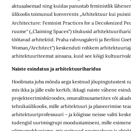
aktuaalsemad ning kuidas panustab feministlik lähenem
ülikoolis toimunud konverents „Arhitektuur kui puisni
Architecture: Feminist Practices for a Decolonized Pe
ruume“ („Claiming Spaces“) tõukusid arhitektuuri­harid
töötavad arhitektid. Praha rahvusgalerii ja Berliini 
Woman/Architect“) keskenduti rohkem arhitektuuriajal
arhitektuuri­teemat ainsana, kuid see kõigi kultuuriva
Naiste esindatus ja arhitektuuriharidus
Hoolimata juba mõnda aega kestnud jõupingutustest na
mis ikka ja jälle esile kerkib, ikkagi naiste vähene es
projekteerimisbüroodes, omavalitsusametites või akadee
tehnikaülikoolis, mille arhitektuuri ja planeerimise te
arhitektuuri­professuuri – ja kõigisse neisse valiti k
tudengid uurimisgrupi moodustamiseni, mille esimene
võimumehhanisme, mis peituvad neutraalsuse ja objekti