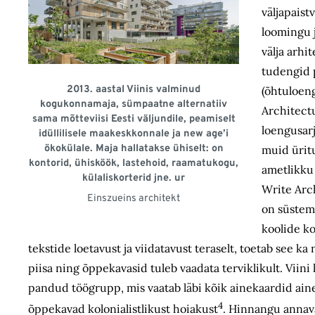
väljapaistv
loomingu 
välja arhi
tudengid p
2013. aastal Viinis valminud
(õhtuloeng
kogukonnamaja, sümpaatne alternatiiv
Architectu
sama mõtteviisi Eesti väljundile, peamiselt
loengusarj
idüllilisele maakeskkonnale ja new age’i
ökokülale. Maja hallatakse ühiselt: on
muid ürit
kontorid, ühisköök, lastehoid, raamatukogu,
ametlikku
külaliskorterid jne. ur
Write Arc
Einszueins architekt
on süstema
koolide k
tekstide loetavust ja viidatavust teraselt, toetab see ka 
piisa ning õppekavasid tuleb vaadata terviklikult. Viin
pandud töögrupp, mis vaatab läbi kõik ainekaardid aine
4
õppekavad kolonialistlikust hoiakust
. Hinnangu annava