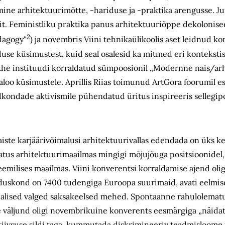
ine arhitektuurimõtte, -hariduse ja -praktika arengusse. Ju
it. Feministliku praktika panus arhitektuuriõppe dekolonisee
2
dagogy“
) ja novembris Viini tehnikaülikoolis aset leidnud k
use küsimustest, kuid seal osalesid ka mitmed eri kontekstis
Goethe instituudi korraldatud sümpoosionil „Modernne nais/ar
oo küsimustele. Aprillis Riias toimunud ArtGora foorumil e
ldkondade aktivismile pühendatud üritus inspireeris sellegip
iste karjäärivõimalusi arhitektuurivallas edendada on üks k
indatus arhitektuurimaailmas mingigi mõjujõuga positsioonidel,
milises maailmas. Viini konverentsi korraldamise ajend oligi
aduskond on 7400 tudengiga Euroopa suurimaid, avati eelmisel
eskealised valged saksakeelsed mehed. Spontaanne rahulolematu
 väljund oligi novembrikuine konverents eesmärgiga „näida
ivsuse sildi taga, kummutada diskrimineeriv teadmisloome j