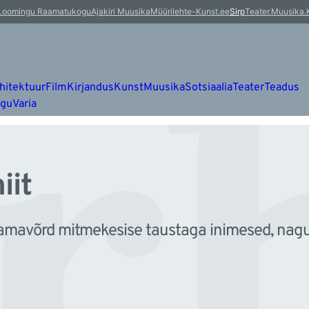
rh
Loomingu Raamatukogu
Ajakiri Muusika
Müürileht
e-Kunst.ee
Sirp
Teater.Muusika.
hitektuur
Film
Kirjandus
Kunst
Muusika
Sotsiaalia
Teater
Teadus
ugu
Varia
iit
mavõrd mitmekesise taustaga inimesed, nagu