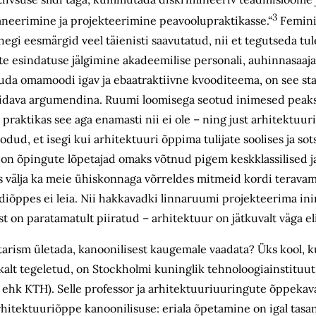
3
planeerimine ja projekteerimine peavoolupraktikasse.“
Feminis
ühegi eesmärgid veel täienisti saavutatud, nii et tegutseda tu
iste esindatuse jälgimine akadeemilise personali, auhinnasaaja
duda omamoodi igav ja ebaatraktiivne kvooditeema, on see stat
ettpidava argumendina. Ruumi loomisega seotud inimesed pea
praktikas see aga enamasti nii ei ole – ning just arhitektuur
dud, et isegi kui arhitektuuri õppima tulijate soolises ja sot
, on õpingute lõpetajad omaks võtnud pigem keskklassilised j
us välja ka meie ühiskonnaga võrreldes mitmeid kordi teravam 
adiõppes ei leia. Nii hakkavadki linnaruumi projekteerima ini
 on paratamatult piiratud – arhitektuur on jätkuvalt väga eli
tarism ületada, kanoonilisest kaugemale vaadata? Üks kool, 
kalt tegeletud, on Stockholmi kuninglik tehnoloogiainstituu
 ehk KTH). Selle professor ja arhitektuuriuuringute õppekav
arhitektuuriõppe kanoonilisuse: eriala õpetamine on igal tasa