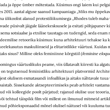
ndada ja õppe ümber mõtestada. Küsimus ongi laiem kui pelgal
des 2015. aastal alguse saanud kampaaniaga „Miks mu õppekav
na ülikoolist alanud protestiliikumisega „Rhodes tuleb maha
de püsivalt jäigale läänekesksusele ja esitati põhjapanev kü
sema sotsiaalse ja etnilise taustaga on tudengid, seda ena
deemilise retoorika küsimus: kuna arhitektuuri tehakse ka k
elekasutus maskuliinseid ja elitaristlikke väärtusi. Kuidas 
taks sisus? Milline oleks feminiinne kõrgstiil (
feminine eloq
ingus väärtuslikuks peame, viis üllatavalt kiiresti ka algat
l on tegutsenud feministliku arhitektuuri platvormid Archit
rjest olulisem esmatasandi infoallikas ja aitaks nähtavale tuua
l paistab. Sissekande aktsepteerimiseks peab arhitekt vastama
 või kolleegide poolt pärjatud; rajanud olulise uue teooria
 või tehtud täispikk film või millest on ilmunud mitmeid artik
lnud põhieksponaadid mõnel olulisel näitusel või kuuluma t