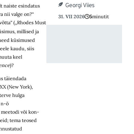
Georgi Viies
t naiste esindatus
a nii valge on?“
31. VII 2026
5
minutit
 võtta“ („Rhodes Must
simus, millised ja
m need küsimused
eele kaudu, siis
muuta keel
uence
)?
us täiendada
eXX (New York),
 terve hulga
 n-ö
, meetodi või kon­
leid; tema teosed
unnustatud