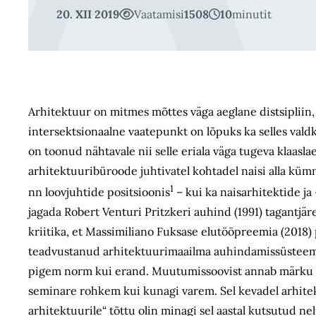
20. XII 2019
Vaatamisi
1508
10
minutit
Arhitektuur on mitmes mõttes väga aeglane distsipliin, a
intersektsionaalne vaatepunkt on lõpuks ka selles val
on toonud nähtavale nii selle eriala väga tugeva klaasla
arhitektuuribüroode juhtivatel kohtadel naisi alla kü
1
nn loovjuhtide positsioonis
– kui ka naisarhitektide ja
jagada Robert Venturi Pritzkeri auhind (1991) tagantjäre
kriitika, et Massimiliano Fuksase elutööpreemia (2018)
teadvustanud arhitektuurimaailma auhindamissüsteemi k
pigem norm kui erand. Muutumissoovist annab märku ka
seminare rohkem kui kunagi varem. Sel kevadel arhit
arhitektuurile“ tõttu olin minagi sel aastal kutsutud ne