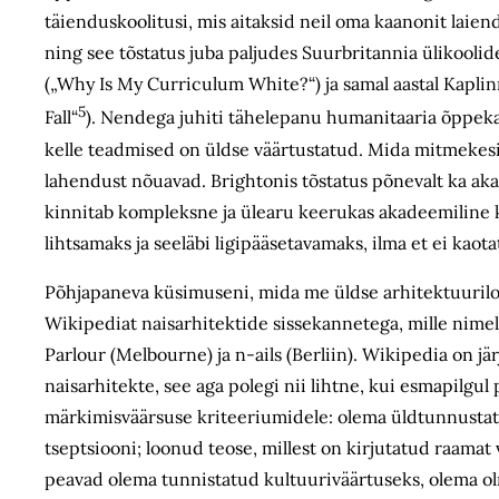
täienduskoolitusi, mis aitaksid neil oma kaanonit laie
ning see tõstatus juba paljudes Suurbritannia ülikooli
(„Why Is My Curriculum White?“) ja samal aastal Kaplin
5
Fall“
). Nendega juhiti tähelepanu humanitaaria õppekava
kelle teadmised on üldse väärtustatud. Mida mitmekesi
lahendust nõuavad. Brightonis tõstatus põnevalt ka aka
kinnitab kompleksne ja ülearu keerukas akadeemiline ke
lihtsamaks ja seeläbi ligipääsetavamaks, ilma et ei kaota
Põhjapaneva küsimuseni, mida me üldse arhitektuuriloom
Wikipediat naisarhitektide sissekannetega, mille nime
Parlour (Melbourne) ja n-ails (Berliin). Wikipedia on jä
naisarhitekte, see aga polegi nii lihtne, kui esmapilgu
märkimisväärsuse kriteeriumidele: olema üldtunnustatud
tseptsiooni; loonud teose, millest on kirjutatud raamat
peavad olema tunnistatud kultuuriväärtuseks, olema o