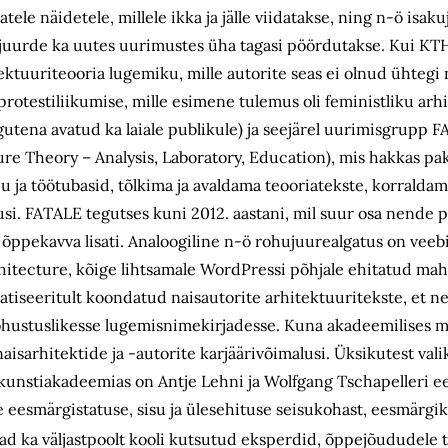
atele näidetele, millele ikka ja jälle viidatakse, ning n-ö isaku
juurde ka uutes uurimustes üha tagasi pöördutakse. Kui KTH 
tektuuriteooria lugemiku, mille autorite seas ei olnud ühtegi 
rotestiliikumise, mille esimene tulemus oli feministliku arhi
utena avatud ka laiale publikule) ja seejärel uurimisgrupp 
re Theory – Analysis, Laboratory, Education), mis hakkas pa
u ja töötubasid, tõlkima ja avaldama teooriatekste, korralda
usi. FATALE tegutses kuni 2012. aastani, mil suur osa nende
 õppekavva lisati. Analoogiline n-ö rohujuurealgatus on ve
hitecture, kõige lihtsamale WordPressi põhjale ehitatud ma
tiseeritult koondatud naisautorite arhitektuuritekste, et ne
ohustuslikesse lugemisnimekirjadesse. Kuna akadeemilises ma
naisarhitektide ja -autorite karjäärivõimalusi. Üksikutest valik
i kunstiakadeemias on Antje Lehni ja Wolfgang Tschapelleri e
 eesmärgistatuse, sisu ja ülesehituse seisukohast, eesmärgi
d ka väljastpoolt kooli kutsutud eksperdid, õppejõududele 