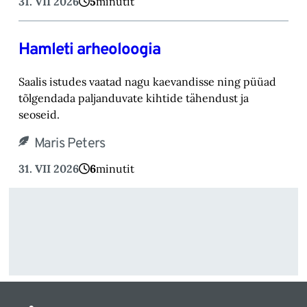
31. VII 2026
5
minutit
Hamleti arheoloogia
Saalis istudes vaatad nagu kaevandisse ning püüad
tõlgendada paljanduvate kihtide tähendust ja
seoseid.
Maris Peters
31. VII 2026
6
minutit