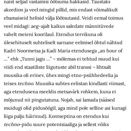
naist seljad vastamisi õõtsuma hakkasid. Taustaks
akordion ja veel mingid pillid, mis endast võimalikult
ebamaiseid helisid välja lõõtsutasid. Veidi eemal toimus
veel midagi: aeg-ajalt kaikus saledate männitüvede
vahelt meieni koorilaul. Etendus tervikuna oli
ülesehituselt suhteliselt sarnane eelmisel õhtul nähtud
Kadri Noormetsa ja Kadi Maria etendusega „an hour of
…” ehk „Tunni jagu …” – mõlemas ei tehtud muud kui
viidi end staatiliste liigutuste abil transsi – lihtsalt
muusika oli erinev, ühes mingi etno-psühhedeelia ja
teises
techno
. Muusika suhtes eelistan kindlasti viimast,
aga etendusena meeldis metsavärk rohkem, kuna ei
mõjunud nii pingutatuna. Nojah, sai lamada (sääsed
muidugi olid pidusöögil, aga mind pole selline asi kunagi
liiga palju häirinud). Kontseptina on etendus kui
techno
-pidu suure potentsiaaliga ja sellest võiks