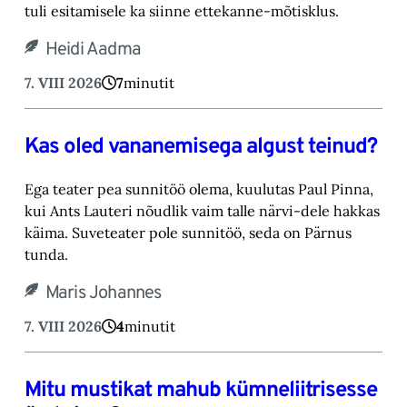
tuli esitamisele ka siinne ettekanne-mõtisklus.‎
Heidi Aadma
7. VIII 2026
7
minutit
Kas oled vananemisega algust teinud?
Ega teater pea sunnitöö olema, kuulutas Paul Pinna,
kui Ants Lauteri nõudlik vaim talle närvi-‎dele hakkas
käima. Suveteater pole sunnitöö, seda on Pärnus
tunda.‎
Maris Johannes
7. VIII 2026
4
minutit
Mitu mustikat mahub kümneliitrisesse