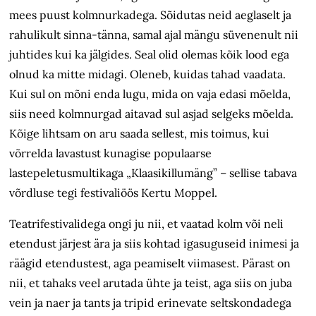
mees puust kolmnurkadega. Sõidutas neid aeglaselt ja
rahulikult sinna-tänna, samal ajal mängu süvenenult nii
juhtides kui ka jälgides. Seal olid olemas kõik lood ega
olnud ka mitte midagi. Oleneb, kuidas tahad vaadata.
Kui sul on mõni enda lugu, mida on vaja edasi mõelda,
siis need kolmnurgad aitavad sul asjad selgeks mõelda.
Kõige lihtsam on aru saada sellest, mis toimus, kui
võrrelda lavastust kunagise populaarse
lastepeletusmultikaga „Klaasikillumäng” – sellise tabava
võrdluse tegi festivaliöös Kertu Moppel.
Teatrifestivalidega ongi ju nii, et vaatad kolm või neli
etendust järjest ära ja siis kohtad igasuguseid inimesi ja
räägid etendustest, aga peamiselt viimasest. Pärast on
nii, et tahaks veel arutada ühte ja teist, aga siis on juba
vein ja naer ja tants ja tripid erinevate seltskondadega