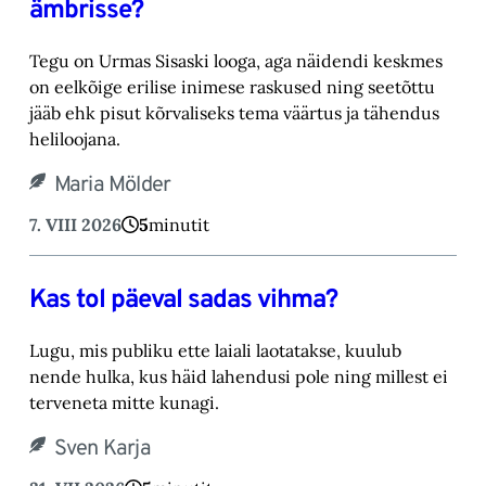
ämbrisse?
Tegu on Urmas Sisaski looga, aga näidendi keskmes
on eelkõige erilise inimese raskused ning ‎seetõttu
jääb ehk pisut kõrvaliseks tema väärtus ja tähendus
heliloojana.‎
Maria Mölder
7. VIII 2026
5
minutit
Kas tol päeval sadas vihma?
Lugu, mis publiku ette laiali laotatakse, kuulub
nende hulka, kus häid lahendusi pole ning millest ei
terveneta mitte kunagi.
Sven Karja