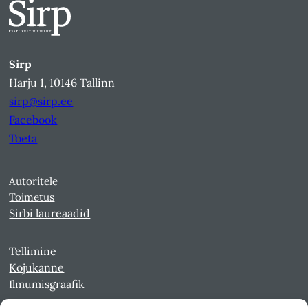
Sirp
Harju 1, 10146 Tallinn
sirp@sirp.ee
Facebook
Toeta
Autoritele
Toimetus
Sirbi laureaadid
Tellimine
Kojukanne
Ilmumisgraafik