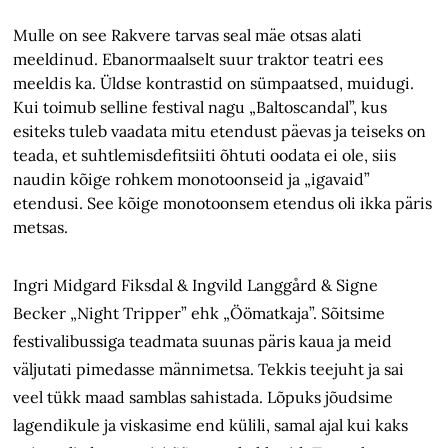
Mulle on see Rakvere tarvas seal mäe otsas alati
meeldinud. Ebanormaalselt suur traktor teatri ees
meeldis ka. Üldse kontrastid on sümpaatsed, muidugi.
Kui toimub selline festival nagu „Baltoscandal”, kus
esiteks tuleb vaadata mitu etendust päevas ja teiseks on
teada, et suhtlemisdefitsiiti õhtuti oodata ei ole, siis
naudin kõige rohkem monotoonseid ja „igavaid”
etendusi. See kõige monotoonsem etendus oli ikka päris
metsas.
Ingri Midgard Fiksdal & Ingvild Langgård & Signe
Becker „Night Tripper” ehk „Öömatkaja”. Sõitsime
festivalibussiga teadmata suunas päris kaua ja meid
väljutati pimedasse männimetsa. Tekkis teejuht ja sai
veel tükk maad samblas sahistada. Lõpuks jõudsime
lagendikule ja viskasime end külili, samal ajal kui kaks