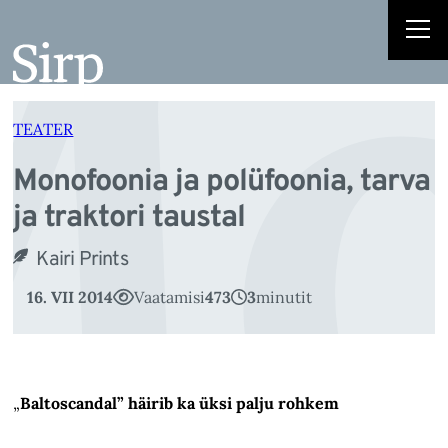
o
Liigu
sisu
juurde
TEATER
Monofoonia ja polüfoonia, tarva
ja traktori taustal
Kairi Prints
16. VII 2014
Vaatamisi
473
3
minutit
„
Baltoscandal” häirib ka üksi palju rohkem