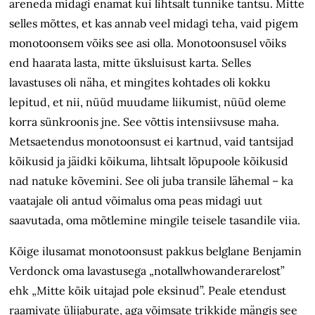
areneda midagi enamat kui lihtsalt tunnike tantsu. Mitte
selles mõttes, et kas annab veel midagi teha, vaid pigem
monotoonsem võiks see asi olla. Monotoonsusel võiks
end haarata lasta, mitte üksluisust karta. Selles
lavastuses oli näha, et mingites kohtades oli kokku
lepitud, et nii, nüüd muudame liikumist, nüüd oleme
korra sünkroonis jne. See võttis intensiivsuse maha.
Metsaetendus monotoonsust ei kartnud, vaid tantsijad
kõikusid ja jäidki kõikuma, lihtsalt lõpupoole kõikusid
nad natuke kõvemini. See oli juba transile lähemal – ka
vaatajale oli antud võimalus oma peas midagi uut
saavutada, oma mõtlemine mingile teisele tasandile viia.
Kõige ilusamat monotoonsust pakkus belglane Benjamin
Verdonck oma lavastusega „notallwhowanderarelost”
ehk „Mitte kõik uitajad pole eksinud”. Peale etendust
raamivate ülijaburate, aga võimsate trikkide mängis see