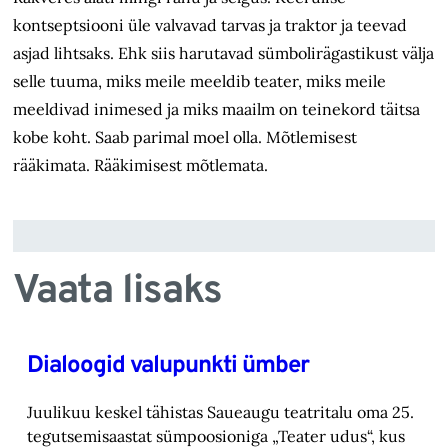
kontseptsiooni üle valvavad tarvas ja traktor ja teevad
asjad lihtsaks. Ehk siis harutavad sümbolirägastikust välja
selle tuuma, miks meile meeldib teater, miks meile
meeldivad inimesed ja miks maailm on teinekord täitsa
kobe koht. Saab parimal moel olla. Mõtlemisest
rääkimata. Rääkimisest mõtlemata.
Vaata lisaks
Dialoogid valupunkti ümber
Juulikuu keskel tähistas Saueaugu teatritalu oma 25.
tegutsemisaastat sümpoosioniga „Teater ‎udus“, kus