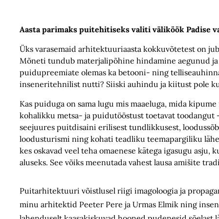
Aasta parimaks puitehitiseks valiti väliköök Padise va
Üks varasemaid arhitektuuriaasta kokkuvõtetest on juba 
Mõneti tundub materjalipõhine hindamine aegunud ja pi
puidupreemiate olemas ka betooni- ning telliseauhinna
inseneritehnilist nutti? Siiski auhindu ja kiitust pole 
Kas puiduga on sama lugu mis maaeluga, mida kipume i
kohalikku metsa- ja puidutööstust toetavat toodangut 
seejuures puitdisaini erilisest tundlikkusest, loodussõ
loodusturismi ning kohati teadliku teemapargiliku läh
kes oskavad veel teha omaenese kätega igasugu asju, ku
aluseks. See võiks meenutada vahest lausa amišite tradits
Puitarhitektuuri võistlusel riigi imagoloogia ja propag
minu arhitektid Peeter Pere ja Urmas Elmik ning insen
lahenduselt kaasakiskuvad hooned pudenesid sõelast läb