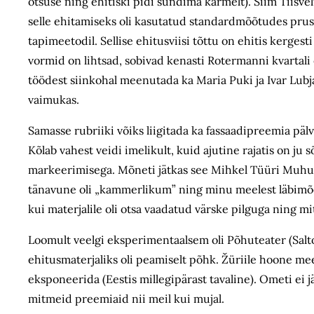
otsuse ning ehitiski pidi sündima kärmelt). Siim Tiisvel
selle ehitamiseks oli kasutatud standardmõõtudes pruss
tapimeetodil. Sellise ehitusviisi tõttu on ehitis kergest
vormid on lihtsad, sobivad kenasti Rotermanni kvartal
töödest siinkohal meenutada ka Maria Puki ja Ivar Lubja
vaimukas.
Samasse rubriiki võiks liigitada ka fassaadipreemia päl
Kõlab vahest veidi imelikult, kuid ajutine rajatis on j
markeerimisega. Mõneti jätkas see Mihkel Tüüri Muhu s
tänavune oli „kammerlikum” ning minu meelest läbimõeld
kui materjalile oli otsa vaadatud värske pilguga ning m
Loomult veelgi eksperimentaalsem oli Põhuteater (Salto
ehitusmaterjaliks oli peamiselt põhk. Žüriile hoone me
eksponeerida (Eestis millegipärast tavaline). Ometi ei j
mitmeid preemiaid nii meil kui mujal.