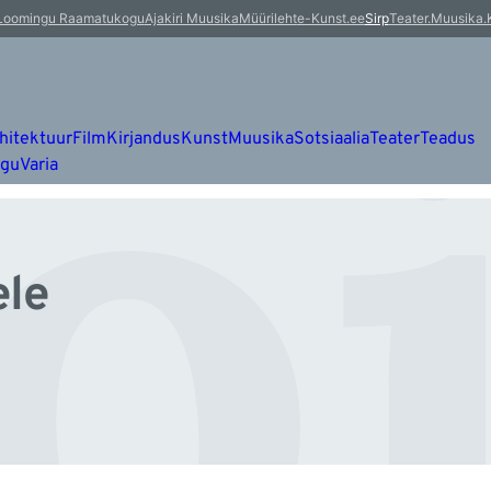
õi
Loomingu Raamatukogu
Ajakiri Muusika
Müürileht
e-Kunst.ee
Sirp
Teater.Muusika.
hitektuur
Film
Kirjandus
Kunst
Muusika
Sotsiaalia
Teater
Teadus
ugu
Varia
ele