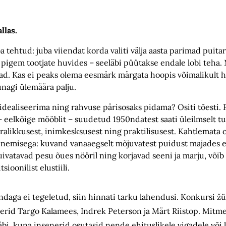
llas.
tehtud: juba viiendat korda valiti välja aasta parimad puita
gem tootjate huvides – seeläbi püütakse endale lobi teha. N
d. Kas ei peaks olema eesmärk märgata hoopis võimalikult h
kunagi ülemäära palju.
dealiseerima ning rahvuse pärisosaks pidama? Ositi tõesti.
– eelkõige mööblit – suudetud 1950ndatest saati üleilmselt t
bralikkusest, inimkesksusest ning praktilisusest. Kahtlemata 
enemisega: kuvand vanaaegselt mõjuvatest puidust majades ela
ivatavad pesu õues nööril ning korjavad seeni ja marju, võib
ioonilist elustiili.
andaga ei tegeletud, siin hinnati tarku lahendusi. Konkursi žü
erid Targo Kalamees, Indrek Peterson ja Märt Riistop. Mitme
i, kuna insenerid osutasid nende ehituslikele vigadele või l