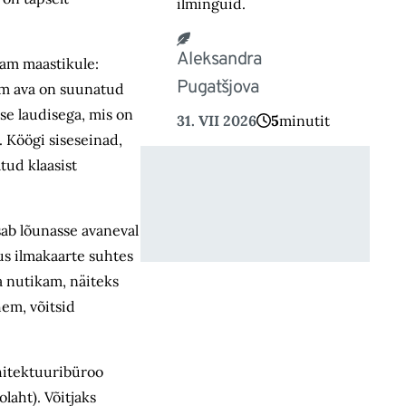
ilminguid.
Aleksandra
raam maastikule:
Pugatšjova
em ava on suunatud
se laudisega, mis on
31. VII 2026
5
minutit
. Köögi siseseinad,
tud klaasist
sab lõunasse avaneval
us ilmakaarte suhtes
a nutikam, näiteks
em, võitsid
rhitektuuribüroo
laht). Võitjaks