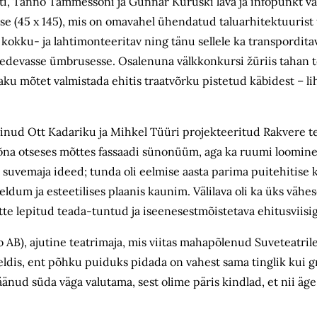
ti, Tanno Tammessoni ja Gunnar Kuruski lava ja infopunkt valit
e (45 x 145), mis on omavahel ühendatud taluarhitektuurist 
i kokku- ja lahtimonteeritav ning tänu sellele ka transporditav
i edevasse ümbrusesse. Osalenuna välkkonkursi žüriis tahan 
ku mõtet valmistada ehitis traatvõrku pistetud käbidest – lih
vinud Ott Kadariku ja Mihkel Tüüri projekteeritud Rakvere tea
u sõna otseses mõttes fassaadi sünonüüm, aga ka ruumi loomin
uvemaja ideed; tunda oli eelmise aasta parima puitehitise k
um ja esteetilises plaanis kaunim. Välilava oli ka üks vähes
itte lepitud teada-tuntud ja iseenesestmõistetava ehitusviisig
 AB), ajutine teatrimaja, mis viitas mahapõlenud Suveteatrile
eldis, ent põhku puiduks pidada on vahest sama tinglik kui g
äänud süda väga valutama, sest olime päris kindlad, et nii äge 