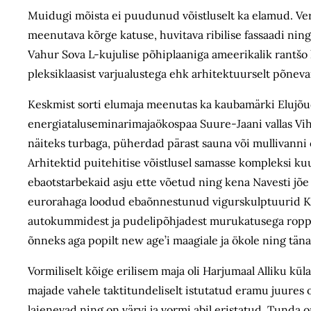
Muidugi mõista ei puudunud võistluselt ka elamud. V
meenutava kõrge katuse, huvitava ribilise fassaadi ning
Vahur Sova L-kujulise põhiplaaniga ameerikalik rantšo 
pleksiklaasist varjualustega ehk arhitektuurselt põnev
Keskmist sorti elumaja meenutas ka kaubamärki Elujõud
energiataluseminarimajaökospaa Suure-Jaani vallas Vihi
näiteks turbaga, püherdad pärast sauna või mullivanni
Arhitektid puitehitise võistlusel samasse kompleksi ku
ebaotstarbekaid asju ette võetud ning kena Navesti jõe 
eurorahaga loodud ebaõnnestunud vigurskulptuurid Ka
autokummidest ja pudelipõhjadest murukatusega ropp 
õnneks aga popilt new age’i maagiale ja ökole ning tän
Vormiliselt kõige erilisem maja oli Harjumaal Alliku k
majade vahele taktitundeliselt istutatud eramu juures 
laienevad ning on värvi ja vormi abil eristatud. Tunda on