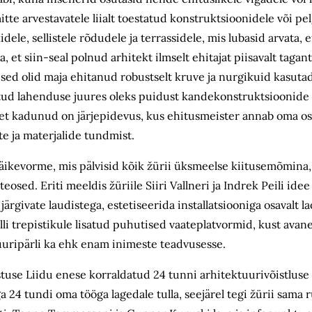
e arvestavatele liialt toestatud konstruktsioonidele või pelga
ele, sellistele rõdudele ja terrassidele, mis lubasid arvata, e
et siin-seal polnud arhitekt ilmselt ehitajat piisavalt tagan
öölised olid maja ehitanud robustselt kruve ja nurgikuid kasu
alitud lahenduse juures oleks puidust kandekonstruktsioonide
 et kadunud on järjepidevus, kus ehitusmeister annab oma osk
e ja materjalide tundmist.
äikevorme, mis pälvisid kõik žürii üksmeelse kiitusemõmina,
teosed. Eriti meeldis žüriile Siiri Vallneri ja Indrek Peili ide
ate laudistega, estetiseerida installatsiooniga osavalt lao
li trepistikule lisatud puhutised vaateplatvormid, kust avan
tuuripärli ka ehk enam inimeste teadvusesse.
tuse Liidu enese korraldatud 24 tunni arhitektuurivõistluse
ga 24 tundi oma tööga lagedale tulla, seejärel tegi žürii sama