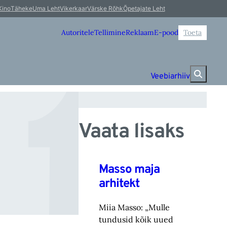
t
Kino
Täheke
Uma Leht
Vikerkaar
Värske Rõhk
Õpetajate Leht
Autoritele
Tellimine
Reklaam
E-pood
Toeta
Veebiarhiiv
Vaata lisaks
Masso maja
arhitekt
Miia Masso: „Mulle
tundusid kõik uued