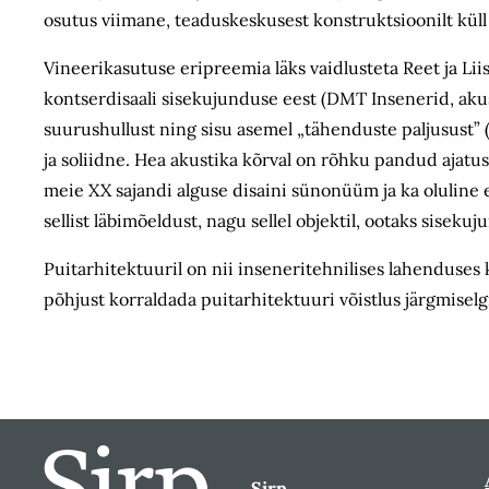
osutus viimane, teaduskeskusest konstruktsioonilt kül
Vineerikasutuse eripreemia läks vaidlusteta Reet ja Liis
kontserdisaali sisekujunduse eest (DMT Insenerid, akus
suurushullust ning sisu asemel „tähenduste paljusust” 
ja soliidne. Hea akustika kõrval on rõhku pandud ajatuse
meie XX sajandi alguse disaini sünonüüm ja ka oluline 
sellist läbimõeldust, nagu sellel objektil, ootaks sisek
Puitarhitektuuril on nii inseneritehnilises lahenduses 
põhjust korraldada puitarhitektuuri võistlus järgmiselgi
Sirp