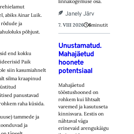
linnakogemuse osa.‎
 rehielamut
Janely Järv
, abiks Ainar Luik.
 rõdude ja
7. VIII 2026
6
minutit
rahuloluks põhjust.
Unustamatud.
Mahajäetud
ätsid end kokku
hoonete
ideerisid Paik
potentsiaal
ole siin kasumiahnelt
alt silma kraapinud
Mahajäetud
üstitud
tööstushooned on
itised panustavad
rohkem kui lihtsalt
 rohkem raha küsida.
varemed ja kasutuseta
kinnisvara. Eestis on
Kruuse) tammede ja
nähtaval väga
 koonduvad ja
erinevaid arengukäigu
 on täpselt