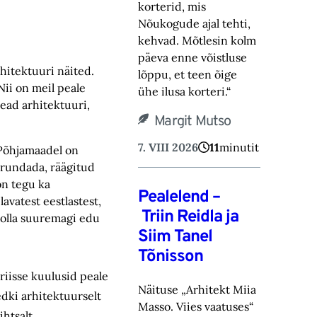
korterid, mis
Nõukogude ajal tehti,
kehvad. Mõtlesin kolm
päeva enne võistluse
rhitektuuri näited.
lõppu, et teen õige
ii on meil peale
ühe ilusa korteri.“
ead arhitektuuri,
Margit Mutso
7. VIII 2026
11
minutit
 Põhjamaadel on
urundada, räägitud
on tegu ka
Pealelend –
vatest eestlastest,
Triin Reidla ja
 olla suuremagi edu
Siim Tanel
Tõnisson
riisse kuulusid peale
Näituse „Arhitekt Miia
dki arhitektuurselt
Masso. Viies vaatuses“
ihtsalt