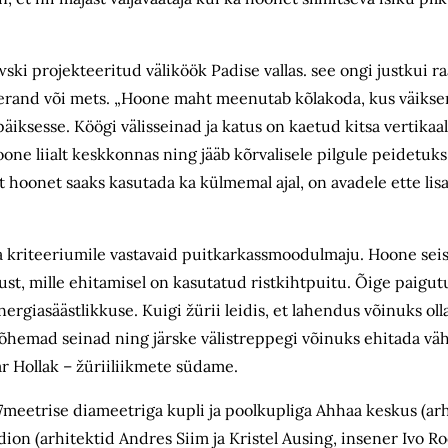
wski projekteeritud väliköök Padise vallas. see ongi justkui 
ererand või mets. „Hoone maht meenutab kõlakoda, kus väiks
iksesse. Köögi välisseinad ja katus on kaetud kitsa vertikaal
one liialt keskkonnas ning jääb kõrvalisele pilgule peidetuks
et hoonet saaks kasutada ka külmemal ajal, on avadele ette lisa
aja kriteeriumile vastavaid puitkarkassmoodulmaju. Hoone sei
st, mille ehitamisel on kasutatud ristkihtpuitu. Õige paigut
rgiasäästlikkuse. Kuigi žürii leidis, et lahendus võinuks oll
hemad seinad ning järske välistreppegi võinuks ehitada väh
r Hollak – žüriiliikmete südame.
 37meetrise diameetriga kupli ja poolkupliga Ahhaa keskus (a
 (arhitektid Andres Siim ja Kristel Ausing, insener Ivo Roo