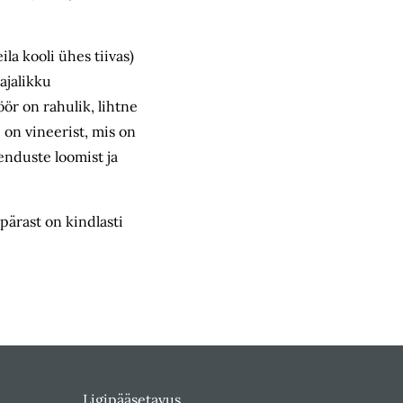
la kooli ühes tiivas)
ajalikku
ör on rahulik, lihtne
 on vineerist, mis on
enduste loomist ja
pärast on kindlasti
Ligipääsetavus