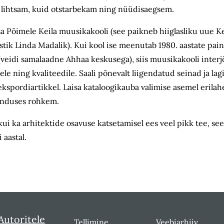
l lihtsam, kuid otstarbekam ning nüüdisaegsem.
a Põimele Keila muusikakooli (see paikneb hiiglasliku uue Kei
tik Linda Madalik). Kui kool ise meenutab 1980. aastate pain
(veidi samalaadne Ahhaa keskusega), siis muusikakooli interjö
le ning kvaliteedile. Saali põnevalt liigendatud seinad ja lagi
ekspordiartikkel. Laisa kataloogikauba valimise asemel erilah
ujunduses rohkem.
kui ka arhitektide osavuse katsetamisel ees veel pikk tee, see
 aastal.
Autoritele
Tellimine
Veebiarhiiv