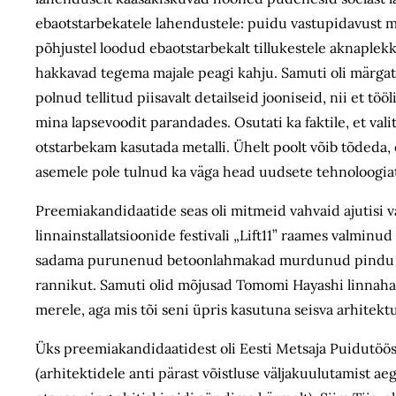
ebaotstarbekatele lahendustele: puidu vastupidavust mitt
põhjustel loodud ebaotstarbekalt tillukestele aknaplekkid
hakkavad tegema majale peagi kahju. Samuti oli märgata, 
polnud tellitud piisavalt detailseid jooniseid, nii et t
mina lapsevoodit parandades. Osutati ka faktile, et v
otstarbekam kasutada metalli. Ühelt poolt võib tõdeda,
asemele pole tulnud ka väga head uudsete tehnoloogiat
Preemiakandidaatide seas oli mitmeid vahvaid ajutisi v
linnainstallatsioonide festivali „Lift11” raames valminud 
sadama purunenud betoonlahmakad murdunud pindu järgiv
rannikut. Samuti olid mõjusad Tomomi Hayashi linnahal
merele, aga mis tõi seni üpris kasutuna seisva arhitek
Üks preemiakandidaatidest oli Eesti Metsaja Puidutöös
(arhitektidele anti pärast võistluse väljakuulutamist ae