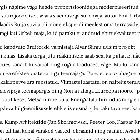
ergis nägime väga heade proportsioonidega moderniseeritud
 suurejooneliselt avara sisemusega suvemaja, autor Emil Urbel
laadis Rutja suvila oli mõne eksperdi meelest oma terrasside,
amgi kui Urbeli maja, kuid paraku ei andnud ehituskvaliteet 
 kandvate ürditeede valmistaja Aivar Siimu uusim projekt –
 külas. Lisaks targa jutu rääkimisele saab seal ka puhata: m
 õues kanarbikuvaibal ning kogud loodusest väge. Mullu kand
uluva efektse vaatetorniga teemajaga. Tore, et eurorahaga ei 
kaldaperve ära reostatud. Viimastel aastatel on näiteks terav
levipoja teemapargis ning Norra rahaga „Euroopa noorte” p
kuut keset Metsanurme küla. Energiatalu turundus ning eh
apäeva hügieenilisusele ehk siis eesmärgile pakutava eest ka
ülas. Kamp Arhitektide (Jan Skolimowski, Peeter Loo, Kaspar 
on tähtsal kohal värsked vaated, ekraanid ning raamid. Avad
, et nii majast väljavaataja kui ka hoonet silmitseva isiku pilk