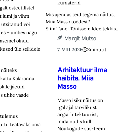
kuraatorid
lt esteetilistel
Mis ajendas teid tegema näitust
t lumi ja vihm
Miia Masso töödest?
t utsitanud või
Siim Tanel Tõnisson: Idee tekkis…
tades – umbes nagu
Margit Mutso
 asemel olnud
used üle sellidele,
7. VIII 2026
2
minutit
Arhitektuur ilma
 näiteks
haibita. Miia
e katta Kalaranna
Masso
kile jäetud
es uhke vaade
Masso isikunäitus on
igal ajal tarvilikust
argiarhitektuurist,
 tulemus
mida nudis küll
 ruttu teatavaks oma
Nõukogude süs-‎teem