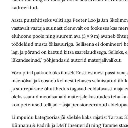
kadreeritud.
Aasta puitehitiseks valiti aga Peeter Loo ja Jan Skolimo
vastavalt vaataja suunast olenevalt on fookuses kas m
eluhoone poole ning suurem ava (3 × 9 m) avaneb õhtupä
töödeldud musta õlilasuuriga. Sellisena ei domineeri ho
lagi ja põrand on kaetud kitsa saarelaudisega. Selleks, 
lükandseinad,” põhjendasid autorid materjalivalikut.
Võru piiril paikneb üks ilmselt Eesti esimesi passiivm
mäenõlval ja koosneb kolmest tehases valmistatud ühiku
ja suurepärane õhutihedus tagavad eeldatavasti maja ene
oleks saanud moodsamaid materjale kasutades teha ka õ
kompetentsed tellijad – äsja pensioneerunud abielupaa
Liimpuidu kategoorias jäi sõelale kaks rajatist Tartus:
Künnapu & Padrik ja DMT Insenerid) ning Tamme staadion