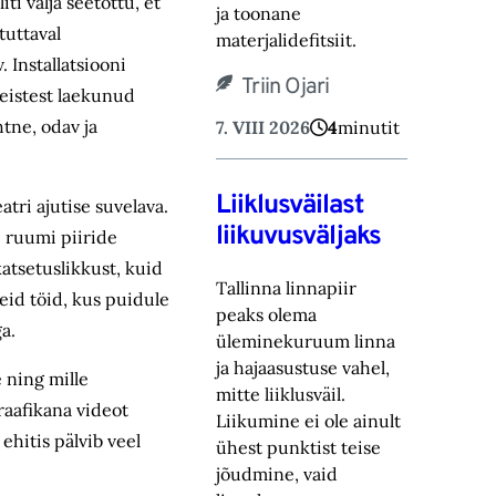
i välja seetõttu, et
ja toonane
tuttaval
materjalidefitsiit.‎
. Installatsiooni
Triin Ojari
teistest laekunud
tne, odav ja
7. VIII 2026
4
minutit
Liiklusväilast
tri ajutise suvelava.
liikuvusväljaks
e ruumi piiride
atsetuslikkust, kuid
Tallinna linnapiir
eid töid, kus puidule
peaks olema
a.
üleminekuruum linna
ja hajaasustuse vahel,
 ning mille
mitte liiklusväil.
raafikana videot
‎Liikumine ei ole ainult
ehitis pälvib veel
ühest punktist teise
jõudmine, vaid