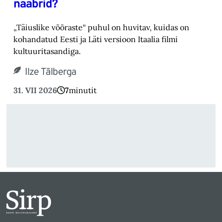
naabrid?
„Täiuslike võõraste“ puhul on huvitav, kuidas on
kohandatud Eesti ja Läti versioon Itaalia filmi
kultuuritasandiga.
Ilze Tālberga
31. VII 2026
7
minutit