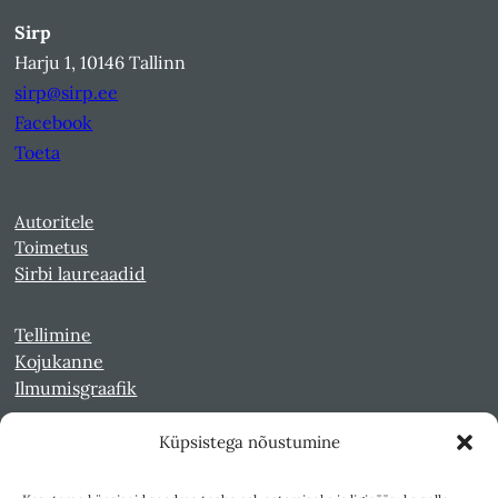
Sirp
Harju 1, 10146 Tallinn
sirp@sirp.ee
Facebook
Toeta
Autoritele
Toimetus
Sirbi laureaadid
Tellimine
Kojukanne
Ilmumisgraafik
Küpsistega nõustumine
Veebiarhiiv
Sirp pdf-failidena Digaris