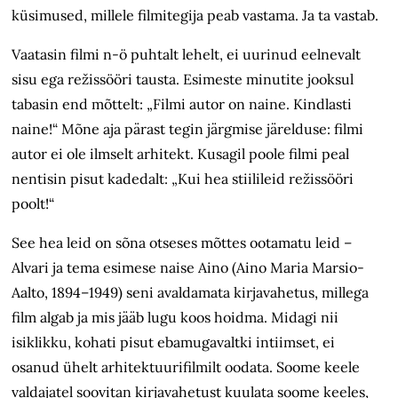
küsimused, millele filmitegija peab vastama. Ja ta vastab.
Vaatasin filmi n-ö puhtalt lehelt, ei uurinud eelnevalt
sisu ega režissööri tausta. Esimeste minutite jooksul
tabasin end mõttelt: „Filmi autor on naine. Kindlasti
naine!“ Mõne aja pärast tegin järgmise järelduse: filmi
autor ei ole ilmselt arhitekt. Kusagil poole filmi peal
nentisin pisut kadedalt: „Kui hea stiilileid režissööri
poolt!“
See hea leid on sõna otseses mõttes ootamatu leid –
Alvari ja tema esimese naise Aino (Aino Maria Marsio-
Aalto, 1894–1949) seni avaldamata kirjavahetus, millega
film algab ja mis jääb lugu koos hoidma. Midagi nii
isiklikku, kohati pisut ebamugavaltki intiimset, ei
osanud ühelt arhitektuurifilmilt oodata. Soome keele
valdajatel soovitan kirjavahetust kuulata soome keeles,