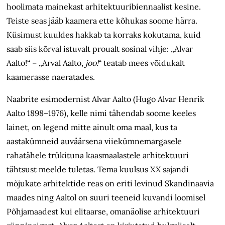
hoolimata mainekast arhitektuuribiennaalist kesine.
Teiste seas jääb kaamera ette kõhukas soome härra.
Küsimust kuuldes hakkab ta korraks kokutama, kuid
saab siis kõrval istuvalt proualt sosinal vihje: „Alvar
Aalto!“ – „Arval Aalto,
joo!
“ teatab mees võidukalt
kaamerasse naeratades.
Naabrite esimodernist Alvar Aalto (Hugo Alvar Henrik
Aalto 1898–1976), kelle nimi tähendab soome keeles
lainet, on legend mitte ainult oma maal, kus ta
aastakümneid auväärsena viiekümnemargasele
rahatähele trükituna kaasmaalastele arhitektuuri
tähtsust meelde tuletas. Tema kuulsus XX sajandi
mõjukate arhitektide reas on eriti levinud Skandinaavia
maades ning Aaltol on suuri teeneid kuvandi loomisel
Põhjamaadest kui elitaarse, omanäolise arhitektuuri