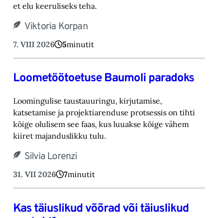
et elu keeruliseks teha. ‎
Viktoria Korpan
7. VIII 2026
5
minutit
Loometöötoetuse Baumoli paradoks
Loomingulise taustauuringu, kirjutamise,
katsetamise ja projektiarenduse protsessis on tihti
kõige olulisem see faas, kus luuakse kõige vähem
kiiret majanduslikku tulu.
Silvia Lorenzi
31. VII 2026
7
minutit
Kas täiuslikud võõrad või täiuslikud