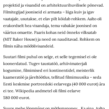
projektid ja visandid on arhitektuurihuvilisele põnevad.
Filmitegijad jooniseid ei armasta – liiga kuiv ja igav
vaatajale, usutakse, et elav pilt köidab rohkem. Aalto oli
erakordselt hea visandaja, tema vabakäe joonised on
väärtus omaette. Paaris kohas neid õnneks vilksatab
(MIT Baker House) ja need on nauditavad. Rohkem on
filmis näha mööblivisandeid.
Suutari filmi puhul on selge, et selle tegemisel ei ole
koonerdatud. Tugev taustatöö, arhiivimaterjali
kogumine, filmimised eri kontinentidel, meisterlik
kaameratöö ja järeltöötlus, tellitud filmimuusika – seda
Eesti keskmise portreedoki eelarvega (40 000 eurot) ära
ei tee. Wikipedia andmetel oli filmi eelarve
580 000 eurot.
Suure mehe lõppmäng on mõtlemapanev. „Ka sina, Aalto