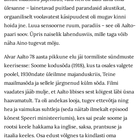
ülesanne – lainetavad puitlaed parandasid akustikat,
orgaaniliselt voolavatest käsipuudest oli mugav kinni
hoida jne. Luua sensoorne ruum, paradiis – see oli Aalto-
paari soov. Üpris naiselik lahendusviis, mille taga võib
näha Aino tugevat mõju.
Alvar Aalto 78 aasta pikkune elu jäi tormiliste sündmuste
keerisesse: Soome kodusõda (1918), kus ta osales valgete
poolel, 1930ndate üleilmne majanduskriis, Teine
maailmasõda ja sellele järgnenud külm sõda. Filmi
vaadates jääb mulje, et Aalto libises sest kõigest läbi üsna
haavamatult. Ta oli andekas looja, tugev ettevõtja ning
hea ja vaimukas suhtleja (seda näitab ilmekalt episood
kõnest Speeri ministeeriumis), kes sai peale soome ja
rootsi keele hakkama ka inglise, saksa, prantsuse ja
itaalia keeles. Osa edust võlgnes ta kindlasti oma