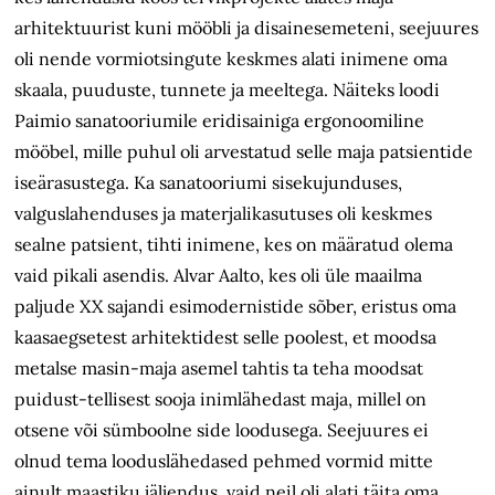
arhitektuurist kuni mööbli ja disain­esemeteni, seejuures
oli nende vormiotsingute keskmes alati inimene oma
skaala, puuduste, tunnete ja meeltega. Näiteks loodi
Paimio sanatooriumile eridisainiga ergonoomiline
mööbel, mille puhul oli arvestatud selle maja patsientide
iseärasustega. Ka sanatooriumi sisekujunduses,
valguslahenduses ja materjalikasutuses oli keskmes
sealne patsient, tihti inimene, kes on määratud olema
vaid pikali asendis. Alvar Aalto, kes oli üle maailma
paljude XX sajandi esimodernistide sõber, eristus oma
kaasaegsetest arhitektidest selle poolest, et moodsa
metalse masin-maja asemel tahtis ta teha moodsat
puidust-tellisest sooja inimlähedast maja, millel on
otsene või sümboolne side loodusega. Seejuures ei
olnud tema looduslähedased pehmed vormid mitte
ainult maastiku jäljendus, vaid neil oli alati täita oma