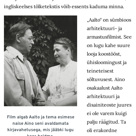
ingliskeelses tõlketekstis võib essents kaduma minna.
„Aalto“ on sümbioos
arhitektuuri- ja
armastusfilmist. See
on lugu kahe suure
looja koostööst,
ühisloomingust ja
teineteisest
sõltuvusest. Aino
osakaalust Aalto
arhitektuuri ja
disainiteoste juures
ei ole varem kuigi
Film algab Aalto ja tema esimese
palju räägitud. Ta
naise Aino seni avaldamata
kirjavahetusega, mis jääbki lugu
oli erakordne