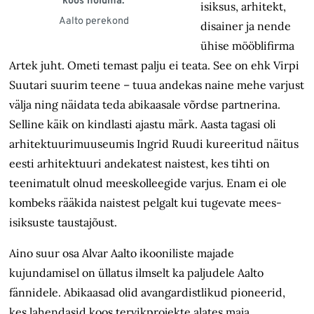
koos hoidma.
isiksus, arhitekt,
Aalto perekond
disainer ja nende
ühise mööblifirma
Artek juht. Ometi temast palju ei teata. See on ehk Virpi
Suutari suurim teene – tuua andekas naine mehe varjust
välja ning näidata teda abikaasale võrdse partnerina.
Selline käik on kindlasti ajastu märk. Aasta tagasi oli
arhitektuurimuuseumis Ingrid Ruudi kureeritud näitus
eesti arhitektuuri andekatest naistest, kes tihti on
teenimatult olnud meeskolleegide varjus. Enam ei ole
kombeks rääkida naistest pelgalt kui tugevate mees­
isiksuste taustajõust.
Aino suur osa Alvar Aalto ikooniliste majade
kujundamisel on üllatus ilmselt ka paljudele Aalto
fännidele. Abikaasad olid avangardistlikud pioneerid,
kes lahendasid koos tervik­projekte alates maja