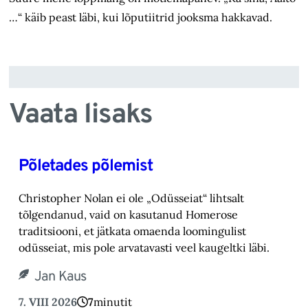
…“ käib peast läbi, kui lõputiitrid jooksma hakkavad.
Vaata lisaks
Põletades põlemist
Christopher Nolan ei ole „Odüsseiat“ lihtsalt
tõlgendanud, vaid on kasutanud Homerose
tra‎ditsiooni, et jätkata omaenda loomingulist
odüsseiat, mis pole arvatavasti veel kaugeltki läbi.‎
Jan Kaus
7. VIII 2026
7
minutit