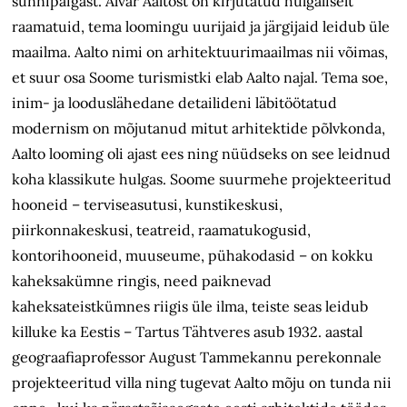
sünnipaigast. Alvar Aaltost on kirjutatud hulgaliselt
raamatuid, tema loomingu uurijaid ja järgijaid leidub üle
maailma. Aalto nimi on arhitektuurimaailmas nii võimas,
et suur osa Soome turismistki elab Aalto najal. Tema soe,
inim- ja looduslähedane detailideni läbitöötatud
modernism on mõjutanud mitut arhitektide põlvkonda,
Aalto looming oli ajast ees ning nüüdseks on see leidnud
koha klassikute hulgas. Soome suurmehe projekteeritud
hooneid – terviseasutusi, kunstikeskusi,
piirkonnakeskusi, teatreid, raamatukogusid,
kontorihooneid, muuseume, pühakodasid – on kokku
kaheksakümne ringis, need paiknevad
kaheksateistkümnes riigis üle ilma, teiste seas leidub
killuke ka Eestis – Tartus Tähtveres asub 1932. aastal
geograafiaprofessor August Tammekannu perekonnale
projekteeritud villa ning tugevat Aalto mõju on tunda nii