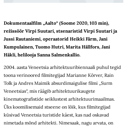
Dokumentaalfilm „Aalto“ (Soome 2020, 103 min),
režissöör Virpi Suutari, stsenaristid Virpi Suutari ja
Jussi Rautaniemi, operaatorid Heikki Färm, Jani
Kumpulainen, Tuomo Hutri, Marita Hällfors, Jani
Häkli, helilooja Sanna Salmenkallio.
2004. aasta Veneetsia arhitektuuribiennaali puhul tegid
toona verinoored filmi­tegijad Marianne Kõrver, Rain
Tolk ja Andres Maimik absurdimaigulise filmi „Surm
Veneetsias“, mis räägib arhitektuurikaugete
kinematografistide seiklustest arhitektuurimaailmas.
Üks koomilisemaid stseene on lõik, kus filmi­tegijad
küsivad Veneetsia turistide käest, kas nad oskavad
nimetada mõnd arhitekti. Nimesaak, nagu arvata, on