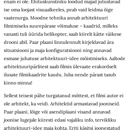
enam ei ole. Ehituskunstniku loodud majad jutustavad
ise oma loojast visuaalkeeles, peab vaid leidma õige
vaatenurga. Moodne tehnika annab arhitektuuri
filmimiseks suurepärase võimaluse – kaadrid, milleks
vanasti tuli üürida helikopter, saab kiirelt kätte väikese
drooni abil. Paar plaani linnulennult kirjeldavad ära
situatsiooni ja maja konfiguratsiooni ning annavad
esmase juhatuse arhitektuuri-idee mõistmiseks. Aaltode
arhitektuuripärlitest saab filmis ülevaate erakordselt
ilusate filmikaadrite kaudu. Juba nende pärast tasub
kinno minna!
Sellest teisest pähe turgatanud mõttest, et filmi autor ei
ole arhitekt, ka veidi. Arhitektid armastavad jooniseid.
Paar plaani, lõige või asendiplaani visand annavad
joonise lugejale kiiresti edasi vajaliku info, tervikliku
arhitektuuri-idee maja kohta. Eriti käsitsi joonestatud