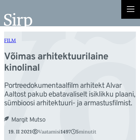
Võ
Liigu
sisu
juurde
FILM
Võimas arhitektuurilaine
kinolinal
Portreedokumentaalfilm arhitekt Alvar
Aaltost pakub ebatavaliselt isiklikku plaani,
sümbioosi arhitektuuri- ja armastusfilmist.
Margit Mutso
19. II 2021
Vaatamisi
1497
5
minutit