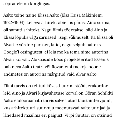
sõpradele nn kõrgliigas.
Aalto teine naine Elissa Aalto (Elsa Kaisa Mäkiniemi
1922–1994), kellega arhitekt abiellus pärast Aino surma,
oli samuti arhitekt. Nagu filmis tõdetakse, olid Aino ja
Elissa lõpuks väga sarnased, isegi välimuselt. Ka Elissa oli
Alvarile võrdne partner, kuid, nagu selgub näiteks
Google’i otsingutest, ei leia me ka tema nime autorina
Alvari kõrvalt. Abikaasade koos projekteeritud Essenis
paikneva Aalto teatri või Rovaniemi raekoja hoone
andmetes on autorina märgitud vaid Alvar Aalto.
Filmi tarvis on tehtud kõvasti uurimistööd, erakordne
leid Aino ja Alvari kirjavahetuse kõrval on Göran Schildti
Aalto elulooraamatu tarvis salvestatud taustaintervjuud,
kus arhitektuuri suurkuju meenutavad Aalto uurijad ja
lähedased maailma eri paigust. Virpi Suutari on otsinud