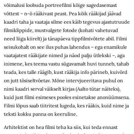
võimalusi loobuda portreefilmi kõige sagedasemast
võttest – n-ö rääkivast peast. Pea kõik rääkijad jäävad
kaadri taha ja vaataja silme ees käib tegevus ajastutruude
filmiklippide, mustvalgete fotode (kohati vahetuvad
need liiga kiirelt) ja tänapäeva tippfilmivõtete abil. Filmi
seisukohalt on see ilus puhas lahendus – ega enamikule
vaatajatest rääkijate nimed ja näod palju ütlekski –, aga
inimene, kes teema vastu sügavamalt huvi tunneb, tahab
teada, kes talle räägib, kust rääkija info pärineb, kuivõrd
on jutt tõsiseltvõetav. Mõne intervjueeritava puhul on
nimi kaadri serval väikselt kirjas (Aalto tütar näiteks),
kuid just filmi esimeses pooles esinetakse anonüümsena.
Filmi lõpus saab tiitritest lugeda, kes rääkis, kuid nime ja
teksti kokku panna on keeruline.
Arhitektist on hea filmi teha ka siis, kui teda ennast