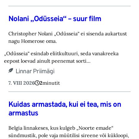
Nolani „Odüsseia“ – suur film
Christopher Nolani „Odüsseia“ ei sisenda aukartust
nagu Homerose oma.‎
„Odüsseia“ esindab eliitkultuuri, seda vanakreeka
eepost loevad ainult peenemat sorti…
Linnar Priimägi
7. VIII 2026
2
minutit
Kuidas armastada, kui ei tea, mis on
armastus
Belgia linnakeses, kus kulgeb „Noorte emade“
sündmustik, pole vaja müütilisi sireene või kük‎loopi,