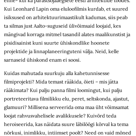
enne- kui ka pärastsõjaaegsete eesti arhitektide töödes.
Kui Leonhard Lapin oma eluloofilmis kurdab, et suured
isiksused on arhitektuurimaastikult kadumas, siis peab
ta silmas just Aalto-suguseid ülivõimsaid loojaid, kes
mängivad korraga mitmel tasandil alates maalikunstist ja
pisidisainist kuni suurte ühiskondlike hoonete
projektide ja linnaplaneeringuteni välja. Neid, kelle
sarnaseid ühiskond enam ei soosi.
Kuidas mahutada suurkuju alla kahetunnisesse
filmiprojekti? Mida temast rääkida, õieti – mis jätta
rääkimata? Kui palju panna filmi loomingut, kui palju
portreteeritava filmilikku elu, peret, seltskonda, ajastut,
glamuuri? Millisena serveerida oma maa üht võimsamat
loojat rahvusvahelisele avalikkusele? Kuivõrd teda
heroiseerida, kas näidata suure läbilöögi kõrval ka tema
nõrkusi, inimlikku, intiimset poolt? Need on vaid mõned