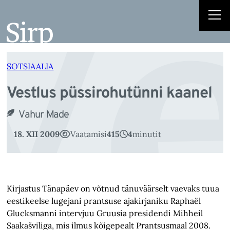
Ve
Liigu
sisu
juurde
SOTSIAALIA
Vestlus püssirohutünni kaanel
Vahur Made
18. XII 2009
Vaatamisi
415
4
minutit
Kirjastus Tänapäev on võtnud tänuväärselt vaevaks tuua
eestikeelse lugejani prantsuse ajakirjaniku Raphaël
Glucksmanni intervjuu Gruusia presidendi Mihheil
Saakašviliga, mis ilmus kõigepealt Prantsusmaal 2008.