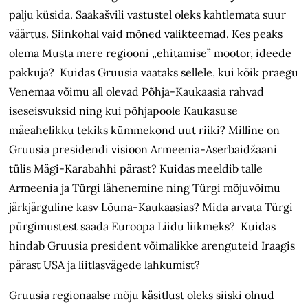
palju küsida. Saakašvili vastustel oleks kahtlemata suur
väärtus. Siinkohal vaid mõned valikteemad. Kes peaks
olema Musta mere regiooni „ehitamise” mootor, ideede
pakkuja? Kuidas Gruusia vaataks sellele, kui kõik praegu
Venemaa võimu all olevad Põhja-Kaukaasia rahvad
iseseisvuksid ning kui põhjapoole Kaukasuse
mäeahelikku tekiks kümmekond uut riiki? Milline on
Gruusia presidendi visioon Armeenia-Aserbaidžaani
tülis Mägi-Karabahhi pärast? Kuidas meeldib talle
Armeenia ja Türgi lähenemine ning Türgi mõjuvõimu
järkjärguline kasv Lõuna-Kaukaasias? Mida arvata Türgi
pürgimustest saada Euroopa Liidu liikmeks? Kuidas
hindab Gruusia president võimalikke arenguteid Iraagis
pärast USA ja liitlasvägede lahkumist?
Gruusia regionaalse mõju käsitlust oleks siiski olnud