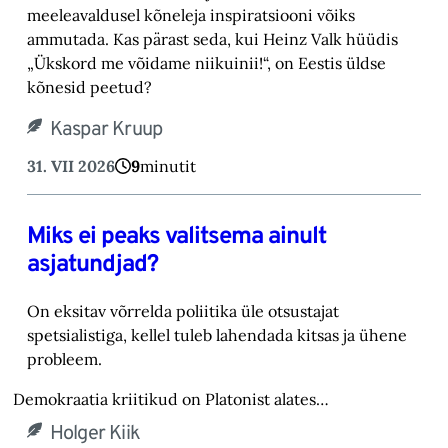
meeleavaldusel kõneleja inspiratsiooni võiks
ammutada. Kas pärast seda, kui Heinz Valk hüüdis
„Ükskord me võidame niikuinii!“, on Eestis üldse
kõnesid peetud?
Kaspar Kruup
31. VII 2026
9
minutit
Miks ei peaks valitsema ainult
asjatundjad?
On eksitav võrrelda poliitika üle otsustajat
spetsialistiga, kellel tuleb lahendada kitsas ja ühene
probleem.
Demokraatia kriitikud on Platonist alates…
Holger Kiik