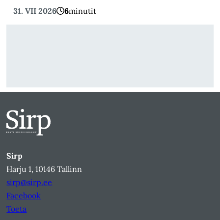
31. VII 2026
6
minutit
Sirp
Harju 1, 10146 Tallinn
sirp@sirp.ee
Facebook
Toeta