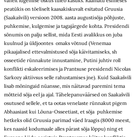
vahelt lugemise oskus tuleb kasuks. Raamatu esimeses
peatükis on tõeliselt kaasakiskuvalt esitatud Gruusia
(Saakašvili) versioon 2008. aasta augustisõja põhjuste,
puhkemise, kulgemise ja tagajärgede kohta. Presidendi
sõnumis on palju sellist, mida Eesti avalikkus on juba
kuulnud ja üldjoontes omaks võtnud (Venemaa
pikaajalised ettevalmistused sõja käivitamiseks, sh
osseetide rünnakute innustamine, Putini juhtiv roll
konflikti eskaleerimises ja Prantsuse presidendi Nicolas
Sarkozy aktiivsus selle rahustamises jne). Kuid Saakašvili
lisab mõningaid nüansse, mis näitavad paremini tema
mõtteid sõja eel ja ajal. Tähelepanuväärsed on Saakašvili
osutused sellele, et ta ootas venelaste rünnakut pigem
Abhaasiast kui Lõuna-Osseetiast, et sõja puhkemise
hetkeks olid Gruusia parimad väed Iraagis (8000 meest,
kes naasid kodumaale alles pärast sõja lõppu) ning et