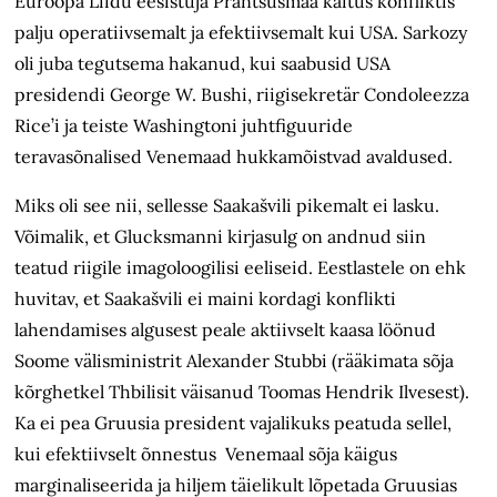
Euroopa Liidu eesistuja Prantsusmaa käitus konfliktis
palju operatiivsemalt ja efektiivsemalt kui USA. Sarkozy
oli juba tegutsema hakanud, kui saabusid USA
presidendi George W. Bushi, riigisekretär Condoleezza
Rice’i ja teiste Washingtoni juhtfiguuride
teravasõnalised Venemaad hukkamõistvad avaldused.
Miks oli see nii, sellesse Saakašvili pikemalt ei lasku.
Võimalik, et Glucksmanni kirjasulg on andnud siin
teatud riigile imagoloogilisi eeliseid. Eestlastele on ehk
huvitav, et Saakašvili ei maini kordagi konflikti
lahendamises algusest peale aktiivselt kaasa löönud
Soome välisministrit Alexander Stubbi (rääkimata sõja
kõrghetkel Thbilisit väisanud Toomas Hendrik Ilvesest).
Ka ei pea Gruusia president vajalikuks peatuda sellel,
kui efektiivselt õnnestus Venemaal sõja käigus
marginaliseerida ja hiljem täielikult lõpetada Gruusias