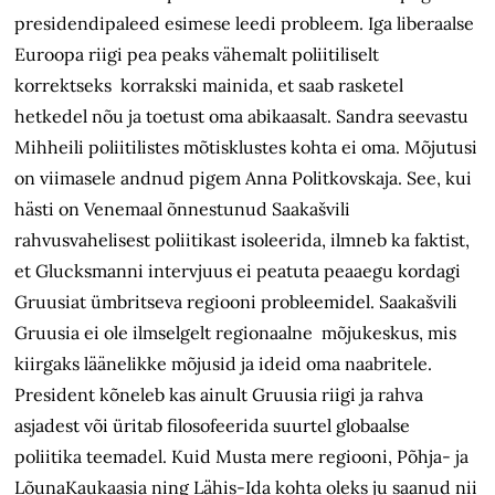
presidendipaleed esimese leedi probleem. Iga liberaalse
Euroopa riigi pea peaks vähemalt poliitiliselt
korrektseks korrakski mainida, et saab rasketel
hetkedel nõu ja toetust oma abikaasalt. Sandra seevastu
Mihheili poliitilistes mõtisklustes kohta ei oma. Mõjutusi
on viimasele andnud pigem Anna Politkovskaja. See, kui
hästi on Venemaal õnnestunud Saakašvili
rahvusvahelisest poliitikast isoleerida, ilmneb ka faktist,
et Glucksmanni intervjuus ei peatuta peaaegu kordagi
Gruusiat ümbritseva regiooni probleemidel. Saakašvili
Gruusia ei ole ilmselgelt regionaalne mõjukeskus, mis
kiirgaks läänelikke mõjusid ja ideid oma naabritele.
President kõneleb kas ainult Gruusia riigi ja rahva
asjadest või üritab filosofeerida suurtel globaalse
poliitika teemadel. Kuid Musta mere regiooni, Põhja- ja
LõunaKaukaasia ning Lähis-Ida kohta oleks ju saanud nii