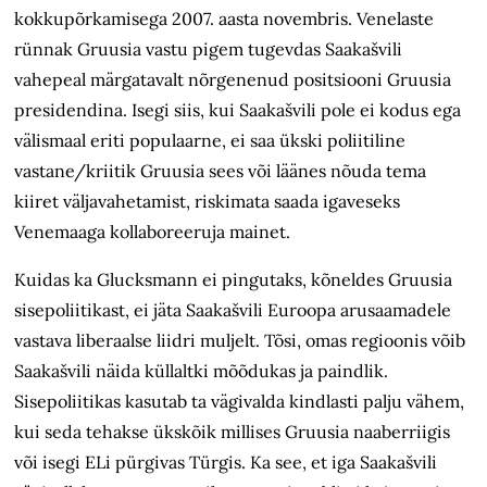
kokkupõrkamisega 2007. aasta novembris. Venelaste
rünnak Gruusia vastu pigem tugevdas Saakašvili
vahepeal märgatavalt nõrgenenud positsiooni Gruusia
presidendina. Isegi siis, kui Saakašvili pole ei kodus ega
välismaal eriti populaarne, ei saa ükski poliitiline
vastane/kriitik Gruusia sees või läänes nõuda tema
kiiret väljavahetamist, riskimata saada igaveseks
Venemaaga kollaboreeruja mainet.
Kuidas ka Glucksmann ei pingutaks, kõneldes Gruusia
sisepoliitikast, ei jäta Saakašvili Euroopa arusaamadele
vastava liberaalse liidri muljelt. Tõsi, omas regioonis võib
Saakašvili näida küllaltki mõõdukas ja paindlik.
Sisepoliitikas kasutab ta vägivalda kindlasti palju vähem,
kui seda tehakse ükskõik millises Gruusia naaberriigis
või isegi ELi pürgivas Türgis. Ka see, et iga Saakašvili