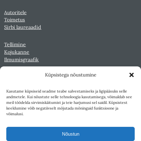
Autoritele
Toimetus
Sirbi laureaadid
Tellimine
Kojukanne
Ilmumisgraafik
Küpsistega nõustumine
Veebiarhiiv
Sirp pdf-failidena Digaris
Kasutame küpsiseid seadme teabe salvestamiseks ja ligipääsuks selle
Kultuurileht 1994-1997
andmetele. Kui nõustute selle tehnoloogia kasutamisega, võimaldab see
Reede 1989-1990
meil töödelda sirvimiskäitumist ja teie harjumusi sel saidil. Küpsistest
Sirp ja Vasar 1940-1989
keeldumine võib negatiivselt mõjutada mõningaid funktsioone ja
võimalusi.
Ligipääsetavus
Kasutustingimused
Nõustun
Teksti- ja andmekaeve