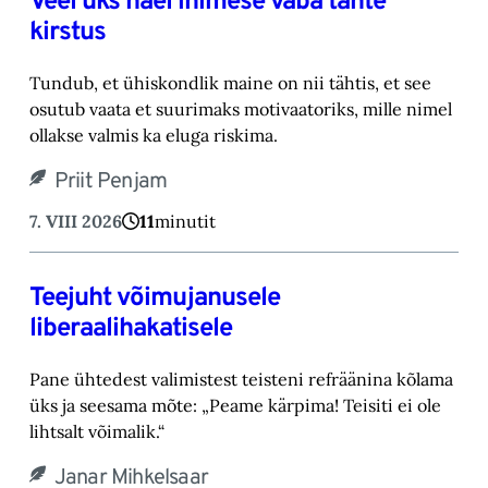
Veel üks nael inimese vaba tahte
kirstus
Tundub, et ühiskondlik maine on nii tähtis, et see
osutub vaata et suurimaks motivaatoriks, ‎mille nimel
ollakse valmis ka eluga riskima.‎
Priit Penjam
7. VIII 2026
11
minutit
Teejuht võimujanusele
liberaalihakatisele
Pane ühtedest valimistest teisteni refräänina kõlama
üks ja seesama mõte: „Peame kärpima! ‎Teisiti ei ole
lihtsalt võimalik.“‎
Janar Mihkelsaar