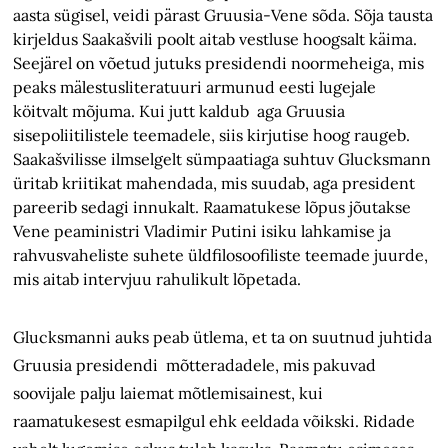
aasta sügisel, veidi pärast Gruusia-Vene sõda. Sõja tausta
kirjeldus Saakašvili poolt aitab vestluse hoogsalt käima.
Seejärel on võetud jutuks presidendi noormeheiga, mis
peaks mälestusliteratuuri armunud eesti lugejale
köitvalt mõjuma. Kui jutt kaldub aga Gruusia
sisepoliitilistele teemadele, siis kirjutise hoog raugeb.
Saakašvilisse ilmselgelt sümpaatiaga suhtuv Glucksmann
üritab kriitikat mahendada, mis suudab, aga president
pareerib sedagi innukalt. Raamatukese lõpus jõutakse
Vene peaministri Vladimir Putini isiku lahkamise ja
rahvusvaheliste suhete üldfilosoofiliste teemade juurde,
mis aitab intervjuu rahulikult lõpetada.
Glucksmanni auks peab ütlema, et ta on suutnud juhtida
Gruusia presidendi mõtteradadele, mis pakuvad
soovijale palju laiemat mõtlemisainest, kui
raamatukesest esmapilgul ehk eeldada võikski. Ridade