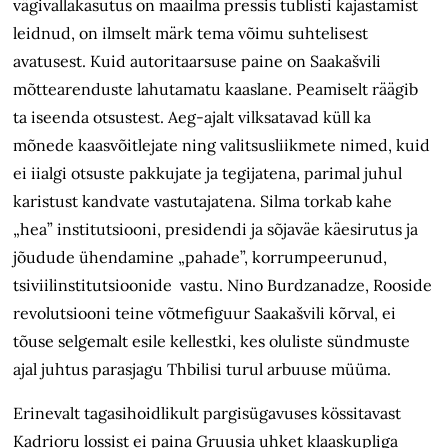
vägivallakasutus on maailma pressis tublisti kajastamist
leidnud, on ilmselt märk tema võimu suhtelisest
avatusest. Kuid autoritaarsuse paine on Saakašvili
mõttearenduste lahutamatu kaaslane. Peamiselt räägib
ta iseenda otsustest. Aeg-ajalt vilksatavad küll ka
mõnede kaasvõitlejate ning valitsusliikmete nimed, kuid
ei iialgi otsuste pakkujate ja tegijatena, parimal juhul
karistust kandvate vastutajatena. Silma torkab kahe
„hea” institutsiooni, presidendi ja sõjaväe käesirutus ja
jõudude ühendamine „pahade”, korrumpeerunud,
tsiviilinstitutsioonide vastu. Nino Burdzanadze, Rooside
revolutsiooni teine võtmefiguur Saakašvili kõrval, ei
tõuse selgemalt esile kellestki, kes oluliste sündmuste
ajal juhtus parasjagu Thbilisi turul arbuuse müüma.
Erinevalt tagasihoidlikult pargisügavuses kössitavast
Kadrioru lossist ei paina Gruusia uhket klaaskupliga