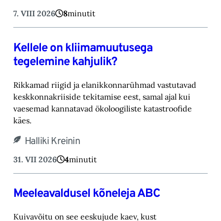
7. VIII 2026
8
minutit
Kellele on kliimamuutusega
tegelemine kahjulik?
Rikkamad riigid ja elanikkonnarühmad vastutavad
keskkonnakriiside tekitamise eest, samal ajal kui
vaesemad kannatavad ökoloogiliste katastroofide
käes.
Halliki Kreinin
31. VII 2026
4
minutit
Meeleavaldusel kõneleja ABC
Kuivavõitu on see eeskujude kaev, kust