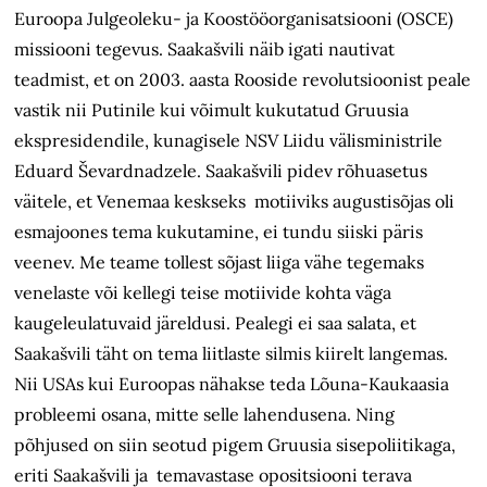
Euroopa Julgeoleku- ja Koostööorganisatsiooni (OSCE)
missiooni tegevus. Saakašvili näib igati nautivat
teadmist, et on 2003. aasta Rooside revolutsioonist peale
vastik nii Putinile kui võimult kukutatud Gruusia
ekspresidendile, kunagisele NSV Liidu välisministrile
Eduard Ševardnadzele. Saakašvili pidev rõhuasetus
väitele, et Venemaa keskseks motiiviks augustisõjas oli
esmajoones tema kukutamine, ei tundu siiski päris
veenev. Me teame tollest sõjast liiga vähe tegemaks
venelaste või kellegi teise motiivide kohta väga
kaugeleulatuvaid järeldusi. Pealegi ei saa salata, et
Saakašvili täht on tema liitlaste silmis kiirelt langemas.
Nii USAs kui Euroopas nähakse teda Lõuna-Kaukaasia
probleemi osana, mitte selle lahendusena. Ning
põhjused on siin seotud pigem Gruusia sisepoliitikaga,
eriti Saakašvili ja temavastase opositsiooni terava