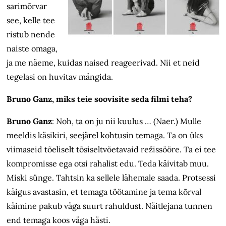
sarimõrvar
see, kelle tee
ristub nende
naiste omaga,
ja me näeme, kuidas naised reageerivad. Nii et neid
tegelasi on huvitav mängida.
Bruno Ganz, miks teie soovisite seda filmi teha?
Bruno Ganz
: Noh, ta on ju nii kuulus … (Naer.) Mulle
meeldis käsikiri, seejärel kohtusin temaga. Ta on üks
viimaseid tõeliselt tõsiseltvõetavaid režissööre. Ta ei tee
kompromisse ega otsi rahalist edu. Teda käivitab muu.
Miski sünge. Tahtsin ka sellele lähemale saada. Protsessi
käigus avastasin, et temaga töötamine ja tema kõrval
käimine pakub väga suurt rahuldust. Näitlejana tunnen
end temaga koos väga hästi.