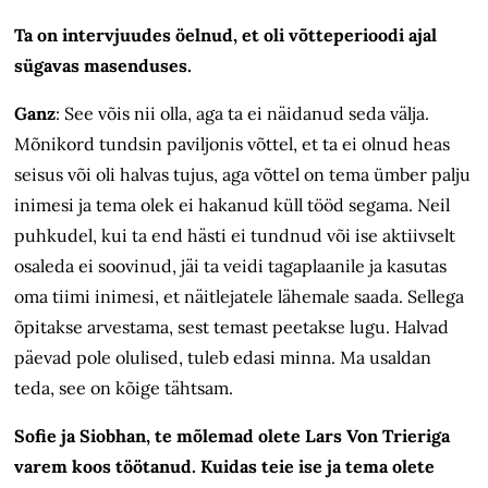
Ta on intervjuudes öelnud, et oli võtteperioodi ajal
sügavas masenduses.
Ganz
:
See võis nii olla, aga ta ei näidanud seda välja.
Mõnikord tundsin paviljonis võttel, et ta ei olnud heas
seisus või oli halvas tujus, aga võttel on tema ümber palju
inimesi ja tema olek ei hakanud küll tööd segama. Neil
puhkudel, kui ta end hästi ei tundnud või ise aktiivselt
osaleda ei soovinud, jäi ta veidi tagaplaanile ja kasutas
oma tiimi inimesi, et näitlejatele lähemale saada. Sellega
õpitakse arvestama, sest temast peetakse lugu. Halvad
päevad pole olulised, tuleb edasi minna. Ma usaldan
teda, see on kõige tähtsam.
Sofie ja Siobhan, te mõlemad olete Lars Von Trieriga
varem koos töötanud. Kuidas teie ise ja tema olete