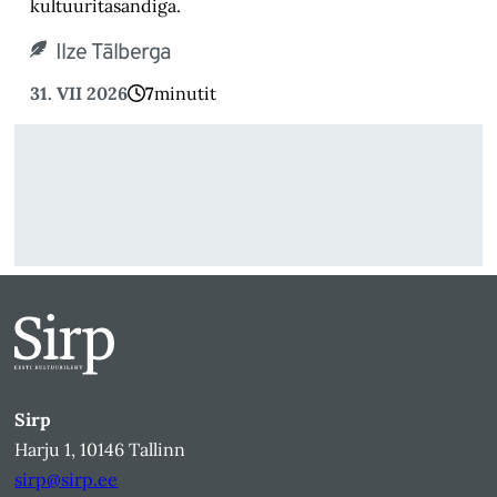
kultuuritasandiga.
Ilze Tālberga
31. VII 2026
7
minutit
Sirp
Harju 1, 10146 Tallinn
sirp@sirp.ee