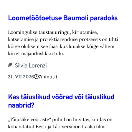
Loometöötoetuse Baumoli paradoks
Loomingulise taustauuringu, kirjutamise,
katsetamise ja projektiarenduse protsessis on tihti
kõige olulisem see faas, kus luuakse kõige vähem
kiiret majanduslikku tulu.
Silvia Lorenzi
31. VII 2026
7
minutit
Kas täiuslikud võõrad või täiuslikud
naabrid?
„Täiuslike võõraste“ puhul on huvitav, kuidas on
kohandatud Eesti ja Läti versioon Itaalia filmi