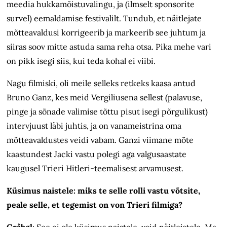
meedia hukkamõistuvalingu, ja (ilmselt sponsorite
survel) eemaldamise festivalilt. Tundub, et näitlejate
mõtteavaldusi korrigeerib ja markeerib see juhtum ja
siiras soov mitte astuda sama reha otsa. Pika mehe vari
on pikk isegi siis, kui teda kohal ei viibi.
Nagu filmiski, oli meile selleks retkeks kaasa antud
Bruno Ganz, kes meid Vergiliusena sellest (palavuse,
pinge ja sõnade valimise tõttu pisut isegi põrgulikust)
intervjuust läbi juhtis, ja on vanameistrina oma
mõtteavaldustes veidi vabam. Ganzi viimane mõte
kaastundest Jacki vastu polegi aga valgusaastate
kaugusel Trieri Hitleri-teemalisest arvamusest.
Küsimus naistele: miks te selle rolli vastu võtsite,
peale selle, et tegemist on von Trieri filmiga?
Gråbøl
: See ei ole küsimus naistele, vaid näitlejatele. Ma