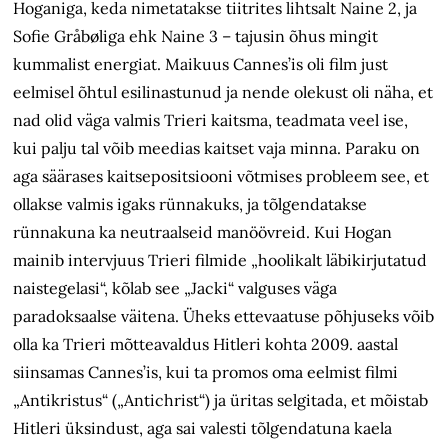
Hoganiga, keda nimetatakse tiitrites lihtsalt Naine 2, ja
Sofie Gråbøliga ehk Naine 3 – tajusin õhus mingit
kummalist energiat. Maikuus Cannes’is oli film just
eelmisel õhtul esilinastunud ja nende olekust oli näha, et
nad olid väga valmis Trieri kaitsma, teadmata veel ise,
kui palju tal võib meedias kaitset vaja minna. Paraku on
aga säärases kaitsepositsiooni võtmises probleem see, et
ollakse valmis igaks rünnakuks, ja tõlgendatakse
rünnakuna ka neutraalseid manöövreid. Kui Hogan
mainib inter­vjuus Trieri filmide „hoolikalt läbikirjutatud
naistegelasi“, kõlab see „Jacki“ valguses väga
paradoksaalse väitena. Üheks ettevaatuse põhjuseks võib
olla ka Trieri mõtteavaldus Hitleri kohta 2009. aastal
siinsamas Cannes’is, kui ta promos oma eelmist filmi
„Antikristus“ („Antichrist“) ja üritas selgitada, et mõistab
Hitleri üksindust, aga sai valesti tõlgendatuna kaela