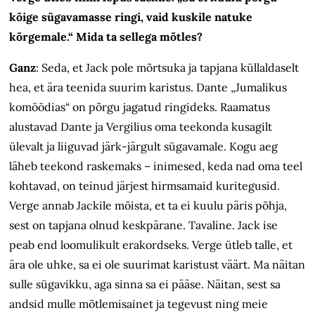
kõige sügavamasse ringi, vaid kuskile natuke
kõrgemale.“ Mida ta sellega mõtles?
Ganz
:
Seda, et Jack pole mõrtsuka ja tapjana küllaldaselt
hea, et ära teenida suurim karistus. Dante „Jumalikus
komöödias“ on põrgu jagatud ringideks. Raamatus
alustavad Dante ja Vergilius oma teekonda kusagilt
ülevalt ja liiguvad järk-järgult sügavamale. Kogu aeg
läheb teekond raskemaks – inimesed, keda nad oma teel
kohtavad, on teinud järjest hirmsamaid kuritegusid.
Verge annab Jackile mõista, et ta ei kuulu päris põhja,
sest on tapjana olnud keskpärane. Tavaline. Jack ise
peab end loomulikult erakordseks. Verge ütleb talle, et
ära ole uhke, sa ei ole suurimat karistust väärt. Ma näitan
sulle sügavikku, aga sinna sa ei pääse. Näitan, sest sa
andsid mulle mõtlemisainet ja tegevust ning meie