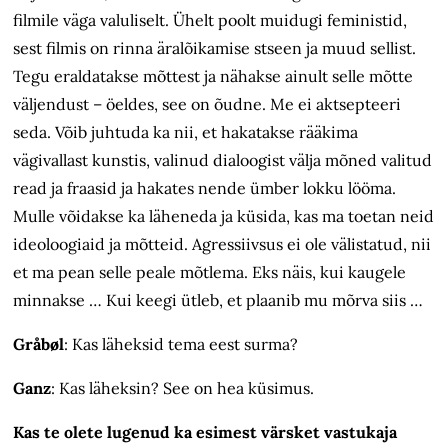
filmile väga valuliselt. Ühelt poolt muidugi feministid,
sest filmis on rinna äralõikamise stseen ja muud sellist.
Tegu eraldatakse mõttest ja nähakse ainult selle mõtte
väljendust – öeldes, see on õudne. Me ei aktsepteeri
seda. Võib juhtuda ka nii, et hakatakse rääkima
vägivallast kunstis, valinud dialoogist välja mõned valitud
read ja fraasid ja hakates nende ümber lokku lööma.
Mulle võidakse ka läheneda ja küsida, kas ma toetan neid
ideoloogiaid ja mõtteid. Agressiivsus ei ole välistatud, nii
et ma pean selle peale mõtlema. Eks näis, kui kaugele
minnakse … Kui keegi ütleb, et plaanib mu mõrva siis …
Gråbøl
: Kas läheksid tema eest surma?
Ganz
: Kas läheksin? See on hea küsimus.
Kas te olete lugenud ka esimest värsket vastukaja