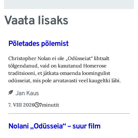
Vaata lisaks
Põletades põlemist
Christopher Nolan ei ole „Odüsseiat“ lihtsalt
tõlgendanud, vaid on kasutanud Homerose
tra‎ditsiooni, et jätkata omaenda loomingulist
odüsseiat, mis pole arvatavasti veel kaugeltki läbi.‎
Jan Kaus
7. VIII 2026
7
minutit
Nolani „Odüsseia“ – suur film