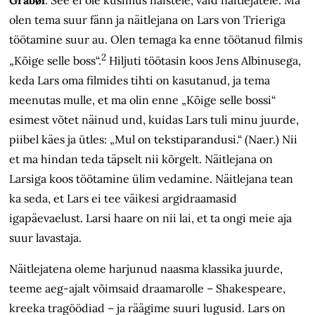
olen tema suur fänn ja näitlejana on Lars von Trieriga
töötamine suur au. Olen temaga ka enne töötanud filmis
2
„Kõige selle boss“.
Hiljuti töötasin koos Jens Albinusega,
keda Lars oma filmides tihti on kasutanud, ja tema
meenutas mulle, et ma olin enne „Kõige selle bossi“
esimest võtet näinud und, kuidas Lars tuli minu juurde,
piibel käes ja ütles: „Mul on tekstiparandusi.“ (Naer.) Nii
et ma hindan teda täpselt nii kõrgelt. Näitlejana on
Larsiga koos töötamine ülim vedamine. Näitlejana tean
ka seda, et Lars ei tee väikesi argidraamasid
igapäevaelust. Larsi haare on nii lai, et ta ongi meie aja
suur lavastaja.
Näitlejatena oleme harjunud naasma klassika juurde,
teeme aeg-ajalt võimsaid draamarolle – Shakespeare,
kreeka tragöödiad – ja räägime suuri lugusid. Lars on