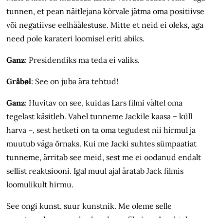
tunnen, et pean näitlejana kõrvale jätma oma positiivse
või negatiivse eelhäälestuse. Mitte et neid ei oleks, aga
need pole karateri loomisel eriti abiks.
Ganz
:
Presidendiks ma teda ei valiks.
Gråbøl
:
See on juba ära tehtud!
Ganz
: Huvitav on see, kuidas Lars filmi vältel oma
tegelast käsitleb. Vahel tunneme Jackile kaasa – küll
harva –, sest hetketi on ta oma tegudest nii hirmul ja
muutub väga õrnaks. Kui me Jacki suhtes sümpaatiat
tunneme, ärritab see meid, sest me ei oodanud endalt
sellist reaktsiooni. Igal muul ajal äratab Jack filmis
loomulikult hirmu.
See ongi kunst, suur kunstnik. Me oleme selle