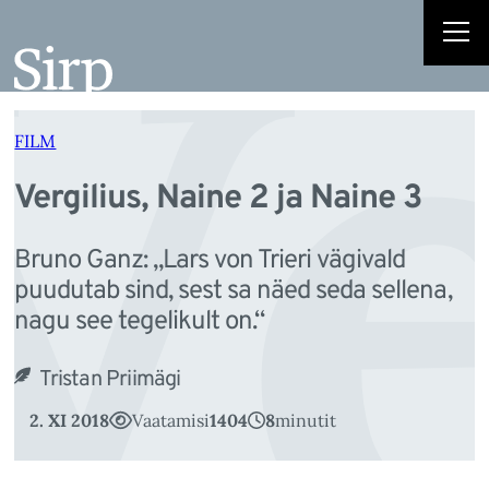
Ve
Liigu
sisu
juurde
FILM
Vergilius, Naine 2 ja Naine 3
Bruno Ganz: „Lars von Trieri vägivald
puudutab sind, sest sa näed seda sellena,
nagu see tegelikult on.“
Tristan Priimägi
2. XI 2018
Vaatamisi
1404
8
minutit