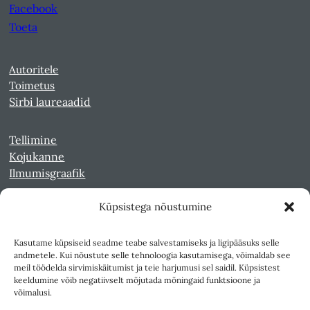
Facebook
Toeta
Autoritele
Toimetus
Sirbi laureaadid
Tellimine
Kojukanne
Ilmumisgraafik
Küpsistega nõustumine
Veebiarhiiv
Sirp pdf-failidena Digaris
Kasutame küpsiseid seadme teabe salvestamiseks ja ligipääsuks selle
Kultuurileht 1994-1997
andmetele. Kui nõustute selle tehnoloogia kasutamisega, võimaldab see
Reede 1989-1990
meil töödelda sirvimiskäitumist ja teie harjumusi sel saidil. Küpsistest
Sirp ja Vasar 1940-1989
keeldumine võib negatiivselt mõjutada mõningaid funktsioone ja
võimalusi.