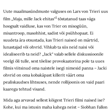
Uute maailmasündmuste valguses on Lars von Trieri uus
1
film „Maja, mille Jack ehitas“
tõstatanud taas väga
hoogsalt vaidluse, kas von Trier on misogüün,
misantroop, masohhist, sadist või psühhopaat. Ei
suudeta ära otsustada, kas Trieri naised on märtrid,
lunastajad või ohvrid. Vihkab ta siis neid naisi või
idealiseerib ta neid? „Jack“ valab sellele diskussioonile
veelgi õli tulle, sest tõelise provokaatorina pole ta uues
filmis viitsinud oma naistele isegi nimesid panna – Jacki
ohvrid on oma kobakäpast killerit väärt oma
pealiskaudses lihtsuses, nende rollijoonis on vaid paari
kaarega tehtud visand.
Mida aga arvavad sellest kõigest Trieri filmi naised ise?
Kohe, kui ma istusin maha kahega neist – Siobhan Fallon