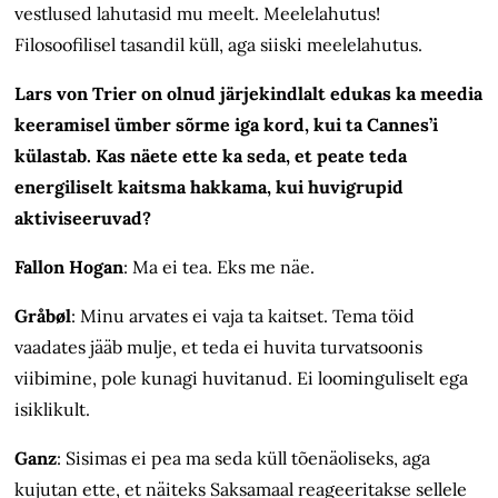
vestlused lahutasid mu meelt. Meelelahutus!
Filosoofilisel tasandil küll, aga siiski meelelahutus.
Lars von Trier on olnud järjekindlalt edukas ka meedia
keeramisel ümber sõrme iga kord, kui ta Cannes’i
külastab. Kas näete ette ka seda, et peate teda
energiliselt kaitsma hakkama, kui huvigrupid
aktiviseeruvad?
Fallon Hogan
: Ma ei tea. Eks me näe.
Gråbøl
: Minu arvates ei vaja ta kaitset. Tema töid
vaadates jääb mulje, et teda ei huvita turvatsoonis
viibimine, pole kunagi huvitanud. Ei loominguliselt ega
isiklikult.
Ganz
:
Sisimas ei pea ma seda küll tõenäoliseks, aga
kujutan ette, et näiteks Saksamaal reageeritakse sellele