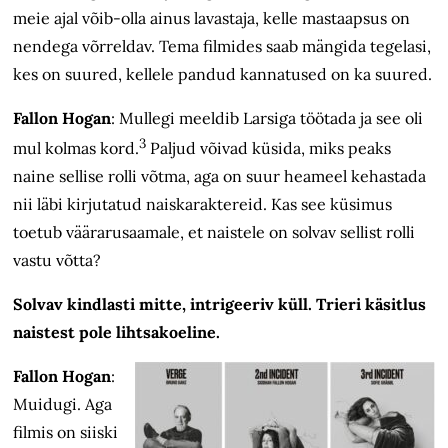
meie ajal võib-olla ainus lavastaja, kelle mastaapsus on
nendega võrreldav. Tema filmides saab mängida tegelasi,
kes on suured, kellele pandud kannatused on ka suured.
Fallon Hogan
:
Mullegi meeldib Larsiga töötada ja see oli
3
mul kolmas kord.
Paljud võivad küsida, miks peaks
naine sellise rolli võtma, aga on suur heameel kehastada
nii läbi kirjutatud naiskaraktereid. Kas see küsimus
toetub väär­arusaamale, et naistele on solvav sellist rolli
vastu võtta?
Solvav kindlasti mitte, intrigeeriv küll. Trieri käsitlus
naistest pole lihtsakoeline.
Fallon Hogan
:
Muidugi. Aga
filmis on siiski