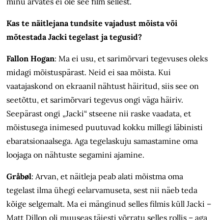
minu arvates ei ole see film sellest.
Kas te näitlejana tundsite vajadust mõista või
mõtestada Jacki tegelast ja tegusid?
Fallon Hogan
: Ma ei usu, et sari­mõrvari tegevuses oleks
midagi mõistuspärast. Neid ei saa mõista. Kui
vaatajaskond on ekraanil nähtust häiritud, siis see on
seetõttu, et sarimõrvari tegevus ongi väga häiriv.
Seepärast ongi „Jacki“ stseene nii raske vaadata, et
mõistusega inimesed puutuvad kokku millegi läbinisti
ebaratsionaalsega. Aga tegelaskuju samastamine oma
loojaga on nähtuste segamini ajamine.
Gråbøl
:
Arvan, et näitleja peab alati mõistma oma
tegelast ilma ühegi eelarvamuseta, sest nii näeb teda
kõige selgemalt. Ma ei mänginud selles filmis küll Jacki –
Matt Dillon oli muuseas täiesti võrratu selles rollis – aga