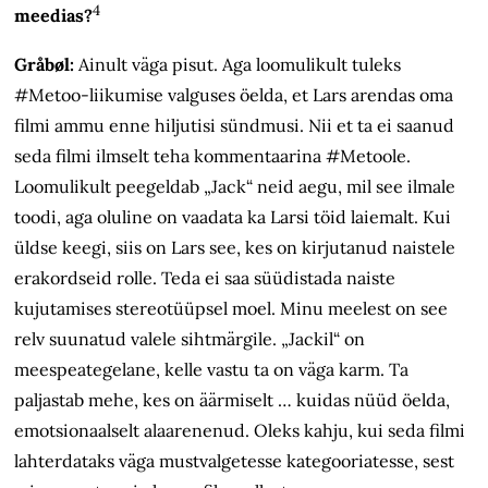
4
meedias?
Gråbøl:
Ainult väga pisut. Aga loomulikult tuleks
#Metoo-liikumise valguses öelda, et Lars arendas oma
filmi ammu enne hiljutisi sündmusi. Nii et ta ei saanud
seda filmi ilmselt teha kommentaarina #Metoole.
Loomulikult peegeldab „Jack“ neid aegu, mil see ilmale
toodi, aga oluline on vaadata ka Larsi töid laiemalt. Kui
üldse keegi, siis on Lars see, kes on kirjutanud naistele
erakordseid rolle. Teda ei saa süüdistada naiste
kujutamises stereotüüpsel moel. Minu meelest on see
relv suunatud valele sihtmärgile. „Jackil“ on
meespeategelane, kelle vastu ta on väga karm. Ta
paljastab mehe, kes on äärmiselt … kuidas nüüd öelda,
emotsionaalselt alaarenenud. Oleks kahju, kui seda filmi
lahterdataks väga mustvalgetesse kategooriatesse, sest