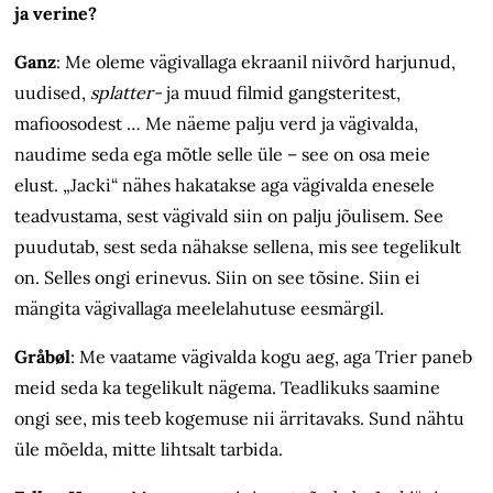
ja verine?
Ganz
:
Me oleme vägivallaga ekraanil niivõrd harjunud,
uudised,
splatter-
ja muud filmid gangsteritest,
mafioosodest … Me näeme palju verd ja vägivalda,
naudime seda ega mõtle selle üle – see on osa meie
elust. „Jacki“ nähes hakatakse aga vägivalda enesele
teadvustama, sest vägivald siin on palju jõulisem. See
puudutab, sest seda nähakse sellena, mis see tegelikult
on. Selles ongi erinevus. Siin on see tõsine. Siin ei
mängita vägivallaga meelelahutuse eesmärgil.
Gråbøl
:
Me vaatame vägivalda kogu aeg, aga Trier paneb
meid seda ka tegelikult nägema. Teadlikuks saamine
ongi see, mis teeb kogemuse nii ärritavaks. Sund nähtu
üle mõelda, mitte lihtsalt tarbida.