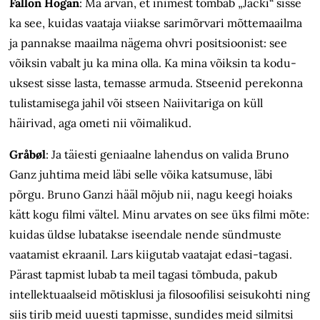
Fallon Hogan
:
Ma arvan, et inimest tõmbab „Jacki“ sisse
ka see, kuidas vaataja viiakse sarimõrvari mõttemaailma
ja pannakse maailma nägema ohvri positsioonist: see
võiksin vabalt ju ka mina olla. Ka mina võiksin ta kodu­
uksest sisse lasta, temasse armuda. Stseenid perekonna
tulistamisega jahil või stseen Naiivitariga on küll
häirivad, aga ometi nii võimalikud.
Gråbøl
:
Ja täiesti geniaalne lahendus on valida Bruno
Ganz juhtima meid läbi selle võika katsumuse, läbi
põrgu. Bruno Ganzi hääl mõjub nii, nagu keegi hoiaks
kätt kogu filmi vältel. Minu arvates on see üks filmi mõte:
kuidas üldse lubatakse iseendale nende sündmuste
vaatamist ekraanil. Lars kiigutab vaatajat edasi-tagasi.
Pärast tapmist lubab ta meil tagasi tõmbuda, pakub
intellektuaalseid mõtisklusi ja filosoofilisi seisukohti ning
siis tirib meid uuesti tapmisse, sundides meid silmitsi