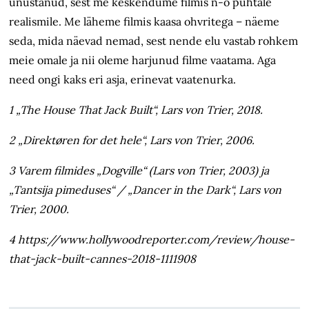
unustanud, sest me keskendume filmis n-ö puhtale
realismile. Me läheme filmis kaasa ohvritega – näeme
seda, mida näevad nemad, sest nende elu vastab rohkem
meie omale ja nii oleme harjunud filme vaatama. Aga
need ongi kaks eri asja, erinevat vaatenurka.
1 „The House That Jack Built“, Lars von Trier, 2018.
2 „Direktøren for det hele“, Lars von Trier, 2006.
3 Varem filmides „Dogville“ (Lars von Trier, 2003) ja
„Tantsija pimeduses“ / „Dancer in the Dark“, Lars von
Trier, 2000.
4 https://www.hollywoodreporter.com/review/house-
that-jack-built-cannes-2018-1111908