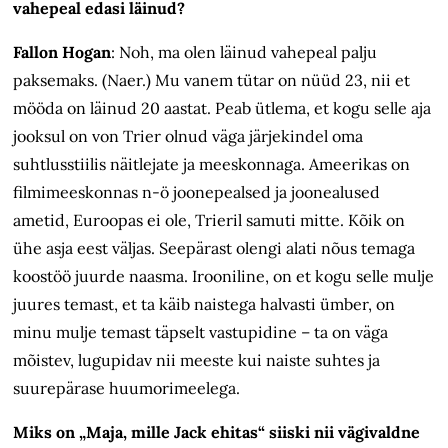
vahepeal edasi läinud?
Fallon Hogan
: Noh, ma olen läinud vahepeal palju
paksemaks. (Naer.) Mu vanem tütar on nüüd 23, nii et
mööda on läinud 20 aastat. Peab ütlema, et kogu selle aja
jooksul on von Trier olnud väga järjekindel oma
suhtlusstiilis näitlejate ja meeskonnaga. Ameerikas on
filmimeeskonnas n-ö joonepealsed ja joonealused
ametid, Euroopas ei ole, Trieril samuti mitte. Kõik on
ühe asja eest väljas. Seepärast olengi alati nõus temaga
koostöö juurde naasma. Irooniline, on et kogu selle mulje
juures temast, et ta käib naistega halvasti ümber, on
minu mulje temast täpselt vastupidine – ta on väga
mõistev, lugupidav nii meeste kui naiste suhtes ja
suurepärase huumorimeelega.
Miks on „Maja, mille Jack ehitas“ siiski nii vägivaldne