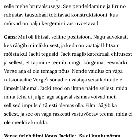
selle mehe brutaalsusega. See pendeldamine ja Bruno
rahustav taustahääl tekitavad konstruktsiooni, kus
mõrvad on palju kergemini vastuvõetavad.
Ganz
:
Mul oli lihtsalt selline positsioon. Nagu advokaat,
kes räägib inimlikkusest, ja keda on vaatajal lihtsam
mõista kui Jacki tegusid. Jack räägib katedraali ehitusest
ja sellest, et tapmine teenib mingit kõrgemat eesmärki,
Verge aga ei ole temaga nõus. Nende vaidlus on väga
ratsionaalne Verge’i sõnad on vaataja seisukohtadele
ilmselt lähemal. Jacki teod on ilmne näide sellest, mida
mina teha ei julge, aga sügaval sisimas võivad meil
sellised impulsid täiesti olemas olla. Film räägib ka
sellest, ja see on väga raskesti vastuvõetav teema, mida ei
ole meeldiv kuulda.
Verge ütleb filmi lõpus Jackile: „Sa ei kuulu põrgu