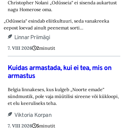
Christopher Nolani „Odüsseia“ ei sisenda aukartust
nagu Homerose oma.‎
„Odüsseia“ esindab eliitkultuuri, seda vanakreeka
eepost loevad ainult peenemat sorti…
Linnar Priimägi
7. VIII 2026
2
minutit
Kuidas armastada, kui ei tea, mis on
armastus
Belgia linnakeses, kus kulgeb „Noorte emade“
sündmustik, pole vaja müütilisi sireene või kük‎loopi,
et elu keeruliseks teha. ‎
Viktoria Korpan
7. VIII 2026
5
minutit