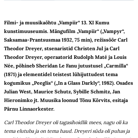
Filmi- ja muusikaõhtu „Vampiir“ 13. XI Kumu
kunstimuuseumis. Mängufilm „Vampiir“ („Vampyr“,
Saksamaa-Prantsusmaa 1932, 75 min), režissöör Carl
Theodor Dreyer, stsenaristid Christen Jul ja Carl
Theodor Dreyer, operaatorid Rudolph Maté ja Louis
Née, põhineb Sheridan Le Fanu jutustusel „Carmilla“
(1871) ja elementidel teistest lühijuttudest tema
kogumikus „Peeglis“ („In a Glass Darkly“, 1982). Osades
Julian West, Maurice Schutz, Sybille Schmitz, Jan
Hieronimko jt. Muusika loonud Tõnu Kõrvits, esitaja
Pärnu Linnaorkester.
Carl Theodor Dreyer oli tagasihoidlik mees, nagu oli ka
tema elutuba ja on tema haud. Dreyeri süda oli puhas ja