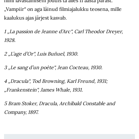
filmi lavastamiseni jõudis ta alles 11 aasta pärast.
„Vampiir“ on aga läinud filmiajalukku teosena, mille
kaalukus ajas järjest kasvab.
1 „La passion de Jeanne d’Arc“, Carl Theodor Dreyer,
1928.
2 „L’age d’Or“, Luis Buñuel, 1930.
3 „Le sang d’un poète“, Jean Cocteau, 1930.
4 „Dracula“, Tod Browning, Karl Freund, 1931;
„Frankenstein“, James Whale, 1931.
5 Bram Stoker, Dracula, Archibald Constable and
Company, 1897.