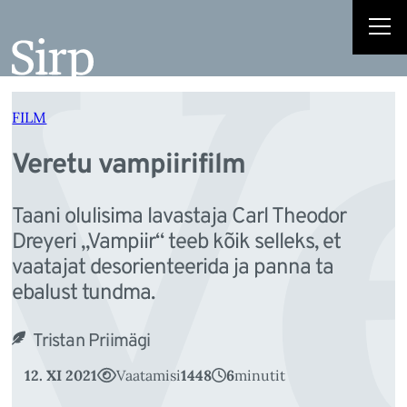
V
Liigu
sisu
juurde
FILM
Veretu vampiirifilm
Taani olulisima lavastaja Carl Theodor
Dreyeri „Vampiir“ teeb kõik selleks, et
vaatajat desorienteerida ja panna ta
ebalust tundma.
Tristan Priimägi
12. XI 2021
Vaatamisi
1448
6
minutit