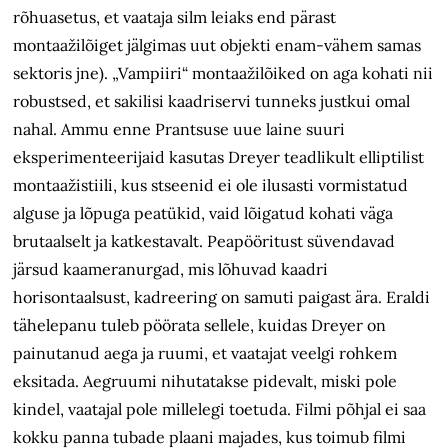
rõhuasetus, et vaataja silm leiaks end pärast
montaažilõiget jälgimas uut objekti enam-vähem samas
sektoris jne). „Vampiiri“ montaažilõiked on aga kohati nii
robustsed, et sakilisi kaadriservi tunneks justkui omal
nahal. Ammu enne Prantsuse uue laine suuri
eksperimenteerijaid kasutas Dreyer teadlikult elliptilist
montaažistiili, kus stseenid ei ole ilusasti vormistatud
alguse ja lõpuga peatükid, vaid lõigatud kohati väga
brutaalselt ja katkestavalt. Peapööritust süvendavad
järsud kaameranurgad, mis lõhuvad kaadri
horisontaalsust, kadreering on samuti paigast ära. Eraldi
tähelepanu tuleb pöörata sellele, kuidas Dreyer on
painutanud aega ja ruumi, et vaatajat veelgi rohkem
eksitada. Aegruumi nihutatakse pidevalt, miski pole
kindel, vaatajal pole millelegi toetuda. Filmi põhjal ei saa
kokku panna tubade plaani majades, kus toimub filmi