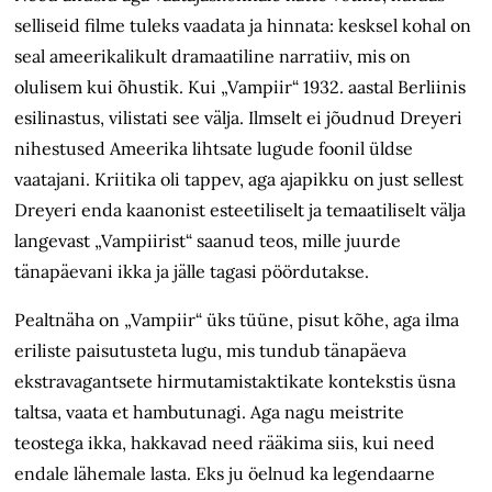
selliseid filme tuleks vaadata ja hinnata: kesksel kohal on
seal ameerikalikult dramaatiline narratiiv, mis on
olulisem kui õhustik. Kui „Vampiir“ 1932. aastal Berliinis
esilinastus, vilistati see välja. Ilmselt ei jõudnud Dreyeri
nihestused Ameerika lihtsate lugude foonil üldse
vaatajani. Kriitika oli tappev, aga ajapikku on just sellest
Dreyeri enda kaanonist esteetiliselt ja temaatiliselt välja
langevast „Vampiirist“ saanud teos, mille juurde
tänapäevani ikka ja jälle tagasi pöördutakse.
Pealtnäha on „Vampiir“ üks tüüne, pisut kõhe, aga ilma
eriliste paisutusteta lugu, mis tundub tänapäeva
ekstravagantsete hirmutamistaktikate kontekstis üsna
taltsa, vaata et hambutunagi. Aga nagu meistrite
teostega ikka, hakkavad need rääkima siis, kui need
endale lähemale lasta. Eks ju öelnud ka legendaarne