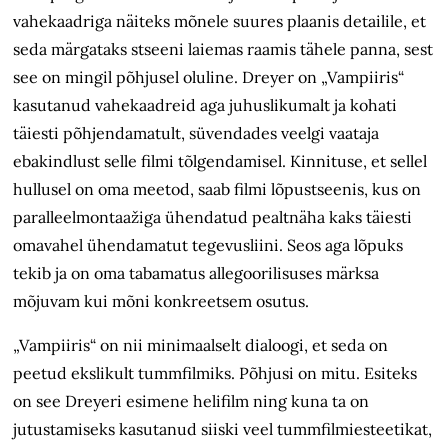
vahekaadriga näiteks mõnele suures plaanis detailile, et
seda märgataks stseeni laiemas raamis tähele panna, sest
see on mingil põhjusel oluline. Dreyer on „Vampiiris“
kasutanud vahekaadreid aga juhuslikumalt ja kohati
täiesti põhjendamatult, süvendades veelgi vaataja
ebakindlust selle filmi tõlgendamisel. Kinnituse, et sellel
hullusel on oma meetod, saab filmi lõpustseenis, kus on
paralleelmontaažiga ühendatud pealtnäha kaks täiesti
omavahel ühendamatut tegevusliini. Seos aga lõpuks
tekib ja on oma tabamatus allegoorilisuses märksa
mõjuvam kui mõni konkreetsem osutus.
„Vampiiris“ on nii minimaalselt dialoogi, et seda on
peetud ekslikult tummfilmiks. Põhjusi on mitu. Esiteks
on see Dreyeri esimene helifilm ning kuna ta on
jutustamiseks kasutanud siiski veel tummfilmiesteetikat,