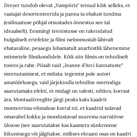
Dreyer tundub olevat „Vampiiris“ teinud kõik selleks, et
vaatajat des­orienteerida ja panna ta ebalust tundma
(esilinastuse põhjal otsustades õnnestus see tal
ideaalselt). Eesmärgi teenistusse on rakendatud
hulgaliselt eriefekte ja filmi iseloomustab läbivalt
ebatavaline, peaaegu lubamatult anarhistlik lähenemine
mitmetele filmikoodidele. Kõik siin filmis on tehniliselt
toores ja rabe. Piisab vaid „Jeanne d’Arci kannatuste“
meenutamisest, et mõista: tegemist pole autori
amatöörlusega, vaid järjekindla tehnilise meetodiga
saavutamaks efekti, et midagi on valesti, nihkes, korrast
ära. Montaažireeglite järgi peaks kaks kaadrit
monteerima võimaluse korral nii, et kaadrid sulavad
omavahel kokku ja moodustavad suurema narratiivse
üksuse (see saavutatakse kas kaamera sünkroonse
liikumisega või jälgitakse, millises ekraani osas on kaadri