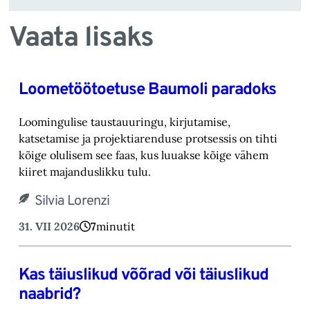
Vaata lisaks
Loometöötoetuse Baumoli paradoks
Loomingulise taustauuringu, kirjutamise,
katsetamise ja projektiarenduse protsessis on tihti
kõige olulisem see faas, kus luuakse kõige vähem
kiiret majanduslikku tulu.
Silvia Lorenzi
31. VII 2026
7
minutit
Kas täiuslikud võõrad või täiuslikud
naabrid?