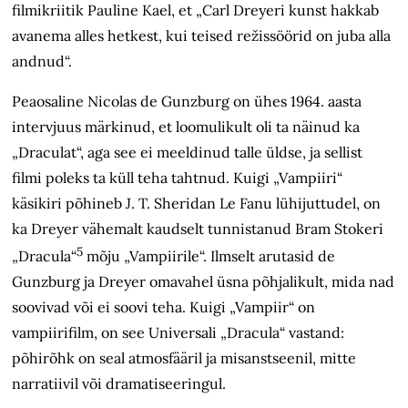
filmikriitik Pauline Kael, et „Carl Dreyeri kunst hakkab
avanema alles hetkest, kui teised režissöörid on juba alla
andnud“.
Peaosaline Nicolas de Gunzburg on ühes 1964. aasta
intervjuus märkinud, et loomulikult oli ta näinud ka
„Draculat“, aga see ei meeldinud talle üldse, ja sellist
filmi poleks ta küll teha tahtnud. Kuigi „Vampiiri“
käsikiri põhineb J. T. Sheridan Le Fanu lühijuttudel, on
ka Dreyer vähemalt kaudselt tunnistanud Bram Stokeri
5
„Dracula“
mõju „Vampiirile“. Ilmselt arutasid de
Gunzburg ja Dreyer omavahel üsna põhjalikult, mida nad
soovivad või ei soovi teha. Kuigi „Vampiir“ on
vampiirifilm, on see Universali „Dracula“ vastand:
põhirõhk on seal atmosfääril ja misanstseenil, mitte
narratiivil või dramatiseeringul.