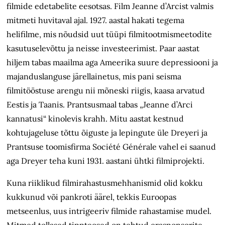
filmide edetabelite eesotsas. Film Jeanne d’Arcist valmis
mitmeti huvitaval ajal. 1927. aastal hakati tegema
helifilme, mis nõudsid uut tüüpi filmitootmismeetodite
kasutuselevõttu ja neisse investeerimist. Paar aastat
hiljem tabas maailma aga Ameerika suure depressiooni ja
majanduslanguse järellainetus, mis pani seisma
filmitööstuse arengu nii mõneski riigis, kaasa arvatud
Eestis ja Taanis. Prantsusmaal tabas „Jeanne d’Arci
kannatusi“ kino­levis krahh. Mitu aastat kestnud
kohtujageluse tõttu õiguste ja lepingute üle Dreyeri ja
Prantsuse toomisfirma Société Générale vahel ei saanud
aga Dreyer teha kuni 1931. aastani ühtki filmiprojekti.
Kuna riiklikud filmirahastusmehhanismid olid kokku
kukkunud või pankroti äärel, tekkis Euroopas
metseenlus, uus intrigeeriv filmide rahastamise mudel.
Mitmed tollased tippteosed on tehtud erasponsorite