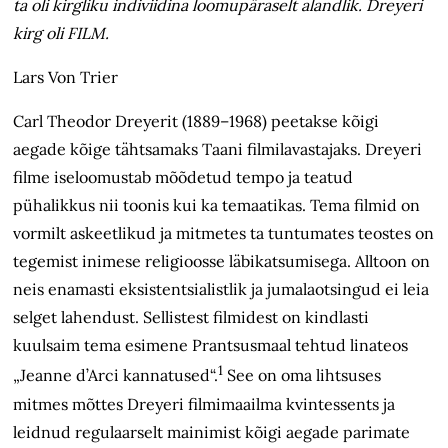
ta oli kirgliku indiviidina loomupäraselt alandlik. Dreyeri
kirg oli FILM.
Lars Von Trier
Carl Theodor Dreyerit (1889–1968) peetakse kõigi
aegade kõige tähtsamaks Taani filmilavastajaks. Dreyeri
filme iseloomustab mõõdetud tempo ja teatud
pühalikkus nii toonis kui ka temaatikas. Tema filmid on
vormilt askeetlikud ja mitmetes ta tuntumates teostes on
tegemist inimese religioosse läbikatsumisega. Alltoon on
neis enamasti eksistentsialistlik ja jumalaotsingud ei leia
selget lahendust. Sellistest filmidest on kindlasti
kuulsaim tema esimene Prantsusmaal tehtud linateos
1
„Jeanne d’Arci kannatused“.
See on oma lihtsuses
mitmes mõttes Dreyeri filmimaailma kvintessents ja
leidnud regulaarselt mainimist kõigi aegade parimate