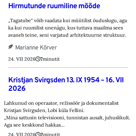
Hirmutunde ruumiline mõõde
„Tagatube“ võib vaadata kui müütilist õuduslugu, aga
ka kui ruumilist unenägu, kus tuttava maailma sees
avaneb teine, seni varjatud arhitektuurne struktuur.
Marianne Kõrver
24. VII 2026
7
minutit
Kristjan Svirgsden 13. IX 1954 – 16. VII
2026
Lahkunud on operaator, režissöör ja dokumentalist
Kristjan Svirgsden, Lobi küla Fellini.
„Mina sattusin televisiooni, tunnistan ausalt, juhuslikult.
Aga see keskkond hakkas…
24. VII 2026
2
minutit