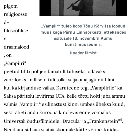
pigem
religioosse
d-
„Vampiir“ tuleb koos Tõnu Kõrvitsa loodud
filosoofilise
muusikaga Pärnu Linnaorkestri ettekandes
d
esitusele 13. novembril Kumu
kunstimuuseumis.
draamalood
Kaader filmist
, on
„Vampiiri“
peetud tihti põhjendamatult tühiseks, odavaks
žanrilooks, milliseid tuli tollal välja omajagu nii filmi
kui ka kirjanduse vallas. Karuteene tegi „Vampiirile“ ka
Saksa päritolu levifirma UFA, kelle tõttu hoiti juba ammu
valmis „Vampiiri“ esilinastust kinni umbes üheksa kuud,
sest taheti anda Euroopa kinolevis enne võimalus
4
Universali õudusfilmidele „Dracula“ ja „Frankenstein“
.
Need andsid aga vaatajaskonnale kätte võtme, kuidas