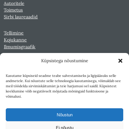
Autoritele
Toimetus
Sirbi laureaadid
Tellimine
Kojukanne
Ilmumisgraafik
Küpsistega nõustumine
Veebiarhiiv
Sirp pdf-failidena Digaris
Kasutame küpsiseid seadme teabe salvestamiseks ja ligipääsuks selle
Kultuurileht 1994-1997
andmetele. Kui nõustute selle tehnoloogia kasutamisega, võimaldab see
Reede 1989-1990
meil töödelda sirvimiskäitumist ja teie harjumusi sel saidil. Küpsistest
Sirp ja Vasar 1940-1989
keeldumine võib negatiivselt mõjutada mõningaid funktsioone ja
võimalusi.
Ligipääsetavus
Kasutustingimused
Nõustun
Teksti- ja andmekaeve
Ei nõustu