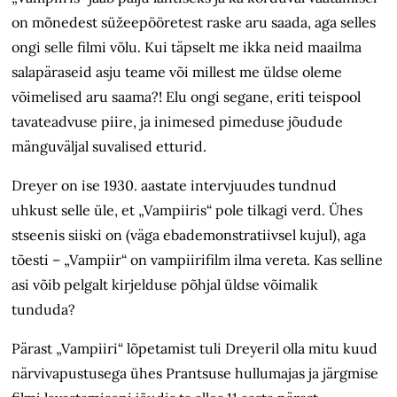
on mõnedest süžeepööretest raske aru saada, aga selles
ongi selle filmi võlu. Kui täpselt me ikka neid maailma
salapäraseid asju teame või millest me üldse oleme
võimelised aru saama?! Elu ongi segane, eriti teispool
tavateadvuse piire, ja inimesed pimeduse jõudude
mänguväljal suvalised etturid.
Dreyer on ise 1930. aastate intervjuudes tundnud
uhkust selle üle, et „Vampiiris“ pole tilkagi verd. Ühes
stseenis siiski on (väga ebademonstratiivsel kujul), aga
tõesti – „Vampiir“ on vampiirifilm ilma vereta. Kas selline
asi võib pelgalt kirjelduse põhjal üldse võimalik
tunduda?
Pärast „Vampiiri“ lõpetamist tuli Dreyeril olla mitu kuud
närvivapustusega ühes Prantsuse hullumajas ja järgmise