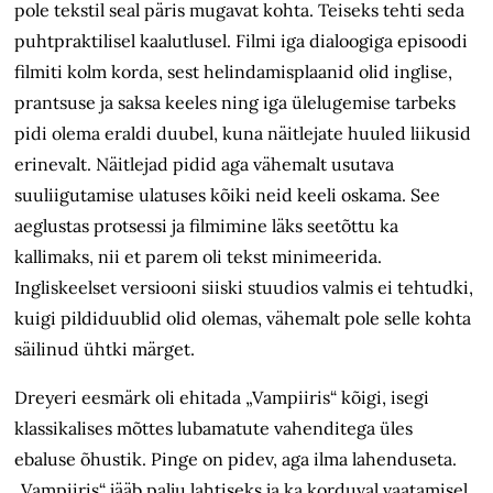
pole tekstil seal päris mugavat kohta. Teiseks tehti seda
puhtpraktilisel kaalutlusel. Filmi iga dialoogiga episoodi
filmiti kolm korda, sest helindamisplaanid olid inglise,
prantsuse ja saksa keeles ning iga ülelugemise tarbeks
pidi olema eraldi duubel, kuna näitlejate huuled liikusid
erinevalt. Näitlejad pidid aga vähemalt usutava
suuliigutamise ulatuses kõiki neid keeli oskama. See
aeglustas protsessi ja filmimine läks seetõttu ka
kallimaks, nii et parem oli tekst minimeerida.
Ingliskeelset versiooni siiski stuudios valmis ei tehtudki,
kuigi pildiduublid olid olemas, vähemalt pole selle kohta
säilinud ühtki märget.
Dreyeri eesmärk oli ehitada „Vampiiris“ kõigi, isegi
klassikalises mõttes lubamatute vahenditega üles
ebaluse õhustik. Pinge on pidev, aga ilma lahenduseta.
„Vampiiris“ jääb palju lahtiseks ja ka korduval vaatamisel