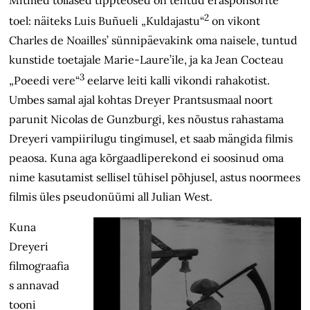
2
toel: näiteks Luis Buñueli „Kuldajastu“
on vikont
Charles de Noailles’ sünnipäevakink oma naisele, tuntud
kunstide toetajale Marie-Laure’ile, ja ka Jean Cocteau
3
„Poeedi vere“
eelarve leiti kalli vikondi rahakotist.
Umbes samal ajal kohtas Dreyer Prantsusmaal noort
parunit Nicolas de Gunzburgi, kes nõustus rahastama
Dreyeri vampiirilugu tingimusel, et saab mängida filmis
peaosa. Kuna aga kõrgaadliperekond ei soosinud oma
nime kasutamist sellisel tühisel põhjusel, astus noormees
filmis üles pseudonüümi all Julian West.
Kuna
Dreyeri
filmograafia
s annavad
tooni