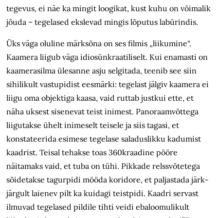
tegevus, ei näe ka mingit loogikat, kust kuhu on võimalik
jõuda – tegelased ekslevad mingis lõputus labürindis.
Üks väga oluline märksõna on ses filmis „liikumine“.
Kaamera liigub väga idiosünkraatiliselt. Kui enamasti on
kaamerasilma ülesanne asju selgitada, teenib see siin
sihilikult vastupidist eesmärki: tegelast jälgiv kaamera ei
liigu oma objektiga kaasa, vaid ruttab justkui ette, et
näha uksest sisenevat teist inimest. Panoraamvõttega
liigutakse ühelt inimeselt teisele ja siis tagasi, et
konstateerida esimese tegelase saladuslikku kadumist
kaadrist. Teisal tehakse toas 360kraadine pööre
näitamaks vaid, et tuba on tühi. Pikkade relssvõtetega
sõidetakse tagurpidi mööda koridore, et paljastada järk-
järgult laienev pilt ka kuidagi teistpidi. Kaadri servast
ilmuvad tegelased pildile tihti veidi ebaloomulikult