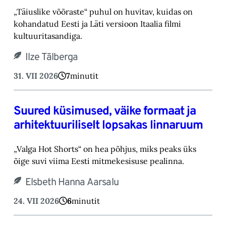
„Täiuslike võõraste“ puhul on huvitav, kuidas on
kohandatud Eesti ja Läti versioon Itaalia filmi
kultuuritasandiga.
Ilze Tālberga
31. VII 2026
7
minutit
Suured küsimused, väike formaat ja
arhitektuuriliselt lopsakas linnaruum
„Valga Hot Shorts“ on hea põhjus, miks peaks üks
õige suvi viima Eesti mitmekesisuse pealinna.
Elsbeth Hanna Aarsalu
24. VII 2026
6
minutit