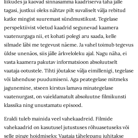
liikudes ja kaovad sinnasamma kaadriserva taha jälle
tagasi, justkui oleks nähtav pilt suvaliselt välja rebitud
katke mingist suuremast sündmustikust. Tegelase
perspektiivist võetud kaadrid segunevad kaamera
vaatenurgaga nii, et kohati polegi aru saada, kelle
silmade läbi me tegevust näeme. Ja vahel toimub tegevus
üldse unenäos, siis jälle ärkveloleku ajal. Nagu näha, ei
vasta kaamera pakutav informatsioon absoluutselt
vaataja ootustele. Tihti jõutakse välja eimillenigi, tegelase
või lahenduse puudumiseni. Aga peategelase mitmeks
jagunemine, stseen kirstus lamava minategelase
vaatenurgast, on vaieldamatult absoluutne filmikunsti
klassika ning unustamatu episood.
Eraldi tuleb mainida veel vahekaadreid. Filmide
vahekaadrid on kasutusel jutustuses rõhuasetuseks või
selle pinge hoidmiseks: Vaataja tähelepanu juhitakse