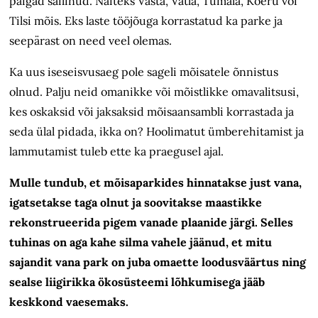
paigad säilinud. Näiteks Vasta, Vatla, Tumala, Koeru või
Tilsi mõis. Eks laste tööjõuga korrastatud ka parke ja
seepärast on need veel olemas.
Ka uus iseseisvusaeg pole sageli mõisatele õnnistus
olnud. Palju neid omanikke või mõistlikke omavalitsusi,
kes oskaksid või jaksaksid mõisaansambli korrastada ja
seda ülal pidada, ikka on? Hoolimatut ümberehitamist ja
lammutamist tuleb ette ka praegusel ajal.
Mulle tundub, et mõisaparkides hinnatakse just vana,
igatsetakse taga olnut ja soovitakse maastikke
rekonstrueerida pigem vanade plaanide järgi. Selles
tuhinas on aga kahe silma vahele jäänud, et mitu
sajandit vana park on juba omaette loodusväärtus ning
sealse liigirikka ökosüsteemi lõhkumisega jääb
keskkond vaesemaks.