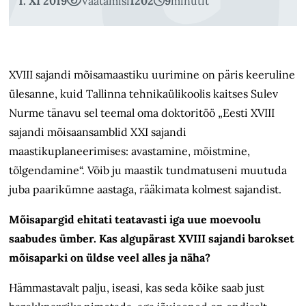
1. XI 2019
Vaatamisi
1202
9
minutit
XVIII sajandi mõisamaastiku uurimine on päris keeruline
ülesanne, kuid Tallinna tehnikaülikoolis kaitses Sulev
Nurme tänavu sel teemal oma doktoritöö „Eesti XVIII
sajandi mõisaansamblid XXI sajandi
maastikuplaneerimises: avastamine, mõistmine,
tõlgendamine“. Võib ju maastik tundmatuseni muutuda
juba paarikümne aastaga, rääkimata kolmest sajandist.
Mõisapargid ehitati teatavasti iga uue moevoolu
saabudes ümber. Kas algupärast XVIII sajandi barokset
mõisaparki on üldse veel alles ja näha?
Hämmastavalt palju, iseasi, kas seda kõike saab just