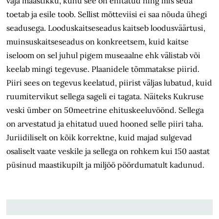
vaja maastikku, kuhu see on ehitatud ning mis seda
toetab ja esile toob. Sellist mõtteviisi ei saa nõuda ühegi
seadusega. Looduskaitseseadus kaitseb loodusväärtusi,
muinsuskaitseseadus on konkreetsem, kuid kaitse
iseloom on sel juhul pigem museaalne ehk välistab või
keelab mingi tegevuse. Plaanidele tõmmatakse piirid.
Piiri sees on tegevus keelatud, piirist väljas lubatud, kuid
ruumitervikut sellega sageli ei tagata. Näiteks Kukruse
veski ümber on 50meetrine ehituskeeluvöönd. Sellega
on arvestatud ja ehitatud uued hooned selle piiri taha.
Juriidiliselt on kõik korrektne, kuid majad sulgevad
osaliselt vaate veskile ja sellega on rohkem kui 150 aastat
püsinud maastikupilt ja miljöö pöördumatult kadunud.