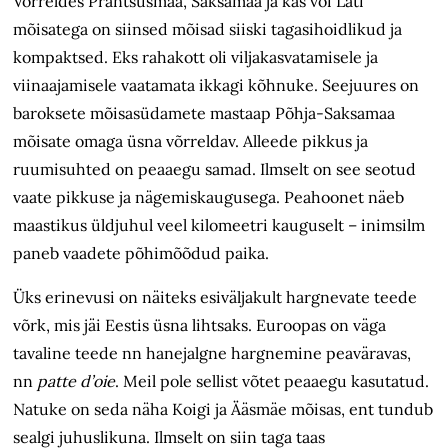
Võrreldes Prantsusmaa, Saksamaa ja kas või Läti
mõisatega on siinsed mõisad siiski tagasihoidlikud ja
kompaktsed. Eks rahakott oli viljakasvatamisele ja
viinaajamisele vaatamata ikkagi kõhnuke. Seejuures on
baroksete mõisasüdamete mastaap Põhja-Saksamaa
mõisate omaga üsna võrreldav. Alleede pikkus ja
ruumisuhted on peaaegu samad. Ilmselt on see seotud
vaate pikkuse ja nägemiskaugusega. Peahoonet näeb
maastikus üldjuhul veel kilomeetri kauguselt – inimsilm
paneb vaadete põhimõõdud paika.
Üks erinevusi on näiteks esiväljakult hargnevate teede
võrk, mis jäi Eestis üsna lihtsaks. Euroopas on väga
tavaline teede nn hanejalgne hargnemine peaväravas,
nn
patte d’oie
. Meil pole sellist võtet peaaegu kasutatud.
Natuke on seda näha Koigi ja Ääsmäe mõisas, ent tundub
sealgi juhuslikuna. Ilmselt on siin taga taas