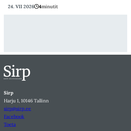
24. VII 2026
4
minutit
Sirp
Harju 1, 10146 Tallinn
sirp@sirp.ee
Facebook
Toeta