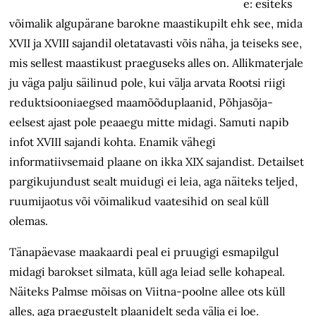
e: esiteks
võimalik algu­pärane barokne maastikupilt ehk see, mida
XVII ja XVIII sajandil oletatavasti võis näha, ja teiseks see,
mis sellest maastikust praeguseks alles on. Allik­materjale
ju väga palju säilinud pole, kui välja arvata Rootsi riigi
reduktsiooniaegsed maamõõduplaanid, Põhjasõja-
eelsest ajast pole peaaegu mitte midagi. Samuti napib
infot XVIII sajandi kohta. Enamik vähegi
informatiivsemaid plaane on ikka XIX sajandist. Detailset
pargikujundust sealt muidugi ei leia, aga näiteks teljed,
ruumijaotus või võimalikud vaatesihid on seal küll
olemas.
Tänapäevase maakaardi peal ei pruugigi esmapilgul
midagi barokset silmata, küll aga leiad selle kohapeal.
Näiteks Palmse mõisas on Viitna-poolne allee ots küll
alles, aga praegustelt plaanidelt seda välja ei loe.