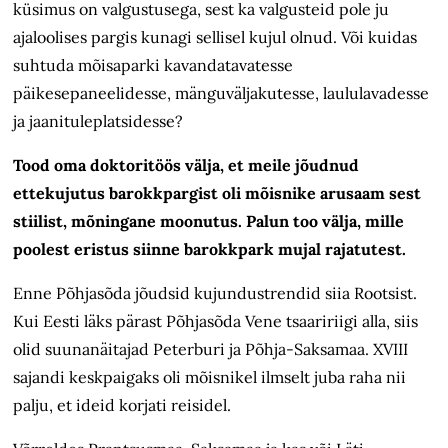
küsimus on valgustusega, sest ka valgusteid pole ju
ajaloolises pargis kunagi sellisel kujul olnud. Või kuidas
suhtuda mõisaparki kavandatavatesse
päikesepaneelidesse, mänguväljakutesse, laululavadesse
ja jaanituleplatsidesse?
Tood oma doktoritöös välja, et meile jõudnud
ettekujutus barokkpargist oli mõisnike arusaam sest
stiilist, mõningane moonutus. Palun too välja, mille
poolest eristus siinne barokkpark mujal rajatutest.
Enne Põhjasõda jõudsid kujundustrendid siia Rootsist.
Kui Eesti läks pärast Põhjasõda Vene tsaaririigi alla, siis
olid suunanäitajad Peterburi ja Põhja-Saksamaa. XVIII
sajandi keskpaigaks oli mõisnikel ilmselt juba raha nii
palju, et ideid korjati reisidel.