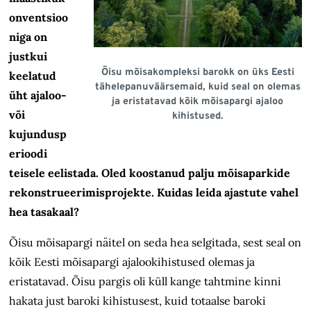
onventsioo
niga on
justkui
Õisu mõisakompleksi barokk on üks Eesti
keelatud
tähelepanuväärsemaid, kuid seal on olemas
üht ajaloo-
ja eristatavad kõik mõisapargi ajaloo
või
kihistused.
kujundusp
erioodi
teisele eelistada. Oled koostanud palju mõisaparkide
rekonstrueerimisprojekte. Kuidas leida ajastute vahel
hea tasakaal?
Õisu mõisapargi näitel on seda hea selgitada, sest seal on
kõik Eesti mõisapargi ajalookihistused olemas ja
eristatavad. Õisu pargis oli küll kange tahtmine kinni
hakata just baroki kihistusest, kuid totaalse baroki