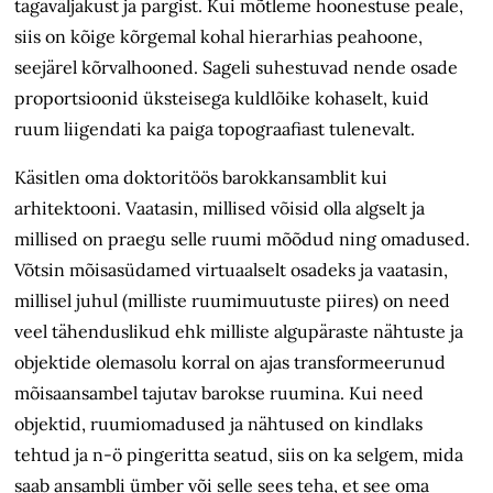
tagaväljakust ja pargist. Kui mõtleme hoonestuse peale,
siis on kõige kõrgemal kohal hierarhias peahoone,
seejärel kõrvalhooned. Sageli suhestuvad nende osade
proportsioonid üksteisega kuldlõike kohaselt, kuid
ruum liigendati ka paiga topograafiast tulenevalt.
Käsitlen oma doktoritöös barokk­ansamblit kui
arhitektooni. Vaatasin, millised võisid olla algselt ja
millised on praegu selle ruumi mõõdud ning omadused.
Võtsin mõisasüdamed virtuaalselt osadeks ja vaatasin,
millisel juhul (milliste ruumimuutuste piires) on need
veel tähenduslikud ehk milliste algu­päraste nähtuste ja
objektide olemasolu korral on ajas transformeerunud
mõisaansambel tajutav barokse ruumina. Kui need
objektid, ruumiomadused ja nähtused on kindlaks
tehtud ja n-ö pinge­ritta seatud, siis on ka selgem, mida
saab ansambli ümber või selle sees teha, et see oma