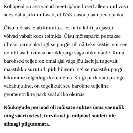
Kohapeal on aga vanad meetrijämedused alleepuud võsa
sees näha ja kinnitavad, et 1753. aasta plaan peab paika.
Õisu mõisas leiab kinnitust, et mitu kihti ja ajastut
võivad vabalt koos toimida. Õisu mõisaparki peetakse
üheks paremaks Inglise pargistiili näiteks Eestis, ent see
on ühtlasi Liivimaa barokkpargi väga uhke näide. Kuna
baroksed teljed on omal ajal väga jõuliselt ja tugevalt
maastikku surutud, pidi hilisem Inglise maastikupargi
liikumine telgedega kohanema. Kuigi park näib praegu
vabakujuline, on tegelikult see barokne teljeline
geomeetriline park seal all ka olemas.
Nõukogude periood oli mõisate suhtes üsna vaenulik
ning väärtustest, tervikust ja miljööst sõideti üle
silmagi pilgutamata.