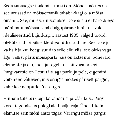
Seda vanaaegse ihalemist tõesti on. Mõnes mõttes on
see arusaadav: mõisaomanik tahab ikkagi olla mõisa
omanik. See, millest unistatakse, pole siiski ei barokk ega
mõni muu mõisaansambli algupärane kihistus, vaid
idealiseeritud kujutluspilt aastast 1905: valged toolid,
õlgkübarad, pitsilise kleidiga tüdrukud jne. See pole ju
ka halb ja kui keegi suudab selle ellu viia, see oleks väga
äge. Sellist päris mõisaparki, kus on aktsente, põnevaid
elemente ja elu, meil ju tegelikult nii väga polegi.
Pargivaresid on Eesti täis, aga parki ju pole, õigemini
võib need vähesed, mis on igas mõttes päriselt pargid,
kahe käe näppudel üles lugeda.
Hinnata tuleks ikkagi ka vanadust ja väärikust. Pargi
kordategemiseks polegi alati palju vaja. Ühe kirkaima
elamuse sain mõni aasta tagasi Varangu mõisa pargis.