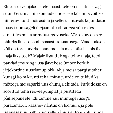
Ehitussurve ajaloolistele maastikele on maailmas väga
suur. Eesti maapiirkondades pole see küsimus võib-olla
nii terav, kuid mõisasüda ja sellest lähtuvalt kujundatud
maastik on sageli ülejäänud kohtadega võrreldes
atraktiivsem ka arendustegevuseks. Võrreldav on see
näiteks ilusate loodusmaastike saatusega. Vaadatakse, et
küll on tore järveke, paneme siia maja püsti – mis üks
maja ikka teeb? Majale lisandub aga teine maja, teed,
parklad jms ning ilusa järvekese ümber kerkib
järjekordne uuselamuplokk. Ahja mõisa pargist taheti
kunagi kolm krunti teha, minu juurde on tuldud ka
mõttega mõisaparki uus elumaja ehitada. Parkidesse on
soovitud teha reoveepumplat ja püstitada
päiksepaneele. Ehitamine kui inimtegevusega
paratamatult kaasnev nähtus on loomulik ja pole
iseenesest ju halb, kuid selle käigus ei tohi kahjustada