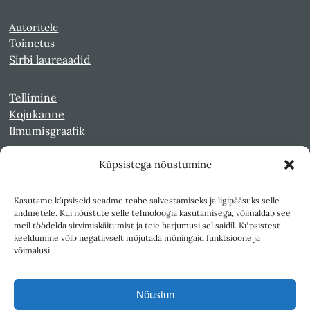
Autoritele
Toimetus
Sirbi laureaadid
Tellimine
Kojukanne
Ilmumisgraafik
Küpsistega nõustumine
Veebiarhiiv
Sirp pdf-failidena Digaris
Kasutame küpsiseid seadme teabe salvestamiseks ja ligipääsuks selle
Kultuurileht 1994-1997
andmetele. Kui nõustute selle tehnoloogia kasutamisega, võimaldab see
Reede 1989-1990
meil töödelda sirvimiskäitumist ja teie harjumusi sel saidil. Küpsistest
Sirp ja Vasar 1940-1989
keeldumine võib negatiivselt mõjutada mõningaid funktsioone ja
võimalusi.
Ligipääsetavus
Kasutustingimused
Nõustun
Teksti- ja andmekaeve