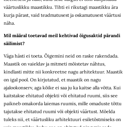
väärtuslikku maastikku. Tihti ei rikutagi maastikku ära
kurja pärast, vaid teadmatusest ja oskamatusest väärtusi
näha.
Mil määral toetavad meil kehtivad õigusaktid pärandi
säilimist?
Väga hästi ei toeta. Õigemini neid on raske rakendada.
Maastik on vaieldav ja mitmeti mõistetav nähtus,
kindlasti mitte nii konkreetne nagu arhitektuur. Maastik
on igal pool. On kirjutatud, et maastik on nagu
ajalookonserv, aga kõike ei saa ju ka kaitse alla võtta. Kui
kaitstakse ehitatud objekti või ehitatud ruumi, siis see
paikneb omakorda laiemas ruumis, mille omaduste tõttu
tajutakse ehitatud ruumi või objekti väärtust. Mõelda
tuleks nii, et väärtusliku arhitektuuri esiletõstmiseks on