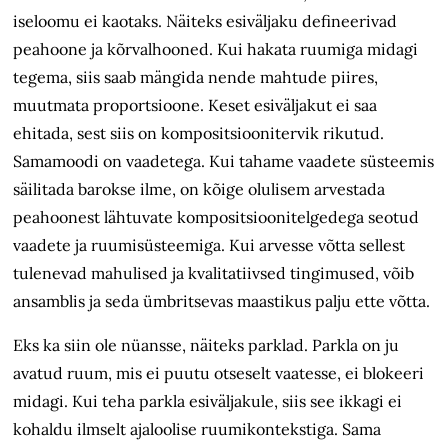
iseloomu ei kaotaks. Näiteks esiväljaku defineerivad
peahoone ja kõrvalhooned. Kui hakata ruumiga midagi
tegema, siis saab mängida nende mahtude piires,
muutmata proportsioone. Keset esiväljakut ei saa
ehitada, sest siis on kompositsiooni­tervik rikutud.
Samamoodi on vaadetega. Kui tahame vaadete süsteemis
säilitada barokse ilme, on kõige olulisem arvestada
peahoonest lähtuvate kompositsioonitelgedega seotud
vaadete ja ruumisüsteemiga. Kui arvesse võtta sellest
tulenevad mahulised ja kvalitatiivsed tingimused, võib
ansamblis ja seda ümbritsevas maastikus palju ette võtta.
Eks ka siin ole nüansse, näiteks parklad. Parkla on ju
avatud ruum, mis ei puutu otseselt vaatesse, ei blokeeri
midagi. Kui teha parkla esiväljakule, siis see ikkagi ei
kohaldu ilmselt ajaloolise ruumikontekstiga. Sama