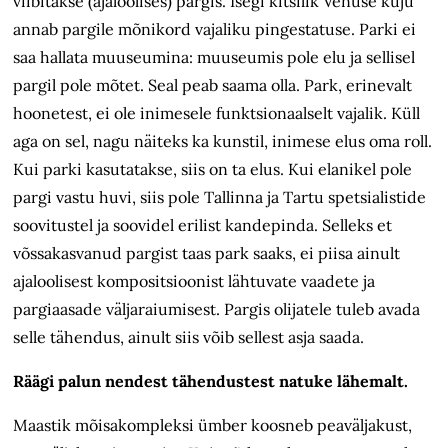
viibitakse (ajaloolises) pargis. Isegi kitšilik Venuse kuju
annab pargile mõnikord vajaliku pingestatuse. Parki ei
saa hallata muuseumina: muuseumis pole elu ja sellisel
pargil pole mõtet. Seal peab saama olla. Park, erinevalt
hoonetest, ei ole inimesele funktsionaalselt vajalik. Küll
aga on sel, nagu näiteks ka kunstil, inimese elus oma roll.
Kui parki kasutatakse, siis on ta elus. Kui elanikel pole
pargi vastu huvi, siis pole Tallinna ja Tartu spetsialistide
soovitustel ja soovidel erilist kandepinda. Selleks et
võssakasvanud pargist taas park saaks, ei piisa ainult
ajaloolisest kompositsioonist lähtuvate vaadete ja
pargiaasade väljaraiumisest. Pargis olijatele tuleb avada
selle tähendus, ainult siis võib sellest asja saada.
Räägi palun nendest tähendustest natuke lähemalt.
Maastik mõisakompleksi ümber koosneb peaväljakust,