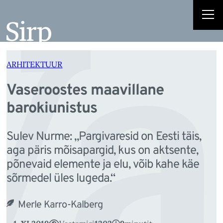
Va
Liigu
sisu
juurde
ARHITEKTUUR
Vaseroostes maavillane
barokiunistus
Sulev Nurme: „Pargivaresid on Eesti täis,
aga päris mõisapargid, kus on aktsente,
põnevaid elemente ja elu, võib kahe käe
sõrmedel üles lugeda.“
Merle Karro-Kalberg