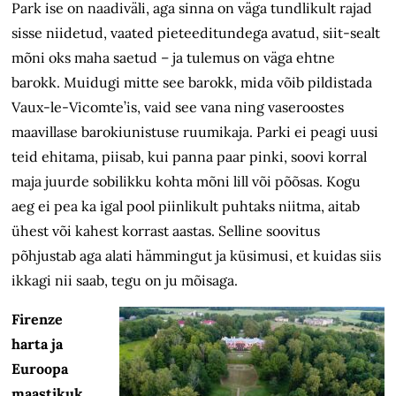
Park ise on naadiväli, aga sinna on väga tundlikult rajad
sisse niidetud, vaated pieteeditundega avatud, siit-sealt
mõni oks maha saetud – ja tulemus on väga ehtne
barokk. Muidugi mitte see barokk, mida võib pildistada
Vaux-le-Vicomte’is, vaid see vana ning vaseroostes
maavillase barokiunistuse ruumikaja. Parki ei peagi uusi
teid ehitama, piisab, kui panna paar pinki, soovi korral
maja juurde sobilikku kohta mõni lill või põõsas. Kogu
aeg ei pea ka igal pool piinlikult puhtaks niitma, aitab
ühest või kahest korrast aastas. Selline soovitus
põhjustab aga alati hämmingut ja küsimusi, et kuidas siis
ikkagi nii saab, tegu on ju mõisaga.
Firenze
harta ja
Euroopa
maastikuk