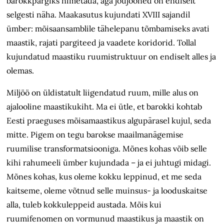
barokkpargiks nimetada, aga jõujooned on endiselt
selgesti näha. Maakasutus kujundati XVIII sajandil
ümber: mõisaansamblile tähelepanu tõmbamiseks avati
maastik, rajati pargiteed ja vaadete koridorid. Tollal
kujundatud maastiku ruumistruktuur on endiselt alles ja
olemas.
Miljöö on üldistatult liigendatud ruum, mille alus on
ajalooline maastikukiht. Ma ei ütle, et barokki kohtab
Eesti praeguses mõisamaastikus algupärasel kujul, seda
mitte. Pigem on tegu barokse maailmanägemise
ruumilise transformatsiooniga. Mõnes kohas võib selle
kihi rahumeeli ümber kujundada – ja ei juhtugi midagi.
Mõnes kohas, kus oleme kokku leppinud, et me seda
kaitseme, oleme võtnud selle muinsus- ja looduskaitse
alla, tuleb kokkuleppeid austada. Mõis kui
ruumifenomen on vormunud maastikus ja maastik on