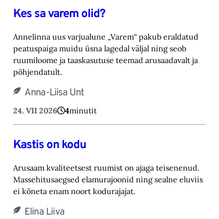
Kes sa varem olid?
Annelinna uus varjualune „Varem“ pakub eraldatud
peatuspaiga muidu üsna lagedal väljal ning seob
ruumiloome ja taaskasutuse teemad arusaadavalt ja
põhjendatult.
Anna-Liisa Unt
24. VII 2026
4
minutit
Kastis on kodu
Arusaam kvaliteetsest ruumist on ajaga teisenenud.
Massehitusaegsed elamurajoonid ning sealne eluviis
ei kõneta enam noort kodurajajat.
Elina Liiva