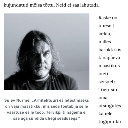
kujundatud mõisa tõttu. Neid ei saa lahutada.
Raske on
üheselt
öelda,
milles
barokk siis
tänapäeva
maastikus
õieti
seisneb.
Toetusin
oma
Sulev Nurme: „Arhitektuuri esiletõstmiseks
otsingutes
on vaja maastikku, mis seda toetab ja selle
väärtuse esile toob. Tervikpilti nägema ei
kahele
saa aga sundida ühegi seadusega.“
tugipunktil