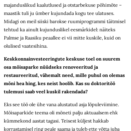
majanduslikud kaalutlused ja otstarbekuse põhimõte –
maastik tuli ju ümber kujundada kogu tee ulatuses.
Midagi on meil siiski barokse ruumiprogrammi täitmisel
tehtud ka ainult kujunduslikel eesmärkidel: näiteks
Palmse ja Raasiku peaallee ei vii mitte kuskile, kuid on
olulised vaatesihina.
Keskkonnainvesteeringute keskuse toel on suurem
osa mõisaparke nüüdseks renoveeritud ja
restaureeritud, vähemalt need, mille puhul on olemas
mõni hea hing, kes neist hoolib. Kas su doktoritöö
tulemusi saab veel kuskil rakendada?
Eks see töö ole ühe vana alustatud asja lõpuleviimine.
Mõisaparkide teema oli mõneti palju aktuaalsem ehk
kümmekond aastat tagasi. Teisest küljest hakkab
korrastamisel ring peale saama ja tuleb ette võtta juba