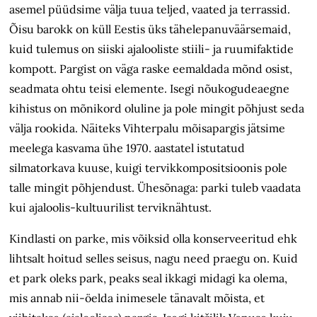
asemel püüdsime välja tuua teljed, vaated ja terrassid.
Õisu barokk on küll Eestis üks tähelepanuväärsemaid,
kuid tulemus on siiski ajalooliste stiili- ja ruumifaktide
kompott. Pargist on väga raske eemaldada mõnd osist,
seadmata ohtu teisi elemente. Isegi nõukogudeaegne
kihistus on mõnikord oluline ja pole mingit põhjust seda
välja rookida. Näiteks Vihterpalu mõisapargis jätsime
meelega kasvama ühe 1970. aastatel istutatud
silmatorkava kuuse, kuigi tervikkompositsioonis pole
talle mingit põhjendust. Ühesõnaga: parki tuleb vaadata
kui ajaloolis-kultuurilist terviknähtust.
Kindlasti on parke, mis võiksid olla konserveeritud ehk
lihtsalt hoitud selles seisus, nagu need praegu on. Kuid
et park oleks park, peaks seal ikkagi midagi ka olema,
mis annab nii-öelda inimesele tänavalt mõista, et