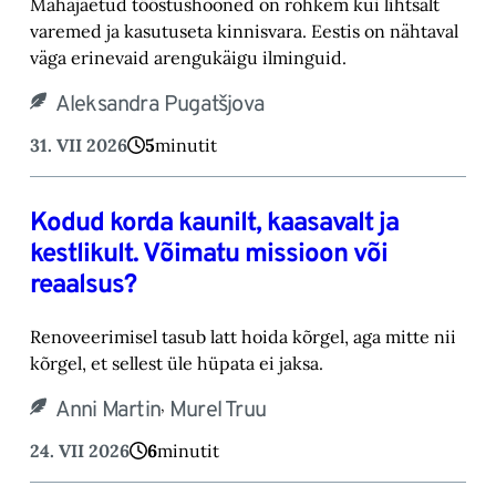
Mahajäetud tööstushooned on rohkem kui lihtsalt
varemed ja kasutuseta kinnisvara. Eestis on nähtaval
väga erinevaid arengukäigu ilminguid.
Aleksandra Pugatšjova
31. VII 2026
5
minutit
Kodud korda kaunilt, kaasavalt ja
kestlikult. Võimatu missioon või
reaalsus?
Renoveerimisel tasub latt hoida kõrgel, aga mitte nii
kõrgel, et sellest üle hüpata ei jaksa.
,
Anni Martin
Murel Truu
24. VII 2026
6
minutit