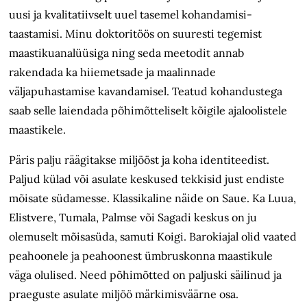
uusi ja kvalitatiivselt uuel tasemel kohandamisi-
taastamisi. Minu doktoritöös on suuresti tegemist
maastikuanalüüsiga ning seda meetodit annab
rakendada ka hiiemetsade ja maalinnade
väljapuhastamise kavandamisel. Teatud kohandustega
saab selle laiendada põhimõtteliselt kõigile ajaloolistele
maastikele.
Päris palju räägitakse miljööst ja koha identiteedist.
Paljud külad või asulate keskused tekkisid just endiste
mõisate südamesse. Klassikaline näide on Saue. Ka Luua,
Elistvere, Tumala, Palmse või Sagadi keskus on ju
olemuselt mõisasüda, samuti Koigi. Barokiajal olid vaated
peahoonele ja peahoonest ümbruskonna maastikule
väga olulised. Need põhimõtted on paljuski säilinud ja
praeguste asulate miljöö märkimisväärne osa.