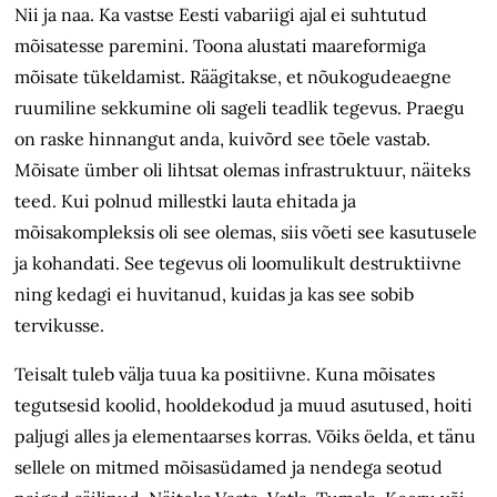
Nii ja naa. Ka vastse Eesti vabariigi ajal ei suhtutud
mõisatesse paremini. Toona alustati maareformiga
mõisate tükeldamist. Räägitakse, et nõukogudeaegne
ruumiline sekkumine oli sageli teadlik tegevus. Praegu
on raske hinnangut anda, kuivõrd see tõele vastab.
Mõisate ümber oli lihtsat olemas infrastruktuur, näiteks
teed. Kui polnud millestki lauta ehitada ja
mõisakompleksis oli see olemas, siis võeti see kasutusele
ja kohandati. See tegevus oli loomulikult destruktiivne
ning kedagi ei huvitanud, kuidas ja kas see sobib
tervikusse.
Teisalt tuleb välja tuua ka positiivne. Kuna mõisates
tegutsesid koolid, hooldekodud ja muud asutused, hoiti
paljugi alles ja elementaarses korras. Võiks öelda, et tänu
sellele on mitmed mõisasüdamed ja nendega seotud