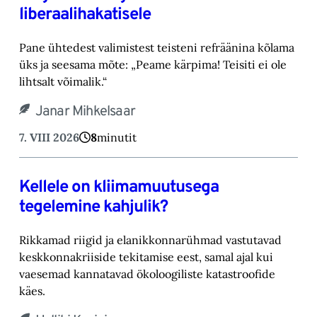
liberaalihakatisele
Pane ühtedest valimistest teisteni refräänina kõlama
üks ja seesama mõte: „Peame kärpima! ‎Teisiti ei ole
lihtsalt võimalik.“‎
Janar Mihkelsaar
7. VIII 2026
8
minutit
Kellele on kliimamuutusega
tegelemine kahjulik?
Rikkamad riigid ja elanikkonnarühmad vastutavad
keskkonnakriiside tekitamise eest, samal ajal kui
vaesemad kannatavad ökoloogiliste katastroofide
käes.