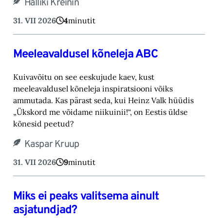
Halliki Kreinin
31. VII 2026
4
minutit
Meeleavaldusel kõneleja ABC
Kuivavõitu on see eeskujude kaev, kust
meeleavaldusel kõneleja inspiratsiooni võiks
ammutada. Kas pärast seda, kui Heinz Valk hüüdis
„Ükskord me võidame niikuinii!“, on Eestis üldse
kõnesid peetud?
Kaspar Kruup
31. VII 2026
9
minutit
Miks ei peaks valitsema ainult
asjatundjad?