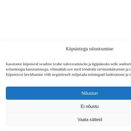
Küpsistega nõustumine
Kasutame küpsiseid seadme teabe salvestamiseks ja ligipääsuks selle andmet
tehnoloogia kasutamisega, võimaldab see meil töödelda sirvimiskäitumist ja te
Küpsistest keeldumine võib negatiivselt mõjutada mõningaid funktsioone ja v
Nõustun
Ei nõustu
Vaata sätteid