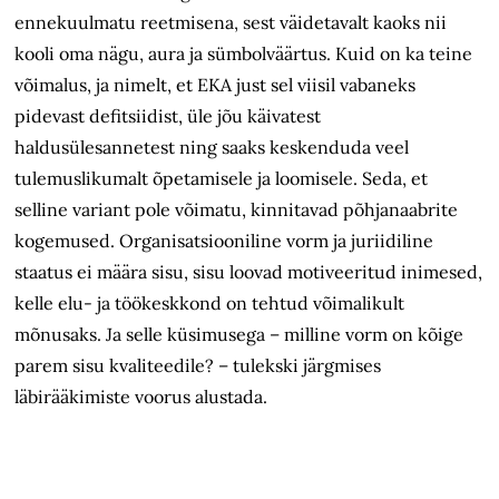
ennekuulmatu reetmisena, sest väidetavalt kaoks nii
kooli oma nägu, aura ja sümbolväärtus. Kuid on ka teine
võimalus, ja nimelt, et EKA just sel viisil vabaneks
pidevast defitsiidist, üle jõu käivatest
haldusülesannetest ning saaks keskenduda veel
tulemuslikumalt õpetamisele ja loomisele. Seda, et
selline variant pole võimatu, kinnitavad põhjanaabrite
kogemused. Organisatsiooniline vorm ja juriidiline
staatus ei määra sisu, sisu loovad motiveeritud inimesed,
kelle elu- ja töökeskkond on tehtud võimalikult
mõnusaks. Ja selle küsimusega – milline vorm on kõige
parem sisu kvaliteedile? – tulekski järgmises
läbirääkimiste voorus alustada.