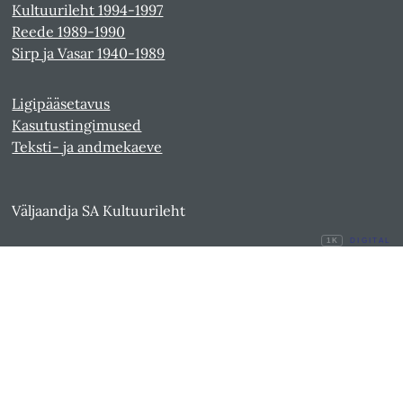
Kultuurileht 1994-1997
Reede 1989-1990
Sirp ja Vasar 1940-1989
Ligipääsetavus
Kasutustingimused
Teksti- ja andmekaeve
Väljaandja SA Kultuurileht
1K
DIGITAL