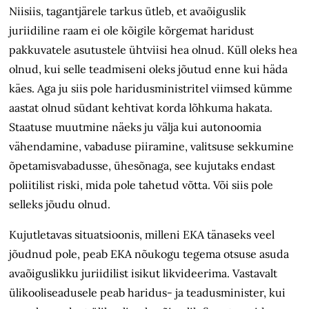
Niisiis, tagantjärele tarkus ütleb, et avaõiguslik
juriidiline raam ei ole kõigile kõrgemat haridust
pakkuvatele asutustele ühtviisi hea olnud. Küll oleks hea
olnud, kui selle teadmiseni oleks jõutud enne kui häda
käes. Aga ju siis pole haridusministritel viimsed kümme
aastat olnud südant kehtivat korda lõhkuma hakata.
Staatuse muutmine näeks ju välja kui autonoomia
vähendamine, vabaduse piiramine, valitsuse sekkumine
õpetamisvabadusse, ühesõnaga, see kujutaks endast
poliitilist riski, mida pole tahetud võtta. Või siis pole
selleks jõudu olnud.
Kujutletavas situatsioonis, milleni EKA tänaseks veel
jõudnud pole, peab EKA nõukogu tegema otsuse asuda
avaõiguslikku juriidilist isikut likvideerima. Vastavalt
ülikooliseadusele peab haridus- ja teadusminister, kui