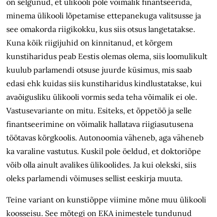
on selgunud, et ülikooli pole võimalik finantseerida,
minema ülikooli lõpetamise ettepanekuga valitsusse ja
see omakorda riigikokku, kus siis otsus langetatakse.
Kuna kõik riigijuhid on kinnitanud, et kõrgem
kunstiharidus peab Eestis olemas olema, siis loomulikult
kuulub parlamendi otsuse juurde küsimus, mis saab
edasi ehk kuidas siis kunstiharidus kindlustatakse, kui
avaõigusliku ülikooli vormis seda teha võimalik ei ole.
Vastusevariante on mitu. Esiteks, et õppetöö ja selle
finantseerimine on võimalik hallatava riigiasutusena
töötavas kõrgkoolis. Autonoomia väheneb, aga väheneb
ka varaline vastutus. Kuskil pole öeldud, et doktoriõpe
võib olla ainult avalikes ülikoolides. Ja kui olekski, siis
oleks parlamendi võimuses sellist eeskirja muuta.
Teine variant on kunstiõppe viimine mõne muu ülikooli
koosseisu. See mõtegi on EKA inimestele tundunud