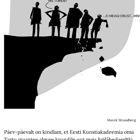
Marek Strandberg
Päev-päevalt on kindlam, et Eesti Kunstiakadeemia oma
Tartu maantee alguse krundile uut maja ligilähedaseltki