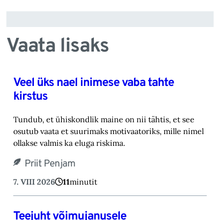
Vaata lisaks
Veel üks nael inimese vaba tahte
kirstus
Tundub, et ühiskondlik maine on nii tähtis, et see
osutub vaata et suurimaks motivaatoriks, ‎mille nimel
ollakse valmis ka eluga riskima.‎
Priit Penjam
7. VIII 2026
11
minutit
Teejuht võimujanusele