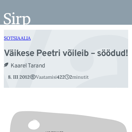
Vä
Liigu
sisu
juurde
SOTSIAALIA
Väikese Peetri võileib – söödud!
Kaarel Tarand
8. III 2012
Vaatamisi
422
2
minutit