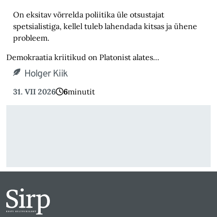
On eksitav võrrelda poliitika üle otsustajat
spetsialistiga, kellel tuleb lahendada kitsas ja ühene
probleem.
Demokraatia kriitikud on Platonist alates…
Holger Kiik
31. VII 2026
6
minutit