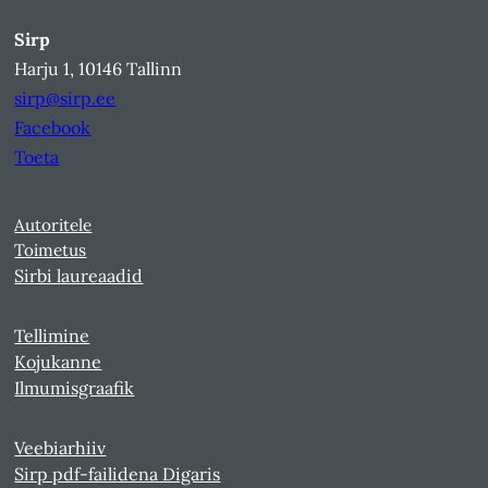
Sirp
Harju 1, 10146 Tallinn
sirp@sirp.ee
Facebook
Toeta
Autoritele
Toimetus
Sirbi laureaadid
Tellimine
Kojukanne
Ilmumisgraafik
Veebiarhiiv
Sirp pdf-failidena Digaris