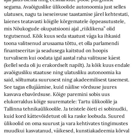
segama. Avaõiguslike ülikoolide autonoomia just selles
ulatuses, nagu ta iseseisvuse taastamise järel kehtestati,
laienes teatavasti kõigile kõrgematele õppeasutustele,
mis Nõukogude okupatsiooni ajal „riiklikena” olid
tegutsenud. Kõik kuus seda staatust väga ka ihkasid
toona valitsenud arusaama tõttu, et olla parlamendi
finantseeritav ja seadusega kaitstud on hoopis
turvalisem kui oodata igal aastal raha valitsuse käest
(kellel seda oli ju erakordselt napilt). Ja kõik kuus endale
avaõigusliku staatuse ning ulatusliku autonoomia ka
said, sõltumata suurusest ning akadeemilisest tasemest.
See tagas ellujäämise, kuid näilise võrdsuse juures
kasvava ebavõrdsuse. Kõige paremini sobis uus
elukorraldus kõige suurematele: Tartu ülikoolile ja
Tallinna tehnikaülikoolile. Ja teistele õieti ei sobinudki,
kuid kord kättevõidetust oli ka raske loobuda. Suured
ülikoolid on oma suurust ja vara kehtivates tingimustes
muudkui kasvatanud, väikesed, kunstiakadeemia kõrval