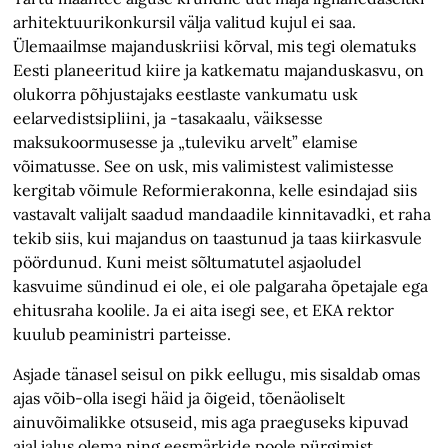
arhitektuurikonkursil välja valitud kujul ei saa.
Ülemaailmse majanduskriisi kõrval, mis tegi olematuks
Eesti planeeritud kiire ja katkematu majanduskasvu, on
olukorra põhjustajaks eestlaste vankumatu usk
eelarvedistsipliini, ja -tasakaalu, väiksesse
maksukoormusesse ja „tuleviku arvelt” elamise
võimatusse. See on usk, mis valimistest valimistesse
kergitab võimule Reformierakonna, kelle esindajad siis
vastavalt valijalt saadud mandaadile kinnitavadki, et raha
tekib siis, kui majandus on taastunud ja taas kiirkasvule
pöördunud. Kuni meist sõltumatutel asjaoludel
kasvuime sündinud ei ole, ei ole palgaraha õpetajale ega
ehitusraha koolile. Ja ei aita isegi see, et EKA rektor
kuulub peaministri parteisse.
Asjade tänasel seisul on pikk eellugu, mis sisaldab omas
ajas võib-olla isegi häid ja õigeid, tõenäoliselt
ainuvõimalikke otsuseid, mis aga praeguseks kipuvad
ajal jalus olema ning eesmärkide poole pürgimist