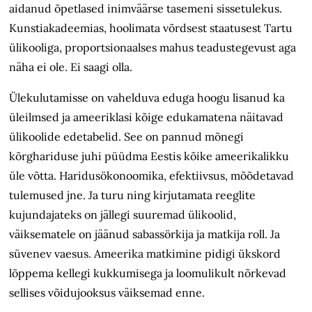
aidanud õpetlased inimväärse tasemeni sissetulekus.
Kunstiakadeemias, hoolimata võrdsest staatusest Tartu
ülikooliga, proportsionaalses mahus teadustegevust aga
näha ei ole. Ei saagi olla.
Ülekulutamisse on vahelduva eduga hoogu lisanud ka
üleilmsed ja ameeriklasi kõige edukamatena näitavad
ülikoolide edetabelid. See on pannud mõnegi
kõrghariduse juhi püüdma Eestis kõike ameerikalikku
üle võtta. Haridusökonoomika, efektiivsus, mõõdetavad
tulemused jne. Ja turu ning kirjutamata reeglite
kujundajateks on jällegi suuremad ülikoolid,
väiksematele on jäänud sabassörkija ja matkija roll. Ja
süvenev vaesus. Ameerika matkimine pidigi ükskord
lõppema kellegi kukkumisega ja loomulikult nõrkevad
sellises võidujooksus väiksemad enne.