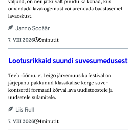
väljund, on neil jätkuvalt puudu ka kohad, ‎kus
omandada lavakogemust või arendada baastasemel
lavaoskust.‎
Janno Sooäär
7. VIII 2026
9
minutit
Lootusrikkaid suundi suvesumedusest
Teeb rõõmu, et Leigo järvemuusika festival on
järjepanu pakkunud klassikalise kerge suve-‎
kontserdi formaadi kõrval lava uudisteostele ja
uudsetele sulamitele.‎
Liis Rull
7. VIII 2026
4
minutit