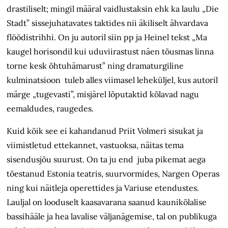
drastiliselt; mingil määral vaidlustaksin ehk ka laulu „Die
Stadt” sissejuhatavates taktides nii äkiliselt ähvardava
flöödistrihhi. On ju autoril siin pp ja Heinel tekst „Ma
kaugel horisondil kui uduviirastust näen tõusmas linna
torne kesk õhtuhämarust” ning dramaturgiline
kulminatsioon tuleb alles viimasel leheküljel, kus autoril
märge „tugevasti”, misjärel lõputaktid kõlavad nagu
eemaldudes, raugedes.
Kuid kõik see ei kahandanud Priit Volmeri sisukat ja
viimistletud ettekannet, vastuoksa, näitas tema
sisendusjõu suurust. On ta ju end juba pikemat aega
tõestanud Estonia teatris, suurvormides, Nargen Operas
ning kui näitleja operettides ja Variuse etendustes.
Lauljal on looduselt kaasavarana saanud kaunikõlalise
bassihääle ja hea lavalise väljanägemise, tal on publikuga