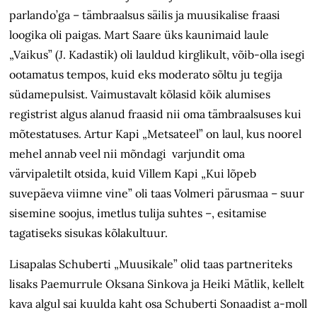
parlando’ga – tämbraalsus säilis ja muusikalise fraasi
loogika oli paigas. Mart Saare üks kaunimaid laule
„Vaikus” (J. Kadastik) oli lauldud kirglikult, võib-olla isegi
ootamatus tempos, kuid eks moderato sõltu ju tegija
südamepulsist. Vaimustavalt kõlasid kõik alumises
registrist algus alanud fraasid nii oma tämbraalsuses kui
mõtestatuses. Artur Kapi „Metsateel” on laul, kus noorel
mehel annab veel nii mõndagi varjundit oma
värvipaletilt otsida, kuid Villem Kapi „Kui lõpeb
suvepäeva viimne vine” oli taas Volmeri pärusmaa – suur
sisemine soojus, imetlus tulija suhtes –, esitamise
tagatiseks sisukas kõlakultuur.
Lisapalas Schuberti „Muusikale” olid taas partneriteks
lisaks Paemurrule Oksana Sinkova ja Heiki Mätlik, kellelt
kava algul sai kuulda kaht osa Schuberti Sonaadist a-moll