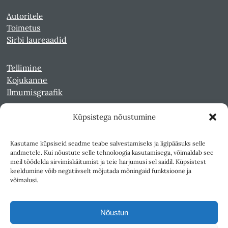
Autoritele
Toimetus
Sirbi laureaadid
Tellimine
Kojukanne
Ilmumisgraafik
Küpsistega nõustumine
Veebiarhiiv
Sirp pdf-failidena Digaris
Kasutame küpsiseid seadme teabe salvestamiseks ja ligipääsuks selle
Kultuurileht 1994-1997
andmetele. Kui nõustute selle tehnoloogia kasutamisega, võimaldab see
Reede 1989-1990
meil töödelda sirvimiskäitumist ja teie harjumusi sel saidil. Küpsistest
Sirp ja Vasar 1940-1989
keeldumine võib negatiivselt mõjutada mõningaid funktsioone ja
võimalusi.
Ligipääsetavus
Kasutustingimused
Nõustun
Teksti- ja andmekaeve