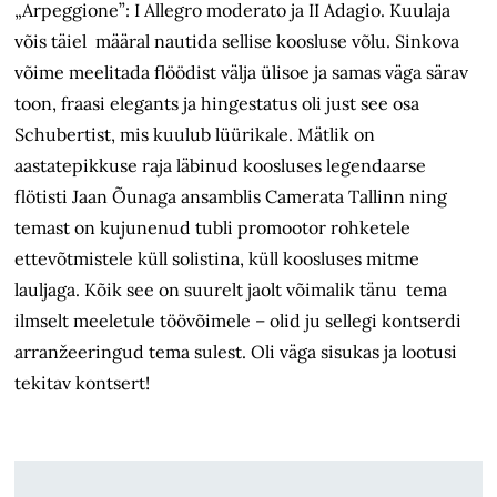
„Arpeggione”: I Allegro moderato ja II Adagio. Kuulaja
võis täiel määral nautida sellise koosluse võlu. Sinkova
võime meelitada flöödist välja ülisoe ja samas väga särav
toon, fraasi elegants ja hingestatus oli just see osa
Schubertist, mis kuulub lüürikale. Mätlik on
aastatepikkuse raja läbinud koosluses legendaarse
flötisti Jaan Õunaga ansamblis Camerata Tallinn ning
temast on kujunenud tubli promootor rohketele
ettevõtmistele küll solistina, küll koosluses mitme
lauljaga. Kõik see on suurelt jaolt võimalik tänu tema
ilmselt meeletule töövõimele – olid ju sellegi kontserdi
arranžeeringud tema sulest. Oli väga sisukas ja lootusi
tekitav kontsert!