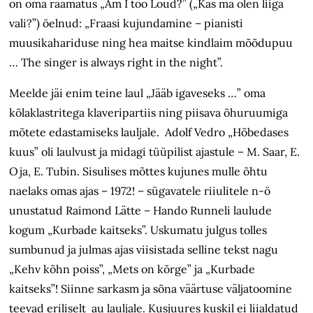
on oma raamatus „Am I too Loud?” („Kas ma olen liiga
vali?”) öelnud: „Fraasi kujundamine – pianisti
muusikahariduse ning hea maitse kindlaim mõõdupuu
… The singer is always right in the night”.
Meelde jäi enim teine laul „Jääb igaveseks …” oma
kõlaklastritega klaveripartiis ning piisava õhuruumiga
mõtete edastamiseks lauljale. Adolf Vedro „Hõbedases
kuus” oli laulvust ja midagi tüüpilist ajastule – M. Saar, E.
Oja, E. Tubin. Sisulises mõttes kujunes mulle õhtu
naelaks omas ajas – 1972! – sügavatele riiulitele n-ö
unustatud Raimond Lätte – Hando Runneli laulude
kogum „Kurbade kaitseks”. Uskumatu julgus tolles
sumbunud ja julmas ajas viisistada selline tekst nagu
„Kehv kõhn poiss”, „Mets on kõrge” ja „Kurbade
kaitseks”! Siinne sarkasm ja sõna väärtuse väljatoomine
teevad eriliselt au lauljale. Kusjuures kuskil ei liialdatud