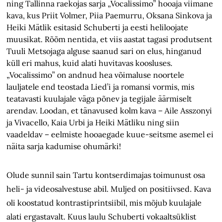
ning Tallinna raekojas sarja „Vocalissimo” hooaja viimane
kava, kus Priit Volmer, Piia Paemurru, Oksana Sinkova ja
Heiki Mätlik esitasid Schuberti ja eesti heliloojate
muusikat. Rõõm nentida, et viis aastat tagasi produtsent
Tuuli Metsojaga alguse saanud sari on elus, hinganud
küll eri mahus, kuid alati huvitavas koosluses.
„Vocalissimo” on andnud hea võimaluse noortele
lauljatele end teostada Lied’i ja romansi vormis, mis
teatavasti kuulajale väga põnev ja tegijale äärmiselt
arendav. Loodan, et tänavused kolm kava – Aile Asszonyi
ja Vivacello, Kaia Urbi ja Heiki Mätliku ning siin
vaadeldav – eelmiste hooaegade kuue-seitsme asemel ei
näita sarja kadumise ohumärki!
Olude sunnil sain Tartu kontserdimajas toimunust osa
heli- ja videosalvestuse abil. Muljed on positiivsed. Kava
oli koostatud kontrastiprintsiibil, mis mõjub kuulajale
alati ergastavalt. Kuus laulu Schuberti vokaaltsüklist