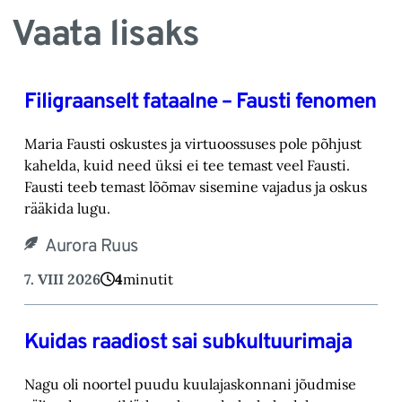
Vaata lisaks
Filigraanselt fataalne – Fausti fenomen
Maria Fausti oskustes ja virtuoossuses pole põhjust
kahelda, kuid need üksi ei tee temast ‎veel Fausti.
Fausti teeb temast lõõmav sisemine vajadus ja oskus
rääkida lugu.‎
Aurora Ruus
7. VIII 2026
4
minutit
Kuidas raadiost sai subkultuurimaja
Nagu oli noortel puudu kuulajaskonnani jõudmise