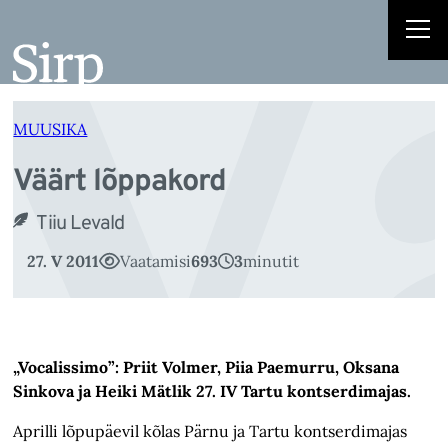
V
Liigu
sisu
juurde
MUUSIKA
Väärt lõppakord
Tiiu Levald
27. V 2011
Vaatamisi
693
3
minutit
„Vocalissimo”: Priit Volmer, Piia Paemurru, Oksana
Sinkova ja Heiki Mätlik 27. IV Tartu kontserdimajas.
Aprilli lõpupäevil kõlas Pärnu ja Tartu kontserdimajas