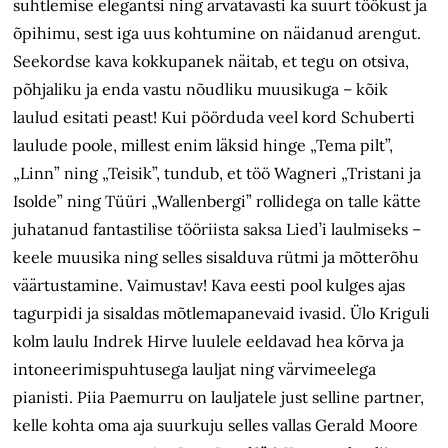
suhtlemise elegantsi ning arvatavasti ka suurt töökust ja
õpihimu, sest iga uus kohtumine on näidanud arengut.
Seekordse kava kokkupanek näitab, et tegu on otsiva,
põhjaliku ja enda vastu nõudliku muusikuga – kõik
laulud esitati peast! Kui pöörduda veel kord Schuberti
laulude poole, millest enim läksid hinge „Tema pilt”,
„Linn” ning „Teisik”, tundub, et töö Wagneri „Tristani ja
Isolde” ning Tüüri „Wallenbergi” rollidega on talle kätte
juhatanud fantastilise tööriista saksa Lied’i laulmiseks –
keele muusika ning selles sisalduva rütmi ja mõtterõhu
väärtustamine. Vaimustav! Kava eesti pool kulges ajas
tagurpidi ja sisaldas mõtlemapanevaid ivasid. Ülo Kriguli
kolm laulu Indrek Hirve luulele eeldavad hea kõrva ja
intoneerimispuhtusega lauljat ning värvimeelega
pianisti. Piia Paemurru on lauljatele just selline partner,
kelle kohta oma aja suurkuju selles vallas Gerald Moore