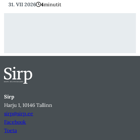
31. VII 2026
4
minutit
Sirp
Harju 1, 10146 Tallinn
sirp@sirp.ee
Facebook
Toeta