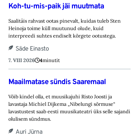
Koh-tu-mis-paik jäi muutmata
Saalitäis rahvast ootas pinevalt, kuidas tuleb Sten
Heinoja toime küll muutunud olude, kuid
‎interpreedi suhtes endiselt kõrgete ootustega.‎
Säde Einasto
7. VIII 2026
4
minutit
Maailmatase sündis Saaremaal
Võib kindel olla, et muusikajuhi Risto Joosti ja
lavastaja Michiel Dijkema „Nibelungi sõrmuse“
lavastustest saab eesti muusikateatri üks selle sajandi
olulisem sündmus.
Auri Jürna