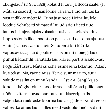
„Luigelaul” (D 957, 1828) kõlasid kitarri ja flöödi saatel (H.
Mätliku seaded). Omanäoline variant, kuid tekitas ka
vastandlikke mõtteid. Kuna just need Heine luulele
loodud Schuberti viimased laulud said täiesti uue
laulustiili ajendajaks vokaalmuusikas – neis sisalduv
impressionistlik element on pea sajand ees oma ajastust
– ning samas avaldub neis Schuberti kui lüüriku
vapustav traagika ülijõuliselt, siis on nii mõnegi laulu
puhul hädaohtlik lahutada laul klaveripartiis sisalduvast
koguväärtusest. Näiteks kohe esimesena kõlanud „Atlas”,
kus tekst „Ma, vaene Atlas! Terve suur maailm, suur
valude maailm on minu kanda! … ” (tlk A. Sang) kajab
kindlalt kõigis kolmes noodireas ja nii õrnad pillid nagu
flööt ja kitarr jätavad paratamatult klaveripartiis
väljendatu ränkraske koorma laulja õlgadele! Kuid see oli
vahest ka ainus laul, milles need vastuolud mõjusid nii