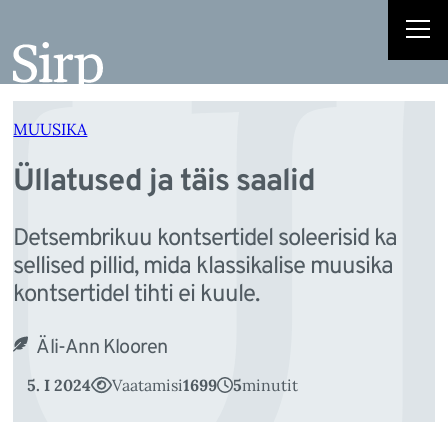
Ül
Liigu
sisu
juurde
MUUSIKA
Üllatused ja täis saalid
Detsembrikuu kontsertidel soleerisid ka
sellised pillid, mida klassikalise muusika
kontsertidel tihti ei kuule.
Äli-Ann Klooren
5. I 2024
Vaatamisi
1699
5
minutit