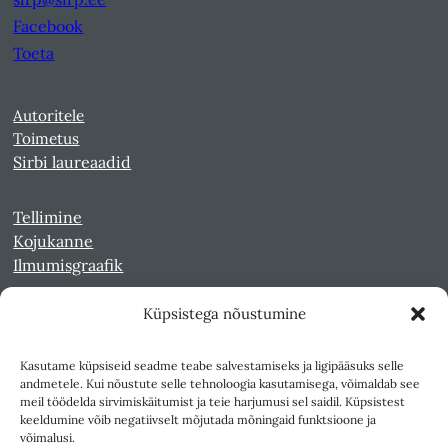
Facebook
Toeta
Autoritele
Toimetus
Sirbi laureaadid
Tellimine
Kojukanne
Ilmumisgraafik
Küpsistega nõustumine
Veebiarhiiv
Sirp pdf-failidena Digaris
Kasutame küpsiseid seadme teabe salvestamiseks ja ligipääsuks selle
Kultuurileht 1994-1997
andmetele. Kui nõustute selle tehnoloogia kasutamisega, võimaldab see
Reede 1989-1990
meil töödelda sirvimiskäitumist ja teie harjumusi sel saidil. Küpsistest
Sirp ja Vasar 1940-1989
keeldumine võib negatiivselt mõjutada mõningaid funktsioone ja
võimalusi.