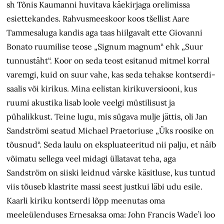
sh Tõnis Kaumanni huvitava käekirjaga orelimissa
esiettekandes. Rahvusmeeskoor koos tšellist Aare
Tammesaluga kandis aga taas hiilgavalt ette Giovanni
Bonato ruumilise teose „Signum magnum“ ehk „Suur
tunnustäht“. Koor on seda teost esitanud mitmel korral
varemgi, kuid on suur vahe, kas seda tehakse kontserdi­
saalis või kirikus. Mina eelistan kiriku­versiooni, kus
ruumi akustika lisab loole veelgi müstilisust ja
pühalikkust. Teine lugu, mis sügava mulje jättis, oli Jan
Sandströmi seatud Michael Praetoriuse „Üks roosike on
tõusnud“. Seda laulu on ekspluateeritud nii palju, et näib
võimatu sellega veel midagi üllatavat teha, aga
Sandström on siiski leidnud värske käsitluse, kus tuntud
viis tõuseb klastrite massi seest justkui läbi udu esile.
Kaarli kiriku kontserdi lõpp meenutas oma
meeleülenduses Ernesaksa oma: John Francis Wade’i loo