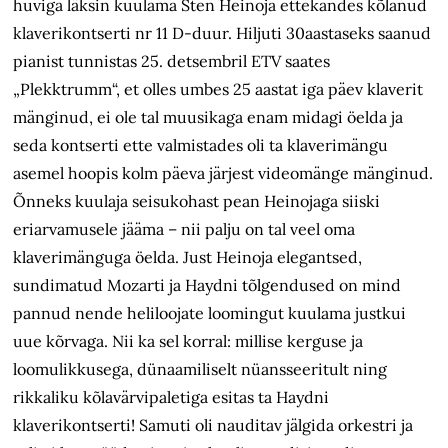
huviga läksin kuulama Sten Heinoja ettekandes kõlanud
klaverikontserti nr 11 D-duur. Hiljuti 30aastaseks saanud
pianist tunnistas 25. detsembril ETV saates
„Plekktrumm“, et olles umbes 25 aastat iga päev klaverit
mänginud, ei ole tal muusikaga enam midagi öelda ja
seda kontserti ette valmistades oli ta klaverimängu
asemel hoopis kolm päeva järjest videomänge mänginud.
Õnneks kuulaja seisukohast pean Heinojaga siiski
eriarvamusele jääma – nii palju on tal veel oma
klaverimänguga öelda. Just Heinoja elegantsed,
sundimatud Mozarti ja Haydni tõlgendused on mind
pannud nende heliloojate loomingut kuulama justkui
uue kõrvaga. Nii ka sel korral: millise kerguse ja
loomulikkusega, dünaamiliselt nüansseeritult ning
rikkaliku kõlavärvipaletiga esitas ta Haydni
klaverikontserti! Samuti oli nauditav jälgida orkestri ja