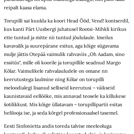
reipalt kaasa elama.
Torupilli sai kuulda ka koori Head Ööd, Vend! kontserdil,
kus kanti Pärt Uusbergi juhatusel Rootsi-Mihkli kirikus
ette tuntud ja mitte nii tuntud jõulu­laule. Imeilus
kavavalik ja suurepärane esitus, aga kõige sügavama
mulje jättis Otepää vaimulik rahvaviis „Oh Aadam, sino
essitüs“, mille oli koorile ja toru­pillile seadnud Margo
Kõlar. Vaimulikele rahvalauludele on omane nn
keerutustega laulmine ning Kõlar on torupilli
meloodialegi lisanud selliseid keerutusi – väikseid
kaunistavaid eellööke, mis annavad teosele ka killukese
šotilikkust. Mis kõige üllatavam – torupillipartii esitas
helilooja ise, ja seda kõrgel professionaalsel tasemel.
Eesti Sinfonietta andis toreda talvise meeleoluga