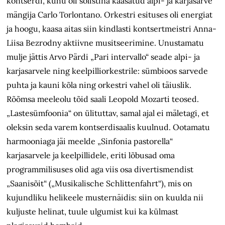
kontserdi, kuhu oli solistina kaasatud alpi- ja karjasarve
mängija Carlo Torlontano. Orkestri esituses oli energiat
ja hoogu, kaasa aitas siin kindlasti kontsertmeistri Anna-
Liisa Bezrodny aktiivne musitseerimine. Unustamatu
mulje jättis Arvo Pärdi „Pari intervallo“ seade alpi- ja
karjasarvele ning keelpilliorkestrile: sümbioos sarvede
puhta ja kauni kõla ning orkestri vahel oli täiuslik.
Rõõmsa meeleolu tõid saali Leopold Mozarti teosed.
„Lastesümfoonia“ on ülituttav, samal ajal ei mäletagi, et
oleksin seda varem kontserdisaalis kuulnud. Ootamatu
harmooniaga jäi meelde „Sinfonia pastorella“
karjasarvele ja keelpillidele, eriti lõbusad oma
programmilisuses olid aga viis osa divertismendist
„Saanisõit“ („Musikalische Schlittenfahrt“), mis on
kujundliku helikeele musternäidis: siin on kuulda nii
kuljuste helinat, tuule ulgumist kui ka külmast