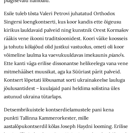
plagisevaid hambaid.
Esile tuleb tõsta Valeri Petrovi juhatatud Orthodox
Singersi loengkontserti, kus koor kandis ette õigeusu
kirikus lauldavaid palveid ning kunstnik Orest Kormašov
rääkis vene ikooni traditsioonidest. Koori väike koosseis
ja tohutu kõlajõud olid justkui vastuolus, ometi oli koor
võimeline laulma ka vaevukuuldavas imekaunis
piano
’s.
Ette kanti väga erilise dissonantse helikeelega vana vene
mitmehäälset muusikat, aga ka Süüriast pärit palveid.
Kontsert lõpetati lõbusamat sorti ukrainakeelse lauluga
jõulusantidest – kuulajaid pani heldima solistina üles
astunud ukraina tütarlaps.
Detsembrikuistele kontserdielamustele pani kena
punkti Tallinna Kammerorkester, mille
aastalõpukontserdil kõlas Joseph Haydni looming. Erilise