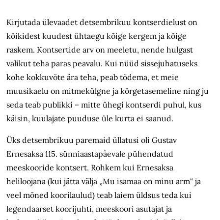
Kirjutada ülevaadet detsembrikuu kontserdielust on
kõikidest kuudest ühtaegu kõige kergem ja kõige
raskem. Kontsertide arv on meeletu, nende hulgast
valikut teha paras peavalu. Kui nüüd sissejuhatuseks
kohe kokkuvõte ära teha, peab tõdema, et meie
muusikaelu on mitmekülgne ja kõrgetasemeline ning ju
seda teab publikki – mitte ühegi kontserdi puhul, kus
käisin, kuulajate puuduse üle kurta ei saanud.
Üks detsembrikuu paremaid üllatusi oli Gustav
Ernesaksa 115. sünniaastapäevale pühendatud
meeskooride kontsert. Rohkem kui Ernesaksa
heliloojana (kui jätta välja „Mu isamaa on minu arm“ ja
veel mõned koorilaulud) teab laiem üldsus teda kui
legendaarset koorijuhti, meeskoori asutajat ja