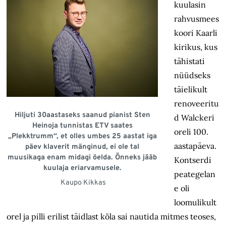
kuulasin
rahvusmees
koori Kaarli
kirikus, kus
tähistati
nüüdseks
täielikult
renoveeritu
Hiljuti 30aastaseks saanud pianist Sten
d Walckeri
Heinoja tunnistas ETV saates
oreli 100.
„Plekktrumm“, et olles umbes 25 aastat iga
aastapäeva.
päev klaverit mänginud, ei ole tal
muusikaga enam midagi öelda. Õnneks jääb
Kontserdi
kuulaja eriarvamusele.
peategelan
Kaupo Kikkas
e oli
loomulikult
orel ja pilli erilist täidlast kõla sai nautida mitmes teoses,