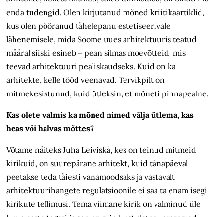
enda tudengid. Olen kirjutanud mõned kriitikaartiklid,
kus olen pööranud tähelepanu estetiseerivale
lähenemisele, mida Soome uues arhitektuuris teatud
määral siiski esineb – pean silmas moevõtteid, mis
teevad arhitektuuri pealiskaudseks. Kuid on ka
arhitekte, kelle tööd veenavad. Tervikpilt on
mitmekesistunud, kuid ütleksin, et mõneti pinnapealne.
Kas olete valmis ka mõned nimed välja ütlema, kas
heas või halvas mõttes?
Võtame näiteks Juha Leiviskä, kes on teinud mitmeid
kirikuid, on suurepärane arhitekt, kuid tänapäeval
peetakse teda täiesti vanamoodsaks ja vastavalt
arhitektuurihangete regulatsioonile ei saa ta enam isegi
kirikute tellimusi. Tema viimane kirik on valminud üle