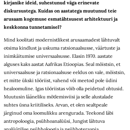
kirjanike ideid, suhestunud väga erinevate
diskursustega. Kuidas on aastatega muutunud teie
arusaam kogemuse esmatähtsusest arhitektuuri ja
keskkonna tunnetamisel?
Mind koolitati modernistlikest arusaamadest lähtuvalt
otsima kindlust ja uskuma ratsionaalsusse, väärtuste ja
inimkäitumise universaalsusse. Elasin 1970. aastate
alguses kaks aastat Aafrikas Etioopias. Seal mõistsin, et
universaalsuse ja ratsionaalsuse eeldus on vale, mõistsin,
et mitte ükski tööriist, vahend või meetod pole üdini
healoomuline. Igas tööriistas võib olla peidetud ohtusid.
Muutusin lääneliku mõtlemisviisi ja selle alustalade
suhtes üsna kriitiliseks. Arvan, et olen sealtpeale
järginud oma loomulikku arengurada. Teekond läbi
antropoloogia, psühhoanalüüsi, Jungist lähtuva
analüütilise psühholoogia ja psühhoteraapia