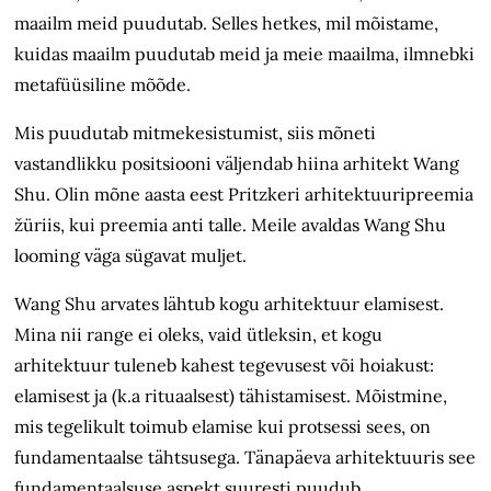
maailm meid puudutab. Selles hetkes, mil mõistame,
kuidas maailm puudutab meid ja meie maailma, ilmnebki
metafüüsiline mõõde.
Mis puudutab mitmekesistumist, siis mõneti
vastandlikku positsiooni väljendab hiina arhitekt Wang
Shu. Olin mõne aasta eest Pritzkeri arhitektuuripreemia
žüriis, kui preemia anti talle. Meile avaldas Wang Shu
looming väga sügavat muljet.
Wang Shu arvates lähtub kogu arhitektuur elamisest.
Mina nii range ei oleks, vaid ütleksin, et kogu
arhitektuur tuleneb kahest tegevusest või hoiakust:
elamisest ja (k.a rituaalsest) tähistamisest. Mõistmine,
mis tegelikult toimub elamise kui protsessi sees, on
fundamentaalse tähtsusega. Tänapäeva arhitektuuris see
fundamentaalsuse aspekt suuresti puudub.