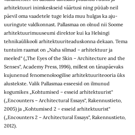
arhitektuuri inimkeskseid väärtusi ning püüab neil
päevil oma vaadetele tuge leida muu hulgas ka aju-
uuringute valdkonnast. Pallasmaa on olnud nii Soome
arhitektuurimuuseumi direktor kui ka Helsingi
tehnikaülikooli arhitektuuriteaduskonna dekaan. Tema
tuntuim raamat on „Naha silmad – arhitektuur ja
meeled“ („The Eyes of the Skin – Architecture and the
Senses“, Academy Press, 1996), millest on tänapäevaks
kujunenud fenomenoloogilise arhitektuuriteooria üks
alustekste. Valik Pallasmaa esseesid on ilmunud
kogumikes „Kohtumised – esseid arhitektuurist“
(„Encounters – Architectural Essays“, Rakennustieto,
2005) ja „Kohtumised 2 – esseid arhitektuurist“
(„Encounters 2 – Architectural Essays“, Rakennustieto,
2012).