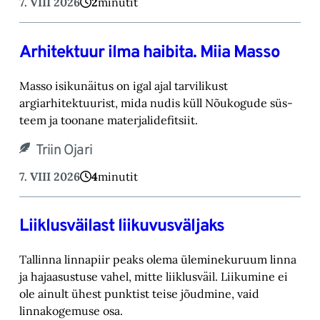
7. VIII 2026
2
minutit
Arhitektuur ilma haibita. Miia Masso
Masso isikunäitus on igal ajal tarvilikust
argiarhitektuurist, mida nudis küll Nõukogude süs-‎
teem ja toonane materjalidefitsiit.‎
Triin Ojari
7. VIII 2026
4
minutit
Liiklusväilast liikuvusväljaks
Tallinna linnapiir peaks olema üleminekuruum linna
ja hajaasustuse vahel, mitte liiklusväil. ‎Liikumine ei
ole ainult ühest punktist teise jõudmine, vaid
linnakogemuse osa.‎