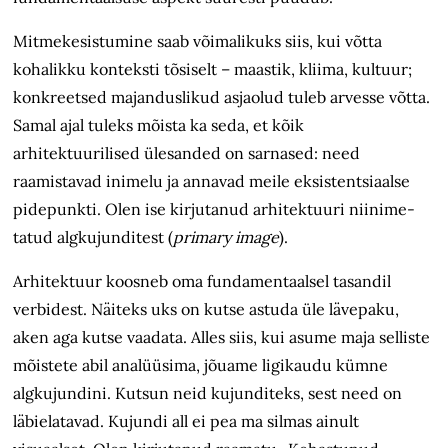
Mitmekesistumine saab võimalikuks siis, kui võtta
kohalikku konteksti tõsiselt – maastik, kliima, kultuur;
konkreetsed majanduslikud asjaolud tuleb arvesse võtta.
Samal ajal tuleks mõista ka seda, et kõik
arhitektuurilised ülesanded on sarnased: need
raamistavad inimelu ja annavad meile eksistentsiaalse
pidepunkti. Olen ise kirjutanud arhitektuuri nii­­nime­
tatud algkujunditest (
primary image
).
Arhitektuur koosneb oma fundamentaalsel tasandil
verbidest. Näiteks uks on kutse astuda üle lävepaku,
aken aga kutse vaadata. Alles siis, kui asume maja selliste
mõistete abil analüüsima, jõuame ligikaudu kümne
algkujundini. Kutsun neid kujunditeks, sest need on
läbielatavad. Kujundi all ei pea ma silmas ainult