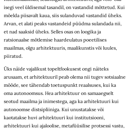
isegi veel üldisemal tasandil, on vastandid mõttetud. Kui
mõelda piisavalt kaua, siis sulanduvad vastandid üheks.
Arvan, et alati peaks vastandeid püüdma sulandada nii,
et nad saaksid üheks. Selles osas on loogika ja
ratsionaalse mõtlemise haardeulatus poeetilises
maailmas, olgu arhitektuuris, maalikunstis või luules,
piiratud.
Üks näide vajalikust topeltfookusest ongi näiteks
arusaam, et arhitektuuril peab olema nii tugev sotsiaalne
mõõde, see tähendab toetuspunkt reaalsuses, kui ka
oma autonoomsus. Hea arhitektuur on samaaegselt
seotud maailma ja inimestega, aga ka arhitektuuri kui
autonoomse distsipliiniga. Kui unustatakse või
kaotatakse huvi arhitektuuri kui institutsiooni,
arhitektuuri kui ajaloolise, metafüüsilise protsessi vastu,