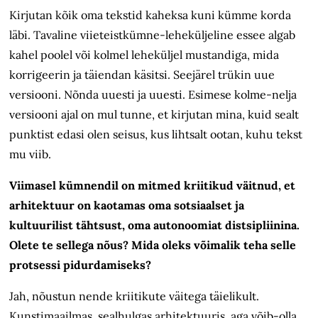
Kirjutan kõik oma tekstid kaheksa kuni kümme korda
läbi. Tavaline viieteistkümne-leheküljeline essee algab
kahel poolel või kolmel leheküljel mustandiga, mida
korrigeerin ja täiendan käsitsi. Seejärel trükin uue
versiooni. Nõnda uuesti ja uuesti. Esimese kolme-nelja
versiooni ajal on mul tunne, et kirjutan mina, kuid sealt
punktist edasi olen seisus, kus lihtsalt ootan, kuhu tekst
mu viib.
Viimasel kümnendil on mitmed kriitikud väitnud, et
arhitektuur on kaotamas oma sotsiaalset ja
kultuurilist tähtsust, oma autonoomiat distsipliinina.
Olete te sellega nõus? Mida oleks võimalik teha selle
protsessi pidurdamiseks?
Jah, nõustun nende kriitikute väitega täielikult.
Kunstimaailmas, sealhulgas arhitektuuris, aga võib-olla