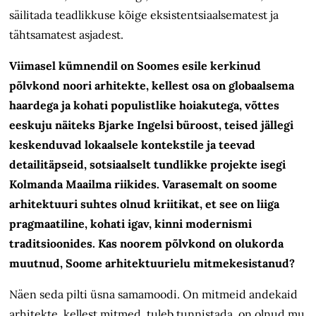
säilitada teadlikkuse kõige eksistentsiaalsematest ja
tähtsamatest asjadest.
Viimasel kümnendil on Soomes esile kerkinud
põlvkond noori arhitekte, kellest osa on globaalsema
haardega ja kohati populistlike hoiakutega, võttes
eeskuju näiteks Bjarke Ingelsi büroost, teised jällegi
keskenduvad lokaalsele kontekstile ja teevad
detailitäpseid, sotsiaalselt tundlikke projekte isegi
Kolmanda Maailma riikides. Varasemalt on soome
arhitektuuri suhtes olnud kriitikat, et see on liiga
pragmaatiline, kohati igav, kinni modernismi
traditsioonides. Kas noorem põlvkond on olukorda
muutnud, Soome arhitektuurielu mitmekesistanud?
Näen seda pilti üsna samamoodi. On mitmeid andekaid
arhitekte, kellest mitmed, tuleb tunnistada, on olnud mu