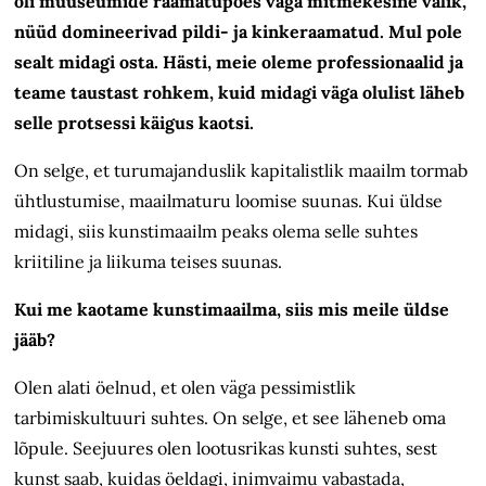
oli muuseumide raamatupoes väga mitmekesine valik,
nüüd domineerivad pildi- ja kinkeraamatud. Mul pole
sealt midagi osta. Hästi, meie oleme professionaalid ja
teame taustast rohkem, kuid midagi väga olulist läheb
selle protsessi käigus kaotsi.
On selge, et turumajanduslik kapitalistlik maailm tormab
ühtlustumise, maailmaturu loomise suunas. Kui üldse
midagi, siis kunstimaailm peaks olema selle suhtes
kriitiline ja liikuma teises suunas.
Kui me kaotame kunstimaailma, siis mis meile üldse
jääb?
Olen alati öelnud, et olen väga pessimistlik
tarbimiskultuuri suhtes. On selge, et see läheneb oma
lõpule. Seejuures olen lootusrikas kunsti suhtes, sest
kunst saab, kuidas öeldagi, inimvaimu vabastada,