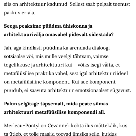
siis on arhitektuur kadunud. Sellest saab pelgalt teenust
pakkuv eriala.
Seega peaksime püüdma ühiskonna ja
arhitektuurivälja omavahel pidevalt sidestada?
Jah, aga kindlasti püüdma ka arendada dialoogi
sotsiaalse või, mis mulle veelgi tähtsam, vaimse
tegelikkuse ja arhitektuuri kui – võiks isegi väita, et
metafüüsilise praktika vahel, sest igal arhitektuuriideel
on metafüüsiline komponent. Kui see komponent
puudub, ei saavuta arhitektuur emotsionaalset sügavust.
Palun selgitage täpsemalt, mida peate silmas
arhitektuuri metafüüsilise komponendi all.
Merleau-Pontyl on Cezanne’i kohta ilus mõttekäik, kus
ta ütleb, et tolle maalid toovad ilmsiks selle, kuidas