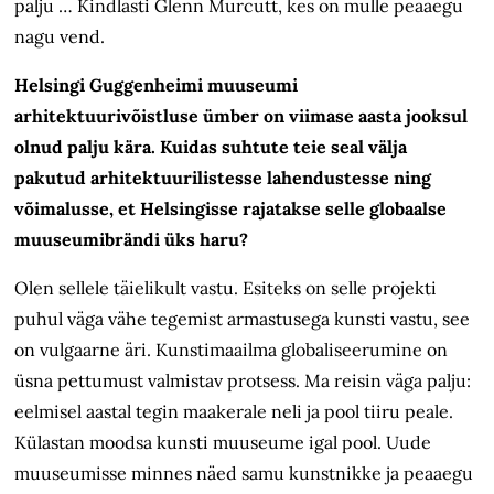
palju … Kindlasti Glenn Murcutt, kes on mulle peaaegu
nagu vend.
Helsingi Guggenheimi muuseumi
arhitektuurivõistluse ümber on viimase aasta jooksul
olnud palju kära. Kuidas suhtute teie seal välja
pakutud arhitektuurilistesse lahendustesse ning
võimalusse, et Helsingisse rajatakse selle globaalse
muuseumibrändi üks haru?
Olen sellele täielikult vastu. Esiteks on selle projekti
puhul väga vähe tegemist armastusega kunsti vastu, see
on vulgaarne äri. Kunstimaailma globaliseerumine on
üsna pettumust valmistav protsess. Ma reisin väga palju:
eelmisel aastal tegin maakerale neli ja pool tiiru peale.
Külastan moodsa kunsti muuseume igal pool. Uude
muuseumisse minnes näed samu kunstnikke ja peaaegu