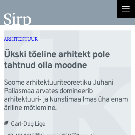
k
Liigu
sisu
juurde
ARHITEKTUUR
Ükski tõeline arhitekt pole
tahtnud olla moodne
Soome arhitektuuriteoreetiku Juhani
Pallasmaa arvates domineerib
arhitektuuri- ja kunstimaailmas üha enam
äriline mõtlemine.
Carl-Dag Lige