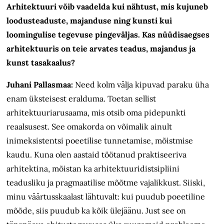
Arhitektuuri võib vaadelda kui nähtust, mis kujuneb
loodusteaduste, majanduse ning kunsti kui
loomingulise tegevuse pingeväljas. Kas nüüdisaegses
arhitektuuris on teie arvates teadus, majandus ja
kunst tasakaalus?
Juhani Pallasmaa:
Need kolm välja kipuvad paraku üha
enam üksteisest eralduma. Toetan sellist
arhitektuuriarusaama, mis otsib oma pidepunkti
reaalsusest. See omakorda on võimalik ainult
inimeksistentsi poeetilise tunnetamise, mõistmise
kaudu. Kuna olen aastaid töötanud praktiseeriva
arhitektina, mõistan ka arhitektuuridistsipliini
teadusliku ja pragmaatilise mõõtme vajalikkust. Siiski,
minu väärtusskaalast lähtuvalt: kui puudub poeetiline
mõõde, siis puudub ka kõik ülejäänu. Just see on