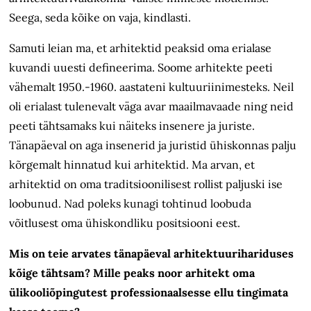
Seega, seda kõike on vaja, kindlasti.
Samuti leian ma, et arhitektid peaksid oma erialase
kuvandi uuesti defineerima. Soome arhitekte peeti
vähemalt 1950.-1960. aastateni kultuuriinimesteks. Neil
oli erialast tulenevalt väga avar maailmavaade ning neid
peeti tähtsamaks kui näiteks insenere ja juriste.
Tänapäeval on aga insenerid ja juristid ühiskonnas palju
kõrgemalt hinnatud kui arhitektid. Ma arvan, et
arhitektid on oma traditsioonilisest rollist paljuski ise
loobunud. Nad poleks kunagi tohtinud loobuda
võitlusest oma ühiskondliku positsiooni eest.
Mis on teie arvates tänapäeval arhitektuurihariduses
kõige tähtsam? Mille peaks noor arhitekt oma
ülikooliõpingutest professionaalsesse ellu tingimata