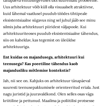
tänapäeva ehitustegevuses üks suuremaid probleeme.
Uus arhitektuur võib küll olla visuaalselt atraktiivne,
kuid lähemal vaatlusel puudub töödes tihtipeale
eksistentsiaalne sügavus ning sel juhul jääb see minu
silmis juba arhitektuuri piiridest väljapoole. Kui
arhitektuuriteoses puudub eksistentsiaalne tähendus,
siis on kaheldav, kas tegemist on üleüldse
arhitektuuriga.
Ent kuidas on majandusega, arhitektuuri kui
teenusega? Kas poeetiline tähendus kaob
majandusliku mõtlemise kontekstis?
Jah, nii see on. Kahjuks on arhitektuur tänapäeval
suuresti teenusepakkumisele orienteeritud eriala. Just
nagu juristid ja juuravaldkond. Olen selles osas väga
kriitiline ja pettunud. Maailma ja poliitilisi protsesse