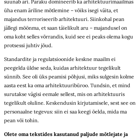
suunab äri. Paraku domineerib ka arhitektuurimaailmas
üha enam äriline mõtlemine – võiks isegi väita, et
majandus terroriseerib arhitektuuri. Siinkohal pean
jällegi möönma, et saan täielikult aru – majandusel on
oma koht selles võrrandis, kuid see ei peaks olema kogu
protsessi juhtiv jõud.
Standardite ja regulatsioonide keskne maailm ei
peegelda üldse seda, kuidas arhitektuur tegelikult
sünnib. See oli üks peamisi põhjusi, miks sulgesin kolme
aasta eest ka oma arhitektuuribüroo. Tundsin, et mind
surutakse vägisi eemale sellest, mis on arhitektuuris
tegelikult oluline. Keskendusin kirjutamisele, sest see on
personaalne tegevus: siin ei saa keegi öelda, mida ma
pean või tohin.
Olete oma tekstides kasutanud paljude mõtlejate ja