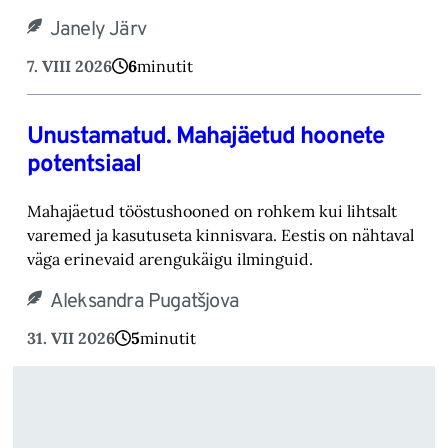
Janely Järv
7. VIII 2026
6
minutit
Unustamatud. Mahajäetud hoonete
potentsiaal
Mahajäetud tööstushooned on rohkem kui lihtsalt
varemed ja kasutuseta kinnisvara. Eestis on nähtaval
väga erinevaid arengukäigu ilminguid.
Aleksandra Pugatšjova
31. VII 2026
5
minutit