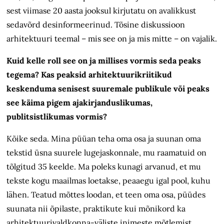
sest viimase 20 aasta jooksul kirjutatu on avalikkust
sedavõrd desinformeerinud. Tõsine diskussioon
arhitektuuri teemal – mis see on ja mis mitte – on vajalik.
Kuid kelle roll see on ja millises vormis seda peaks
tegema? Kas peaksid arhitektuurikriitikud
keskenduma senisest suuremale publikule või peaks
see käima pigem ajakirjanduslikumas,
publitsistlikumas vormis?
Kõike seda. Mina püüan teha oma osa ja suunan oma
tekstid üsna suurele lugejaskonnale, mu raamatuid on
tõlgitud 35 keelde. Ma poleks kunagi arvanud, et mu
tekste kogu maailmas loetakse, peaaegu igal pool, kuhu
lähen. Teatud mõttes loodan, et teen oma osa, püüdes
suunata nii õpilaste, praktikute kui mõnikord ka
arhitektuurivaldkonna-väliste inimeste mõtlemist.