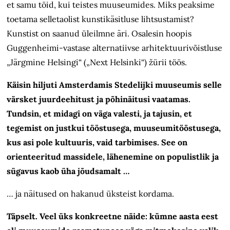
et samu töid, kui teistes muuseumides. Miks peaksime
toetama selletaolist kunstikäsitluse lihtsustamist?
Kunstist on saanud üleilmne äri. Osalesin hoopis
Guggenheimi-vastase alternatiivse arhitektuurivõistluse
„Järgmine Helsingi“ („Next Helsinki“) žürii töös.
Käisin hiljuti Amsterdamis Stedelijki muuseumis selle
värsket juurdeehitust ja põhinäitusi vaatamas.
Tundsin, et midagi on väga valesti, ja tajusin, et
tegemist on justkui tööstusega, muuseumitööstusega,
kus asi pole kultuuris, vaid tarbimises. See on
orienteeritud massidele, lähenemine on populistlik ja
sügavus kaob üha jõudsamalt …
… ja näitused on hakanud üksteist kordama.
Täpselt. Veel üks konkreetne näide: kümne aasta eest