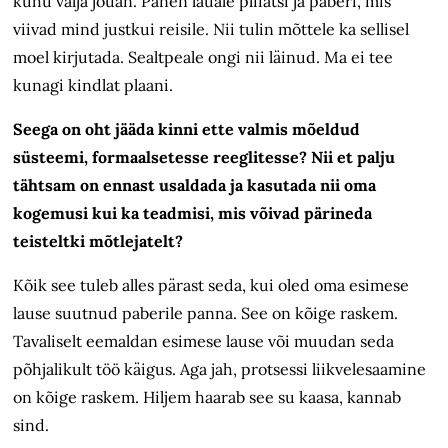
kuhu välja jõuan. Panen lauale pliiatsi ja paberi, mis
viivad mind justkui reisile. Nii tulin mõttele ka sellisel
moel kirjutada. Sealtpeale ongi nii läinud. Ma ei tee
kunagi kindlat plaani.
Seega on oht jääda kinni ette valmis mõeldud
süsteemi, formaalsetesse reeglitesse? Nii et palju
tähtsam on ennast usaldada ja kasutada nii oma
kogemusi kui ka teadmisi, mis võivad pärineda
teisteltki mõtlejatelt?
Kõik see tuleb alles pärast seda, kui oled oma esimese
lause suutnud paberile panna. See on kõige raskem.
Tavaliselt eemaldan esimese lause või muudan seda
põhjalikult töö käigus. Aga jah, protsessi liikvelesaamine
on kõige raskem. Hiljem haarab see su kaasa, kannab
sind.