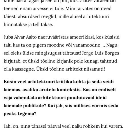
kuue aasta tagasi ja see on piir, kust alates varasemad
teened enam arvesse ei tule. Minu arvates on need
täiesti absurdsed reeglid, mille alusel arhitektuuri
hinnatakse ja tellitakse.
Juba Alvar Aalto naeruvääristas ameeriklasi, kes küsisid
talt, kas ta on pigem moodne või vanamoodne … Nagu
sel oleks üldse mingisugust tähtsust! Jorge Luis Borges
kirjutab, et ükski tõeline kirjanik pole kunagi tahtnud
olla kaasaegne. Ükski tõeline arhitekt niisamuti!
Küsin veel arhitektuurikriitika kohta ja seda veidi
laiemas, avaliku arutelu kontekstis. Kas on endiselt
vaja vahendada arhitektuuri puudutavaid ideid
laiemale publikule? Kui jah, siis millises vormis seda
peaks tegema?
Jah, on, ning tänasel päeval veel palju rohkem kui varem,