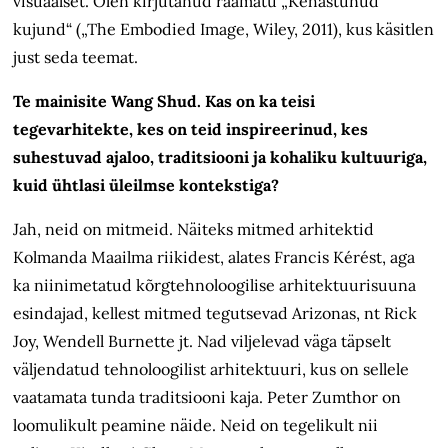
visuaalset. Olen kirjutanud raamatu „Kehastunud
kujund“ („The Embodied Image, Wiley, 2011), kus käsitlen
just seda teemat.
Te mainisite Wang Shud. Kas on ka teisi
tegevarhitekte, kes on teid inspireerinud, kes
suhestuvad ajaloo, traditsiooni ja kohaliku kultuuriga,
kuid ühtlasi üleilmse kontekstiga?
Jah, neid on mitmeid. Näiteks mitmed arhitektid
Kolmanda Maailma riikidest, alates Francis Kérést, aga
ka niinimetatud kõrgtehnoloogilise arhitektuurisuuna
esindajad, kellest mitmed tegutsevad Arizonas, nt Rick
Joy, Wendell Burnette jt. Nad viljelevad väga täpselt
väljendatud tehnoloogilist arhitektuuri, kus on sellele
vaatamata tunda traditsiooni kaja. Peter Zumthor on
loomulikult peamine näide. Neid on tegelikult nii