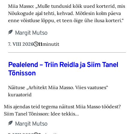
Miia Masso: „Mulle tundusid kõik uued korterid, mis
Nõukogude ajal tehti, kehvad. Mõtlesin kolm päeva
enne võistluse lõppu, et teen õige ühe ilusa korteri.“
Margit Mutso
7. VIII 2026
11
minutit
Pealelend – Triin Reidla ja Siim Tanel
Tõnisson
Näituse „Arhitekt Miia Masso. Viies vaatuses“
kuraatorid
Mis ajendas teid tegema näitust Miia Masso töödest?
Siim Tanel Tõnisson: Idee tekkis…
Margit Mutso