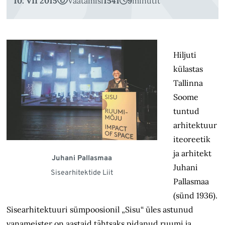
10. VII 2015
Vaatamisi
1541
9
minutit
Hiljuti
külastas
Tallinna
Soome
tuntud
arhitektuur
iteoreetik
ja arhitekt
Juhani Pallasmaa
Juhani
Sisearhitektide Liit
Pallasmaa
(sünd 1936).
Sisearhitektuuri sümpoosionil „Sisu“ üles astunud
vanameister on aastaid tähtsaks pidanud ruumi ja