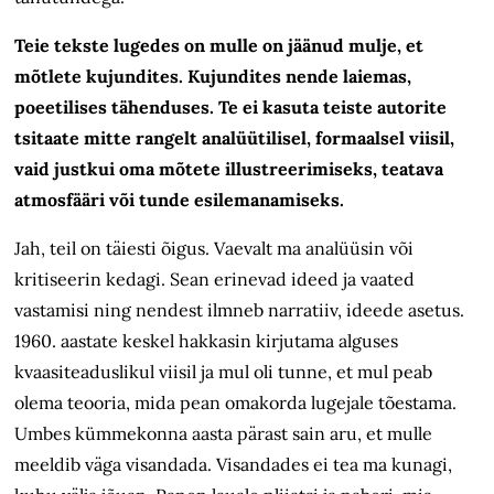
Teie tekste lugedes on mulle on jäänud mulje, et
mõtlete kujundites. Kujundites nende laiemas,
poeetilises tähenduses. Te ei kasuta teiste autorite
tsitaate mitte rangelt analüütilisel, formaalsel viisil,
vaid justkui oma mõtete illustreerimiseks, teatava
atmosfääri või tunde esilemanamiseks.
Jah, teil on täiesti õigus. Vaevalt ma analüüsin või
kritiseerin kedagi. Sean erinevad ideed ja vaated
vastamisi ning nendest ilmneb narratiiv, ideede asetus.
1960. aastate keskel hakkasin kirjutama alguses
kvaasiteaduslikul viisil ja mul oli tunne, et mul peab
olema teooria, mida pean omakorda lugejale tõestama.
Umbes kümmekonna aasta pärast sain aru, et mulle
meeldib väga visandada. Visandades ei tea ma kunagi,