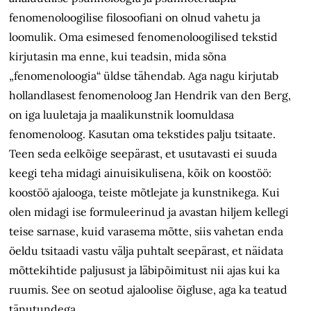
fenomenoloogilise filosoofiani on olnud vahetu ja
loomulik. Oma esimesed fenomenoloogilised tekstid
kirjutasin ma enne, kui teadsin, mida sõna
„fenomenoloogia“ üldse tähendab. Aga nagu kirjutab
hollandlasest fenomenoloog Jan Hendrik van den Berg,
on iga luuletaja ja maalikunstnik loomuldasa
fenomenoloog. Kasutan oma tekstides palju tsitaate.
Teen seda eelkõige seepärast, et usutavasti ei suuda
keegi teha midagi ainuisikulisena, kõik on koostöö:
koostöö ajalooga, teiste mõtlejate ja kunstnikega. Kui
olen midagi ise formuleerinud ja avastan hiljem kellegi
teise sarnase, kuid varasema mõtte, siis vahetan enda
öeldu tsitaadi vastu välja puhtalt seepärast, et näidata
mõttekihtide paljusust ja läbipõimitust nii ajas kui ka
ruumis. See on seotud ajaloolise õigluse, aga ka teatud
tänutundega.