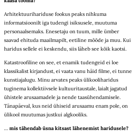
kaasa tooma?
Arhitektuurihariduse fookus peaks nihkuma
informatsioonilt iga tudengi isiksusele, muutuma
personaalsemaks. Enesetaju on tuum, mille ümber
saavad ehituda maailmapilt, eetiline mõõde ja muu. Kui
haridus sellele ei keskendu, siis läheb see kõik kaotsi.
Katastroofiline on see, et enamik tudengeid ei loe
klassikalist kirjandust, ei vaata vanu häid filme, ei tunne
kunstiajalugu. Minu arvates peaks ülikooliharidus
tuginema kollektiivsele kultuuritaustale, laialt jagatud
ühistele arusaamadele ja nende taasühendamisele.
Tänapäeval, kus neid ühiseid arusaamu enam pole, on
ülikool muutumas justkui algkooliks.
…
mis tähendab üsna kitsast lähenemist haridusele?