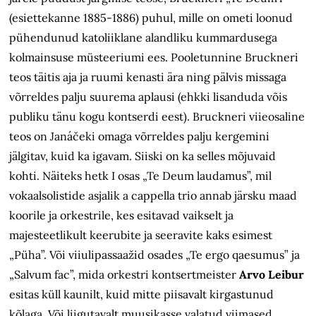
(esiettekanne 1885-1886) puhul, mille on ometi loonud
pühendunud katoliiklane alandliku kummardusega
kolmainsuse müsteeriumi ees. Pooletunnine Bruckneri
teos täitis aja ja ruumi kenasti ära ning pälvis missaga
võrreldes palju suurema aplausi (ehkki lisanduda võis
publiku tänu kogu kontserdi eest). Bruckneri viieosaline
teos on Janáčeki omaga võrreldes palju kergemini
jälgitav, kuid ka igavam. Siiski on ka selles mõjuvaid
kohti. Näiteks hetk I osas „Te Deum laudamus”, mil
vokaalsolistide asjalik a cappella trio annab järsku maad
koorile ja orkestrile, kes esitavad vaikselt ja
majesteetlikult keerubite ja seeravite kaks esimest
„Püha”. Või viiulipassaažid osades „Te ergo qaesumus” ja
„Salvum fac”, mida orkestri kontsertmeister
Arvo Leibur
esitas küll kaunilt, kuid mitte piisavalt kirgastunud
kõlaga. Või liigutavalt muusikasse valatud viimased