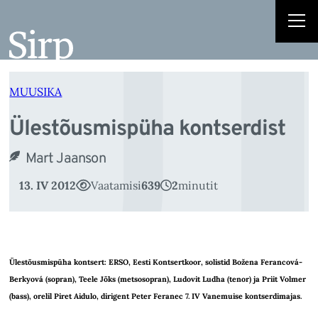
Ü
Liigu
sisu
juurde
MUUSIKA
Ülestõusmispüha kontserdist
Mart Jaanson
13. IV 2012
Vaatamisi
639
2
minutit
Ülestõusmispüha kontsert: ERSO, Eesti Kontsertkoor, solistid Božena Ferancová-
Berkyová (sopran), Teele Jõks (metsosopran), Ludovit Ludha (tenor) ja Priit Volmer
(bass), orelil Piret Aidulo, dirigent Peter Feranec 7. IV Vanemuise kontserdimajas.