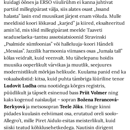
kuidagi õõnes ja ERSO viiulirühm ei kanna juhtivat
partiid millegipärast välja, siis alates osast „Issand
halasta” lasin end muusikast järjest enam võluda. Mulle
meeldisid koori lõikavad „karjed” ja kiired, eksalteeritud
amin’id, mis tõid millegipärast meelde Taaveti
seaduselaeka-tantsu assotsiatsioonid Stravinski
„Psalmide sümfoonias” või halleluuja-koori Händeli
„Messias”. Jazzilik harmoonia viimases osas „Jumala tall”
kõlas veidralt, kuid veenvalt. Mu tähelepanu hoidis
muusika ooperlikult värvikas ja muutlik, seejuures
modernistlikult mõrkjas helikude. Kuulama panid end ka
vokaalsolistid: kitsa, kuid puhta tämbriga lüüriline tenor
Ludovit Ludha
oma nootidega kõrges registris,
püüdlikult ja täpselt esinenud bass
Priit Volmer
ning
kaks kogenud naislauljat – sopran
Božena Ferancová-
Berkyová
ja metsosopran
Teele Jõks
. Hinge kinni
pidades kuulasin eelviimast osa, erutatud oreli soolo-
Allegro’t, mille Piret Aidulo esitas meisterlikult, kuid
siiski teatud kõhklusehetkedega. Nautisin dirigent