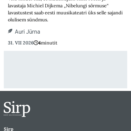
lavastaja Michiel Dijkema „Nibelungi sõrmuse“
lavastustest saab eesti muusikateatri üks selle sajandi
olulisem sündmus.
Auri Jürna
31. VII 2026
4
minutit
Sirp