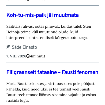
Koh-tu-mis-paik jäi muutmata
Saalitäis rahvast ootas pinevalt, kuidas tuleb Sten
Heinoja toime küll muutunud olude, kuid
‎interpreedi suhtes endiselt kõrgete ootustega.‎
Säde Einasto
7. VIII 2026
4
minutit
Filigraanselt fataalne – Fausti fenomen
Maria Fausti oskustes ja virtuoossuses pole põhjust
kahelda, kuid need üksi ei tee temast ‎veel Fausti.
Fausti teeb temast lõõmav sisemine vajadus ja oskus
rääkida lugu.‎