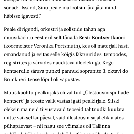
sõnad: „Issand, Sinu peale ma lootsin, ära jäta mind
häbisse igavesti.”
Peale dirigendi, orkestri ja solistide tahan aga
muusikaõhtu eest eriliselt tänada
Eesti Kontsertkoori
(koormeister Veronika Portsmuth), kes oli materjali hästi
omandanud ja esitas selle kõigis faktuurides, tempodes,
registrites ja värvides nauditava üleolekuga. Kogu
kontserdile särava punkti pannud sopranite 3. oktavi do
Bruckneri teose lõpul oli vapustav.
Muusikaõhtu pealkirjaks oli valitud „Ülestõusmispühade
kontsert” ja teoste valik vastas igati pealkirjale. Siiski
oleksin ma neid tiivustavaid teoseid tahtnudki kuulata
mitte vaiksel laupäeval, vaid ülestõusmisajal ehk alates
pühapäevast – nii nagu see võimalus oli Tallinna