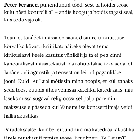
Peter Feraneci
pühendunud tööd, sest ta hoidis teose
kulu hästi kontrolli all – andis hoogu ja hoidis tagasi seal,
kus seda vaja oli.
Tean, et Janáčeki missa on saanud suure tunnustuse
kõrval ka kõvasti kriitikat: näiteks olevat tema
kirikuslaavi keele kasutus võhiklik ja ta ei pea kinni
kanoonilisest missatekstist. Ka rõhutatakse ikka seda, et
Janáček oli agnostik ja teosest on leitud paganlikke
jooni. Kuid „Au” ajal mõtlesin mina hoopis, et küll tahaks
seda teost kuulda ühes võimsas katoliku katedraalis, mis
laseks missa sügaval religioossusel palju paremini
maksvusele pääseda kui Vanemuise kontserdimaja veidi
hallis akustikas.
Paradoksaalsel kombel ei tundnud ma katedraaliakustika
järele puudust järgmise teose, Bruckneri „Te Deum’i”