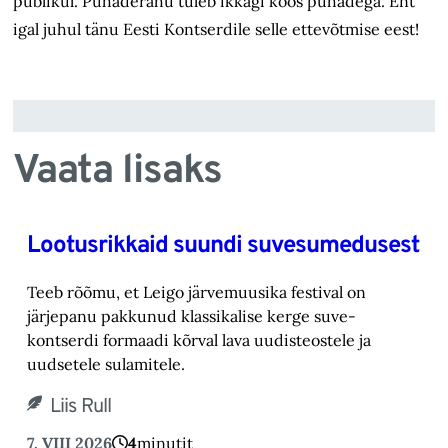
publikul. Pühaderahu tuleb ikkagi koos pühadega. Ent
igal juhul tänu Eesti Kontserdile selle ettevõtmise eest!
Vaata lisaks
Lootusrikkaid suundi suvesumedusest
Teeb rõõmu, et Leigo järvemuusika festival on
järjepanu pakkunud klassikalise kerge suve-‎
kontserdi formaadi kõrval lava uudisteostele ja
uudsetele sulamitele.‎
Liis Rull
7. VIII 2026
4
minutit