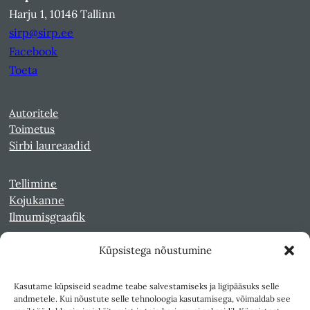
Harju 1, 10146 Tallinn
sirp@sirp.ee
Facebook
Toeta
Autoritele
Toimetus
Sirbi laureaadid
Tellimine
Kojukanne
Ilmumisgraafik
Küpsistega nõustumine
Veebiarhiiv
Sirp pdf-failidena Digaris
Kasutame küpsiseid seadme teabe salvestamiseks ja ligipääsuks selle
Kultuurileht 1994-1997
andmetele. Kui nõustute selle tehnoloogia kasutamisega, võimaldab see
Reede 1989-1990