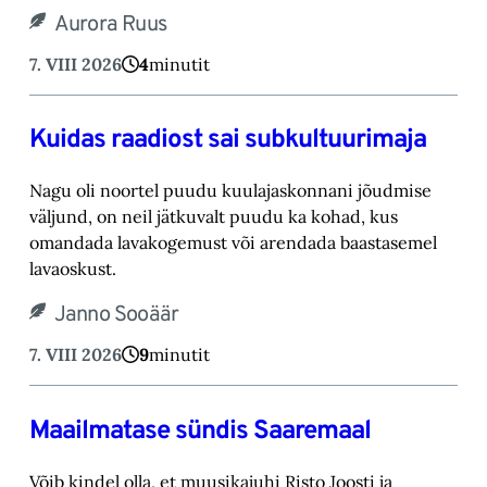
Aurora Ruus
7. VIII 2026
4
minutit
Kuidas raadiost sai subkultuurimaja
Nagu oli noortel puudu kuulajaskonnani jõudmise
väljund, on neil jätkuvalt puudu ka kohad, ‎kus
omandada lavakogemust või arendada baastasemel
lavaoskust.‎
Janno Sooäär
7. VIII 2026
9
minutit
Maailmatase sündis Saaremaal
Võib kindel olla, et muusikajuhi Risto Joosti ja