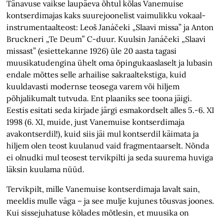
Tänavuse vaikse laupäeva õhtul kõlas Vanemuise
kontserdimajas kaks suurejoonelist vaimulikku vokaal-
instrumentaalteost: Leoš Janáčeki „Slaavi missa” ja Anton
Bruckneri „Te Deum” C-duur. Kuulsin Janáčeki „Slaavi
missast” (esiettekanne 1926) üle 20 aasta tagasi
muusikatudengina ühelt oma õpingukaaslaselt ja lubasin
endale mõttes selle arhailise sakraaltekstiga, kuid
kuuldavasti modernse teosega varem või hiljem
põhjalikumalt tutvuda. Ent plaaniks see toona jäigi.
Eestis esitati seda kirjade järgi esmakordselt alles 5.-6. XI
1998 (6. XI, muide, just Vanemuise kontserdimaja
avakontserdil!), kuid siis jäi mul kontserdil käimata ja
hiljem olen teost kuulanud vaid fragmentaarselt. Nõnda
ei olnudki mul teosest tervikpilti ja seda suurema huviga
läksin kuulama nüüd.
Tervikpilt, mille Vanemuise kontserdimaja lavalt sain,
meeldis mulle väga – ja see mulje kujunes tõusvas joones.
Kui sissejuhatuse kõlades mõtlesin, et muusika on