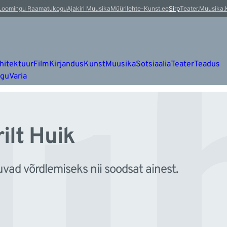
ub
Loomingu Raamatukogu
Ajakiri Muusika
Müürileht
e-Kunst.ee
Sirp
Teater.Muusika.
hitektuur
Film
Kirjandus
Kunst
Muusika
Sotsiaalia
Teater
Teadus
ugu
Varia
ilt Huik
uvad võrdlemiseks nii soodsat ainest.