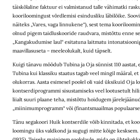
täiskõlaline faktuur ei valmistanud talle vähimatki rask
kooriloomingust võrdlemisi esindusliku läbilõike. Soov
näiteks „Vares, vaga linnukene“), sest tema kooriloom
olnud pigem taidlus­kooride raudvara, mistõttu enne se
„Kangakudumise laul“ esitatuna laitmatu intonatsiooniga,
maavillasuseta – meeleolukalt, kuid täpselt.
Kuigi tänavu möödub Tubina ja Oja sünnist 110 aastat, e
Tubina kui klassiku staatus tagab veel mingil määral, 
olukorras. Aasta esimesel poolel oli vaid üksikuid Oja 
kontserdi­programmi sisustamiseks veel lootusetult hil
liialt suuri plaane teha, mistõttu hoidugem järelejään
„miinimumprogramm“ või (finantsmaailmas populaarset v
Tänu segakoori Huik kontserdile võib kinnitada, et koo
loomingu üks valdkond ja sugugi mitte kõige kesksem. 
(1935). Teiseks mainigem soololaule, mida on ühtekokku 16