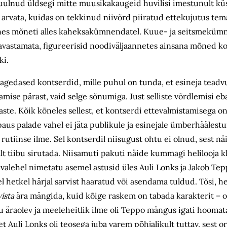
uulnud üldsegi mitte muusikakaugeid huvilisi imestunult küs
e arvata, kuidas on tekkinud niivõrd piiratud ettekujutus t
avnes mõneti alles kaheksakümnendatel. Kuue- ja seitsmeküm
avastamata, figureerisid noodiväljaannetes ainsana mõned koo
ki.
sagedased kontserdid, mille puhul on tunda, et esineja teadvu
tamise pärast, vaid selge sõnumiga. Just selliste võrdlemisi eb
aste. Kõik kõneles sellest, et kontserdi ettevalmistamisega on
paus palade vahel ei jäta publikule ja esinejale ümberhäälestu
utiinse ilme. Sel kontserdil niisugust ohtu ei olnud, sest näi
alt tiibu sirutada. Niisamuti pakuti näide kummagi helilooja 
valehel nimetatu asemel astusid üles Auli Lonks ja Jakob Tep
l hetkel härjal sarvist haaratud või asendama tuldud. Tõsi, he
ista
ära mängida, kuid kõige raskem on tabada karakterit – ol
gu äraolev ja meeleheitlik ilme oli Teppo mängus igati hooma
et Auli Lonks oli teosega juba varem põhjalikult tuttav, sest or