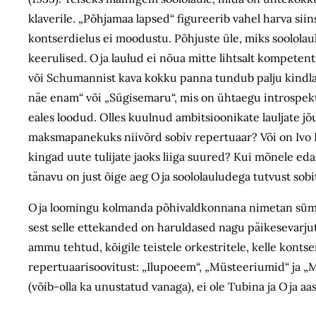
klaverile. „Põhjamaa lapsed“ figureerib vahel harva siin
kontserdielus ei moodustu. Põhjuste üle, miks soololaul
keerulised. Oja laulud ei nõua mitte lihtsalt kompetents
või Schumannist kava kokku panna tundub palju kindlam,
näe enam“ või „Sügisemaru“, mis on ühtaegu introspekti
eales loodud. Olles kuulnud ambitsioonikate lauljate j
maksmapanekuks niivõrd sobiv repertuaar? Või on Ivo 
kingad uute tulijate jaoks liiga suured? Kui mõnele eda
tänavu on just õige aeg Oja soololauludega tutvust sobi
Oja loomingu kolmanda põhivaldkonnana nimetan sümfoo
sest selle ette­kanded on haruldased nagu päikesevarjut
ammu tehtud, kõigile teistele orkestritele, kelle kont
repertuaarisoovitust: „Ilupoeem“, „Müsteeriumid“ ja „Me
(võib-olla ka unustatud vanaga), ei ole Tubina ja Oja aas