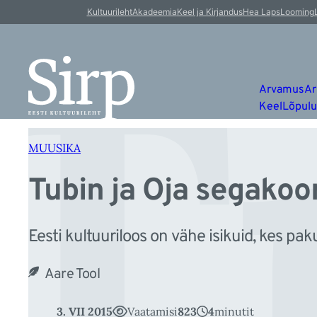
T
Liigu
Kultuurileht
Akadeemia
Keel ja Kirjandus
Hea Laps
Looming
sisu
juurde
Arvamus
Ar
Keel
Lõpul
MUUSIKA
Tubin ja Oja segakoor
Eesti kultuuriloos on vähe isikuid, kes pak
Aare Tool
3. VII 2015
Vaatamisi
823
4
minutit