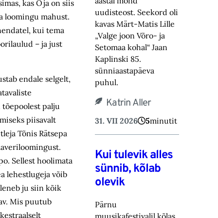
aastal mõnd
imas, kas Oja on siis
uudisteost. Seekord oli
ema loomingu mahust.
kavas Märt-Matis Lille
nendatel, kui tema
„Valge joon Võro- ja
rilaulud – ja just
Setomaa kohal“ Jaan
Kaplinski 85.
sünniaastapäeva
stab endale selgelt,
puhul.
atavaliste
Katrin Aller
 tõepoolest palju
miseks piisavalt
31. VII 2026
5
minutit
tleja Tõnis Rätsepa
klaveriloomingust.
Kui tulevik alles
po. Sellest hoolimata
sünnib, kõlab
a lehestlugeja võib
olevik
eneb ju siin kõik
tav. Mis puutub
Pärnu
kestraalselt
muusikafestivalil kõlas