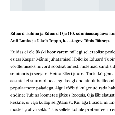
Eduard Tubina ja Eduard Oja 110. sünniaastapäeva ko
Auli Lonks ja Jakob Teppo, kaastegev Tõnis Rätsep.
Kuidas ei ole ükski koor varem millegi selletaolise pe
esitas Kaspar Männi juhatamisel läbilõike Eduard Tubin
võrdlemiseks niivõrd soodsat ainest: mõlemad sündisid 1
seminaris ja seejärel Heino Elleri juures Tartu kõrgem
aastatel ei suutnud peaaegu keegi end ainult heliloomin
populaarsete paladega. Algul rööbiti kulgenud rada ha
endine: Tubina loometee jätkus Rootsis, Oja läbielatus
keskne, ei vaja küllap selgitamist. Kui aga küsida, mi
mõttes „rahva sekka“, siis sellele kohale pretendeerib e