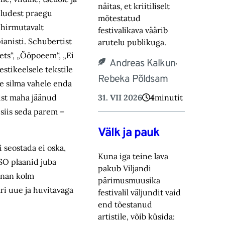
näitas, et kriitiliselt
uludest praegu
mõtestatud
 hirmutavalt
festivalikava väärib
ianisti. Schubertist
arutelu publikuga.
ets“, „Ööpoeem“, „Ei
,
Andreas Kalkun
stikeelsele tekstile
Rebeka Põldsam
he silma vahele enda
ist maha jäänud
31. VII 2026
4
minutit
 siis seda parem –
Välk ja pauk
seostada ei oska,
Kuna iga teine lava
RSO plaanid juba
pakub Viljandi
annan kolm
pärimusmuusika
ri uue ja huvitavaga
festivalil väljundit vaid
end tõestanud
artistile, võib küsida: