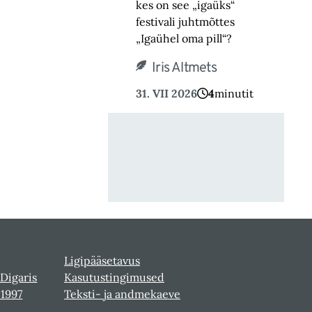
kes on see „igaüks“
festivali juhtmõttes
„Igaühel oma pill“?
Iris Altmets
31. VII 2026
4
minutit
Ligipääsetavus
 Digaris
Kasutustingimused
-1997
Teksti- ja andmekaeve