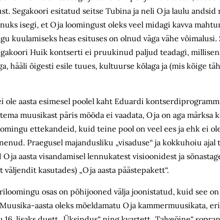
ust. Segakoori esitatud seitse Tubina ja neli Oja laulu andsi
inuks isegi, et Oja loomingust oleks veel midagi kavva maht
ingu kuulamiseks heas esituses on olnud väga vähe võimalusi.
gakoori Huik kontserti ei pruukinud paljud teadagi, millisen
 hääli õigesti esile tuues, kultuurse kõlaga ja (mis kõige täh
i ole aasta esimesel poolel kaht Eduardi kontserdiprogrammis 
et tema muusikast päris mööda ei vaadata, Oja on aga märksa 
loomingu ettekandeid, kuid teine pool on veel ees ja ehk ei o
inenud. Praegusel majandusliku „visaduse“ ja kokkuhoiu ajal
ud Oja aasta visandamisel lennukatest visioonidest ja sõnasta
äljendit kasutades) „Oja aasta päästepakett“.
riloomingu osas on põhijooned välja joonistatud, kuid see on 
Muusika-aasta oleks mõeldamatu Oja kammermuusikata, eriti 
, lisaks duett „Üksindus“ ning kvartett „Talveöine“ sopranile,