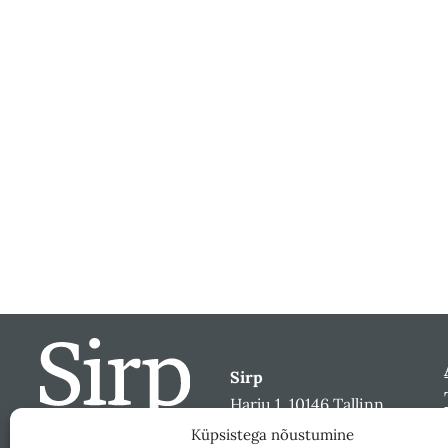
Sirp
Harju 1, 10146 Tallinn
sirp@sirp.ee
Küpsistega nõustumine