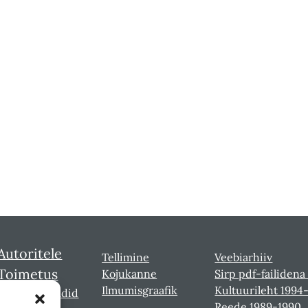
Autoritele
Tellimine
Veebiarhiiv
Toimetus
Kojukanne
Sirp pdf-failidena
Ilmumisgraafik
Kultuurileht 1994
Sirbi laureaadid
Reede 1989-1990