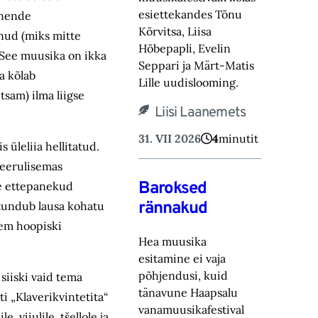
esiettekandes Tõnu
d nende
Kõrvitsa, Liisa
unud (miks mitte
Hõbepapli, Evelin
 See muusika on ikka
Seppari ja Märt-Matis
a kõlab
Lille uudislooming.
tsam) ilma liigse
Liisi Laanemets
31. VII 2026
4
minutit
üleliia hellitatud.
keerulisemas
Baroksed
le ettepanekud
rännakud
 tundub lausa kohatu
gem hoopiski
Hea muusika
esitamine ei vaja
põhjendusi, kuid
siiski vaid tema
tänavune Haapsalu
„Klaveri­kvintetita“
vanamuusikafestival
 viiulile, tšellole ja