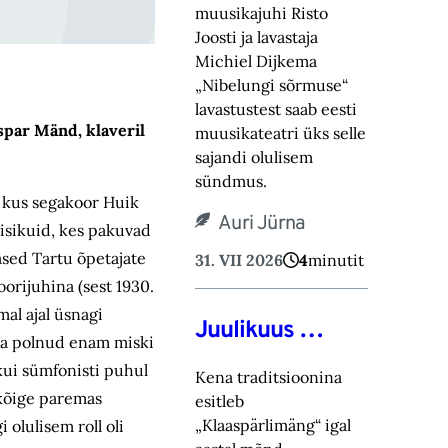
muusikajuhi Risto
Joosti ja lavastaja
Michiel Dijkema
„Nibelungi sõrmuse“
lavastustest saab eesti
spar Mänd, klaveril
muusikateatri üks selle
sajandi olulisem
sündmus.
, kus segakoor Huik
Auri Jürna
 isikuid, kes pakuvad
ased Tartu õpetajate
31. VII 2026
4
minutit
orijuhina (sest 1930.
al ajal üsnagi
Juulikuus …
õda polnud enam miski
kui sümfonisti puhul
Kena traditsioonina
 kõige paremas
esitleb
„Klaaspärlimäng“ igal
 olulisem roll oli