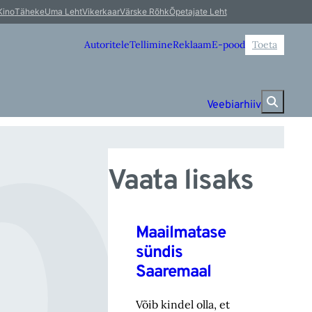
i
Kino
Täheke
Uma Leht
Vikerkaar
Värske Rõhk
Õpetajate Leht
Autoritele
Tellimine
Reklaam
E-pood
Toeta
Veebiarhiiv
Vaata lisaks
Maailmatase
sündis
Saaremaal
Võib kindel olla, et