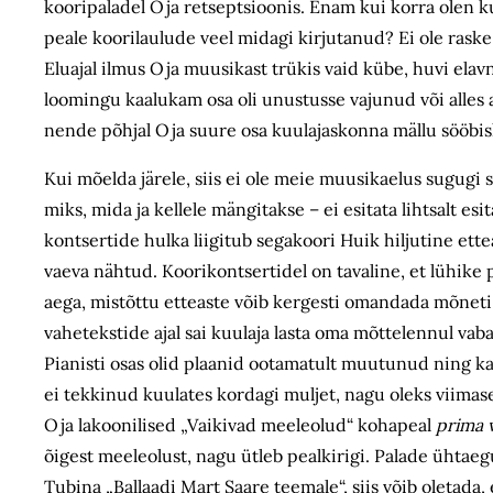
kooripaladel Oja retseptsioonis. Enam kui korra olen k
peale koorilaulude veel midagi kirjutanud? Ei ole rask
Eluajal ilmus Oja muusikast trükis vaid kübe, huvi el
loomingu kaalukam osa oli unustusse vajunud või alles 
nende põhjal Oja suure osa kuulajaskonna mällu sööbis
Kui mõelda järele, siis ei ole meie muusikaelus sugugi 
miks, mida ja kellele mängitakse – ei esitata lihtsalt esi
kontsertide hulka liigitub segakoori Huik hiljutine ette
vaeva nähtud. Koorikontsertidel on tavaline, et lühike 
aega, mistõttu etteaste võib kergesti omandada mõneti r
vahetekstide ajal sai kuulaja lasta oma mõttelennul vab
Pianisti osas olid plaanid ootamatult muutunud ning ka
ei tekkinud kuulates kordagi muljet, nagu oleks viimase
Oja lakoonilised „Vaikivad meeleolud“ kohapeal
prima v
õigest meeleolust, nagu ütleb pealkirigi. Palade ühtae
Tubina „Ballaadi Mart Saare teemale“, siis võib oletada, 