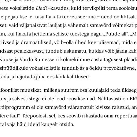
sete vokalistide
Lied
’i
–
kavades, kuid tervikpilti tema soolola
e peljatakse, ei tasu hakata teoretiseerima – need on lihtsalt
et, vaid väljapaistvat lauljat ja vähemalt samavõrd võimekat p
 kui hakata heitlema selliste teostega nagu „Puude all“, „M
ivsed ja dramaatilised, võib-olla ühed keerulisemad, mida ee
õudsast pealekasvust, tundub uskumatu, kuidas võib jääda ka
Kuuse ja Vardo Rumesseni kolme­kümne aasta tagusest plaad
sipüüdlikule vokaalsolistile tundub äsja öeldu provokatiivne,
tada ja hajutada juba eos kõik kahtlused.
nilist muusikat, millega suurem osa kuulajaid teda üldsegi 
us ja salvestistega ei ole lood roosilisemad. Nähtavasti on E
serdiprogramm ei ole samavõrd vääramatult kivisse raiutud, 
re laul“. Tõepoolest, sel, kes soovib rikastada oma repertuaa
tal vaja häid ideid kaugelt otsida.