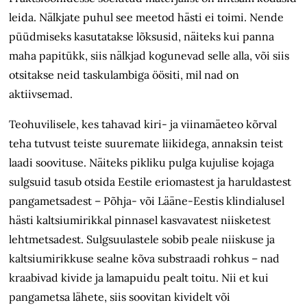
leida. Nälkjate puhul see meetod hästi ei toimi. Nende
püüdmiseks kasutatakse lõksusid, näiteks kui panna
maha papitükk, siis nälkjad kogunevad selle alla, või siis
otsitakse neid taskulambiga öösiti, mil nad on
aktiivsemad.
Teohuvilisele, kes tahavad kiri- ja viinamäeteo kõrval
teha tutvust teiste suuremate liikidega, annaksin teist
laadi soovituse. Näiteks pikliku pulga kujulise kojaga
sulgsuid tasub otsida Eestile eriomastest ja haruldastest
pangametsadest – Põhja- või Lääne-Eestis klindialusel
hästi kaltsiumirikkal pinnasel kasvavatest niisketest
lehtmetsadest. Sulgsuulastele sobib peale niiskuse ja
kaltsiumirikkuse sealne kõva substraadi rohkus – nad
kraabivad kivide ja lamapuidu pealt toitu. Nii et kui
pangametsa lähete, siis soovitan kividelt või