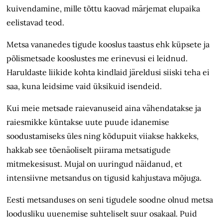
kuivendamine, mille tõttu kaovad märjemat elupaika
eelistavad teod.
Metsa vananedes tigude kooslus taastus ehk küpsete ja
põlismetsade kooslustes me erinevusi ei leidnud.
Haruldaste liikide kohta kindlaid järeldusi siiski teha ei
saa, kuna leidsime vaid üksikuid isendeid.
Kui meie metsade raievanuseid aina vähendatakse ja
raiesmikke küntakse uute puude idanemise
soodustamiseks üles ning kõdupuit viiakse hakkeks,
hakkab see tõenäoliselt piirama metsatigude
mitmekesisust. Mujal on uuringud näidanud, et
intensiivne metsandus on tigusid kahjustava mõjuga.
Eesti metsanduses on seni tigudele soodne olnud metsa
loodusliku uuenemise suhteliselt suur osakaal. Puid