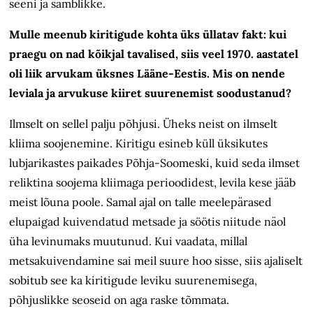
seeni ja samblikke.
Mulle meenub kiritigude kohta üks üllatav fakt: kui
praegu on nad kõikjal tavalised, siis veel 1970. aastatel
oli liik arvukam üksnes Lääne-Eestis. Mis on nende
leviala ja arvukuse kiiret suurenemist soodustanud?
Ilmselt on sellel palju põhjusi. Üheks neist on ilmselt
kliima soojenemine. Kiritigu esineb küll üksikutes
lubjarikastes paikades Põhja-Soomeski, kuid seda ilmset
reliktina soojema kliimaga perioodidest, levila kese jääb
meist lõuna poole. Samal ajal on talle meelepärased
elupaigad kuivendatud metsade ja söötis niitude näol
üha levinumaks muutunud. Kui vaadata, millal
metsakuivendamine sai meil suure hoo sisse, siis ajaliselt
sobitub see ka kiritigude leviku suurenemisega,
põhjuslikke seoseid on aga raske tõmmata.