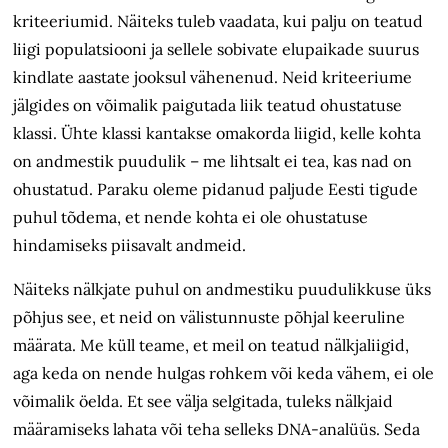
kriteeriumid. Näiteks tuleb vaadata, kui palju on teatud
liigi populatsiooni ja sellele sobivate elupaikade suurus
kindlate aastate jooksul vähenenud. Neid kriteeriume
jälgides on võimalik paigutada liik teatud ohustatuse
klassi. Ühte klassi kantakse omakorda liigid, kelle kohta
on andmestik puudulik – me lihtsalt ei tea, kas nad on
ohustatud. Paraku oleme pidanud paljude Eesti tigude
puhul tõdema, et nende kohta ei ole ohustatuse
hindamiseks piisavalt andmeid.
Näiteks nälkjate puhul on andmestiku puudulikkuse üks
põhjus see, et neid on välistunnuste põhjal keeruline
määrata. Me küll teame, et meil on teatud nälkjaliigid,
aga keda on nende hulgas rohkem või keda vähem, ei ole
võimalik öelda. Et see välja selgitada, tuleks nälkjaid
määramiseks lahata või teha selleks DNA-analüüs. Seda