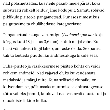
nad põlismetsades, kus neile pakub meelepärast kõva
substraati rohkelt leiduv jäme kõdupuit. Samuti sobivad
piklikule pisiteole pangametsad. Punases nimestikus
paigutasime ta ohulähedasse kategooriasse.
Pangametsades sage värtentigu (
Laciniaria plicata
; koja
kõrgus kuni 18 ja laius 3,6 mm) leidub mujal vähe. Kui
hästi või halvasti liigil läheb, on raske öelda. Seepärast
tuli ta loetleda puuduliku andmestikuga liikide seas.
Luha-pisiteo ja vasakkeermese pisiteo kohta on veidi
rohkem andmeid. Nad vajavad eluks kuivendamata
madalsoid ja märgi niite. Kuna selliseid elupaiku on
kuivendamise, põllumaaks muutmise ja ehitustegevuse
tõttu väheks jäänud, kuuluvad nad vastavalt ohustatud ja
ohualdiste liikide hulka.