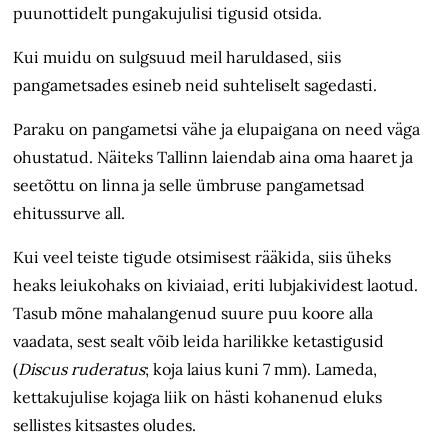
puunottidelt pungakujulisi tigusid otsida.
Kui muidu on sulgsuud meil haruldased, siis
pangametsades esineb neid suhteliselt sagedasti.
Paraku on pangametsi vähe ja elupaigana on need väga
ohustatud. Näiteks Tallinn laiendab aina oma haaret ja
seetõttu on linna ja selle ümbruse pangametsad
ehitussurve all.
Kui veel teiste tigude otsimisest rääkida, siis üheks
heaks leiukohaks on kiviaiad, eriti lubjakividest laotud.
Tasub mõne mahalangenud suure puu koore alla
vaadata, sest sealt võib leida harilikke ketastigusid
(
Discus ruderatus
; koja laius kuni 7 mm). Lameda,
kettakujulise kojaga liik on hästi kohanenud eluks
sellistes kitsastes oludes.