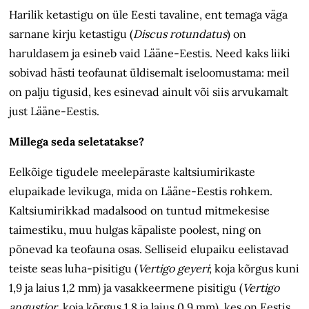
Harilik ketastigu on üle Eesti tavaline, ent temaga väga
sarnane kirju ketastigu (
Discus rotundatus
) on
haruldasem ja esineb vaid Lääne-Eestis. Need kaks liiki
sobivad hästi teofaunat üldisemalt iseloomustama: meil
on palju tigusid, kes esinevad ainult või siis arvukamalt
just Lääne-Eestis.
Millega seda seletatakse?
Eelkõige tigudele meelepäraste kaltsiumirikaste
elupaikade levikuga, mida on Lääne-Eestis rohkem.
Kaltsiumirikkad madalsood on tuntud mitmekesise
taimestiku, muu hulgas käpaliste poolest, ning on
põnevad ka teofauna osas. Selliseid elupaiku eelistavad
teiste seas luha-pisitigu (
Vertigo geyeri
; koja kõrgus kuni
1,9 ja laius 1,2 mm) ja vasakkeermene pisitigu (
Vertigo
angustior
, koja kõrgus 1,8 ja laius 0,9 mm), kes on Eestis