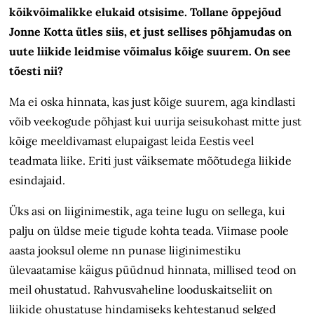
kõikvõimalikke elukaid otsisime. Tollane õppejõud
Jonne Kotta ütles siis, et just sellises põhjamudas on
uute liikide leidmise võimalus kõige suurem. On see
tõesti nii?
Ma ei oska hinnata, kas just kõige suurem, aga kindlasti
võib veekogude põhjast kui uurija seisukohast mitte just
kõige meeldivamast elupaigast leida Eestis veel
teadmata liike. Eriti just väiksemate mõõtudega liikide
esindajaid.
Üks asi on liiginimestik, aga teine lugu on sellega, kui
palju on üldse meie tigude kohta teada. Viimase poole
aasta jooksul oleme nn punase liiginimestiku
ülevaatamise käigus püüdnud hinnata, millised teod on
meil ohustatud. Rahvusvaheline looduskaitseliit on
liikide ohustatuse hindamiseks kehtestanud selged