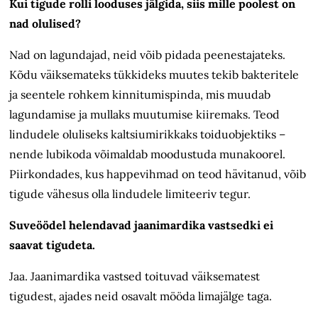
Kui tigude rolli looduses jälgida, siis mille poolest on
nad olulised?
Nad on lagundajad, neid võib pidada peenestajateks.
Kõdu väiksemateks tükkideks muutes tekib bakteritele
ja seentele rohkem kinnitumispinda, mis muudab
lagundamise ja mullaks muutumise kiiremaks. Teod
lindudele oluliseks kaltsiumirikkaks toiduobjektiks –
nende lubikoda võimaldab moodustuda munakoorel.
Piirkondades, kus happevihmad on teod hävitanud, võib
tigude vähesus olla lindudele limiteeriv tegur.
Suveöödel helendavad jaanimardika vastsedki ei
saavat tigudeta.
Jaa. Jaanimardika vastsed toituvad väiksematest
tigudest, ajades neid osavalt mööda limajälge taga.