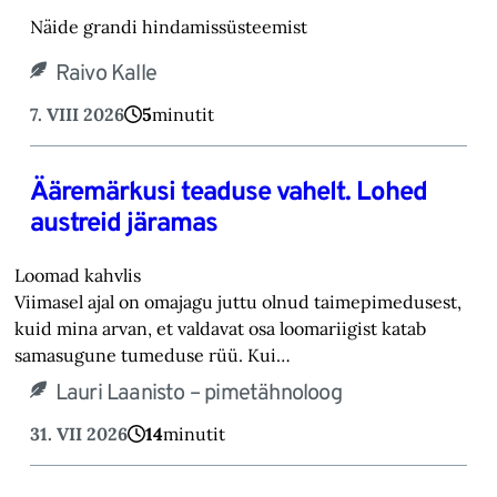
Näide grandi hindamissüsteemist
Raivo Kalle
7. VIII 2026
5
minutit
Ääremärkusi teaduse vahelt. Lohed
austreid järamas
Loomad kahvlis
Viimasel ajal on omajagu juttu olnud taimepimedusest,
kuid mina arvan, et valdavat osa loomariigist katab
samasugune tumeduse rüü. Kui…
Lauri Laanisto – pimetähnoloog
31. VII 2026
14
minutit