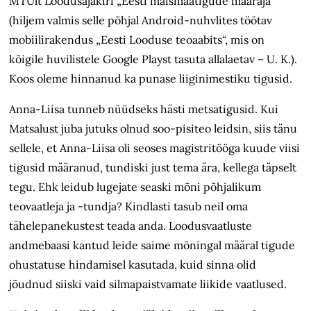
MTÜlt Loodusajakiri „Eesti maismaatigude määraja“
(hiljem valmis selle põhjal Android-nuhvlites töötav
mobiilirakendus „Eesti Looduse teoaabits“, mis on
kõigile huvilistele Google Playst tasuta allalaetav – U. K.).
Koos oleme hinnanud ka punase liiginimestiku tigusid.
Anna-Liisa tunneb nüüdseks hästi metsatigusid. Kui
Matsalust juba jutuks olnud soo-pisiteo leidsin, siis tänu
sellele, et Anna-Liisa oli seoses magistritööga kuude viisi
tigusid määranud, tundiski just tema ära, kellega täpselt
tegu. Ehk leidub lugejate seaski mõni põhjalikum
teovaatleja ja -tundja? Kindlasti tasub neil oma
tähelepanekustest teada anda. Loodusvaatluste
andmebaasi kantud leide saime mõningal määral tigude
ohustatuse hindamisel kasutada, kuid sinna olid
jõudnud siiski vaid silmapaistvamate liikide vaatlused.