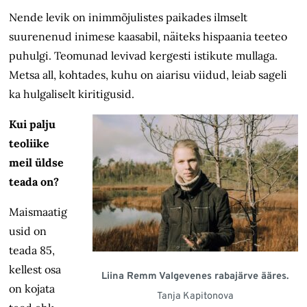
Nende levik on inimmõjulistes paikades ilmselt
suurenenud inimese kaasabil, näiteks hispaania teeteo
puhulgi. Teomunad levivad kergesti istikute mullaga.
Metsa all, kohtades, kuhu on aiarisu viidud, leiab sageli
ka hulgaliselt kiritigusid.
Kui palju
teoliike
meil üldse
teada on?
Maismaatig
usid on
teada 85,
kellest osa
Liina Remm Valgevenes rabajärve ääres.
on kojata
Tanja Kapitonova