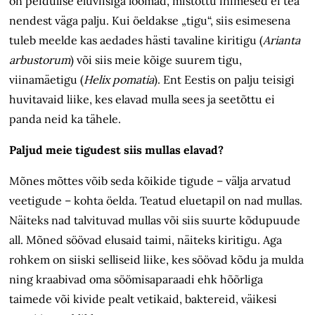
on peidulise eluviisiga loomad, mistõttu inimesed ei tea
nendest väga palju. Kui öeldakse „tigu“, siis esimesena
tuleb meelde kas aedades hästi tavaline kiritigu (
Arianta
arbustorum
) või siis meie kõige suurem tigu,
viinamäetigu (
Helix pomatia
). Ent Eestis on palju teisigi
huvitavaid liike, kes elavad mulla sees ja seetõttu ei
panda neid ka tähele.
Paljud meie tigudest siis mullas elavad?
Mõnes mõttes võib seda kõikide tigude – välja arvatud
veetigude – kohta öelda. Teatud eluetapil on nad mullas.
Näiteks nad talvituvad mullas või siis suurte kõdupuude
all. Mõned söövad elusaid taimi, näiteks kiritigu. Aga
rohkem on siiski selliseid liike, kes söövad kõdu ja mulda
ning kraabivad oma söömisaparaadi ehk hõõrliga
taimede või kivide pealt vetikaid, baktereid, väikesi