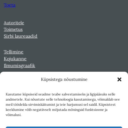
Toeta
Autoritele
Toimetus
Sirbi laureaadid
Tellimine
Kojukanne
Ilmumisgraafik
Küpsistega nõustumine
Veebiarhiiv
Sirp pdf-failidena Digaris
Kasutame küpsiseid seadme teabe salvestamiseks ja ligipääsuks selle
Kultuurileht 1994-1997
andmetele. Kui nõustute selle tehnoloogia kasutamisega, võimaldab see
Reede 1989-1990
meil töödelda sirvimiskäitumist ja teie harjumusi sel saidil. Küpsistest
Sirp ja Vasar 1940-1989
keeldumine võib negatiivselt mõjutada mõningaid funktsioone ja
võimalusi.
Ligipääsetavus