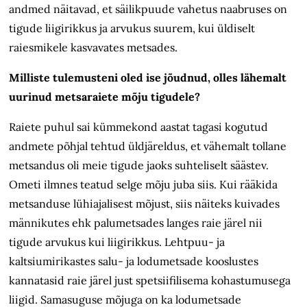
andmed näitavad, et säilikpuude vahetus naabruses on
tigude liigirikkus ja arvukus suurem, kui üldiselt
raiesmikele kasvavates metsades.
Milliste tulemusteni oled ise jõudnud, olles lähemalt
uurinud metsaraiete mõju tigudele?
Raiete puhul sai kümmekond aastat tagasi kogutud
andmete põhjal tehtud üldjäreldus, et vähemalt tollane
metsandus oli meie tigude jaoks suhteliselt säästev.
Ometi ilmnes teatud selge mõju juba siis. Kui rääkida
metsanduse lühiajalisest mõjust, siis näiteks kuivades
männikutes ehk palumetsades langes raie järel nii
tigude arvukus kui liigirikkus. Lehtpuu- ja
kaltsiumirikastes salu- ja lodumetsade kooslustes
kannatasid raie järel just spetsiifilisema kohastumusega
liigid. Samasuguse mõjuga on ka lodumetsade