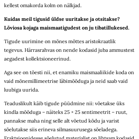
kellest omakorda kolm on nälkjad.
Kuidas meil tigusid üldse uuritakse ja otsitakse?
Lõviosa kojaga maismaatigudest on ju tibatillukesed.
Tigude uurimine on mõnes mõttes aristokraatlik
tegevus. Härrasrahvas on nende kodasid juba ammustest
aegadest kollektsioneerinud.
Aga see on tõesti nii, et enamiku maismaaliikide koda on
vaid mõnemillimeetrise läbimõõduga ja neid saab vaid
luubiga uurida.
Teaduslikult käib tigude püüdmine nii: võetakse üks
kindla mõõduga – näiteks 25 × 25 sentimeetrit – ruut,
pannakse maha ning selle alt võetud kõdu ja varist
sõelutakse siis erineva silmasuurusega sõeladega.
Fraktsioonidesse sõelutud materjalist on lihtsam kodasid