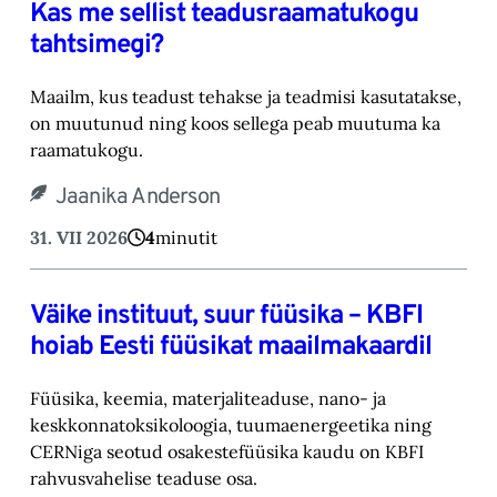
Kas me sellist teadusraamatukogu
tahtsimegi?
Maailm, kus teadust tehakse ja teadmisi kasutatakse,
on muutunud ning koos sellega peab muutuma ka
raamatukogu.
Jaanika Anderson
31. VII 2026
4
minutit
Väike instituut, suur füüsika – KBFI
hoiab Eesti füüsikat maailmakaardil
Füüsika, keemia, materjaliteaduse, nano- ja
keskkonnatoksikoloogia, tuumaenergeetika ning
CERNiga seotud osakestefüüsika kaudu on KBFI
rahvusvahelise teaduse osa.