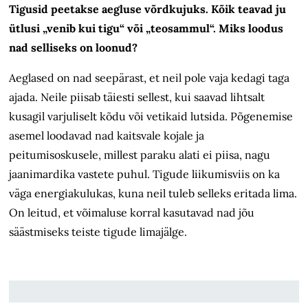
Tigusid peetakse aegluse võrdkujuks. Kõik teavad ju
ütlusi „venib kui tigu“ või „teosammul“. Miks loodus
nad selliseks on loonud?
Aeglased on nad seepärast, et neil pole vaja kedagi taga
ajada. Neile piisab täiesti sellest, kui saavad lihtsalt
kusagil varjuliselt kõdu või vetikaid lutsida. Põgenemise
asemel loodavad nad kaitsvale kojale ja
peitumisoskusele, millest paraku alati ei piisa, nagu
jaanimardika vastete puhul. Tigude liikumisviis on ka
väga energiakulukas, kuna neil tuleb selleks eritada lima.
On leitud, et võimaluse korral kasutavad nad jõu
säästmiseks teiste tigude limajälge.