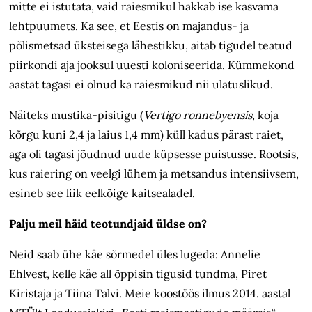
mitte ei istutata, vaid raiesmikul hakkab ise kasvama
lehtpuumets. Ka see, et Eestis on majandus- ja
põlismetsad üksteisega lähestikku, aitab tigudel teatud
piirkondi aja jooksul uuesti koloniseerida. Kümmekond
aastat tagasi ei olnud ka raiesmikud nii ulatuslikud.
Näiteks mustika-pisitigu (
Vertigo ronnebyensis
, koja
kõrgu kuni 2,4 ja laius 1,4 mm) küll kadus pärast raiet,
aga oli tagasi jõudnud uude küpsesse puistusse. Rootsis,
kus raiering on veelgi lühem ja metsandus intensiivsem,
esineb see liik eelkõige kaitsealadel.
Palju meil häid teotundjaid üldse on?
Neid saab ühe käe sõrmedel üles lugeda: Annelie
Ehlvest, kelle käe all õppisin tigusid tundma, Piret
Kiristaja ja Tiina Talvi. Meie koostöös ilmus 2014. aastal