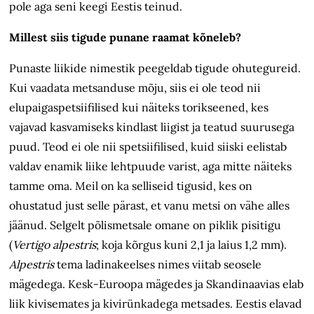
pole aga seni keegi Eestis teinud.
Millest siis tigude punane raamat kõneleb?
Punaste liikide nimestik peegeldab tigude ohutegureid.
Kui vaadata metsanduse mõju, siis ei ole teod nii
elupaigaspetsiifilised kui näiteks torikseened, kes
vajavad kasvamiseks kindlast liigist ja teatud suurusega
puud. Teod ei ole nii spetsiifilised, kuid siiski eelistab
valdav enamik liike lehtpuude varist, aga mitte näiteks
tamme oma. Meil on ka selliseid tigusid, kes on
ohustatud just selle pärast, et vanu metsi on vähe alles
jäänud. Selgelt põlismetsale omane on piklik pisitigu
(
Vertigo alpestris
; koja kõrgus kuni 2,1 ja laius 1,2 mm).
Alpestris
tema ladinakeelses nimes viitab seosele
mägedega. Kesk-Euroopa mägedes ja Skandinaavias elab
liik kivisemates ja kivirünkadega metsades. Eestis elavad