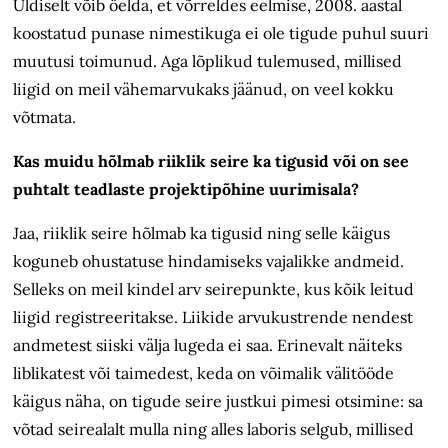
Üldiselt võib öelda, et võrreldes eelmise, 2008. aastal
koostatud punase nimestikuga ei ole tigude puhul suuri
muutusi toimunud. Aga lõplikud tulemused, millised
liigid on meil vähemarvukaks jäänud, on veel kokku
võtmata.
Kas muidu hõlmab riiklik seire ka tigusid või on see
puhtalt teadlaste projektipõhine uurimisala?
Jaa, riiklik seire hõlmab ka tigusid ning selle käigus
koguneb ohustatuse hindamiseks vajalikke andmeid.
Selleks on meil kindel arv seirepunkte, kus kõik leitud
liigid registreeritakse. Liikide arvukustrende nendest
andmetest siiski välja lugeda ei saa. Erinevalt näiteks
liblikatest või taimedest, keda on võimalik välitööde
käigus näha, on tigude seire justkui pimesi otsimine: sa
võtad seirealalt mulla ning alles laboris selgub, millised