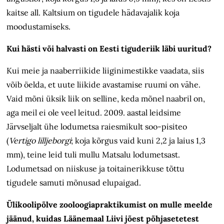
kaitse all. Kaltsium on tigudele hädavajalik koja
moodustamiseks.
Kui hästi või halvasti on Eesti tiguderiik läbi uuritud?
Kui meie ja naaberriikide liiginimestikke vaadata, siis
võib öelda, et uute liikide avastamise ruumi on vähe.
Vaid mõni üksik liik on selline, keda mõnel naabril on,
aga meil ei ole veel leitud. 2009. aastal leidsime
Järvseljalt ühe lodumetsa raiesmikult soo-pisiteo
(
Vertigo lilljeborgi
; koja kõrgus vaid kuni 2,2 ja laius 1,3
mm), teine leid tuli mullu Matsalu lodumetsast.
Lodumetsad on niiskuse ja toitainerikkuse tõttu
tigudele samuti mõnusad elupaigad.
Ülikoolipõlve zooloogiapraktikumist on mulle meelde
jäänud, kuidas Läänemaal Liivi jõest põhjasetetest