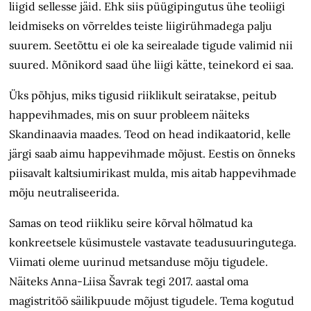
liigid sellesse jäid. Ehk siis püügipingutus ühe teoliigi
leidmiseks on võrreldes teiste liigirühmadega palju
suurem. Seetõttu ei ole ka seirealade tigude valimid nii
suured. Mõnikord saad ühe liigi kätte, teinekord ei saa.
Üks põhjus, miks tigusid riiklikult seiratakse, peitub
happevihmades, mis on suur probleem näiteks
Skandinaavia maades. Teod on head indikaatorid, kelle
järgi saab aimu happevihmade mõjust. Eestis on õnneks
piisavalt kaltsiumirikast mulda, mis aitab happevihmade
mõju neutraliseerida.
Samas on teod riikliku seire kõrval hõlmatud ka
konkreetsele küsimustele vastavate teadusuuringutega.
Viimati oleme uurinud metsanduse mõju tigudele.
Näiteks Anna-Liisa Šavrak tegi 2017. aastal oma
magistritöö säilikpuude mõjust tigudele. Tema kogutud