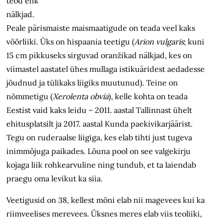
teod ehk
nälkjad.
Peale pärismaiste maismaatigude on teada veel kaks
võõrliiki. Üks on hispaania teetigu (
Arion vulgaris
; kuni
15 cm pikkuseks sirguvad oranžikad nälkjad, kes on
viimastel aastatel ühes mullaga istikuäridest aedadesse
jõudnud ja tülikaks liigiks muutunud). Teine on
nõmmetigu (
Xerolenta obvia
), kelle kohta on teada
Eestist vaid kaks leidu – 2011. aastal Tallinnast ühelt
ehitusplatsilt ja 2017. aastal Kunda paekivikarjäärist.
Tegu on ruderaalse liigiga, kes elab tihti just tugeva
inimmõjuga paikades. Lõuna pool on see valgekirju
kojaga liik rohkearvuline ning tundub, et ta laiendab
praegu oma levikut ka siia.
Veetigusid on 38, kellest mõni elab nii magevees kui ka
riimveelises merevees. Üksnes meres elab viis teoliiki,