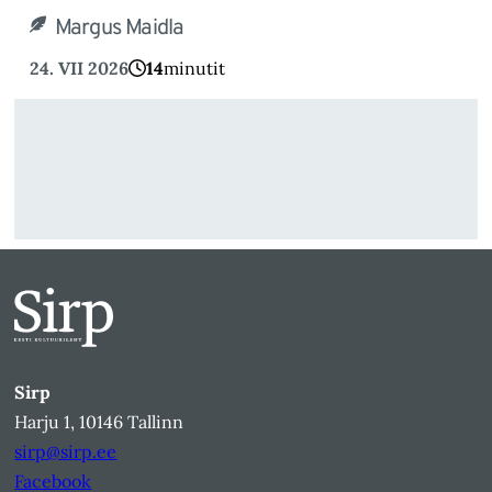
Margus Maidla
24. VII 2026
14
minutit
Sirp
Harju 1, 10146 Tallinn
sirp@sirp.ee
Facebook