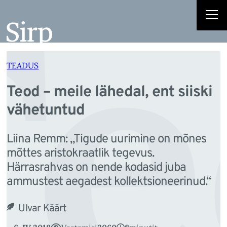
e
Liigu
sisu
juurde
TEADUS
Teod – meile lähedal, ent siiski
vähetuntud
Liina Remm: „Tigude uurimine on mõnes
mõttes aristokraatlik tegevus.
Härrasrahvas on nende kodasid juba
ammustest aegadest kollektsioneerinud.“
Ulvar Käärt