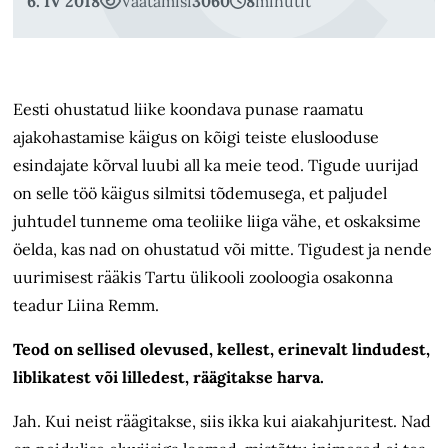
6. IV 2018
Vaatamisi
3060
8
minutit
Eesti ohustatud liike koondava punase raamatu
ajakohastamise käigus on kõigi teiste eluslooduse
esindajate kõrval luubi all ka meie teod. Tigude uurijad
on selle töö käigus silmitsi tõdemusega, et paljudel
juhtudel tunneme oma teoliike liiga vähe, et oskaksime
öelda, kas nad on ohustatud või mitte. Tigudest ja nende
uurimisest rääkis Tartu ülikooli zooloogia osakonna
teadur Liina Remm.
Teod on sellised olevused, kellest, erinevalt lindudest,
liblikatest või lilledest, räägitakse harva.
Jah. Kui neist räägitakse, siis ikka kui aiakahjuritest. Nad