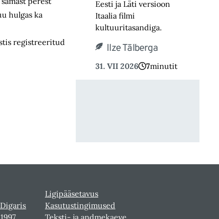
a samast perest
Eesti ja Läti versioon
uu hulgas ka
Itaalia filmi
kultuuritasandiga.
stis registreeritud
Ilze Tālberga
31. VII 2026
7
minutit
Ligipääsetavus
 Digaris
Kasutustingimused
-1997
Teksti- ja andmekaeve