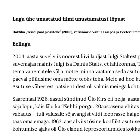
Lugu ühe unustatud filmi unustamatust lõpust
Dokfilm „Teisel pool pidalitõbe” (2006), režissöörid Vahur Laiapea ja Peeter Sim
Eellugu
2004. aasta suvel viis noorest liivi lauljast Julgī Stalt
suvemajas mainis Julgī isa Dainis Stalts, et lähikonnas, 
tema vanematele välja mõtte minna vaatama seda asutust 
päeval püüdsime oma mõtte teoks teha. Meie ad hoc ku
Asutuse vähestest patsientidest oli valmis meiega koh
Saaremaal 1926. aastal sündinud Ülo Kirs oli nelja-aast
sõja lõpu, käis läbi ka Tšehhi põrgu. 20aastasena ehita
vabadus – tuli valusalt: sõjavangist viidi leeprasse ha
taas oma emaga. 1963. aastal viis tõsine konflikt asutu
kohtumise ajaks oli Ülo elanud leprosooriumides kokku ju