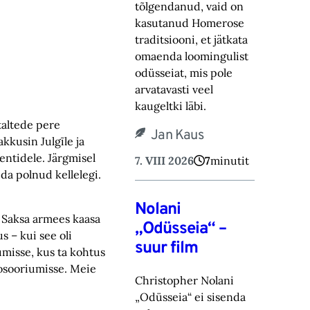
tõlgendanud, vaid on
kasutanud Homerose
tra‎ditsiooni, et jätkata
omaenda loomingulist
odüsseiat, mis pole
arvatavasti veel
kaugeltki läbi.‎
Staltede pere
Jan Kaus
akkusin Julgīle ja
entidele. Järgmisel
7. VIII 2026
7
minutit
a polnud kellelegi.
Nolani
o Saksa armees kaasa
„Odüsseia“ –
s – kui see oli
suur film
umisse, kus ta kohtus
rosooriumisse. Meie
Christopher Nolani
„Odüsseia“ ei sisenda