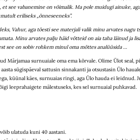
ama, et see vabanemine on võimalik. Ma pole muidugi ainuke, a
matult eriliseks „õnneseeneks”.
eks, Vahur, aga tõesti see materjali valik minu arvates nagu ts
mata. Minu arvates palju häid võtteid on aia taha läinud ja li
 sest see on sobiv rohkem minul oma mõttes analüüsida …
tud Märjamaa surnuaiale oma ema kõrvale. Olime Ülot seal, p
 aasta sügispäeval sattusin sinnakanti ja otsustasin Ülo haual
a, küünal käes, surnuaias ringi, aga Ülo hauda ei leidnud. Ju
kõigi leeprahaigete mälestuseks, kes sel surnuaial puhkavad.
võib ulatuda kuni 40 aastani.