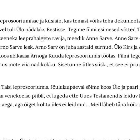
e leprosooriumisse ja küsisin, kas temast võiks teha dokumentaa
el tuli Ülo nädalaks Eestisse. Tegime filmi esimesed võtted T
a teeneka leeprahaigete ravija, meedik Anne Sarve. Anne Sarv 
o Sarve lesk. Arno Sarv on juba aastaid surnud. Ülo Kirs ja
 koos abikaasa Arnoga Kuuda leprosooriumis töötas. Filmi teg
hus mõte viia nad kokku. Sisetunne ütles siiski, et see ei pru
 Talsi leprosooriumis. Jõululaupäeval sõime koos Ülo ja paari
vana venekeelse piibli, et lugeda ette Uues Testamendis leiduv
ega, aga õiget kohta üles ei leidnud. „Meil läheb täna kõik u