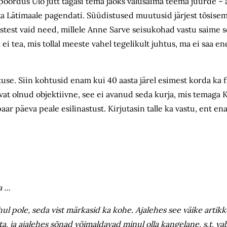
öördus Ülo jutt tagasi tema jaoks valusaima teema juurde – 
ta Lätimaale pagendati. Süüdistused muutusid järjest tõsisem
test vaid need, millele Anne Sarve seisukohad vastu saime 
 ei tea, mis tollal meeste vahel tegelikult juhtus, ma ei saa en
astuse. Siin kohtusid enam kui 40 aasta järel esimest korda ka 
olevat olnud objektiivne, see ei avanud seda kurja, mis temaga
 paar päeva peale esilinastust. Kirjutasin talle ka vastu, ent e
a …
l pole, seda vist märkasid ka kohe. Ajalehes see väike artikkel
ata, ja ajalehes sõnad võimaldavad minul olla kangelane, s.t. v