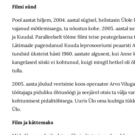
Filmi sünd
Pool aastat hiljem, 2004. aastal sügisel, helistasin Ülol
vajanud mõtlemisaega, ta nõustus kohe. 2005. aastal suv
ja Kuudal. Paralleelselt tõime filmi teise peategelasen
Lätimaale pagendanud Kuuda leprosooriumi peaarsti Arn
tundsid üksteist hästi 1960. aastate algusest, kui Anne
kangelased siiski ei kohtunud, kuigi mingil hetkel oli õ
tulla.
2005. aasta jõulud veetsime koos operaator Arvo Viluga
töötajaga piduliku õhtusöögi ja seejärel otsis ta välja 
kohtumisest pidalitõbisega. Uuris Ülo oma luubiga tükk a
Ülo.
Film ja kättemaks