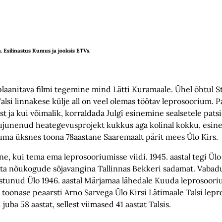
m. Esilinastus Kumus ja jooksis ETVs.
est plaanitava filmi tegemine mind Lätti Kuramaale. Ühel õhtul 
Talsi linnakese külje all on veel olemas töötav leprosoorium. P
ja kui võimalik, korraldada Julgī esinemine sealsetele patsi
junenud heategevusprojekt kukkus aga kolinal kokku, esined
tuma üksnes toona 78aastane Saaremaalt pärit mees Ülo Kirs.
ane, kui tema ema leprosooriumisse viidi. 1945. aastal tegi Ül
s ta nõukogude sõjavangina Tallinnas Bekkeri sadamat. Vabadu
igestunud Ülo 1946. aastal Märjamaa lähedale Kuuda leprosoori
se toonase peaarsti Arno Sarvega Ülo Kirsi Lätimaale Talsi lep
ba 58 aastat, sellest viimased 41 aastat Talsis.