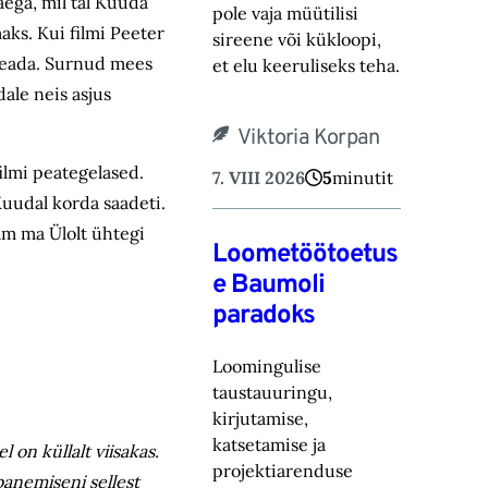
aega, mil tal Kuuda
pole vaja müütilisi
aks. Kui filmi Peeter
sireene või kük‎loopi,
seada. Surnud mees
et elu keeruliseks teha.
dale neis asjus
Viktoria Korpan
filmi peategelased.
7. VIII 2026
5
minutit
 Kuudal korda saadeti.
nam ma Ülolt ühtegi
Loometöötoetus
e Baumoli
paradoks
Loomingulise
taustauuringu,
kirjutamise,
katsetamise ja
 on küllalt viisakas.
projektiarenduse
abanemiseni sellest