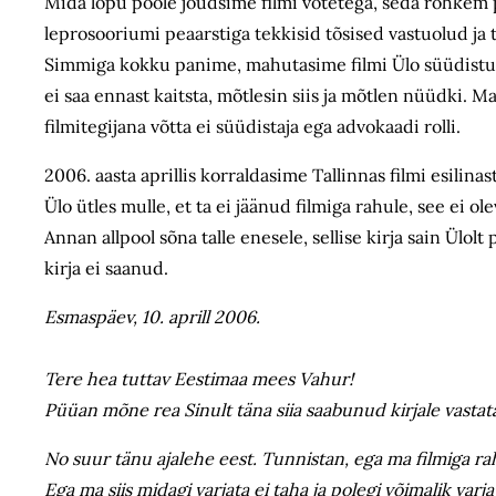
Mida lõpu poole jõudsime filmi võtetega, seda rohkem p
leprosooriumi peaarstiga tekkisid tõsised vastuolud ja 
Simmiga kokku panime, mahutasime filmi Ülo süüdistus
ei saa ennast kaitsta, mõtlesin siis ja mõtlen nüüdki. Ma
filmitegijana võtta ei süüdistaja ega advokaadi rolli.
2006. aasta aprillis korraldasime Tallinnas filmi esilin
Ülo ütles mulle, et ta ei jäänud filmiga rahule, see ei 
Annan allpool sõna talle enesele, sellise kirja sain Ülolt
kirja ei saanud.
Esmaspäev, 10. aprill 2006.
Tere hea tuttav Eestimaa mees Vahur!
Püüan mõne rea Sinult täna siia saabunud kirjale vastat
No suur tänu ajalehe eest. Tunnistan, ega ma filmiga rahu
Ega ma siis midagi varjata ei taha ja polegi võimalik varj