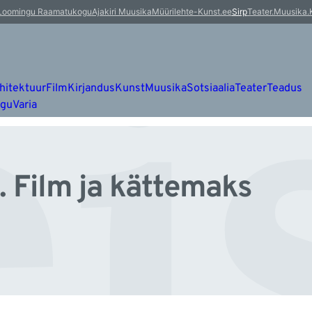
i
Loomingu Raamatukogu
Ajakiri Muusika
Müürileht
e-Kunst.ee
Sirp
Teater.Muusika.
hitektuur
Film
Kirjandus
Kunst
Muusika
Sotsiaalia
Teater
Teadus
ugu
Varia
e. Film ja kättemaks