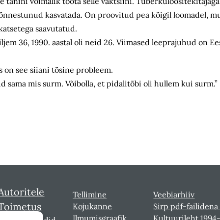
ole tänini võimalik toota selle vaktsiini. Tuberkuloositekitajag
 õnnestunud kasvatada. On proovitud pea kõigil loomadel, m
 katsetega saavutatud.
hiljem 36, 1990. aastal oli neid 26. Viimased leeprajuhud on Ee
 on see siiani tõsine probleem.
d sama mis surm. Võibolla, et pidalitõbi oli hullem kui surm.”
Autoritele
Tellimine
Veebiarhiiv
Toimetus
Kojukanne
Sirp pdf-failidena
Ilmumisgraafik
Kultuurileht 1994