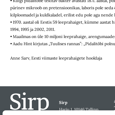
• Kuigi pidalitõbe tekitav bakter avastati 1871. aastal, p
pärinev mikroob on pretensioonikas, laboris pole seda
kilploomadel ja kuldkaladel, erilist edu pole aga nende
• 1970. aastal oli Eestis 59 leeprahaiget, kümme aastat 
1994, 1995 ja 2002, 2011.
• Maailmas on üle 10 miljoni leeprahaige, arengumaades
• Aadu Hint kirjutas „Tuulises rannas”: „Pidalitõbi polnu
Anne Sarv, Eesti viimaste leeprahaigete hooldaja
Sirp
Harju 1, 10146 Tallinn