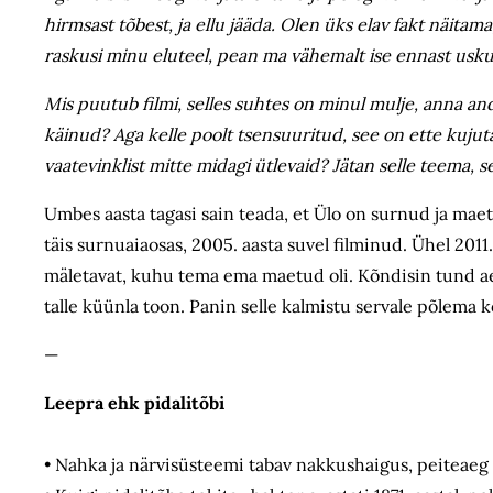
hirmsast tõbest, ja ellu jääda. Olen üks elav fakt näit
raskusi minu eluteel, pean ma vähemalt ise ennast usku
Mis puutub filmi, selles suhtes on minul mulje, anna and
käinud? Aga kelle poolt tsensuuritud, see on ette kujuta
vaatevinklist mitte midagi ütlevaid? Jätan selle teema,
Umbes aasta tagasi sain teada, et Ülo on surnud ja mae
täis surnuaiaosas, 2005. aasta suvel filminud. Ühel 2011.
mäletavat, kuhu tema ema maetud oli. Kõndisin tund aeg
talle küünla toon. Panin selle kalmistu servale põlema 
—
Leepra ehk pidalitõbi
• Nahka ja närvisüsteemi tabav nakkushaigus, peiteaeg 