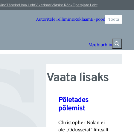
se
Kino
Täheke
Uma Leht
Vikerkaar
Värske Rõhk
Õpetajate Leht
Autoritele
Tellimine
Reklaam
E-pood
Toeta
Veebiarhiiv
Vaata lisaks
Põletades
põlemist
Christopher Nolan ei
ole „Odüsseiat“ lihtsalt