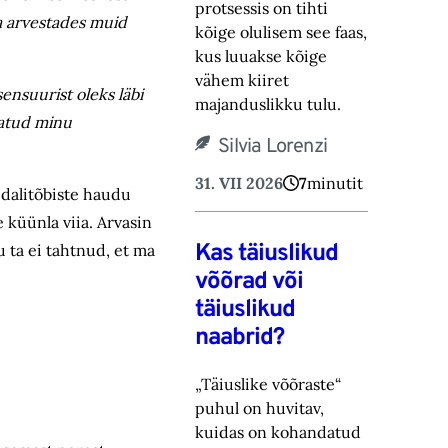
protsessis on tihti
ga arvestades muid
kõige olulisem see faas,
kus luuakse kõige
vähem kiiret
ensuurist oleks läbi
majanduslikku tulu.
satud minu
Silvia Lorenzi
31. VII 2026
7
minutit
idalitõbiste haudu
e küünla viia. Arvasin
Kas täiuslikud
 ta ei tahtnud, et ma
võõrad või
täiuslikud
naabrid?
„Täiuslike võõraste“
puhul on huvitav,
kuidas on kohandatud