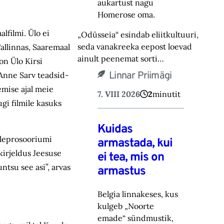
aukartust nagu
Homerose oma.‎
lfilmi. Ülo ei
„Odüsseia“ esindab eliitkultuuri,
seda vanakreeka eepost loevad
allinnas, Saaremaal
ainult peenemat sorti…
on Ülo Kirsi
Linnar Priimägi
 Anne Sarv teadsid-
emise ajal meie
7. VIII 2026
2
minutit
ugi filmile kasuks
Kuidas
 leprosooriumi
armastada, kui
 kirjeldus Jeesuse
ei tea, mis on
ntsu see asi”, arvas
armastus
Belgia linnakeses, kus
kulgeb „Noorte
emade“ sündmustik,