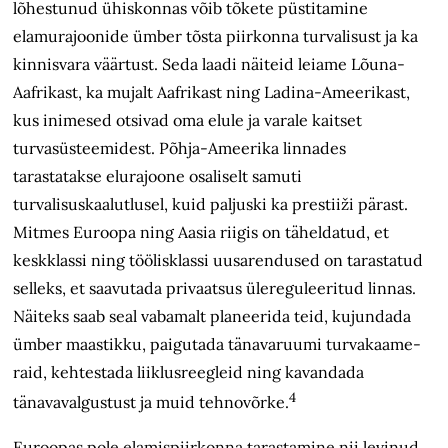
lõhestunud ühiskonnas võib tõkete püstitamine
elamurajoonide ümber tõsta piirkonna turvalisust ja ka
kinnisvara väärtust. Seda laadi näiteid leiame Lõuna-
Aafrikast, ka mujalt Aafrikast ning Ladina-Ameerikast,
kus inimesed otsivad oma elule ja varale kaitset
turvasüsteemidest. Põhja-Ameerika linnades
tarastatakse elurajoone osaliselt samuti
turvalisuskaalutlusel, kuid paljuski ka prestiiži pärast.
Mitmes Euroopa ning Aasia riigis on täheldatud, et
keskklassi ning töölisklassi uusarendused on tarastatud
selleks, et saavutada privaatsus ülereguleeritud linnas.
Näiteks saab seal vabamalt planeerida teid, kujundada
ümber maastikku, paigutada tänavaruumi turvakaame­
raid, kehtestada liiklusreegleid ning kavandada
4
tänavavalgustust ja muid tehnovõrke.
Euroopas pole elamispiirkonna tarastamine nii levinud