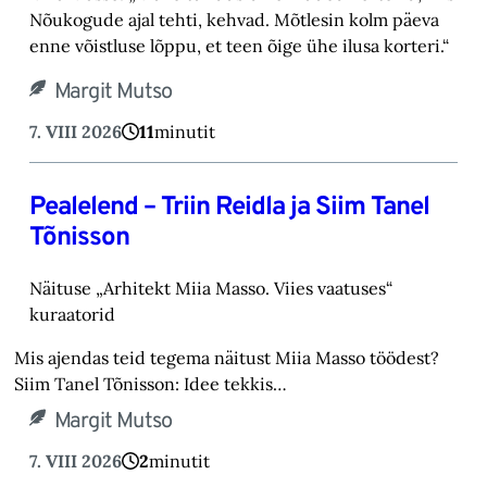
Nõukogude ajal tehti, kehvad. Mõtlesin kolm päeva
enne võistluse lõppu, et teen õige ühe ilusa korteri.“
Margit Mutso
7. VIII 2026
11
minutit
Pealelend – Triin Reidla ja Siim Tanel
Tõnisson
Näituse „Arhitekt Miia Masso. Viies vaatuses“
kuraatorid
Mis ajendas teid tegema näitust Miia Masso töödest?
Siim Tanel Tõnisson: Idee tekkis…
Margit Mutso
7. VIII 2026
2
minutit