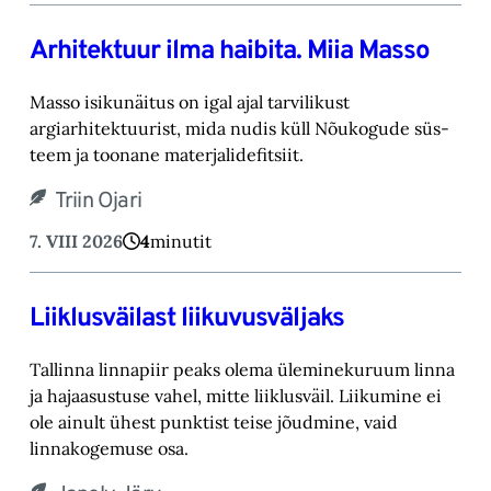
Arhitektuur ilma haibita. Miia Masso
Masso isikunäitus on igal ajal tarvilikust
argiarhitektuurist, mida nudis küll Nõukogude süs-‎
teem ja toonane materjalidefitsiit.‎
Triin Ojari
7. VIII 2026
4
minutit
Liiklusväilast liikuvusväljaks
Tallinna linnapiir peaks olema üleminekuruum linna
ja hajaasustuse vahel, mitte liiklusväil. ‎Liikumine ei
ole ainult ühest punktist teise jõudmine, vaid
linnakogemuse osa.‎