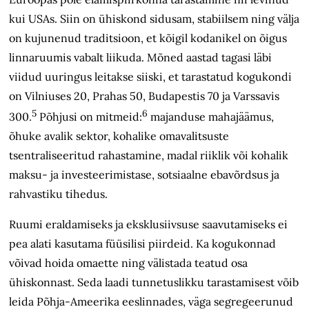
kui USAs. Siin on ühiskond sidusam, stabiilsem ning välja
on kujunenud traditsioon, et kõigil kodanikel on õigus
linnaruumis vabalt liikuda. Mõned aastad tagasi läbi
viidud uuringus leitakse siiski, et tarastatud kogukondi
on Vilniuses 20, Prahas 50, Budapestis 70 ja Varssavis
5
6
300.
Põhjusi on mitmeid:
majanduse mahajäämus,
õhuke avalik sektor, kohalike omavalitsuste
tsentraliseeritud rahastamine, madal riiklik või kohalik
maksu- ja investeerimistase, sotsiaalne ebavõrdsus ja
rahvastiku tihedus.
Ruumi eraldamiseks ja eksklusiivsuse saavutamiseks ei
pea alati kasutama füüsilisi piirdeid. Ka kogukonnad
võivad hoida omaette ning välistada teatud osa
ühiskonnast. Seda laadi tunnetuslikku tarastamisest võib
leida Põhja-Ameerika eeslinnades, väga segregeerunud