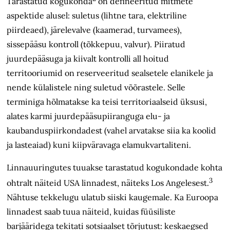
Tarastatud kogukonda
on defineeritud mitmete
aspektide alusel: suletus (lihtne tara, elektriline
piirdeaed), järelevalve (kaamerad, turvamees),
sissepääsu kontroll (tõkkepuu, valvur). Piiratud
juurdepääsuga ja kiivalt kontrolli all hoitud
territooriumid on reserveeritud sealsetele elanikele ja
nende külalistele ning suletud võõrastele. Selle
terminiga hõlmatakse ka teisi territoriaalseid üksusi,
alates karmi juurdepääsupiiranguga elu- ja
kaubanduspiirkondadest (vahel arvatakse siia ka koolid
ja lasteaiad) kuni kiipväravaga elamukvartaliteni.
Linnauuringutes tuuakse tarastatud kogukondade kohta
3
ohtralt näiteid USA linnadest, näiteks Los Angelesest.
Nähtuse tekkelugu ulatub siiski kaugemale. Ka Euroopa
linnadest saab tuua näiteid, kuidas füüsiliste
barjääridega tekitati sotsiaalset tõrjutust: keskaegsed