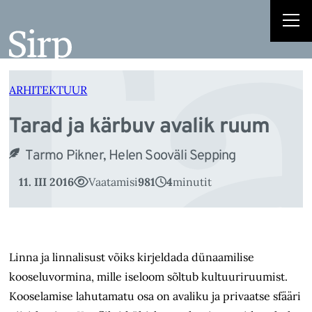
Ta
Liigu
sisu
juurde
ARHITEKTUUR
Tarad ja kärbuv avalik ruum
Tarmo Pikner, Helen Sooväli Sepping
11. III 2016
Vaatamisi
981
4
minutit
Linna ja linnalisust võiks kirjeldada dünaamilise
kooseluvormina, mille iseloom sõltub kultuuriruumist.
Kooselamise lahutamatu osa on avaliku ja privaatse sfääri