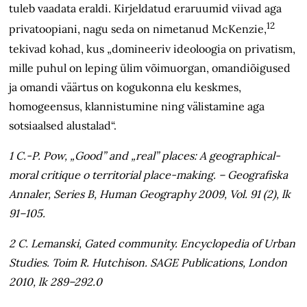
tuleb vaadata eraldi. Kirjeldatud eraruumid viivad aga
12
privatoopiani, nagu seda on nimetanud McKenzie,
tekivad kohad, kus „domineeriv ideoloogia on privatism,
mille puhul on leping ülim võimuorgan, omandiõigused
ja omandi väärtus on kogukonna elu keskmes,
homogeensus, klannistumine ning välistamine aga
sotsiaalsed alustalad“.
1 C.-P. Pow, „Good” and „real” places: A geographical-
moral critique o territorial place-making. – Geografiska
Annaler, Series B, Human Geography 2009, Vol. 91 (2), lk
91–105.
2 C. Lemanski, Gated community. Encyclopedia of Urban
Studies. Toim R. Hutchison. SAGE Publications, London
2010, lk 289–292.0