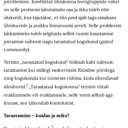
piiritlemine. Konfliktid ühiskonna huvigruppide vahel
on selle protsessi lahutamatu osa ja ikka tuleb ette
olukordi, kus tajutakse, et üks pool ajab taga omakasu
ühishuvide ja avaliku linnaruumi arvelt. Selle probleemi
lahkamiseks tuleb selgitada sellist ruumi kasutamise
piiramise nähtust nagu tarastatud kogukond (
gated
community
).
Termin „tarastatud kogukond“ hõlmab kaht nähtust:
tarastamist kui millegi isoleerimist füüsilise piirdega
ning kogukonda kui inimeste rühma, keda ühendavad
1
ühishuvid.
„Tarastatud kogukonna“ termin viitab
eraldumisele või eraldamisele, selle vorm sõltub aga
linnast, see tähendab kontekstist.
Tarastamine – kuidas ja miks?
2