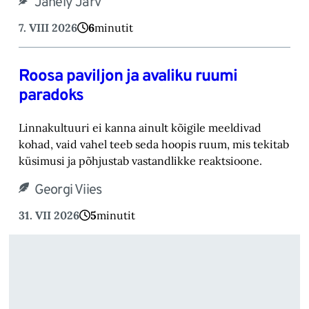
Janely Järv
7. VIII 2026
6
minutit
Roosa paviljon ja avaliku ruumi
paradoks
Linnakultuuri ei kanna ainult kõigile meeldivad
kohad, vaid vahel teeb seda hoopis ruum, mis tekitab
küsimusi ja põhjustab vastandlikke reaktsioone.
Georgi Viies
31. VII 2026
5
minutit