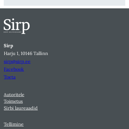
Sirp
Harju 1, 10146 Tallinn
sirp@sirp.ee
Facebook
Toeta
Autoritele
Toimetus
Sirbi laureaadid
Tellimine