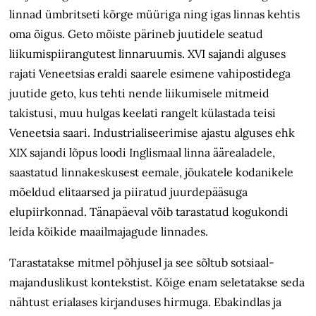
linnad ümbritseti kõrge müüriga ning igas linnas kehtis
oma õigus. Geto mõiste pärineb juutidele seatud
liikumispiirangutest linnaruumis. XVI sajandi alguses
rajati Veneetsias eraldi saarele esimene vahipostidega
juutide geto, kus tehti nende liikumisele mitmeid
takistusi, muu hulgas keelati rangelt külastada teisi
Veneetsia saari. Industrialiseerimise ajastu alguses ehk
XIX sajandi lõpus loodi Inglismaal linna äärealadele,
saastatud linnakeskusest eemale, jõukatele kodanikele
mõeldud elitaarsed ja piiratud juurdepääsuga
elupiirkonnad. Tänapäeval võib tarastatud kogukondi
leida kõikide maailmajagude linnades.
Tarastatakse mitmel põhjusel ja see sõltub sotsiaal-
majanduslikust kontekstist. Kõige enam seletatakse seda
nähtust erialases kirjanduses hirmuga. Ebakindlas ja