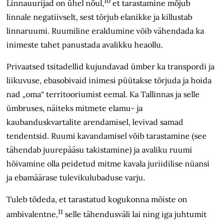
10
Linnauurijad on ühel nõul,
et tarastamine mõjub
linnale negatiivselt, sest tõrjub elanikke ja killustab
linnaruumi. Ruumiline eraldumine võib vähendada ka
inimeste tahet panustada avalikku heaollu.
Privaatsed tsitadellid kujundavad ümber ka transpordi ja
liikuvuse, ebasobivaid inimesi püütakse tõrjuda ja hoida
nad „oma“ territooriumist eemal. Ka Tallinnas ja selle
ümbruses, näiteks mitmete elamu- ja
kaubanduskvartalite arendamisel, levivad samad
tendentsid. Ruumi kavandamisel võib tarastamine (see
tähendab juurepääsu takistamine) ja avaliku ruumi
hõivamine olla peidetud mitme kavala juriidilise nüansi
ja ebamäärase tulevikulubaduse varju.
Tuleb tõdeda, et tarastatud kogukonna mõiste on
11
ambivalentne,
selle tähendusväli lai ning iga juhtumit