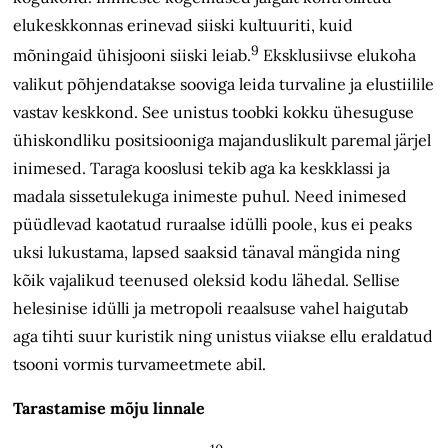
elukeskkonnas erinevad siiski kultuuriti, kuid
9
mõningaid ühisjooni siiski leiab.
Eksklusiivse elukoha
valikut põhjendatakse soovi­ga leida turvaline ja elustiilile
vastav keskkond. See unistus toobki kokku ühesuguse
ühiskondliku positsiooniga majanduslikult paremal järjel
inimesed. Taraga kooslusi tekib aga ka keskklassi ja
madala sissetulekuga inimeste puhul. Need inimesed
püüdlevad kaotatud ruraalse idülli poole, kus ei peaks
uksi lukustama, lapsed saaksid tänaval mängida ning
kõik vajalikud teenused oleksid kodu lähedal. Sellise
helesinise idülli ja metropoli reaalsuse vahel haigutab
aga tihti suur kuristik ning unistus viiakse ellu eraldatud
tsooni vormis turvameetmete abil.
Tarastamise mõju linnale