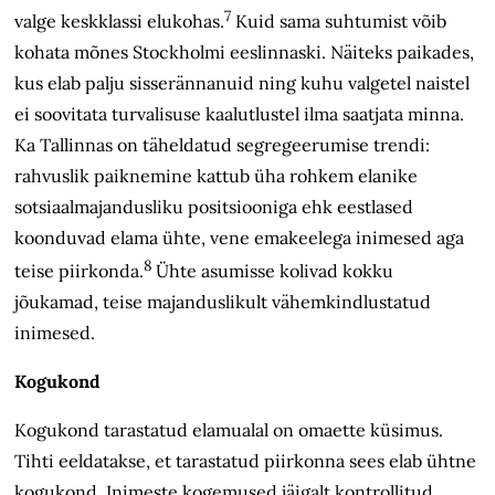
7
valge keskklassi elukohas.
Kuid sama suhtumist võib
kohata mõnes Stockholmi eeslinnaski. Näiteks paikades,
kus elab palju sisserännanuid ning kuhu valgetel naistel
ei soovitata turvalisuse kaalutlustel ilma saatjata minna.
Ka Tallinnas on täheldatud segregeerumise trendi:
rahvuslik paiknemine kattub üha rohkem elanike
sotsiaalmajandusliku positsiooniga ehk eestlased
koonduvad elama ühte, vene emakeelega inimesed aga
8
teise piirkonda.
Ühte asumisse kolivad kokku
jõukamad, teise majanduslikult vähemkindlustatud
inimesed.
Kogukond
Kogukond tarastatud elamualal on omaette küsimus.
Tihti eeldatakse, et tarastatud piirkonna sees elab ühtne
kogukond. Inimeste kogemused jäigalt kontrollitud