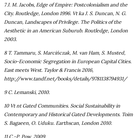
7 J. M. Jacobs, Edge of Empire: Postcolonialism and the
City. Routledge, London 1996. Vt ka J. S. Duncan, N. G.
Duncan, Landscapes of Privilege. The Politics of the
Aesthetic in an American Suburub. Routledge, London
2003.
8 T. Tammaru, S. Marcińczak, M. van Ham, S. Musted,
Socio-Economic Segregation in European Capital Cities.
East meets West. Taylor & Francis 2016,
http://www.tandf.net/books/details/9781138794931/
9 C. Lemanski, 2010.
10 Vt nt Gated Communities. Social Sustainability in
Contemporary and Historical Gated Developments. Toim
S. Bagaeen, O. Uduku. Earthscan, London 2010.
11 C.-P. Pow, 2009.