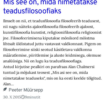
Mis see on, mida nimetatakse
teadusfilosoofiaks
Ilmselt on nii, et teadusfilosoofia filosofeerib teadusest,
nii nagu näiteks ajaloofilosoofia filosofeerib ajaloost,
kunstifilosoofia kunstist, religioonifilosoofia religioonist
jne. Filosofeerimisena kiputakse mõnikord mõistma
lihtsalt üldistatud juttu vastavast valdkonnast. Pigem on
filosofeerimine siiski seotud käsitletava valdkonna
määratlemise, piiritlemise ja aluste leidmisega, olemuse
analüüsiga. Nii on lugu ka teadusfilosoofiaga.
Antud kirjutise pealkiri on parafraas Alan Chalmersi
tuntud ja mõjukast teosest „Mis asi see on, mida
nimetatakse teaduseks“, mis on ka eesti keelde tõlgitud.
Alan…
Peeter Müürsepp
30. X 2015
9
minutit