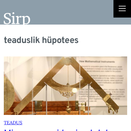
teaduslik hüpotees
TEADUS