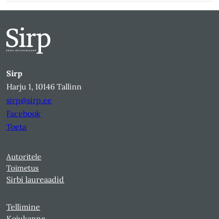
Sirp
Harju 1, 10146 Tallinn
sirp@sirp.ee
Facebook
Toeta
Autoritele
Toimetus
Sirbi laureaadid
Tellimine
Kojukanne