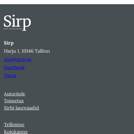
Sirp
Harju 1, 10146 Tallinn
sirp@sirp.ee
Facebook
Toeta
Autoritele
Toimetus
Sirbi laureaadid
Tellimine
Kojukanne