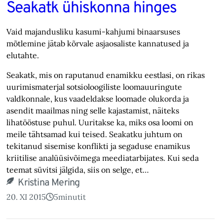
Seakatk ühiskonna hinges
Vaid majandusliku kasumi-kahjumi binaarsuses
mõtlemine jätab kõrvale asjaosaliste kannatused ja
elutahte.
Seakatk, mis on raputanud enamikku eestlasi, on rikas
uurimismaterjal sotsioloogiliste loomauuringute
valdkonnale, kus vaadeldakse loomade olukorda ja
asendit maailmas ning selle kajastamist, näiteks
lihatööstuse puhul. Uuritakse ka, miks osa loomi on
meile tähtsamad kui teised. Seakatku juhtum on
tekitanud sisemise konflikti ja segaduse enamikus
kriitilise analüüsivõimega meediatarbijates. Kui seda
teemat süvitsi jälgida, siis on selge, et…
Kristina Mering
20. XI 2015
5
minutit