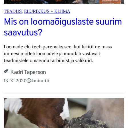
TEADUS
, 
ELURIKKUS – KLIIMA
Mis on loomaõiguslaste suurim
saavutus?
Loomade elu teeb paremaks see, kui kriitiline mass
inimesi mõtleb loomadele ja muudab vastavalt
teadmistele omaenda tarbimist ja valikuid.
Kadri Taperson
13. XI 2020
4
minutit