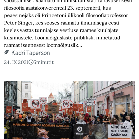
vabastamise“. Raamatu ilmumist tähistati tänavusel Eesti
filosoofia aastakonverentsil 23. septembril, kus
peaesinejaks oli Princetoni ülikooli filosoofiaprofessor
Peter Singer, kes seoses raamatu ilmumisega eesti
keeles vastas tunniajase vestluse raames kuulajate
küsimustele. Loomaõiguslaste piiblikski nimetatud
raamat iseenesest loomaõiguslik…
Kadri Taperson
24. IX 2021
5
minutit