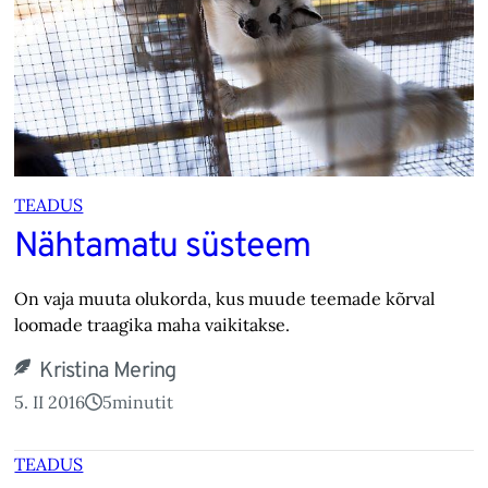
TEADUS
Nähtamatu süsteem
On vaja muuta olukorda, kus muude teemade kõrval
loomade traagika maha vaikitakse.
Kristina Mering
5. II 2016
5
minutit
TEADUS