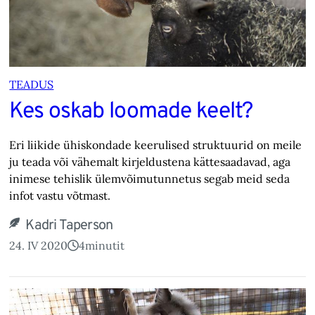
TEADUS
Kes oskab loomade keelt?
Eri liikide ühiskondade keerulised struktuurid on meile
ju teada või vähemalt kirjeldustena kättesaadavad, aga
inimese tehislik ülemvõimutunnetus segab meid seda
infot vastu võtmast.
Kadri Taperson
24. IV 2020
4
minutit