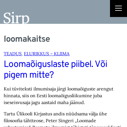
loomakaitse
TEADUS
, 
ELURIKKUS – KLIIMA
Loomaõiguslaste piibel. Või
pigem mitte?
Kui tüviteksti ilmumisaja järgi loomaõiguste arengut
hinnata, siis on Eesti loomaõigusliikumine juba
iseseisvusaja jagu aastaid maha jäänud.
Tartu Ülikooli Kirjastus andis nüüdsama välja ühe
filosoofia tähtteose, Peter Singeri „Loomade