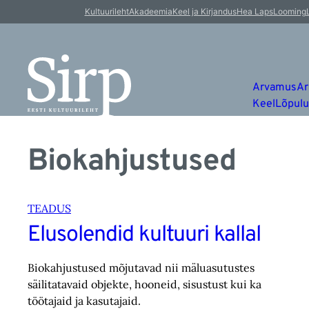
Kultuurileht
Akadeemia
Keel ja Kirjandus
Hea Laps
Looming
Arvamus
Ar
Keel
Lõpul
Biokahjustused
TEADUS
Elusolendid kultuuri kallal
Biokahjustused mõjutavad nii mäluasutustes
säilitatavaid objekte, hooneid, sisustust kui ka
töötajaid ja kasutajaid.