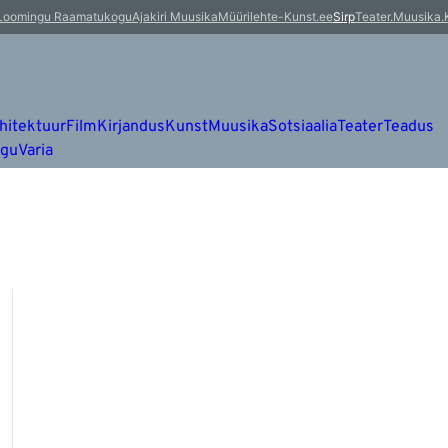
Loomingu Raamatukogu
Ajakiri Muusika
Müürileht
e-Kunst.ee
Sirp
Teater.Muusika.
hitektuur
Film
Kirjandus
Kunst
Muusika
Sotsiaalia
Teater
Teadus
ugu
Varia