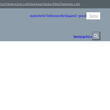
Kino
Täheke
Uma Leht
Vikerkaar
Värske Rõhk
Õpetajate Leht
Autoritele
Tellimine
Reklaam
E-pood
Toeta
Veebiarhiiv