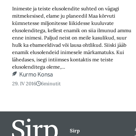
Inimeste ja teiste elusolendite suhted on vägagi
mitmekesised, elame ju planeedil Maa kõrvuti
kümnetesse miljonitesse liikidesse kuuluvate
elusolenditega, kellest enamik on siia ilmunud ammu
enne inimesi. Paljud neist on meile kasulikud, suur
hulk ka ebameeldivad või lausa ohtlikud. Siiski jääb
enamik elusolendeid inimesele märkamatuks. Kui
lähedases, isegi intiimses kontaktis me teiste
elusolenditega oleme,…
Kurmo Konsa
29. IV 2016
6
minutit
Sirp