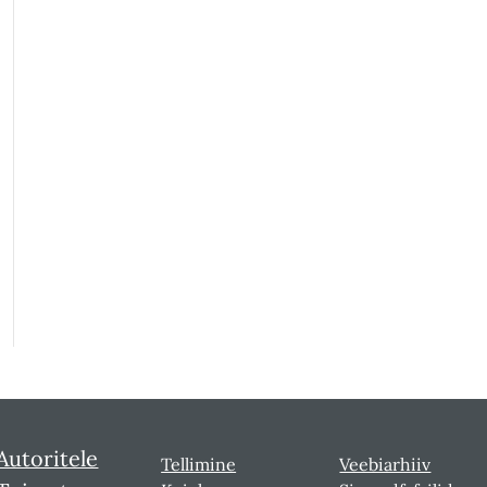
Autoritele
Tellimine
Veebiarhiiv