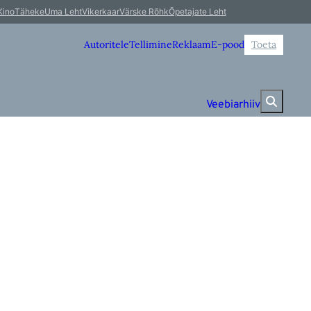
Kino
Täheke
Uma Leht
Vikerkaar
Värske Rõhk
Õpetajate Leht
Autoritele
Tellimine
Reklaam
E-pood
Toeta
Veebiarhiiv