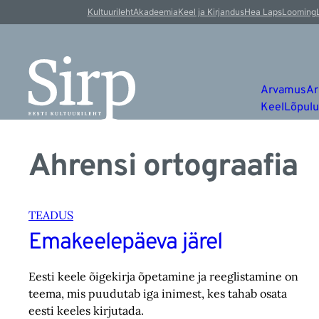
Kultuurileht
Akadeemia
Keel ja Kirjandus
Hea Laps
Looming
Arvamus
Ar
Keel
Lõpul
Ahrensi ortograafia
TEADUS
Emakeelepäeva järel
Eesti keele õigekirja õpetamine ja reeglistamine on
teema, mis puudutab iga inimest, kes tahab osata
eesti keeles kirjutada.