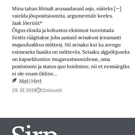
Mina tahan lihtsalt arusaadavaid asju, näiteks [—]
vaielda jõupositsioonita, argumentide keeles.
Jaak Jõerüüt*
Õigus eksida ja kohustus eksimusi tunnistada
Eestis räägitakse juba aastaid seisakust (enamasti
majanduslikus mõttes). Nii seisaku kui ka arengu
esimeseks faasiks on mõtteviis. Seisaku algpõhjuseks
on kapseldumine mugavustsoonidesse, oma
positsiooni ja status quo hoidmine, nii et eesmärgiks
ei ole enam üldine…
Mati Hint
29. III 2019
12
minutit