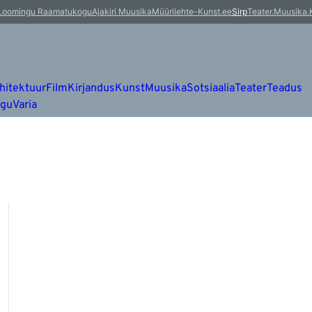
Loomingu Raamatukogu
Ajakiri Muusika
Müürileht
e-Kunst.ee
Sirp
Teater.Muusika.
hitektuur
Film
Kirjandus
Kunst
Muusika
Sotsiaalia
Teater
Teadus
ugu
Varia