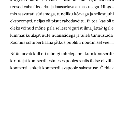
teosed vaba üleoleku ja kaasaelava armastusega. Hinges
mis saavutati südamega, tundliku kõrvaga ja sellest ju
eksprompti, neljas oli pisut rabedavõitu. Ei tea, kas o
oleks võinud mõne pala sellest vigurist ilma jätta? Igal 
lummas kuulajat uute nüanssidega ja tuleb tunnustada 
Rõõmus schubertiaana jätkus publiku nõudmisel veel 
Nüüd arvab küll nii mõnigi tähelepanelikum kontserdikü
kirjutajat kontserdi esimeses pooles saalis üldse ei vi
kontserti lahkelt kontserdi avapoole salvestuse. Öelda