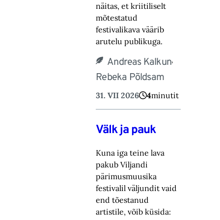
näitas, et kriitiliselt
mõtestatud
festivalikava väärib
arutelu publikuga.
,
Andreas Kalkun
Rebeka Põldsam
31. VII 2026
4
minutit
Välk ja pauk
Kuna iga teine lava
pakub Viljandi
pärimusmuusika
festivalil väljundit vaid
end tõestanud
artistile, võib küsida: