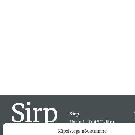
Sirp
Harju 1, 10146 Tallinn
sirp@sirp.ee
Küpsistega nõustumine