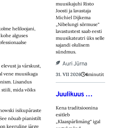
muusikajuhi Risto
Joosti ja lavastaja
Michiel Dijkema
„Nibelungi sõrmuse“
olme heliloojani,
lavastustest saab eesti
b kohe alguses
muusikateatri üks selle
ofessionaalse
sajandi olulisem
sündmus.
Auri Jürna
elevust ja värskust,
seal vene muusikaga
31. VII 2026
4
minutit
onism. Lisandus
tiili, mida võiks
Juulikuus …
Kena traditsioonina
anowski isikupäraste
esitleb
See nõuab pianistilt
„Klaaspärlimäng“ igal
 on keeruline järge