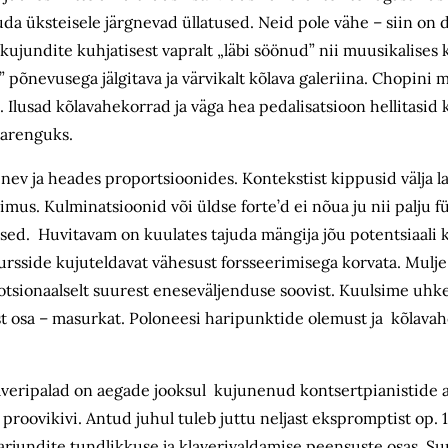
uda üksteisele järgnevad üllatused. Neid pole vähe – siin on d
ujundite kuhjatisest vapralt „läbi söönud” nii muusikalises k
õnevusega jälgitava ja värvikalt kõlava galeriina. Chopini 
lusad kõlavahekorrad ja väga hea pedalisatsioon hellitasid kõ
eks arenguks.
veenev ja heades proportsioonides. Kontekstist kippusid välj
mus. Kulminatsioonid või üldse forte’d ei nõua ju nii palju fü
sed. Huvitavam on kuulates tajuda mängija jõu potentsiaali k
ursside kujuteldavat vähesust forsseerimisega korvata. Mulje 
otsionaalselt suurest eneseväljenduse soovist. Kuulsime uhket
st osa – masurkat. Poloneesi haripunktide olemust ja kõlava
averipalad on aegade jooksul kujunenud kontsertpianistide 
proovikivi. Antud juhul tuleb juttu neljast ekspromptist op. 1
arjundite tundlikkuse ja klaverivaldamise peensuste osas. S