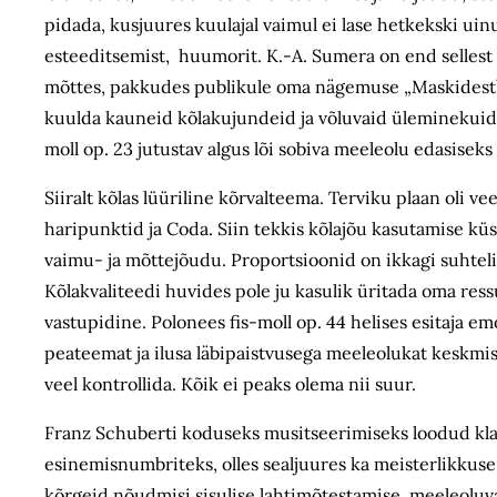
pidada, kusjuures kuulajal vaimul ei lase hetkekski uin
esteeditsemist, huumorit. K.-A. Sumera on end sellest k
mõttes, pakkudes publikule oma nägemuse „Maskidest” p
kuulda kauneid kõlakujundeid ja võluvaid üleminekuid. I
moll op. 23 jutustav algus lõi sobiva meeleolu edasis
Siiralt kõlas lüüriline kõrvalteema. Terviku plaan oli 
haripunktid ja Coda. Siin tekkis kõlajõu kasutamise küsi
vaimu- ja mõttejõudu. Proportsioonid on ikkagi suhteli
Kõlakvaliteedi huvides pole ju kasulik üritada oma ress
vastupidine. Polonees fis-moll op. 44 helises esitaja em
peateemat ja ilusa läbipaistvusega meeleolukat keskmi
veel kontrollida. Kõik ei peaks olema nii suur.
Franz Schuberti koduseks musitseerimiseks loodud kl
esinemisnumbriteks, olles sealjuures ka meisterlikkuse 
kõrgeid nõudmisi sisulise lahtimõtestamise, meeleoluv