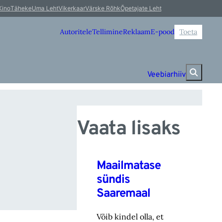
, 
Kino
Täheke
Uma Leht
Vikerkaar
Värske Rõhk
Õpetajate Leht
Autoritele
Tellimine
Reklaam
E-pood
Toeta
Veebiarhiiv
Vaata lisaks
Maailmatase
sündis
Saaremaal
Võib kindel olla, et