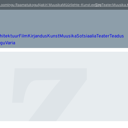
z
Loomingu Raamatukogu
Ajakiri Muusika
Müürileht
e-Kunst.ee
Sirp
Teater.Muusika.
hitektuur
Film
Kirjandus
Kunst
Muusika
Sotsiaalia
Teater
Teadus
ugu
Varia