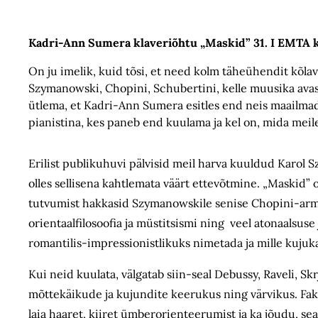
Kadri-Ann Sumera klaveriõhtu „Maskid” 31. I EMTA 
On ju imelik, kuid tõsi, et need kolm täheühendit kõlav
Szymanowski, Chopini, Schubertini, kelle muusika avas 
ütlema, et Kadri-Ann Sumera esitles end neis maailmade
pianistina, kes paneb end kuulama ja kel on, mida meil
Erilist publikuhuvi pälvisid meil harva kuuldud Karol 
olles sellisena kahtlemata väärt ettevõtmine. „Maskid” 
tutvumist hakkasid Szymanowskile senise Chopini-arm
orientaalfilosoofia ja müstitsismi ning veel atonaalsus
romantilis-impressionistlikuks nimetada ja mille ku
Kui neid kuulata, välgatab siin-seal Debussy, Raveli, 
mõttekäikude ja kujundite keerukus ning värvikus. Fakt
laia haaret, kiiret ümberorienteerumist ja ka jõudu, sea