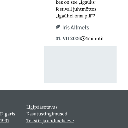
kes on see „igaüks“
festivali juhtmõttes
„Igaühel oma pill“?
Iris Altmets
31. VII 2026
4
minutit
Ligipääsetavus
 Digaris
Kasutustingimused
-1997
Teksti- ja andmekaeve