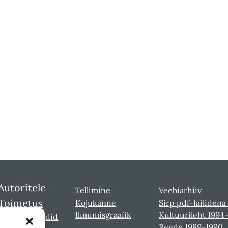
Autoritele
Tellimine
Veebiarhiiv
Toimetus
Kojukanne
Sirp pdf-failidena
Ilmumisgraafik
Kultuurileht 1994
Sirbi laureaadid
Reede 1989-1990