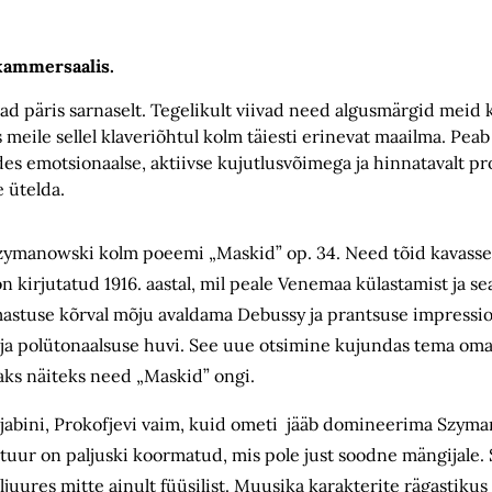
kammersaalis.
ad päris sarnaselt. Tegelikult viivad need algusmärgid meid k
meile sellel klaveriõhtul kolm täiesti erinevat maailma. Pea
s emotsionaalse, aktiivse kujutlusvõimega ja hinnatavalt pr
e ütelda.
Szymanowski kolm poeemi „Maskid” op. 34. Need tõid kavasse 
on kirjutatud 1916. aastal, mil peale Venemaa külastamist ja 
astuse kõrval mõju avaldama Debussy ja prantsuse impressi
e ja polütonaalsuse huvi. See uue otsimine kujundas tema oma s
jukaks näiteks need „Maskid” ongi.
Skrjabini, Prokofjevi vaim, kuid ometi jääb domineerima Szym
uur on paljuski koormatud, mis pole just soodne mängijale. 
ljuures mitte ainult füüsilist. Muusika karakterite rägastikus