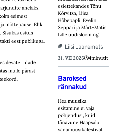
esiettekandes Tõnu
varjundite ahelaks,
Kõrvitsa, Liisa
 kolm esimest
Hõbepapli, Evelin
i ja mõttepause. Ehk
Seppari ja Märt-Matis
. Sisukas esitus
Lille uudislooming.
akti eest publikuga.
Liisi Laanemets
31. VII 2026
4
minutit
äesolevate ridade
atas mulle pärast
Baroksed
ga seekord.
rännakud
Hea muusika
esitamine ei vaja
põhjendusi, kuid
tänavune Haapsalu
vanamuusikafestival