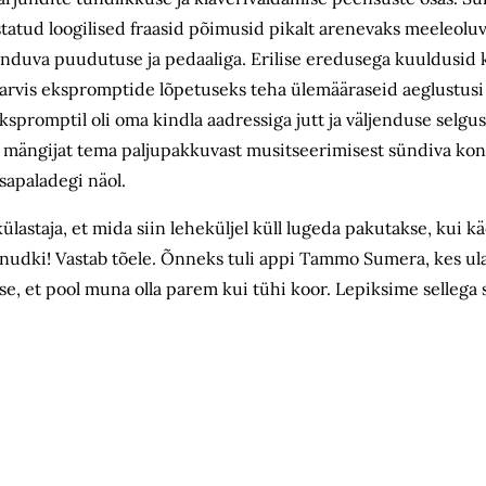
tatud loogilised fraasid põimusid pikalt arenevaks meeleolu
hinduva puudutuse ja pedaaliga. Erilise eredusega kuuldusid
li tarvis ekspromptide lõpetuseks teha ülemääraseid aeglustus
ekspromptil oli oma kindla aadressiga jutt ja väljenduse selgus
mängijat tema paljupakkuvast musitseerimisest sündiva kont
lisapaladegi näol.
lastaja, et mida siin leheküljel küll lugeda pakutakse, kui k
ibinudki! Vastab tõele. Õnneks tuli appi Tammo Sumera, kes ul
kse, et pool muna olla parem kui tühi koor. Lepiksime selle