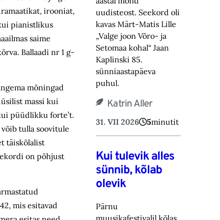
aastal mõnd
ramaatikat, irooniat,
uudisteost. Seekord oli
kavas Märt-Matis Lille
ui pianistlikus
„Valge joon Võro- ja
maailmas saime
Setomaa kohal“ Jaan
rva. Ballaadi nr 1 g-
Kaplinski 85.
sünniaastapäeva
puhul.
a langema mõningad
üsilist massi kui
Katrin Aller
ui püüdlikku forte’t.
31. VII 2026
5
minutit
võib tulla soovitule
 täiskõlalist
Kui tulevik alles
hekordi on põhjust
sünnib, kõlab
olevik
armastatud
42, mis esitavad
Pärnu
muusikafestivalil kõlas
umera esitas need