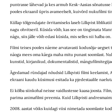
puntrasse lähevad ja kes armub Kesk-Aasias sõnatusse
pooles ekraanil üpris avameelselt, kuivõrd nukufilmi ti
Küllap tõlgendajate õrritamiseks laseb Lillqvist liblik
nagu ohvitseril. Küsida võib, kas see on tingimata Ma
nägu, siis jälle võib edasi küsida, mis selles nii halba o
Filmi teises pooles näeme arvatavasti kodusõja-aegset
näoga mees oma käega maha mitu punast soomlast. Nukuf
kunstid, kirjanikud, dokumentalistid, mängufilmitegija
Ägedamad ründajad nõudsid Lillqvisti filmi keelamist, Aa
ekraani kaudu küsimusi esitada ka pjedestaalile naelut
Ei kõlba siinkohal neisse vaidlustesse kaasa joosta. Fi
parima animafilmi preemia. Kuid Lillqvisti andresmaimi
2008. aastat võiks kuidagi viisi nimetada soomlaste ko