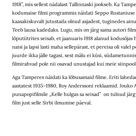
1918”, mis sellest nädalast Tallinnaski jookseb. Ka Tam
kodumaise filmi programmis näidati Seppo Rustaniuse a
kaasakiskuvalt jutustada olnud asjadest, tuginedes ainu
Teeb lausa kadedaks. Lugu, mis on järg sama autori filmil
lõputiitrites seisab, et jaanuaris 1918 alanud kodusõja
naisi ja lapsi lasti maha sellepärast, et pereisa oli val
juurde ikka jälle tagasi, sest mälu ei küsi, südametunnis
filmirahvad pole nii osavad unustajad kui meie siinpool
Aga Tamperes näidati ka lõbusamaid filme. Eriti lahed
aastatest 1935–1980, Roy Anderssoni reklaamid. Jouko 
punapopifilmile „Kelle hulgas sa seisad” on tulnud jär
film just selle Sirbi ilmumise päeval.