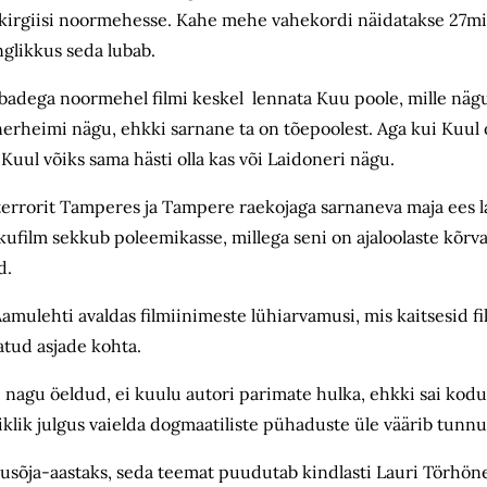
 kirgiisi noormehesse. Kahe mehe vahekordi näidatakse 27mi
nglikkus seda lubab.
atiibadega noormehel filmi keskel lennata Kuu poole, mille n
nnerheimi nägu, ehkki sarnane ta on tõepoolest. Aga kui Kuu
n. Kuul võiks sama hästi olla kas või Laidoneri nägu.
 terrorit Tamperes ja Tampere raekojaga sarnaneva maja ees
ilm sekkub poleemikasse, millega seni on ajaloolaste kõrva
d.
mulehti avaldas filmiinimeste lühiarvamusi, mis kaitsesid film
atud asjade kohta.
lm, nagu öeldud, ei kuulu autori parimate hulka, ehkki sai ko
klik julgus vaielda dogmaatiliste pühaduste üle väärib tunnu
dusõja-aastaks, seda teemat puudutab kindlasti Lauri Törhön