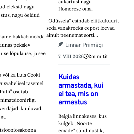
aukartust nagu
kud oleksid nagu
Homerose oma.‎
gestus, nagu öeldud
„Odüsseia“ esindab eliitkultuuri,
seda vanakreeka eepost loevad
ainult peenemat sorti…
, naine hakkab mööda
Linnar Priimägi
suunas pekslev
use lõpulause, ja see
7. VIII 2026
2
minutit
 või ka Luis Cooki
Kuidas
vusvahelisel tasemel.
armastada, kui
Putli” osutab
ei tea, mis on
animatsiooniriigi
armastus
ikerdajad kuuluvad,
Belgia linnakeses, kus
mt.
kulgeb „Noorte
matsiooniosakonna
emade“ sündmustik,