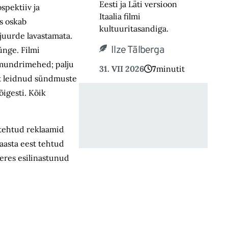
Eesti ja Läti versioon
spektiiv ja
Itaalia filmi
s oskab
kultuuritasandiga.
 juurde lavastamata.
Ilze Tālberga
sünge. Filmi
t mundrimehed; palju
31. VII 2026
7
minutit
aset leidnud sündmuste
õigesti. Kõik
 tehtud reklaamid
aasta eest tehtud
peres esilinastunud