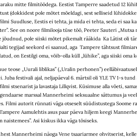
Paraku mitte filmitöödega. Eestist Tamperre saadetud 12 lühifi
tust (dokkidest pole mõtet mõeldagi, sest selliseid lühidokke
i Suudluse, Eestis ei tehta, ja mida ei tehta, seda ei saa ka f
er”. See on noore filmilooja tüse töö, Peeter Sauteri „Mutsa
le jõudnud, pole siiski mõtet pikemalt rääkida Ka Lätist oli t
Balti tegijad seekord ei saanud, aga Tampere tähtsust filmiar
atud, on Eestilgi oma, võib-olla küll „lühike”, aga siiski oma k
ue teose „Uurali liblikas” („Uralin perhonen”) eelläbivaatus
i. Juba festivali ajal, neljapäeval 6. märtsil oli YLE TV 1-s tun
lmi stsenarist ja lavastaja Lillqvist. Küsimuse alla võeti, s
endaarse marssal Mannerheimi seksuaalne sättumus ja veel se
. Filmi autorit rünnati väga otseselt süüdistustega Soome 
s. Tampere Aamulehtis asus paar päeva hiljem keegi Mannerhei
 naistemees”. Asi kiskus ikka väga tõsiseks.
b ühest Mannerheimi näoga Vene tsaariarmee ohvitserist, kell