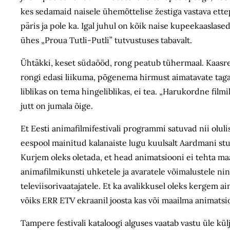
kes sedamaid naisele ühemõttelise žestiga vastava ette
päris ja pole ka. Igal juhul on kõik naise kupeekaaslas
ühes „Proua Tutli-Putli” tutvustuses tabavalt.
Ühtäkki, keset südaööd, rong peatub tühermaal. Kaasre
rongi edasi liikuma, põgenema hirmust aimatavate tagaa
liblikas on tema hingeliblikas, ei tea. „Harukordne fil
jutt on jumala õige.
Et Eesti animafilmifestivali programmi satuvad nii olu
eespool mainitud kalanaiste lugu kuulsalt Aardmani stuu
Kurjem oleks oletada, et head animatsiooni ei tehta maai
animafilmikunsti uhketele ja avaratele võimalustele nin
televiisorivaatajatele. Et ka avalikkusel oleks kergem
võiks ERR ETV ekraanil joosta kas või maailma animatsio
Tampere festivali kataloogi alguses vaatab vastu üle kül