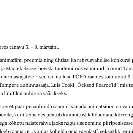
es tänavu 5. – 9. märtsini.
 animafilmi preemia ning ühtlasi ka rahvusvahelise konkursi
se ja Maciek Szczerbowski tandemitöös valminud ja nüüd Tam
ilmiarmastajatele – see oli mulluse PÖFFi raames toimunud 9. 
ampere auhinnasaaja, Luis Cooki „Õeksed Pearce’id”, mis t
 lühifilmi auhinna vääriliseks.
mperet paar peaauhinda saanud Kanada animatsioon on vapus
nile, kuni tema ees peatub kummituslik hõbedane kiirrong. 
adega kõhetu naisterahva jaoks nagu sisenemine piiripealsess
es loeb raamatut „Kuidas kohelda oma vaenlast”, seksistlik te