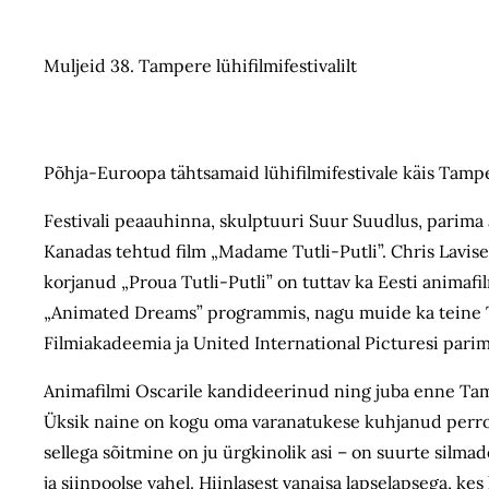
Muljeid 38. Tampere lühifilmifestivalilt
Põhja-Euroopa tähtsamaid lühifilmifestivale käis Tamper
Festivali peaauhinna, skulptuuri Suur Suudlus, parima
Kanadas tehtud film „Madame Tutli-Putli”. Chris Lavi
korjanud „Proua Tutli-Putli” on tuttav ka Eesti animaf
„Animated Dreams” programmis, nagu muide ka teine T
Filmiakadeemia ja United International Picturesi parima
Animafilmi Oscarile kandideerinud ning juba enne Ta
Üksik naine on kogu oma varanatukese kuhjanud perroo
sellega sõitmine on ju ürgkinolik asi – on suurte silm
ja siinpoolse vahel. Hiinlasest vanaisa lapselapsega, k