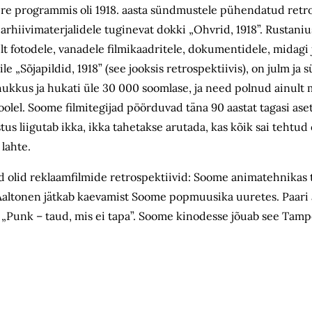
pere programmis oli 1918. aasta sündmustele pühendatud retro
rhiivimaterjalidele tuginevat dokki „Ohvrid, 1918”. Rustaniu
lt fotodele, vanadele filmikaadritele, dokumentidele, midagi
e „Sõjapildid, 1918” (see jooksis retrospektiivis), on julm ja 
s hukkus ja hukati üle 30 000 soomlase, ja need polnud ainul
el poolel. Soome filmitegijad pöörduvad täna 90 aastat tagasi 
tus liigutab ikka, ikka tahetakse arutada, kas kõik sai tehtud 
 lahte.
ad olid reklaamfilmide retrospektiivid: Soome animatehnikas
Aaltonen jätkab kaevamist Soome popmuusika uuretes. Paari 
g „Punk – taud, mis ei tapa”. Soome kinodesse jõuab see Tam