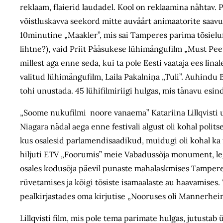
reklaam, flaierid laudadel. Kool on reklaamina nähtav. 
võistluskavva seekord mitte auväärt animaatorite saavu
10minutine „Maakler”, mis sai Tamperes parima tõsielufilm
lihtne?), vaid Priit Pääsukese lühimängufilm „Must Peet
millest aga enne seda, kui ta pole Eesti vaataja ees lina
valitud lühimängufilm, Laila Pakalniņa „Tuli”. Auhindu 
tohi unustada. 45 lühifilmiriigi hulgas, mis tänavu esind
„Soome nukufilmi noore vanaema” Katariina Lillqvisti u
Niagara nädal aega enne festivali algust oli kohal politse
kus osalesid parlamendisaadikud, muidugi oli kohal ka fi
hiljuti ETV „Foorumis” meie Vabadussõja monument, leg
osales kodusõja päevil punaste mahalaskmises Tamperes
rüvetamises ja kõigi tõsiste isamaalaste au haavamise
pealkirjastades oma kirjutise „Nooruses oli Mannerheim
Lillqvisti film, mis pole tema parimate hulgas, jutusta