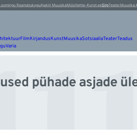
u
Loomingu Raamatukogu
Ajakiri Muusika
Müürileht
e-Kunst.ee
Sirp
Teater.Muusika.
hitektuur
Film
Kirjandus
Kunst
Muusika
Sotsiaalia
Teater
Teadus
ugu
Varia
lused pühade asjade ül