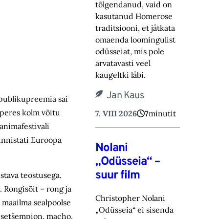
tõlgendanud, vaid on
kasutanud Homerose
tra‎ditsiooni, et jätkata
omaenda loomingulist
odüsseiat, mis pole
arvatavasti veel
kaugeltki läbi.‎
Jan Kaus
 publikupreemia sai
peres kolm võitu
7. VIII 2026
7
minutit
animafestivali
unnistati Euroopa
Nolani
„Odüsseia“ –
suur film
tava teostusega.
Rongisõit – rong ja
Christopher Nolani
e maailma sealpoolse
„Odüsseia“ ei sisenda
nnisetšempion, macho,