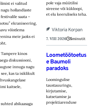
pole vaja müütilisi
lmist ei valitud
sireene või kük‎loopi,
 nagu hollandlaste
et elu keeruliseks teha.
estivalile saata –
 notsu” ekraniseering,
Viktoria Korpan
änavu võistlema
eenina meie jaoks ei
7. VIII 2026
5
minutit
oht.
el Tampere kinos
Loometöötoetus
d aega diskussiooni,
e Baumoli
amasuguse innuga nagu
paradoks
e, kas ta isiklikult
Loomingulise
rahvuskangelase
taustauuringu,
mi kaitsele,
kirjutamise,
katsetamise ja
projektiarenduse
e suhted abikaasaga