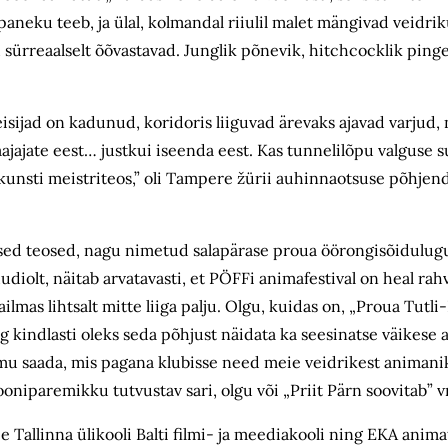
paneku teeb, ja ülal, kolmandal riiulil malet mängivad veidri
ed sürreaalselt õõvastavad. Junglik põnevik, hitchcocklik pin
isijad on kadunud, koridoris liiguvad ärevaks ajavad varjud
jajate eest… justkui iseenda eest. Kas tunnelilõpu valguse 
mikunsti meistriteos,” oli Tampere žürii auhinnaotsuse põhjend
lised teosed, nagu nimetud salapärase proua öörongisõidulugu
diolt, näitab arvatavasti, et PÖFFi animafestival on heal rah
lmas lihtsalt mitte liiga palju. Olgu, kuidas on, „Proua Tutli-
g kindlasti oleks seda põhjust näidata ka seesinatse väikese 
 aimu saada, mis pagana klubisse need meie veidrikest animan
oniparemikku tutvustav sari, olgu või „Priit Pärn soovitab” v
je Tallinna ülikooli Balti filmi- ja meediakooli ning EKA ani