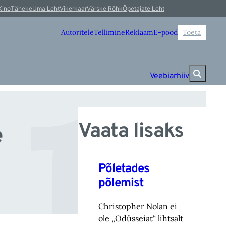
r 
Kino
Täheke
Uma Leht
Vikerkaar
Värske Rõhk
Õpetajate Leht
Autoritele
Tellimine
Reklaam
E-pood
Toeta
Veebiarhiiv
Vaata lisaks
e
Põletades
põlemist
Christopher Nolan ei
ole „Odüsseiat“ lihtsalt