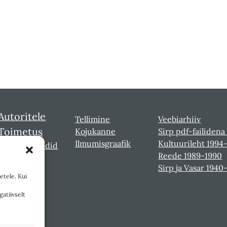
Autoritele
Tellimine
Veebiarhiiv
Toimetus
Kojukanne
Sirp pdf-failidena
Ilmumisgraafik
Kultuurileht 1994
Sirbi laureaadid
Reede 1989-1990
Sirp ja Vasar 1940
etele. Kui
gatiivselt