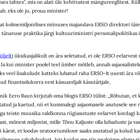
ses tahtes”, mis on alati üle kehtivatest mängureeglitest. Kü
teab, eks ole ju, proua minister!
tat kolmemiljonilises miinuses majandava ERSO direktori täie
d tänavuse praktika järgi kultuuriministri personalipoliitikas
üljelt
) üksikasjalikult on ära seletatud, ei ole ERSO eelarvest
Ja kui minister poolel teel ümber mõtleb, annab asjaosalistele
s veel lisakulude katteks lubatud raha ERSO-lt uuesti ära võ
d finantsolukorra eest käsuandjalt käsutäitjale.
k Eero Raun kirjutab oma blogis ERSO tülist: „Rõhutan, et k
statud ja kaetud, nii et kummalegi asjaomasele asutusele see 
ega teiste muusika valdkonna riigiasutuste eelarvet kordagi kä
ast, mõnest miljonist, mille Tõnu Kaljuste olla lubaduste ja va
i käest, et loodav oratooriumikoor saaks asutatud ja kulud k
 ülemuse rahalubadust. Aga kuidas me siis peaksime elama sii