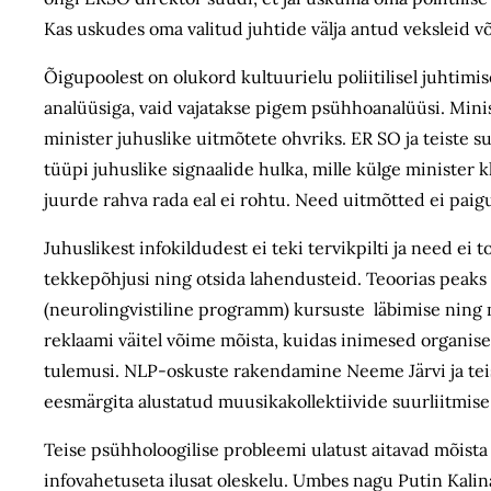
Kas uskudes oma valitud juhtide välja antud veksleid 
Õigupoolest on olukord kultuurielu poliitilisel juhtimi
analüüsiga, vaid vajatakse pigem psühhoanalüüsi. Minis
minister juhuslike uitmõtete ohvriks. ER SO ja teiste
tüüpi juhuslike signaalide hulka, mille külge minister
juurde rahva rada eal ei rohtu. Need uitmõtted ei p
Juhuslikest infokildudest ei teki tervikpilti ja need ei
tekkepõhjusi ning otsida lahendusteid. Teoorias peaks 
(neurolingvistiline programm) kursuste läbimise ning 
reklaami väitel võime mõista, kuidas inimesed organise
tulemusi. NLP-oskuste rakendamine Neeme Järvi ja tei
eesmärgita alustatud muusikakollektiivide suurliitmi
Teise psühholoogilise probleemi ulatust aitavad mõista 
infovahetuseta ilusat oleskelu. Umbes nagu Putin Kalinag