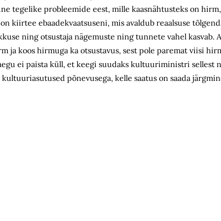
e tegelike probleemide eest, mille kaasnähtusteks on hirm, 
on kiirtee ebaadekvaatsuseni, mis avaldub reaalsuse tõlgen
ikkuse ning otsustaja nägemuste ning tunnete vahel kasvab. 
hirm ja koos hirmuga ka otsustavus, sest pole paremat viisi hi
gu ei paista küll, et keegi suudaks kultuuriministri sellest n
ad kultuuriasutused põnevusega, kelle saatus on saada järgmin