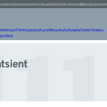
uu
Loomingu Raamatukogu
Ajakiri Muusika
Müürileht
e-Kunst.ee
Sirp
Teater.Muusika.
hitektuur
Film
Kirjandus
Kunst
Muusika
Sotsiaalia
Teater
Teadus
ugu
Varia
tsient