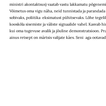
ministri akontaktsus) vaatab vastu lakkamatu põgenemin
Võimetus oma vigu näha, neid tunnistada ja parandada 
sobivaks, poliitika eksimatust pühitsevaks. Lõhe tegel
kooskõla sisemiste ja väliste signaalide vahel. Kasvab 
kui oma tugevuse avalik ja jõuline demonstratsioon. Prae
ainus retsept on märtsis valijate käes. Seni aga ootav