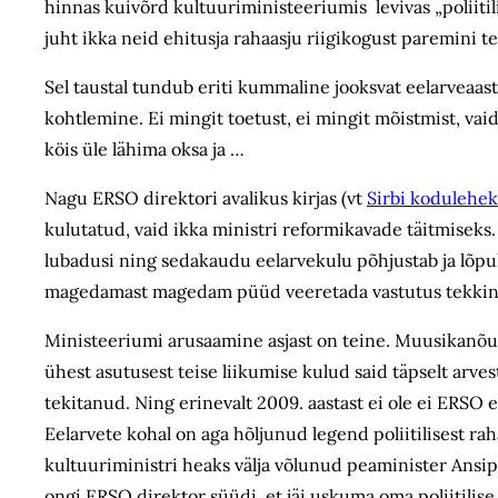
hinnas kuivõrd kultuuriministeeriumis levivas „poliitili
juht ikka neid ehitusja rahaasju riigikogust paremini 
Sel taustal tundub eriti kummaline jooksvat eelarveaas
kohtlemine. Ei mingit toetust, ei mingit mõistmist, vai
köis üle lähima oksa ja …
Nagu ERSO direktori avalikus kirjas (vt
Sirbi kodulehek
kulutatud, vaid ikka ministri reformikavade täitmiseks. 
lubadusi ning sedakaudu eelarvekulu põhjustab ja lõpuk
magedamast magedam püüd veeretada vastutus tekkinu
Ministeeriumi arusaamine asjast on teine. Muusikanõuni
ühest asutusest teise liikumise kulud said täpselt arve
tekitanud. Ning erinevalt 2009. aastast ei ole ei ERSO 
Eelarvete kohal on aga hõljunud legend poliitilisest rah
kultuuriministri heaks välja võlunud peaminister Ansip
ongi ERSO direktor süüdi, et jäi uskuma oma poliitilise