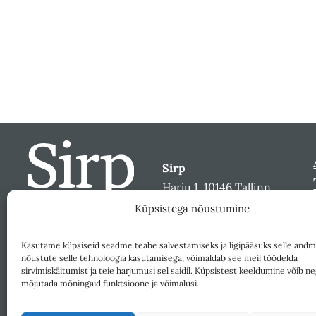
Sirp
Harju 1, 10146 Tallinn
sirp@sirp.ee
Küpsistega nõustumine
Facebook
Toeta
Kasutame küpsiseid seadme teabe salvestamiseks ja ligipääsuks selle andm
nõustute selle tehnoloogia kasutamisega, võimaldab see meil töödelda
sirvimiskäitumist ja teie harjumusi sel saidil. Küpsistest keeldumine võib ne
mõjutada mõningaid funktsioone ja võimalusi.