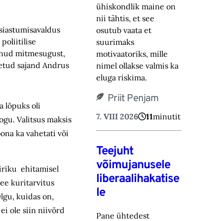
ühiskondlik maine on
nii tähtis, et see
asiastumisavaldus
osutub vaata et
poliitilise
suurimaks
tunud mitmesugust,
motivaatoriks, ‎mille
peetud sajand Andrus
nimel ollakse valmis ka
eluga riskima.‎
Priit Penjam
a lõpuks oli
7. VIII 2026
11
minutit
ogu. Valitsus maksis
oona ka vahetati või
Teejuht
võimujanusele
kiriku ehitamisel
liberaalihakatise
ee kuritarvitus
le
Olgu, kuidas on,
ei ole siin niivõrd
Pane ühtedest