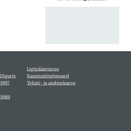
Ligipääsetavus
 Digaris
Kasutustingimused
-1997
Teksti- ja andmekaeve
-1989