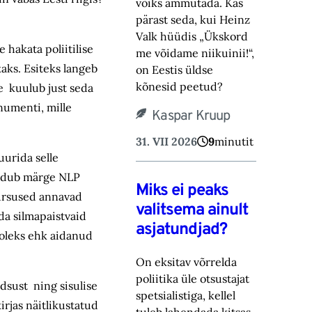
võiks ammutada. Kas
pärast seda, kui Heinz
Valk hüüdis „Ükskord
 hakata poliitilise
me võidame niikuinii!“,
aks. Esiteks langeb
on Eestis üldse
kõnesid peetud?
e kuulub just seda
numenti, mille
Kaspar Kruup
31. VII 2026
9
minutit
uurida selle
leidub märge NLP
Miks ei peaks
kursused annavad
valitsema ainult
da silmapaistvaid
asjatundjad?
 oleks ehk aidanud
On eksitav võrrelda
poliitika üle otsustajat
dsust ning sisulise
spetsialistiga, kellel
irjas näitlikustatud