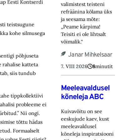
llap Eesti Kontserdi
valimistest teisteni
refräänina kõlama üks
ja seesama mõte:
sti teistsugune
„Peame kärpima!
 ikka kohe silmusega
‎Teisiti ei ole lihtsalt
võimalik.“‎
Janar Mihkelsaar
 sentigi põhjuseta
 rahalise katteta
7. VIII 2026
8
minutit
tab, siis tundub
Meeleavaldusel
kõneleja ABC
ahe tippkollektiivi
rahalisi probleeme ei
Kuivavõitu on see
rbitud.” Nii ongi.
eeskujude kaev, kust
ssimise tõttu hädas
meeleavaldusel
aetud. Formaalselt
kõneleja inspiratsiooni
n vabas Eesti riigis?