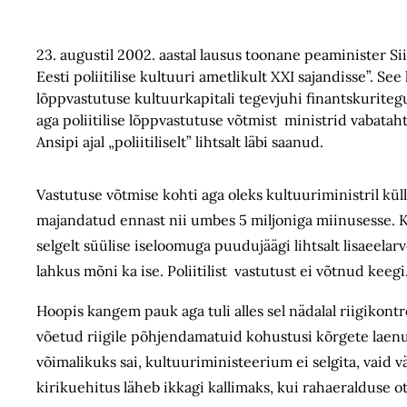
23. augustil 2002. aastal lausus toonane peaminister Sii
Eesti poliitilise kultuuri ametlikult XXI sajandisse”. Se
lõppvastutuse kultuurkapitali tegevjuhi finantskuriteg
aga poliitilise lõppvastutuse võtmist ministrid vabataht
Ansipi ajal „poliitiliselt” lihtsalt läbi saanud.
Vastutuse võtmise kohti aga oleks kultuuriministril külla
majandatud ennast nii umbes 5 miljoniga miinusesse. Kui
selgelt süülise iseloomuga puudujäägi lihtsalt lisaeelar
lahkus mõni ka ise. Poliitilist vastutust ei võtnud kee
Hoopis kangem pauk aga tuli alles sel nädalal riigikontr
võetud riigile põhjendamatuid kohustusi kõrgete laenui
võimalikuks sai, kultuuriministeerium ei selgita, vaid v
kirikuehitus läheb ikkagi kallimaks, kui rahaeralduse ots