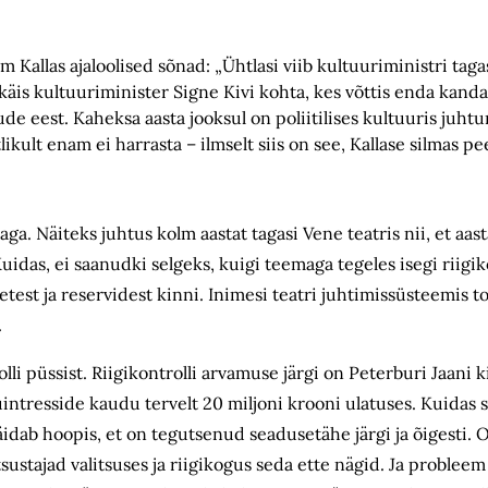
m Kallas ajaloolised sõnad: „Ühtlasi viib kultuuriministri tag
e käis kultuuriminister Signe Kivi kohta, kes võttis enda kanda 
ude eest. Kaheksa aasta jooksul on poliitilises kultuuris juh
likult enam ei harrasta – ilmselt siis on see, Kallase silmas 
ga. Näiteks juhtus kolm aastat tagasi Vene teatris nii, et aast
das, ei saanudki selgeks, kuigi teemaga tegeles isegi riigik
vetest ja reservidest kinni. Inimesi teatri juhtimissüsteemis t
gi.
olli püssist. Riigikontrolli arvamuse järgi on Peterburi Jaani 
ntresside kaudu tervelt 20 miljoni krooni ulatuses. Kuidas s
äidab hoopis, et on tegutsenud seadusetähe järgi ja õigesti. 
ustajad valitsuses ja riigikogus seda ette nägid. Ja probleem 