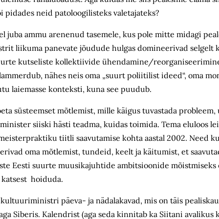
või pidades neid patoloogilisteks valetajateks?
sel juba ammu arenenud tasemele, kus pole mitte midagi peale
trit liikuma panevate jõudude hulgas domineerivad selgelt k
 suurte kutseliste kollektiivide ühendamine/reorganiseerimin
 klammerdub, nähes neis oma „suurt poliitilist ideed“, oma mo
aigutu laiemasse konteksti, kuna see puudub.
 toeta süsteemset mõtlemist, mille käigus tuvastada probleem, 
minister siiski hästi teadma, kuidas toimida. Tema eluloos 
meisterpraktiku tiitli saavutamise kohta aastal 2002. Need 
erivad oma mõtlemist, tundeid, keelt ja käitumist, et saavuta
ste Eesti suurte muusikajuhtide ambitsioonide mõistmiseks
se katsest hoiduda.
kultuuriministri päeva- ja nädalakavad, mis on täis pealiskau
a Siberis. Kalendrist (aga seda kinnitab ka Siitani avalikus k