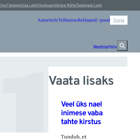
r
Kino
Täheke
Uma Leht
Vikerkaar
Värske Rõhk
Õpetajate Leht
Autoritele
Tellimine
Reklaam
E-pood
Toeta
Veebiarhiiv
Vaata lisaks
Veel üks nael
inimese vaba
tahte kirstus
Tundub, et