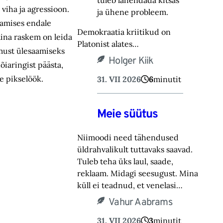
tuleb lahendada kitsas
viha ja agressioon.
ja ühene probleem.
damises endale
Demokraatia kriitikud on
Aina raskem on leida
Platonist alates…
rmust ülesaamiseks
Holger Kiik
õiaringist päästa,
e pikselöök.
31. VII 2026
6
minutit
Meie süütus
Niimoodi need tähendused
üldrahvalikult tuttavaks saavad.
Tuleb teha üks laul, saade,
reklaam. Midagi seesugust. Mina
küll ei teadnud, et venelasi…
Vahur Aabrams
31. VII 2026
3
minutit