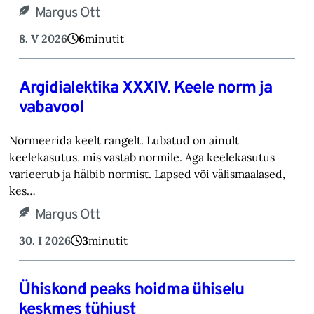
Margus Ott
8. V 2026
6
minutit
Argidialektika XXXIV. Keele norm ja
vabavool
Normeerida keelt rangelt. Lubatud on ainult
keelekasutus, mis vastab normile. Aga keelekasutus
varieerub ja hälbib normist. Lapsed või välismaalased,
kes…
Margus Ott
30. I 2026
3
minutit
Ühiskond peaks hoidma ühiselu
keskmes tühjust