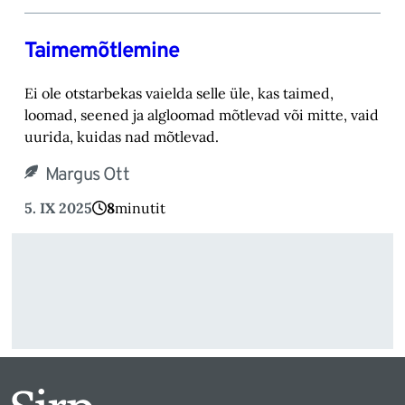
Taimemõtlemine
Ei ole otstarbekas vaielda selle üle, kas taimed,
loomad, seened ja algloomad mõtlevad või mitte, vaid
uurida, kuidas nad mõtlevad.
Margus Ott
5. IX 2025
8
minutit