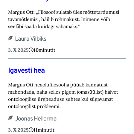
Margus Ott: „Filosoof sulatab üles mõttetardumusi,
tavamõtlemisi, häilib rohmakust. Inimene võib
seeläbi saada kuidagi vabamaks.“
Laura Vilbiks
3. X 2025
10
minutit
Igavesti hea
Margus Oti heaolufilosoofia püüab kannatust
mahendada, näha selles pigem (omasüülist) hälvet
ontoloogilise ürgheaduse suhtes kui sügavamat
ontoloogilist probleemi.
Joonas Hellerma
3. X 2025
11
minutit