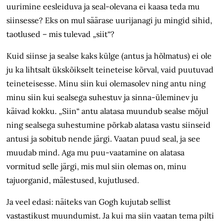
uurimine eesleiduva ja seal-olevana ei kaasa teda mu
siinsesse? Eks on mul säärase uurijanagi ju mingid sihid,
taotlused – mis tulevad „siit“?
Kuid siinse ja sealse kaks külge (antus ja hõlmatus) ei ole
ju ka lihtsalt ükskõikselt teineteise kõrval, vaid puutuvad
teineteisesse. Minu siin kui olemasolev ning antu ning
minu siin kui sealsega suhestuv ja sinna-üleminev ju
käivad kokku. „Siin“ antu alatasa muundub sealse mõjul
ning sealsega suhestumine põrkab alatasa vastu siinseid
antusi ja sobitub nende järgi. Vaatan puud seal, ja see
muudab mind. Aga mu puu-vaatamine on alatasa
vormitud selle järgi, mis mul siin olemas on, minu
tajuorganid, mälestused, kujutlused.
Ja veel edasi: näiteks van Gogh kujutab sellist
vastastikust muundumist. Ja kui ma siin vaatan tema pilti