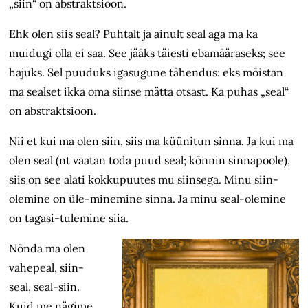
„siin“ on abstraktsioon.
Ehk olen siis seal? Puhtalt ja ainult seal aga ma ka
muidugi olla ei saa. See jääks täiesti ebamääraseks; see
hajuks. Sel puuduks igasugune tähendus: eks mõistan
ma sealset ikka oma siinse mätta otsast. Ka puhas „seal“
on abstraktsioon.
Nii et kui ma olen siin, siis ma küünitun sinna. Ja kui ma
olen seal (nt vaatan toda puud seal; kõnnin sinnapoole),
siis on see alati kokkupuutes mu siinsega. Minu siin-
olemine on üle-minemine sinna. Ja minu seal-olemine
on tagasi-tulemine siia.
Nõnda ma olen
vahepeal, siin-
seal, seal-siin.
Kuid me nägime,