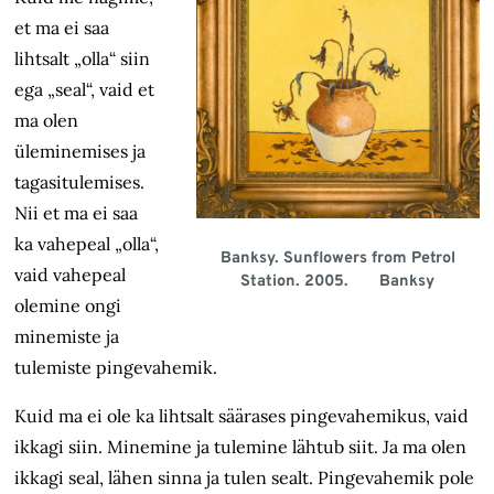
et ma ei saa
lihtsalt „olla“ siin
ega „seal“, vaid et
ma olen
üleminemises ja
tagasitulemises.
Nii et ma ei saa
ka vahepeal „olla“,
Banksy. Sunflowers from Petrol
vaid vahepeal
Station. 2005. Banksy
olemine ongi
minemiste ja
tulemiste pingevahemik.
Kuid ma ei ole ka lihtsalt säärases pingevahemikus, vaid
ikkagi siin. Minemine ja tulemine lähtub siit. Ja ma olen
ikkagi seal, lähen sinna ja tulen sealt. Pingevahemik pole