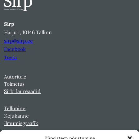
Sirp
Harju 1, 10146 Tallinn
sirp@sirp.ee
Facebook
Toeta
Autoritele
Toimetus
Sirbi laureaadid
Tellimine
Kojukanne
Ilmumisgraafik
Küpsistega nõustumine