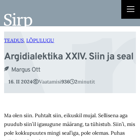
Ar
Liigu
sisu
juurde
TEADUS
, 
LÕPULUGU
Argidialektika XXIV. Siin ja seal
Margus Ott
16. II 2024
Vaatamisi
936
2
minutit
Ma olen siin. Puhtalt siin, eikuskil mujal. Sellisena aga
puudub siin’il igasugune määrang, ta tühistub. Siin’i, mis
pole kokkupuutes mingi seal’iga, pole olemas. Puhas