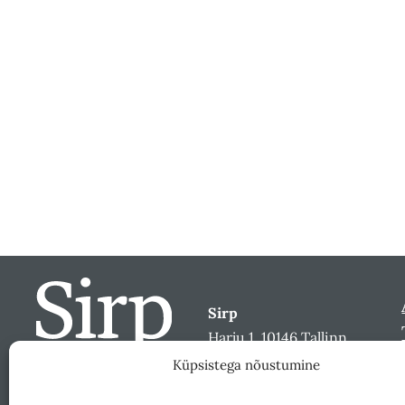
Sirp
Harju 1, 10146 Tallinn
sirp@sirp.ee
Küpsistega nõustumine
Facebook