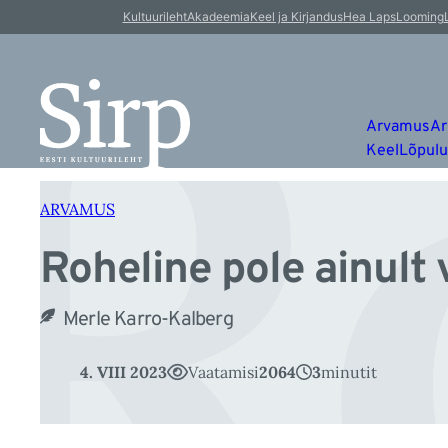
R
Liigu
Kultuurileht
Akadeemia
Keel ja Kirjandus
Hea Laps
Looming
sisu
juurde
Arvamus
Ar
Keel
Lõpul
ARVAMUS
Roheline pole ainult 
Merle Karro-Kalberg
4. VIII 2023
Vaatamisi
2064
3
minutit