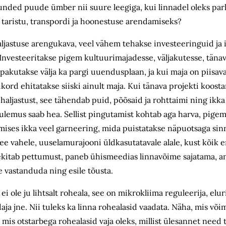
nded puude ümber nii suure leegiga, kui linnadel oleks park
taristu, transpordi ja hoonestuse arendamiseks?
haljastuse arengukava, veel vähem tehakse investeeringuid ja
Investeeritakse pigem kultuurimajadesse, väljakutesse, tänav
pakutakse välja ka pargi uuendusplaan, ja kui maja on piisavalt
rd ehitatakse siiski ainult maja. Kui tänava projekti koosta
t haljastust, see tähendab puid, põõsaid ja rohttaimi ning ik
 tulemus saab hea. Sellist pingutamist kohtab aga harva, pige
mises ikka veel garneering, mida puistatakse näpuotsaga sinn
utee vahele, uuselamurajooni üldkasutatavale alale, kust kõik
 tekitab pettumust, paneb ühismeedias linnavõime sajatama, 
se vastanduda ning esile tõusta.
 ei ole ju lihtsalt roheala, see on mikrokliima reguleerija, el
a jne. Nii tuleks ka linna rohealasid vaadata. Näha, mis või
s mis otstarbega rohealasid vaja oleks, millist ülesannet need