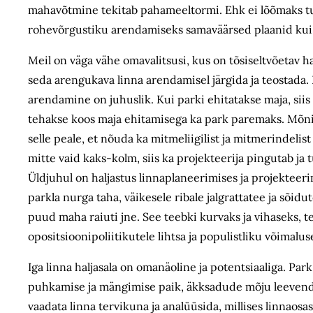
mahavõtmine tekitab pahameeltormi. Ehk ei lõõmaks tu
rohevõrgustiku arendamiseks samaväärsed plaanid kui 
Meil on väga vähe omavalitsusi, kus on tõsiseltvõetav 
seda arengukava linna arendamisel järgida ja teostada. 
arendamine on juhuslik. Kui parki ehitatakse maja, siis 
tehakse koos maja ehitamisega ka park paremaks. Mõniko
selle peale, et nõuda ka mitmeliigilist ja mitmerindelis
mitte vaid kaks-kolm, siis ka projekteerija pingutab ja
Üldjuhul on haljastus linnaplaneerimises ja projekteeri
parkla nurga taha, väikesele ribale jalgrattatee ja sõid
puud maha raiuti jne. See teebki kurvaks ja vihaseks,
opositsioonipoliitikutele lihtsa ja populistliku võimalu
Iga linna haljasala on omanäoline ja potentsiaaliga. Park
puhkamise ja mängimise paik, äkksadude mõju leevendaj
vaadata linna tervikuna ja analüüsida, millises linnaosa