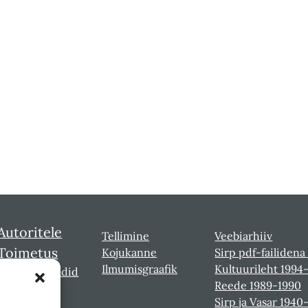
Autoritele
Tellimine
Veebiarhiiv
Toimetus
Kojukanne
Sirp pdf-failidena
Ilmumisgraafik
Kultuurileht 1994
Sirbi laureaadid
Reede 1989-1990
Sirp ja Vasar 1940