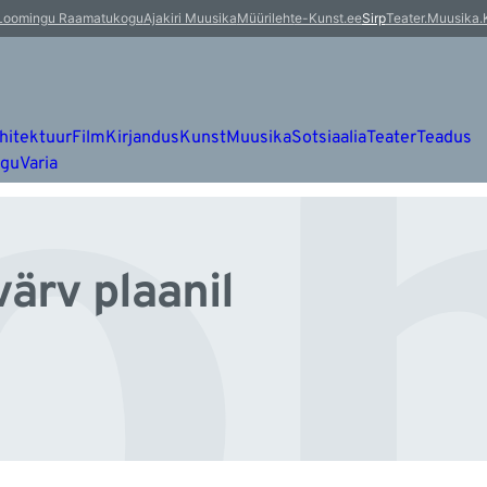
oh
Loomingu Raamatukogu
Ajakiri Muusika
Müürileht
e-Kunst.ee
Sirp
Teater.Muusika.
hitektuur
Film
Kirjandus
Kunst
Muusika
Sotsiaalia
Teater
Teadus
ugu
Varia
värv plaanil