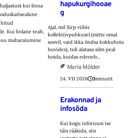
hapukurgihooae
haljastust kui linna
g
looduskaitsealune
uhitud
Ajal, mil Sirp viibis
e. Kui linlane teab,
kollektiivpuhkusel (mitte omal
ku puu maharaiumine
soovil, vaid ikka õndsa kokkuhoiu
huvides), tuli alatasa silm peal
hoida, kuidas edeneb…
Maria Mölder
24. VII 2026
3
minutit
Erakonnad ja
infosõda
Kui kogu inforuum ise
täis rääkida, siis