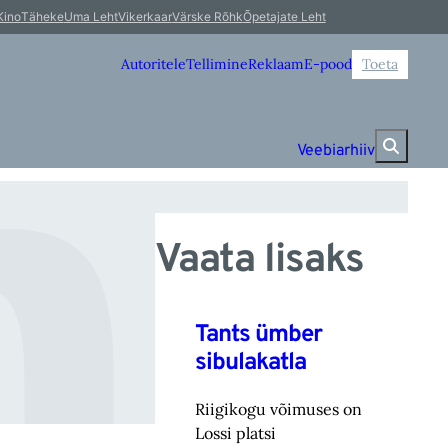
e
Kino
Täheke
Uma Leht
Vikerkaar
Värske Rõhk
Õpetajate Leht
Autoritele
Tellimine
Reklaam
E-pood
Toeta
Veebiarhiiv
Vaata lisaks
Tants ümber
sibulakatla
Riigikogu võimuses on
Lossi platsi