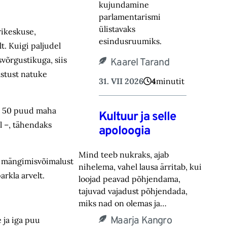
kujundamine
parlamentarismi
ülistavaks
rikeskuse,
esindusruumiks.
t. Kuigi paljudel
svõrgustikuga, siis
Kaarel Tarand
astust natuke
31. VII 2026
4
minutit
gi 50 puud maha
Kultuur ja selle
l –, tähendaks
apoloogia
Mind teeb nukraks, ajab
da mängimisvõimalust
nihelema, vahel lausa ärritab, kui
arkla arvelt.
loojad peavad põhjendama,
tajuvad vajadust põhjendada,
miks nad on olemas ja…
Maarja Kangro
 ja iga puu