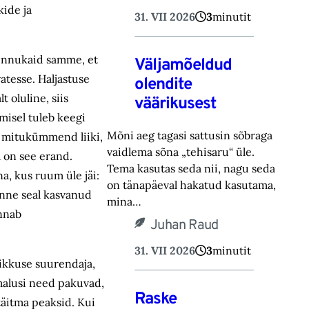
ide ja
31. VII 2026
3
minutit
 innukaid samme, et
Väljamõeldud
atesse. Haljastuse
olendite
 oluline, siis
väärikusest
misel tuleb keegi
Mõni aeg tagasi sattusin sõbraga
ka mitukümmend liiki,
vaidlema sõna „tehisaru“ üle.
m on see erand.
Tema kasutas seda nii, nagu seda
a, kus ruum üle jäi:
on tänapäeval hakatud kasutama,
 enne seal kasvanud
mina…
annab
Juhan Raud
31. VII 2026
3
minutit
urikkuse suurendaja,
malusi need pakuvad,
Raske
 täitma peaksid. Kui