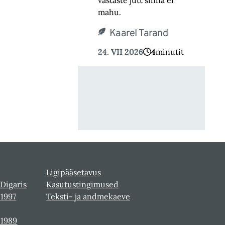
vastaste jutt sinna ei
mahu.
Kaarel Tarand
24. VII 2026
4
minutit
Ligipääsetavus
 Digaris
Kasutustingimused
-1997
Teksti- ja andmekaeve
-1989