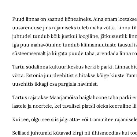
Puud linnas on saanud kõneaineks. Aina enam loetakse k
uusarenduse jms rajamiseks tuleb maha võtta. Linnu tih
juhtudel tundub kõik justkui loogiline, jätkusuutlik li
iga puu mahavõtmine tundub kliimamuutuste taustal isee
süsteemsemalt ja kiigata puude taha, arendada linna 
Tartu südalinna kultuurikeskus kerkib parki. Linnaehit
võtta. Estonia juurdeehitist sihitakse kõige kiuste Tam
uusehitis ikkagi osa pargiala hävimist.
Tartus rajatakse Maarjamõisa haigla­hoone taha parki e
lastele ja noortele, kel tavalisel platsil oleks keeruline
Kui tee, olgu see siis jalgratta- või trammitee rajamisele
Sellised juhtumid kütavad kirgi nii ühismeedias kui to