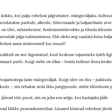
okku, kui palju rohelust jalgrattatee, mänguväljaku, kultuu
endatakse parkide, alleede, tühermaade ja haljasribade arvel
nn on tihe, mitmekesine, funktsiooniderohke ja tiheda liikumi
ndale jalga tulistamisena. Ehk oleks aeg vaadata linna halj
rohelust sama süsteemselt kui muud?
uslikult on see õigustatud, kuid keskuse rajamiseks tuleb li
msaare parki. Kuigi mõte on üllas – hoida kultuur linna keske
rivajadustega laste mänguväljak. Kuigi idee on ilus – pakku
 liikuda –, siis tehakse seda ikka pargipuude, mitte kliinikumi p
 jäävad ette puud, siis on juba eos selge, kes kaotajaks jääb.
ovad klikke peavoolumeedias. Linased küsivad roheluse järele