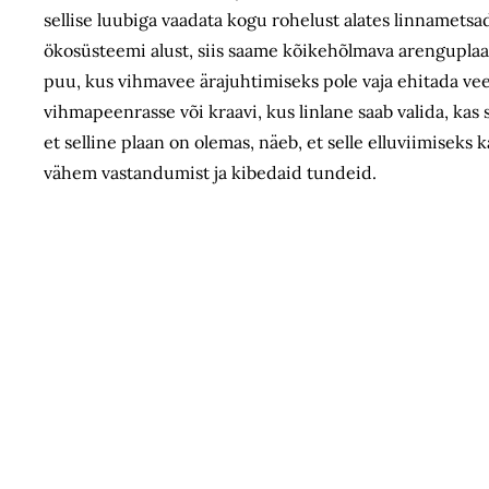
sellise luubiga vaadata kogu rohelust alates linnametsad
ökosüsteemi alust, siis saame kõikehõlmava arenguplaan
puu, kus vihmavee ärajuhtimiseks pole vaja ehitada veel
vihmapeenrasse või kraavi, kus linlane saab valida, kas
et selline plaan on olemas, näeb, et selle elluviimiseks
vähem vastandumist ja kibedaid tundeid.