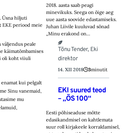
2018. aasta saab peagi
minevikuks. Seega on õige aeg
 Üsna hiljuti
uue aasta soovide edastamiseks.
et EKE periood meie
Juhan Liivile kuuluvad sõnad
„Minu erakond on…
s väljendus peale
Tõnu Tender, Eki
iste käimatõmbamises
direktor
oli koht viiuli
14. XII 2018
3
minutit
u enamat kui pelgalt
EKI suured teod
tame Sinu vanemaid,
– „ÕS 100“
lastasime mu
elamuid,
Eesti põhiseaduse mõtte
edasikandmisel on kahtlemata
suur roll kirjakeele korraldamisel,