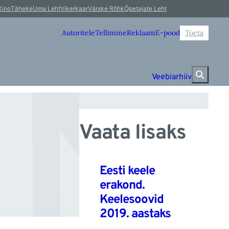
N
Kino
Täheke
Uma Leht
Vikerkaar
Värske Rõhk
Õpetajate Leht
Autoritele
Tellimine
Reklaam
E-pood
Toeta
Veebiarhiiv
Vaata lisaks
Eesti keele
erakond.
Keelesoovid
2019. aastaks