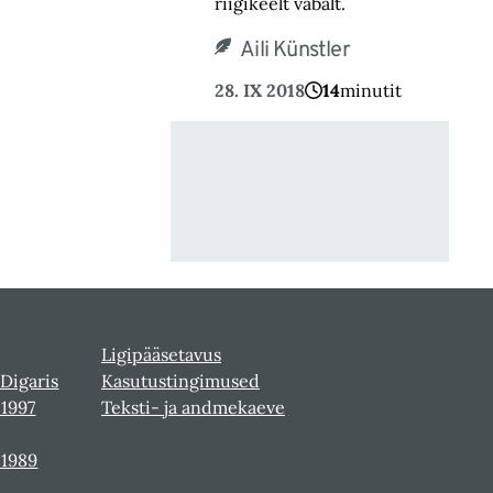
riigikeelt vabalt.
Aili Künstler
28. IX 2018
14
minutit
Ligipääsetavus
 Digaris
Kasutustingimused
-1997
Teksti- ja andmekaeve
-1989