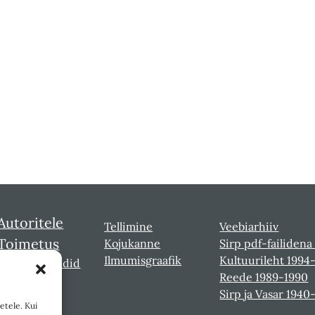
Autoritele
Tellimine
Veebiarhiiv
Toimetus
Kojukanne
Sirp pdf-failidena
Ilmumisgraafik
Kultuurileht 1994
Sirbi laureaadid
Reede 1989-1990
Sirp ja Vasar 1940
etele. Kui