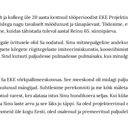
ja kolleeg üle 20 aasta kestnud tööperioodist EKE Projektis.
gidega nagu tavaliselt möödunust ja tänapäevast. Tõdesime, 
e, kuidas tähistada tuleval aastal Reinu 65. sünnipäeva.
Igale üritusele olid Sa oodatud. Sinu mitmepalgeline andeku
gsete kõrgete riigitegelaste imiteerimiskunstis, koosviibim
. Sind kutsuti paljudesse pulmadesse pulmaisaks, kus minulgi 
lid Sa EKE võrkpallimeeskonnas. See meeskond oli midagi palj
a kuulunud mängijad. Suhtlesime perekonniti ja me kõik mäle
atud varest, kes alatasa istus Sinu hundikoera seljas. Kui kü
Sinu laste arvu ja see läks ju täppi. Sa oled projekteerinud 
ooneid üle kogu Eesti, oled osalenud ja premeeritud paljudel