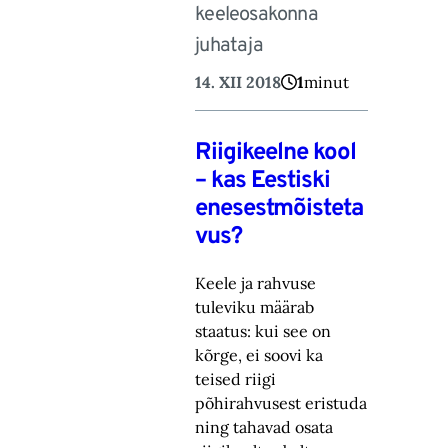
keeleosakonna
juhataja
14. XII 2018
1
minut
Riigikeelne kool
– kas Eestiski
enesestmõisteta
vus?
Keele ja rahvuse
tuleviku määrab
staatus: kui see on
kõrge, ei soovi ka
teised riigi
põhirahvusest eristuda
ning tahavad osata