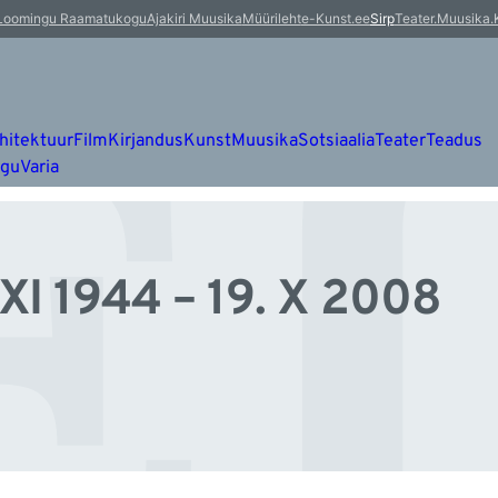
EI
Loomingu Raamatukogu
Ajakiri Muusika
Müürileht
e-Kunst.ee
Sirp
Teater.Muusika.
hitektuur
Film
Kirjandus
Kunst
Muusika
Sotsiaalia
Teater
Teadus
ugu
Varia
I 1944 – 19. X 2008