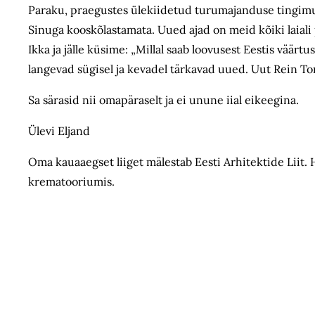
Paraku, praegustes ülekiidetud turumajanduse tingimu
Sinuga kooskõlastamata. Uued ajad on meid kõiki laiali
Ikka ja jälle küsime: „Millal saab loovusest Eestis vää
langevad sügisel ja kevadel tärkavad uued. Uut Rein T
Sa särasid nii omapäraselt ja ei unune iial eikeegina.
Ülevi Eljand
Oma kauaaegset liiget mälestab Eesti Arhitektide Liit. 
krematooriumis.