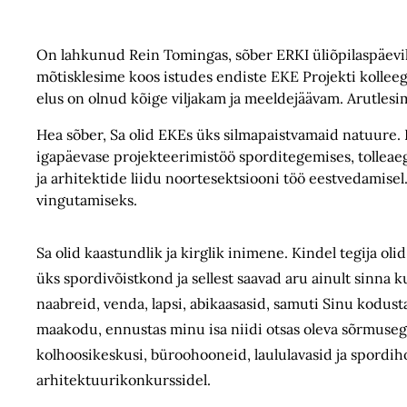
On lahkunud Rein Tomingas, sõber ERKI üliõpilaspäevilt 
mõtisklesime koos istudes endiste EKE Projekti kollee
elus on olnud kõige viljakam ja meeldejäävam. Arutlesim
Hea sõber, Sa olid EKEs üks silmapaistvamaid natuure. 
igapäevase projekteerimistöö sporditegemises, tolleae
ja arhitektide liidu noortesektsiooni töö eestvedamisel
vingutamiseks.
Sa olid kaastundlik ja kirglik inimene. Kindel tegija o
üks spordivõistkond ja sellest saavad aru ainult sinn
naabreid, venda, lapsi, abikaasasid, samuti Sinu kodust
maakodu, ennustas minu isa niidi otsas oleva sõrmusega 
kolhoosikeskusi, büroohooneid, laululavasid ja spordih
arhitektuurikonkurssidel.