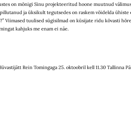
stes on mõnigi Sinu projekteeritud hoone muutnud välimust,
 pillutanud ja üksikult tegutsedes on raskem võidelda ühiste
rtus?” Viimased tuulised sügisilmad on küsijate ridu kõvasti h
omingat kahjuks me enam ei näe.
Hüvastijätt Rein Tomingaga 25. oktoobril kell 11.30 Tallinna 