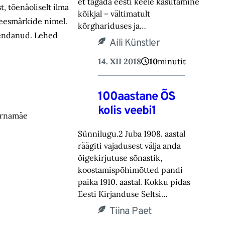
et tagada eesti keele kasutamine
 tõenäoliselt ilma
kõikjal – vältimatult
 eesmärkide nimel.
kõrghariduses ja…
õrendanud. Lehed
Aili Künstler
14. XII 2018
10
minutit
100aastane ÕS
kolis veebi1
Pärnamäe
Sünnilugu.2 Juba 1908. aastal
räägiti vajadusest välja anda
õigekirjutuse sõnastik,
koostamispõhimõtted pandi
paika 1910. aastal. Kokku pidas
Eesti Kirjanduse Seltsi…
Tiina Paet