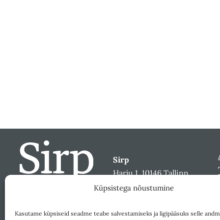
Sirp
Harju 1, 10146 Tallinn
sirp@sirp.ee
Küpsistega nõustumine
Facebook
Toeta
Kasutame küpsiseid seadme teabe salvestamiseks ja ligipääsuks selle andm