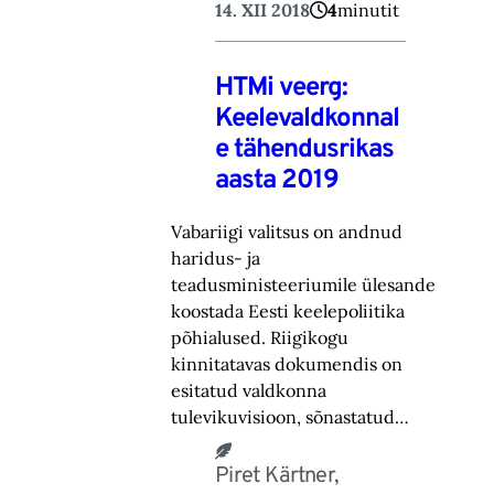
14. XII 2018
4
minutit
HTMi veerg:
Keelevaldkonnal
e tähendusrikas
aasta 2019
Vabariigi valitsus on andnud
haridus- ja
teadusministeeriumile ülesande
koostada Eesti keelepoliitika
põhialused. Riigikogu
kinnitatavas dokumendis on
esitatud valdkonna
tulevikuvisioon, sõnastatud…
Piret Kärtner,