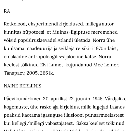
RA
Retkelood, eksperimendikirjeldused, millega autor
kinnitas hüpoteesi, et Muinas-Egiptuse meremehed
võisid papüüruslaevadel Atlandi ületada. Norra ühe
kuulsama maadeuurija ja seikleja reisikiri 1970ndaist,
omalaadne antropoloogilis-ajalooline katse. Norra
keelest tõlkinud Elvi Lumet, kujundanud Moe Leiner.
Tänapäev, 2005. 266 lk.
NAINE BERLIINIS
Päevikumärkmed 20. aprillist 22. juunini 1945. Värdjalike
kogemuste, ühe raske aja kirjeldus, mille lugejad Läänes
peaksid kaotama igasuguse illusiooni punaarmeelastest
kui kellegi/millegi vabastajatest. Saksa keelest tõlkinud