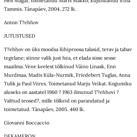
Heli Mägar, toimetanud Maris Makko, kujundanud Irina
Tammis. Tänapäev, 2004. 272 lk.
Anton T?ehhov
JUTUSTUSED
T?ehhov on üks moodsa lühiproosa talasid, terav ja tabav
tegelane; siinne valik just hea, et elada sisse sesse
maailma. Vene keelest tõlkinud Väino Linask, Enn
Murdmaa, Madis Küla-Nurmik, Friedebert Tuglas, Anna
Tulik ja Paul Viires. Toimetanud Marju Veikat. Kogumiku
aluseks on aastatel 1960 ? 1963 ilmunud T?ehhovi ?
Valitud teosed?, mille tõlkeid on parandatud ja
toimetatud. Tänapäev, 2005. 460 lk.
Giovanni Boccaccio
DEKAMERON