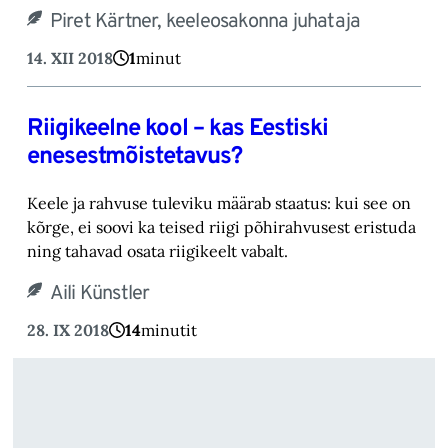
Piret Kärtner, keeleosakonna juhataja
14. XII 2018
1
minut
Riigikeelne kool – kas Eestiski
enesestmõistetavus?
Keele ja rahvuse tuleviku määrab staatus: kui see on
kõrge, ei soovi ka teised riigi põhirahvusest eristuda
ning tahavad osata riigikeelt vabalt.
Aili Künstler
28. IX 2018
14
minutit