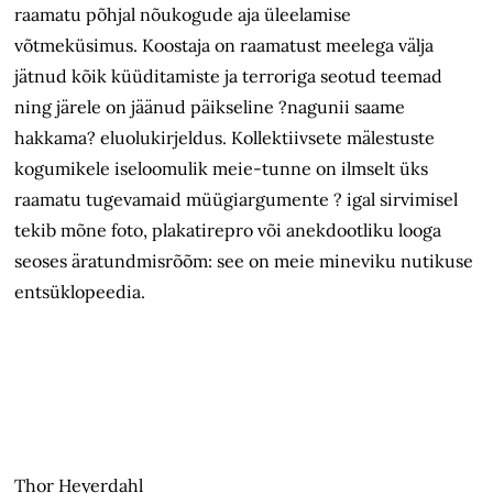
raamatu põhjal nõukogude aja üleelamise
võtmeküsimus. Koostaja on raamatust meelega välja
jätnud kõik küüditamiste ja terroriga seotud teemad
ning järele on jäänud päikseline ?nagunii saame
hakkama? eluolukirjeldus. Kollektiivsete mälestuste
kogumikele iseloomulik meie-tunne on ilmselt üks
raamatu tugevamaid müügiargumente ? igal sirvimisel
tekib mõne foto, plakatirepro või anekdootliku looga
seoses äratundmisrõõm: see on meie mineviku nutikuse
entsüklopeedia.
Thor Heyerdahl