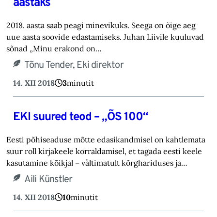
aastaks
2018. aasta saab peagi minevikuks. Seega on õige aeg
uue aasta soovide edastamiseks. Juhan Liivile kuuluvad
sõnad „Minu erakond on…
Tõnu Tender, Eki direktor
14. XII 2018
3
minutit
EKI suured teod – „ÕS 100“
Eesti põhiseaduse mõtte edasikandmisel on kahtlemata
suur roll kirjakeele korraldamisel, et tagada eesti keele
kasutamine kõikjal – vältimatult kõrghariduses ja…
Aili Künstler
14. XII 2018
10
minutit