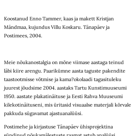
Koostanud Enno Tammer, kaas ja makett Kristjan
Mändmaa, kujundus Villu Koskaru. Tänapäev ja
Postimees, 2004.
Meie nõukanostalgia on mõne viimase aastaga teinud
läbi kiire arengu. Paarikümne aasta taguste pakendite
taastootmisse võtmise ja kama?okolaadi tagasituleku
juurest jõudsime 2004. aastaks Tartu Kunstimuuseumi
1950. aastate plakatinäituse ja Eesti Rahva Muuseumi
kilekotinäituseni, mis üritasid visuaalse materjali kõrvale
pakkuda sügavamat ajastuanalüüsi.
Postimehe ja kirjastuse Tänapäev ühisprojektina
sündinud nõukamälestuste raamat astub analüüsi