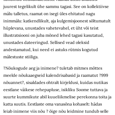
juurest tegelikult ühe sammu tagasi. See on kollektiivse
mälu talletus, raamat on isegi üles ehitatud nagu
inimmälu: katkendlikult, aja kulgemisjoonest sõltumatult
hüplevana, unustades vahetevahel, et üht või teist
illustratsiooni on juba mõned lehed tagasi kasutatud,
unustades dateeringud. Sellised vead oleksid
andestamatud, kui need ei astuks rütmis kogutud
mälestuste stiiliga.
?Nõukogude aeg ja inimene? tuletab mitmes mõttes
meelde nõukaaegseid kalendrisabasid ja raamatut ?999
nõuannet?, sisaldades ohtralt kirjeldusi, kuidas nutikas
eestlane väikese rehepapluse, isikliku Soome tuttava ja
suurte kummikute abil kuueliikmelise perekonna toita ja
katta suutis. Eestlaste oma vanasõna kohaselt: hädas
leiab inimene viis nõu ? õige nõu leidmine tundub selle