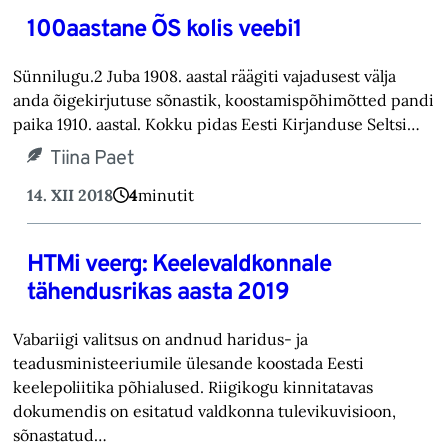
100aastane ÕS kolis veebi1
Sünnilugu.2 Juba 1908. aastal räägiti vajadusest välja
anda õigekirjutuse sõnastik, koostamispõhimõtted pandi
paika 1910. aastal. Kokku pidas Eesti Kirjanduse Seltsi…
Tiina Paet
14. XII 2018
4
minutit
HTMi veerg: Keelevaldkonnale
tähendusrikas aasta 2019
Vabariigi valitsus on andnud haridus- ja
teadusministeeriumile ülesande koostada Eesti
keelepoliitika põhialused. Riigikogu kinnitatavas
dokumendis on esitatud valdkonna tulevikuvisioon,
sõnastatud…