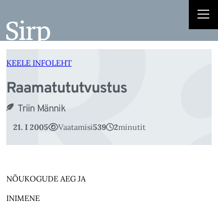
R
Liigu
sisu
juurde
KEELE INFOLEHT
Raamatututvustus
Triin Männik
21. I 2005
Vaatamisi
539
2
minutit
NÕUKOGUDE AEG JA
INIMENE