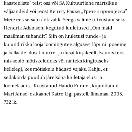
kaasteeliste” teist osa või SA Kultuurilehe märtsikuu
väljaandeid või teost Kepттy Paккe „Tpeтъя пpинцеcca”.
Meie ees seisab ränk valik. Seega valime tutvustamiseks
Hendrik Adamsoni kogutud luuletused „Om maid
maailman tuhandit”. Siin on luuletusi tunde- ja
kujundirikka looja loomingutee algusest lõpuni, poeeme
ja ballaade, ilusat murret ja ilusat kirjakeelt. Kaunis teos,
mis sobib mõtiskeludeks või näiteks kingituseks
kellelegi, kes mõtiskelu hädasti vajaks. Kahju, et
sedakorda puudub järelsõna luuletaja elust ja
loomelaadist. Koostanud Hando Runnel, kujundanud
Mari Ainso, esikaanel Katre Ligi pastell. Ilmamaa, 2008.
732 lk.