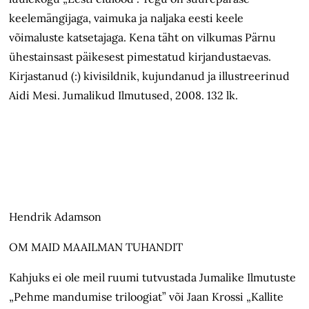
keelemängijaga, vaimuka ja naljaka eesti keele
võimaluste katsetajaga. Kena täht on vilkumas Pärnu
ühestainsast päikesest pimestatud kirjandustaevas.
Kirjastanud (:) kivisildnik, kujundanud ja illustreerinud
Aidi Mesi. Jumalikud Ilmutused, 2008. 132 lk.
Hendrik Adamson
OM MAID MAAILMAN TUHANDIT
Kahjuks ei ole meil ruumi tutvustada Jumalike Ilmutuste
„Pehme mandumise triloogiat” või Jaan Krossi „Kallite