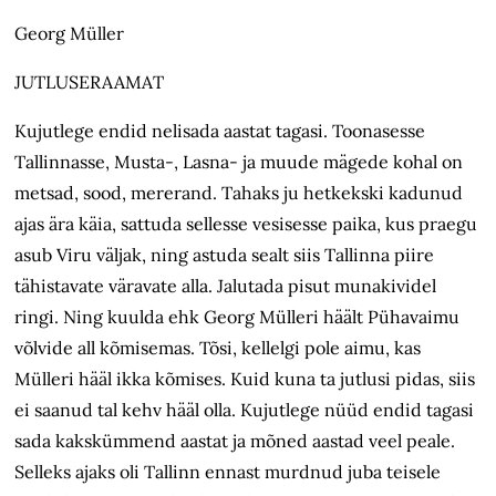
Georg Müller
JUTLUSERAAMAT
Kujutlege endid nelisada aastat tagasi. Toonasesse
Tallinnasse, Musta-, Lasna- ja muude mägede kohal on
metsad, sood, mererand. Tahaks ju hetkekski kadunud
ajas ära käia, sattuda sellesse vesisesse paika, kus praegu
asub Viru väljak, ning astuda sealt siis Tallinna piire
tähistavate väravate alla. Jalutada pisut munakividel
ringi. Ning kuulda ehk Georg Mülleri häält Pühavaimu
võlvide all kõmisemas. Tõsi, kellelgi pole aimu, kas
Mülleri hääl ikka kõmises. Kuid kuna ta jutlusi pidas, siis
ei saanud tal kehv hääl olla. Kujutlege nüüd endid tagasi
sada kakskümmend aastat ja mõned aastad veel peale.
Selleks ajaks oli Tallinn ennast murdnud juba teisele