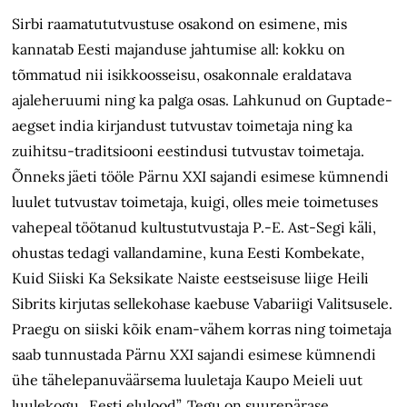
Sirbi raamatututvustuse osakond on esimene, mis
kannatab Eesti majanduse jahtumise all: kokku on
tõmmatud nii isikkoosseisu, osakonnale eraldatava
ajaleheruumi ning ka palga osas. Lahkunud on Guptade-
aegset india kirjandust tutvustav toimetaja ning ka
zuihitsu-traditsiooni eestindusi tutvustav toimetaja.
Õnneks jäeti tööle Pärnu XXI sajandi esimese kümnendi
luulet tutvustav toimetaja, kuigi, olles meie toimetuses
vahepeal töötanud kultustutvustaja P.-E. Ast-Segi käli,
ohustas tedagi vallandamine, kuna Eesti Kombekate,
Kuid Siiski Ka Seksikate Naiste eestseisuse liige Heili
Sibrits kirjutas sellekohase kaebuse Vabariigi Valitsusele.
Praegu on siiski kõik enam-vähem korras ning toimetaja
saab tunnustada Pärnu XXI sajandi esimese kümnendi
ühe tähelepanuväärsema luuletaja Kaupo Meieli uut
luulekogu „Eesti elulood”. Tegu on suurepärase