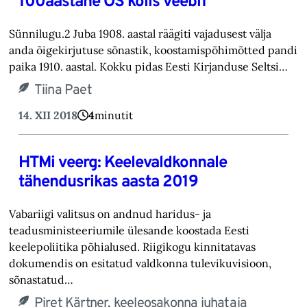
100aastane ÕS kolis veebi1
Sünnilugu.2 Juba 1908. aastal räägiti vajadusest välja
anda õigekirjutuse sõnastik, koostamispõhimõtted pandi
paika 1910. aastal. Kokku pidas Eesti Kirjanduse Seltsi…
Tiina Paet
14. XII 2018
4
minutit
HTMi veerg: Keelevaldkonnale
tähendusrikas aasta 2019
Vabariigi valitsus on andnud haridus- ja
teadusministeeriumile ülesande koostada Eesti
keelepoliitika põhialused. Riigikogu kinnitatavas
dokumendis on esitatud valdkonna tulevikuvisioon,
sõnastatud…
Piret Kärtner, keeleosakonna juhataja