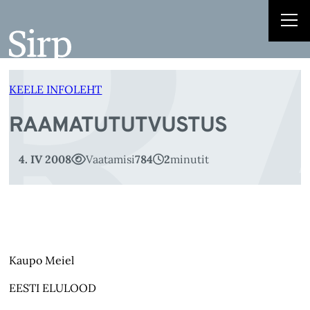
R
Liigu
sisu
juurde
KEELE INFOLEHT
RAAMATUTUTVUSTUS
4. IV 2008
Vaatamisi
784
2
minutit
Kaupo Meiel
EESTI ELULOOD