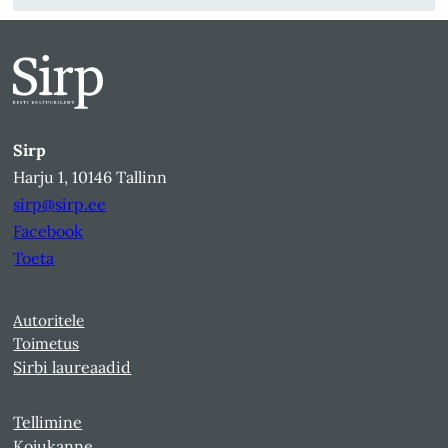
Sirp
Harju 1, 10146 Tallinn
sirp@sirp.ee
Facebook
Toeta
Autoritele
Toimetus
Sirbi laureaadid
Tellimine
Kojukanne