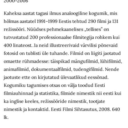
2000–2006
Kaheksa aastat tagasi ilmus analoogiline kogumik, mis
hõlmas aastatel 1991–1999 Eestis tehtud 290 filmi ja 131
režissööri. Nüüdses pehmekaanelises „tellises” on
tutvustatud 200 professionaalse filmitegija rohkem kui
400 linateost. Ja neid illustreerivaid värvilisi põnevaid
fotosid on tublisti üle tuhande. Filmid on liigiti jaotatud
omaette rühmadesse: täispikad mängufilmid, lühifilmid,
animafilmid, dokumentaalfilmid, tudengifilmid. Nende
jaotuste ette on kirjutatud ülevaatlikud eessõnad.
Kogumiku tagumises otsas on välja toodud Eesti
filmiauhinnad ja statistika, filmide nimestik nii eesti kui
ka inglise keeles, režissööride nimestik, tootjate
nimestik ja kontaktid. Eesti Filmi Sihtasutus, 2008. 640
lk.