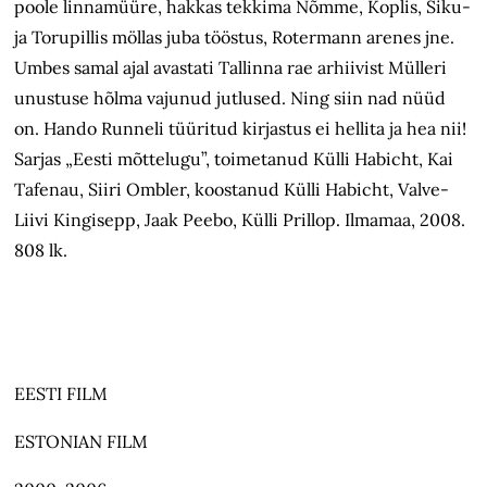
poole linnamüüre, hakkas tekkima Nõmme, Koplis, Siku-
ja Torupillis möllas juba tööstus, Rotermann arenes jne.
Umbes samal ajal avastati Tallinna rae arhiivist Mülleri
unustuse hõlma vajunud jutlused. Ning siin nad nüüd
on. Hando Runneli tüüritud kirjastus ei hellita ja hea nii!
Sarjas „Eesti mõttelugu”, toimetanud Külli Habicht, Kai
Tafenau, Siiri Ombler, koostanud Külli Habicht, Valve-
Liivi Kingisepp, Jaak Peebo, Külli Prillop. Ilmamaa, 2008.
808 lk.
EESTI FILM
ESTONIAN FILM