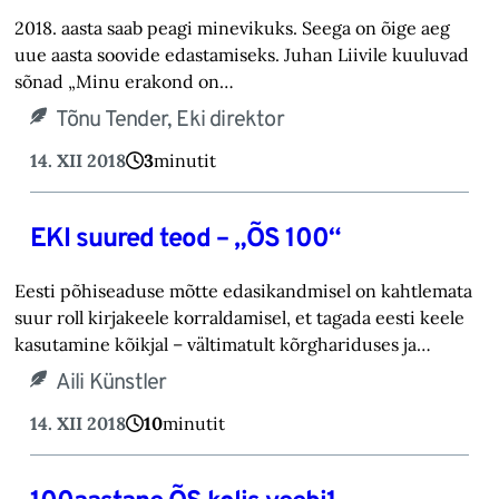
2018. aasta saab peagi minevikuks. Seega on õige aeg
uue aasta soovide edastamiseks. Juhan Liivile kuuluvad
sõnad „Minu erakond on…
Tõnu Tender, Eki direktor
14. XII 2018
3
minutit
EKI suured teod – „ÕS 100“
Eesti põhiseaduse mõtte edasikandmisel on kahtlemata
suur roll kirjakeele korraldamisel, et tagada eesti keele
kasutamine kõikjal – vältimatult kõrghariduses ja…
Aili Künstler
14. XII 2018
10
minutit