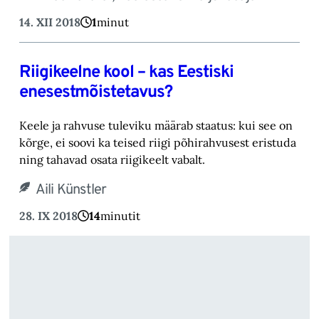
14. XII 2018
1
minut
Riigikeelne kool – kas Eestiski
enesestmõistetavus?
Keele ja rahvuse tuleviku määrab staatus: kui see on
kõrge, ei soovi ka teised riigi põhirahvusest eristuda
ning tahavad osata riigikeelt vabalt.
Aili Künstler
28. IX 2018
14
minutit