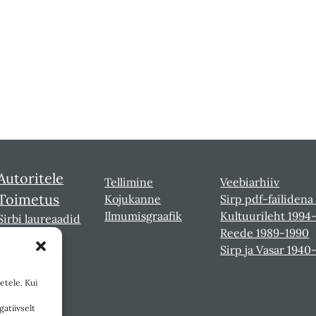
Autoritele
Tellimine
Veebiarhiiv
Toimetus
Kojukanne
Sirp pdf-failidena
Ilmumisgraafik
Kultuurileht 1994
Sirbi laureaadid
Reede 1989-1990
Sirp ja Vasar 1940
etele. Kui
gatiivselt