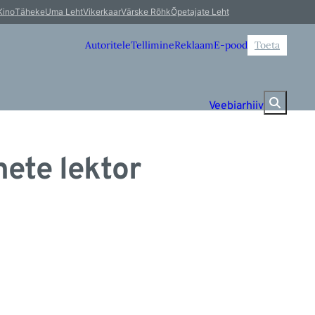
Kino
Täheke
Uma Leht
Vikerkaar
Värske Rõhk
Õpetajate Leht
Autoritele
Tellimine
Reklaam
E-pood
Toeta
Veebiarhiiv
hete lektor