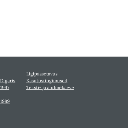
Ligipääsetavus
 Digaris
Kasutustingimused
-1997
Teksti- ja andmekaeve
-1989