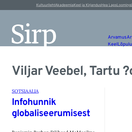
Kultuurileht
Akadeemia
Keel ja Kirjandus
Hea Laps
Looming
Arvamus
Ar
Keel
Lõpul
Viljar Veebel, Tartu 
SOTSIAALIA
Infohunnik
globaliseerumisest