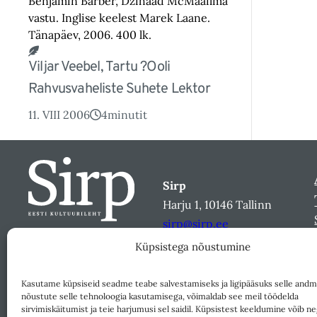
Benjamin Barber, Džihaad McMaailma
vastu. Inglise keelest Marek Laane.
Tänapäev, 2006. 400 lk.
Viljar Veebel, Tartu ?ooli
Rahvusvaheliste Suhete Lektor
11. VIII 2006
4
minutit
Sirp
Harju 1, 10146 Tallinn
sirp@sirp.ee
Facebook
Küpsistega nõustumine
Toeta
Kasutame küpsiseid seadme teabe salvestamiseks ja ligipääsuks selle andm
nõustute selle tehnoloogia kasutamisega, võimaldab see meil töödelda
sirvimiskäitumist ja teie harjumusi sel saidil. Küpsistest keeldumine võib ne