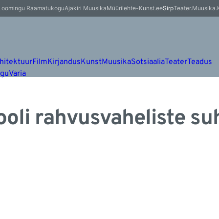
Loomingu Raamatukogu
Ajakiri Muusika
Müürileht
e-Kunst.ee
Sirp
Teater.Muusika.
hitektuur
Film
Kirjandus
Kunst
Muusika
Sotsiaalia
Teater
Teadus
ugu
Varia
?ooli rahvusvaheliste su