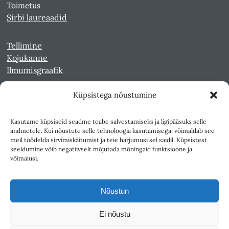
Toimetus
Sirbi laureaadid
Tellimine
Kojukanne
Ilmumisgraafik
Küpsistega nõustumine
Veebiarhiiv
Sirp pdf-failidena Digaris
Kasutame küpsiseid seadme teabe salvestamiseks ja ligipääsuks selle
Kultuurileht 1994-1997
andmetele. Kui nõustute selle tehnoloogia kasutamisega, võimaldab see
Reede 1989-1990
meil töödelda sirvimiskäitumist ja teie harjumusi sel saidil. Küpsistest
Sirp ja Vasar 1940-1989
keeldumine võib negatiivselt mõjutada mõningaid funktsioone ja
võimalusi.
Ligipääsetavus
Kasutustingimused
Nõustun
Teksti- ja andmekaeve
Ei nõustu