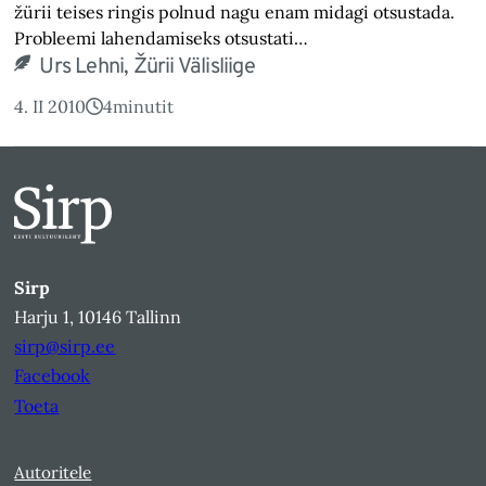
žürii teises ringis polnud nagu enam midagi otsustada.
Probleemi lahendamiseks otsustati…
Urs Lehni, Žürii Välisliige
4. II 2010
4
minutit
Sirp
Harju 1, 10146 Tallinn
sirp@sirp.ee
Facebook
Toeta
Autoritele