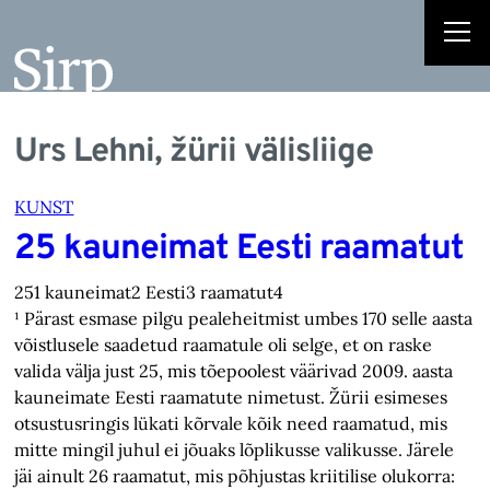
Urs Lehni, žürii välisliige
KUNST
25 kauneimat Eesti raamatut
251 kauneimat2 Eesti3 raamatut4
¹ Pärast esmase pilgu pealeheitmist umbes 170 selle aasta
võistlusele saadetud raamatule oli selge, et on raske
valida välja just 25, mis tõepoolest väärivad 2009. aasta
kauneimate Eesti raamatute nimetust. Žürii esimeses
otsustusringis lükati kõrvale kõik need raamatud, mis
mitte mingil juhul ei jõuaks lõplikusse valikusse. Järele
jäi ainult 26 raamatut, mis põhjustas kriitilise olukorra: