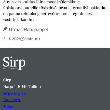
Ainus viis, kuidas Hiina moodi sülemlikule
ühiskonnamudelile tõsiseltvõetavat alternatiivi pakkuda,
on panna tehnoloogiaettevõtted oma tegude eest
vastutust kandma.
Urmas Hõbepappel
3. IX 2021
6
minutit
Sirp
Harju 1, 10146 Tallinn
sirp@sirp.ee
Facebook
Toeta