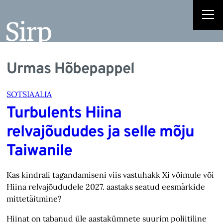
Urmas Hõbepappel
SOTSIAALIA
Turbulents Hiina
relvajõududes ja selle mõju
Taiwanile
Kas kindrali tagandamiseni viis vastuhakk Xi võimule või
Hiina relvajõududele 2027. aastaks seatud eesmärkide
mittetäitmine?
Hiinat on tabanud üle aastakümnete suurim poliitiline