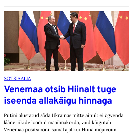
SOTSIAALIA
Venemaa otsib Hiinalt tuge
iseenda allakäigu hinnaga
Putini alustatud sõda Ukrainas mitte ainult ei õgvenda
lääneriikide loodud maailmakorda, vaid kõigutab
Venemaa positsiooni, samal ajal kui Hiina mõjuvõim