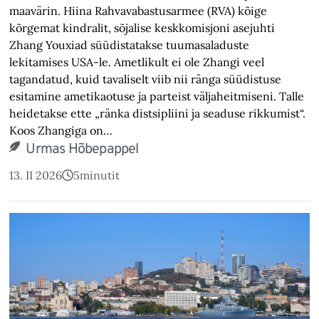
maavärin. Hiina Rahva­vabastusarmee (RVA) kõige
kõrgemat kindralit, sõjalise keskkomisjoni asejuhti
Zhang Youxiad süüdistatakse tuumasaladuste
lekitamises USA-le. Ametlikult ei ole Zhangi veel
tagandatud, kuid tavaliselt viib nii ränga süüdistuse
esitamine ametikaotuse ja parteist väljaheitmiseni. Talle
heidetakse ette „ränka distsipliini ja seaduse rikkumist“.
Koos Zhangiga on…
Urmas Hõbepappel
13. II 2026
5
minutit