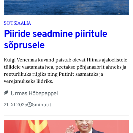
SOTSIAALIA
Piiride seadmine piiritule
sõprusele
Kuigi Venemaa kuvand paistab olevat Hiinas ajaloolistele
tülidele vaatamata hea, peetakse põhjanaabrit ahneks ja
reeturlikuks riigiks ning Putinit saamatuks ja
verejanuliseks liidriks.
Urmas Hõbepappel
21. XI 2025
5
minutit