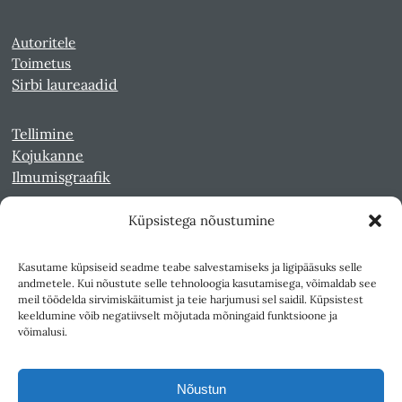
Autoritele
Toimetus
Sirbi laureaadid
Tellimine
Kojukanne
Ilmumisgraafik
Küpsistega nõustumine
Veebiarhiiv
Sirp pdf-failidena Digaris
Kasutame küpsiseid seadme teabe salvestamiseks ja ligipääsuks selle
Kultuurileht 1994-1997
andmetele. Kui nõustute selle tehnoloogia kasutamisega, võimaldab see
Reede 1989-1990
meil töödelda sirvimiskäitumist ja teie harjumusi sel saidil. Küpsistest
Sirp ja Vasar 1940-1989
keeldumine võib negatiivselt mõjutada mõningaid funktsioone ja
võimalusi.
Ligipääsetavus
Kasutustingimused
Nõustun