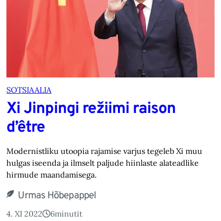
SOTSIAALIA
Xi Jinpingi režiimi raison
d’être
Modernistliku utoopia rajamise varjus tegeleb Xi muu
hulgas iseenda ja ilmselt paljude hiinlaste alateadlike
hirmude maandamisega.
Urmas Hõbepappel
4. XI 2022
6
minutit