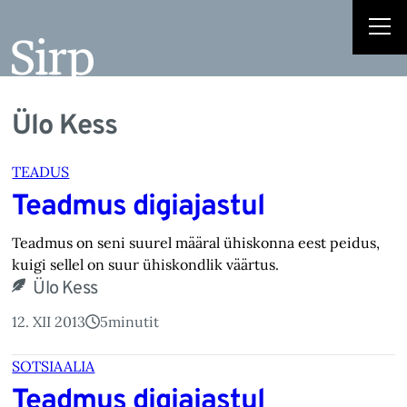
Ülo Kess
TEADUS
Teadmus digiajastul
Teadmus on seni suurel määral ühiskonna eest peidus,
kuigi sellel on suur ühiskondlik väärtus.
Ülo Kess
12. XII 2013
5
minutit
SOTSIAALIA
Teadmus digiajastul