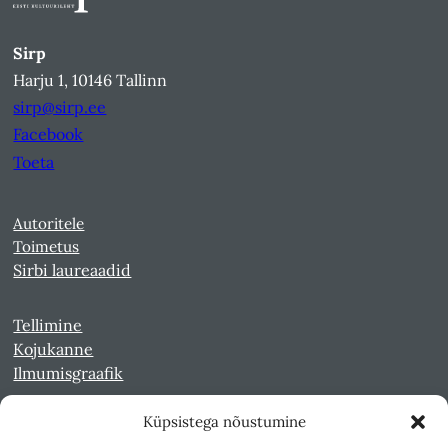
Sirp
Harju 1, 10146 Tallinn
sirp@sirp.ee
Facebook
Toeta
Autoritele
Toimetus
Sirbi laureaadid
Tellimine
Kojukanne
Ilmumisgraafik
Küpsistega nõustumine
Veebiarhiiv