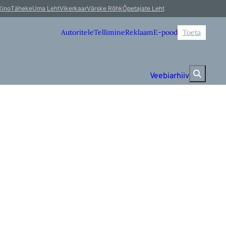
Kino
Täheke
Uma Leht
Vikerkaar
Värske Rõhk
Õpetajate Leht
Autoritele
Tellimine
Reklaam
E-pood
Toeta
Veebiarhiiv