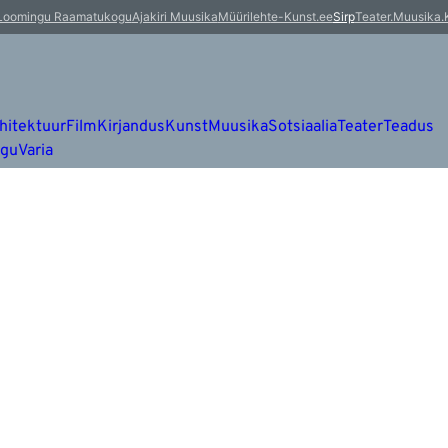
Loomingu Raamatukogu
Ajakiri Muusika
Müürileht
e-Kunst.ee
Sirp
Teater.Muusika.
hitektuur
Film
Kirjandus
Kunst
Muusika
Sotsiaalia
Teater
Teadus
ugu
Varia