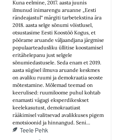
Kuna eelmine, 2017. aasta juunis
ilmunud inimarengu aruanne „Eesti
rändeajastul“ märgiti tarbetekstina ära
2018. aasta selge sõnumi võistlusel,
otsustasime Eesti Koostöö Kogus, et
pöörame aruande väljaandjana järgmise
populaarteadusliku üllitise koostamisel
eritähelepanu just selgele
sõnumiedastusele. Seda enam et 2019.
aasta sügisel ilmuva aruande keskmes
on avaliku ruumi ja demokraatia seoste
mõtestamine. Mõlemad teemad on
keerulised: ruumiloome puhul kohtab
enamasti vägagi eksperdikeskset
keelekasutust, demokraatiast
rääkimisel valitsevad avalikkuses pigem
emotsioonid ja hinnangud. Seni…
Teele Pehk