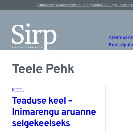
Kultuurileht
Akadeemia
Keel ja Kirjandus
Hea Laps
Looming
Arvamus
Ar
Keel
Lõpul
Teele Pehk
KEEL
Teaduse keel –
Inimarengu aruanne
selgekeelseks