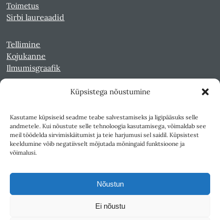
Toimetus
Sirbi laureaadid
Tellimine
Kojukanne
Ilmumisgraafik
Küpsistega nõustumine
Veebiarhiiv
Sirp pdf-failidena Digaris
Kasutame küpsiseid seadme teabe salvestamiseks ja ligipääsuks selle
Kultuurileht 1994-1997
andmetele. Kui nõustute selle tehnoloogia kasutamisega, võimaldab see
Reede 1989-1990
meil töödelda sirvimiskäitumist ja teie harjumusi sel saidil. Küpsistest
Sirp ja Vasar 1940-1989
keeldumine võib negatiivselt mõjutada mõningaid funktsioone ja
võimalusi.
Ligipääsetavus
Kasutustingimused
Nõustun
Teksti- ja andmekaeve
Ei nõustu