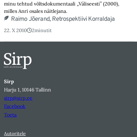
minu tehtud võltsdokumentaali „Väliseesti” (2000),
milles Anri osales näitlejana.
Raimo Jõerand, Retrospektiivi Korraldaja
22. X 2010
2
minutit
Sirp
Harju 1, 10146 Tallinn
sirp@sirp.ee
Facebook
Toeta
Autoritele