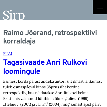
Raimo Jõerand, retrospektiivi
korraldaja
FILM
Tagasivaade Anri Rulkovi
loomingule
Esimest korda pärast andeka autori siit ilmast lahkumist
tuleb esmaspäeval kinos Sõprus ühekordne
retrospektiiv, kus näidatakse Anri Rulkovi kolme
Exitfilmis valminud lühifilmi: filme „Juliet” (1999),
„Helmut” (2001) ja „Hirm” (2004) ning samast ajast pärit