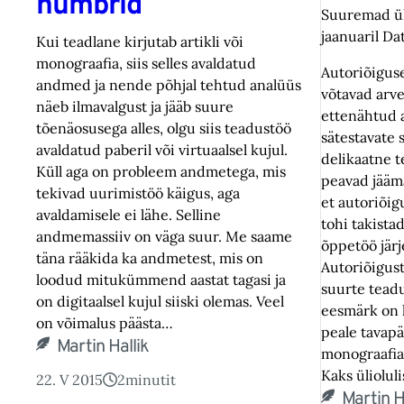
numbrid
Suuremad ül
jaanuaril Da
Kui teadlane kirjutab artikli või
monograafia, siis selles avaldatud
Autoriõigus
andmed ja nende põhjal tehtud analüüs
võtavad arve
näeb ilmavalgust ja jääb suure
ettenähtud 
tõenäosusega alles, olgu siis teadustöö
sätestavate
avaldatud paberil või virtuaalsel kujul.
delikaatne t
Küll aga on probleem andmetega, mis
peavad jääma
tekivad uurimistöö käigus, aga
et autoriõig
avaldamisele ei lähe. Selline
tohi takista
andmemassiiv on väga suur. Me saame
õppetöö järj
täna rääkida ka andmetest, mis on
Autoriõigus
loodud mitukümmend aastat tagasi ja
suurte teadu
on digitaalsel kujul siiski olemas. Veel
eesmärk on h
on võimalus päästa…
peale tavapä
Martin Hallik
monograafi
Kaks üliolul
22. V 2015
2
minutit
Martin H