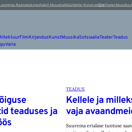
Loomingu Raamatukogu
Ajakiri Muusika
Müürileht
e-Kunst.ee
Sirp
Teater.Muusika.
hitektuur
Film
Kirjandus
Kunst
Muusika
Sotsiaalia
Teater
Teadus
ugu
Varia
TEADUS
õiguse
Kellele ja millek
id teaduses ja
vaja avaandmei
öös
Suurema erialase tuntuse saa