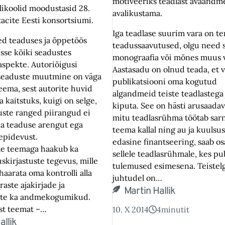
motiveeriks teadlast avaandm
ikoolid moodustasid 28.
avalikustama.
tacite Eesti konsortsiumi.
Iga teadlase suurim vara on t
ed teaduses ja õppetöös
teadussaavutused, olgu need sii
sse kõiki seadustes
monograafia või mõnes muus 
aspekte. Autoriõigusi
Aastasadu on olnud teada, et v
 seaduste muutmine on väga
publikatsiooni oma kogutud
eema, sest autorite huvid
algandmeid teiste teadlastega
 kaitstuks, kuigi on selge,
kiputa. See on hästi arusaadav 
uste ranged piirangud ei
mitu teadlasrühma töötab sar
da teaduse arengut ega
teema kallal ning au ja kuulsus
epidevust.
edasine finantseering, saab os
te teemaga haakub ka
sellele teadlasrühmale, kes pu
skirjastuste tegevus, mille
tulemused esimesena. Teistel
aarata oma kontrolli alla
juhtudel on…
raste ajakirjade ja
Martin Hallik
ate ka andmekogumikud.
ist teemat –…
10. X 2014
4
minutit
allik