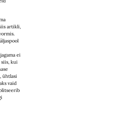
eid
ema
s artikli,
vormis.
äljaspool
 jagama ei
siis, kui
nase
, ühtlasi
aks vaid
blitseerib
gi