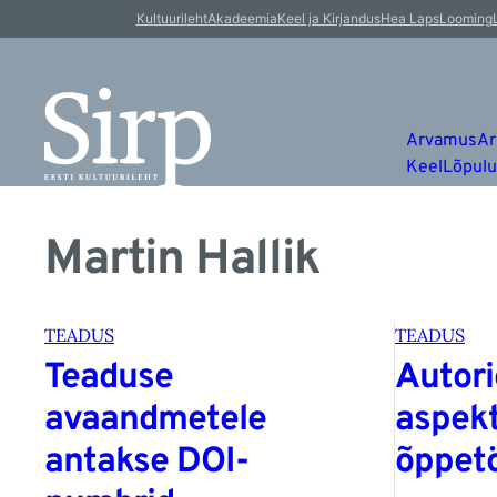
Kultuurileht
Akadeemia
Keel ja Kirjandus
Hea Laps
Looming
Arvamus
Ar
Keel
Lõpul
Martin Hallik
TEADUS
TEADUS
Teaduse
Autori
avaandmetele
aspekt
antakse DOI-
õppet