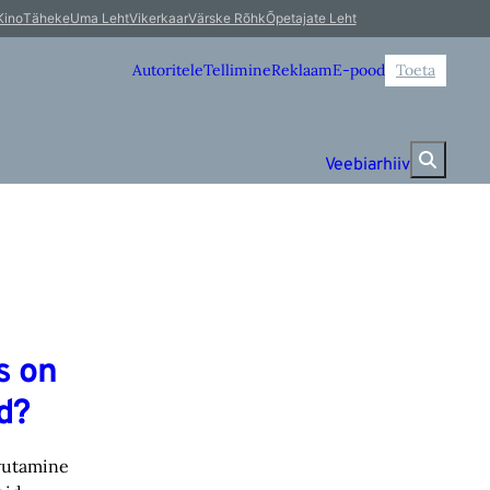
Kino
Täheke
Uma Leht
Vikerkaar
Värske Rõhk
Õpetajate Leht
Autoritele
Tellimine
Reklaam
E-pood
Toeta
Veebiarhiiv
s on
d?
vutamine