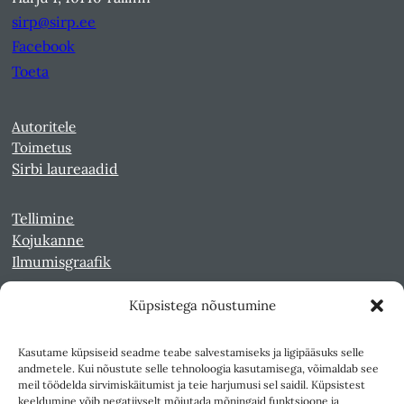
sirp@sirp.ee
Facebook
Toeta
Autoritele
Toimetus
Sirbi laureaadid
Tellimine
Kojukanne
Ilmumisgraafik
Küpsistega nõustumine
Veebiarhiiv
Sirp pdf-failidena Digaris
Kasutame küpsiseid seadme teabe salvestamiseks ja ligipääsuks selle
Kultuurileht 1994-1997
andmetele. Kui nõustute selle tehnoloogia kasutamisega, võimaldab see
Reede 1989-1990
meil töödelda sirvimiskäitumist ja teie harjumusi sel saidil. Küpsistest
Sirp ja Vasar 1940-1989
keeldumine võib negatiivselt mõjutada mõningaid funktsioone ja