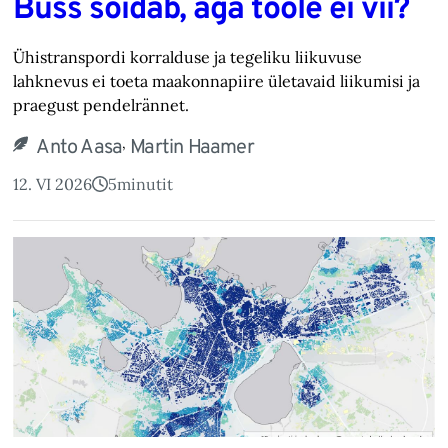
Buss sõidab, aga tööle ei vii?
Ühistranspordi korralduse ja tegeliku liikuvuse
lahknevus ei toeta maakonnapiire ületavaid liikumisi ja
praegust pendelrännet.
,
Anto Aasa
Martin Haamer
12. VI 2026
5
minutit