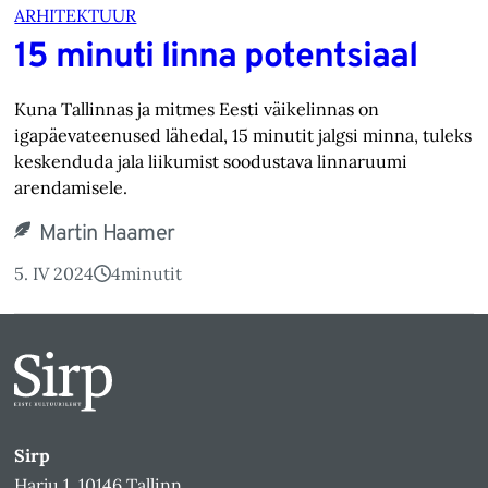
ARHITEKTUUR
15 minuti linna potentsiaal
Kuna Tallinnas ja mitmes Eesti väikelinnas on
igapäevateenused lähedal, 15 minutit jalgsi minna, tuleks
keskenduda jala liikumist soodustava linnaruumi
arendamisele.
Martin Haamer
5. IV 2024
4
minutit
Sirp
Harju 1, 10146 Tallinn