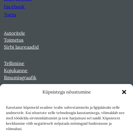
Facebook
Toeta
Autoritele
Toimetus
Sirbi laureaadid
Tellimine
Kojukanne
Ilmumisgraafik
Küpsistega nõustumine
Veebiarhiiv
Sirp pdf-failidena Digaris
Kasutame küpsiseid seadme teabe salvestamiseks ja ligipääsuks selle
Kultuurileht 1994-1997
andmetele. Kui nõustute selle tehnoloogia kasutamisega, võimaldab see
Reede 1989-1990
meil töödelda sirvimiskäitumist ja teie harjumusi sel saidil. Küpsistest
Sirp ja Vasar 1940-1989
keeldumine võib negatiivselt mõjutada mõningaid funktsioone ja
võimalusi.