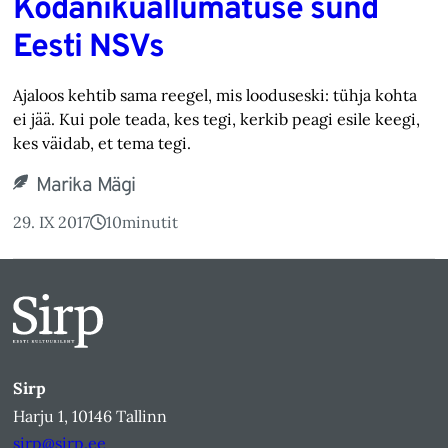
Kodanikuallumatuse sünd
Eesti NSVs
Ajaloos kehtib sama reegel, mis looduseski: tühja kohta
ei jää. Kui pole teada, kes tegi, kerkib peagi esile keegi,
kes väidab, et tema tegi.
Marika Mägi
29. IX 2017
10
minutit
Sirp
Harju 1, 10146 Tallinn
sirp@sirp.ee