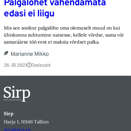
Palgalõhet vähendamata
edasi ei liigu
Mis see sooline palgalõhe oma olemuselt muud on kui
ühiskonna suhtumine naisesse, kellele võrdse, sama või
samaväärse töö eest ei maksta võrdset palka.
Marianne Mikko
26. III 2021
5
minutit
Sirp
Harju 1, 10146 Tallinn
sirp@sirp.ee