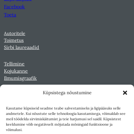
Facebook
Toeta
Autoritele
Toimetus
Sirbi laureaadid
Tellimine
Kojukanne
Ilmumisgraafik
Küpsistega nõustumine
Veebiarhiiv
Sirp pdf-failidena Digaris
Kasutame küpsiseid seadme teabe salvestamiseks ja ligipääsuks selle
Kultuurileht 1994-1997
andmetele. Kui nõustute selle tehnoloogia kasutamisega, võimaldab see
Reede 1989-1990
meil töödelda sirvimiskäitumist ja teie harjumusi sel saidil. Küpsistest
Sirp ja Vasar 1940-1989
keeldumine võib negatiivselt mõjutada mõningaid funktsioone ja
võimalusi.